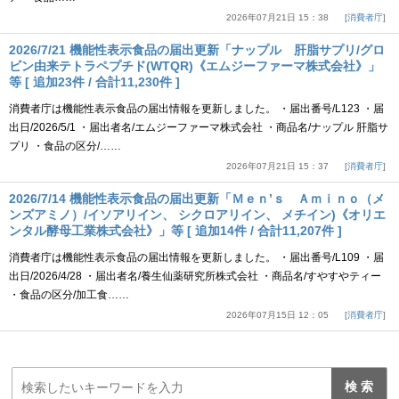
2026年07月21日 15：38
消費者庁
2026/7/21 機能性表示食品の届出更新「ナップル 肝脂サプリ/グロ
ビン由来テトラペプチド(WTQR)《エムジーファーマ株式会社》」
等 [ 追加23件 / 合計11,230件 ]
消費者庁は機能性表示食品の届出情報を更新しました。 ・届出番号/L123 ・届
出日/2026/5/1 ・届出者名/エムジーファーマ株式会社 ・商品名/ナップル 肝脂サ
プリ ・食品の区分/……
2026年07月21日 15：37
消費者庁
2026/7/14 機能性表示食品の届出更新「Ｍｅｎ’ｓ Ａｍｉｎｏ（メ
ンズアミノ）/イソアリイン、 シクロアリイン、 メチイン)《オリエ
ンタル酵母工業株式会社》」等 [ 追加14件 / 合計11,207件 ]
消費者庁は機能性表示食品の届出情報を更新しました。 ・届出番号/L109 ・届
出日/2026/4/28 ・届出者名/養生仙薬研究所株式会社 ・商品名/すやすやティー
・食品の区分/加工食……
2026年07月15日 12：05
消費者庁