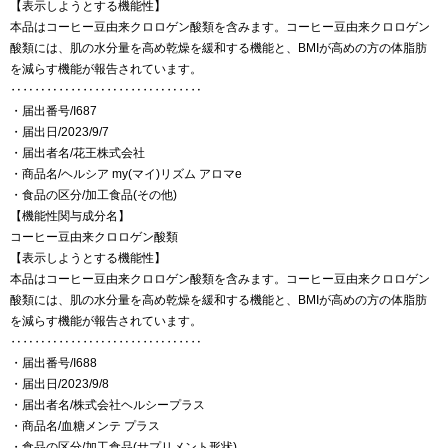
【表示しようとする機能性】
本品はコーヒー豆由来クロロゲン酸類を含みます。コーヒー豆由来クロロゲン
酸類には、肌の水分量を高め乾燥を緩和する機能と、BMIが高めの方の体脂肪
を減らす機能が報告されています。
‥‥‥‥‥‥‥‥‥‥‥‥‥‥‥‥
・届出番号/I687
・届出日/2023/9/7
・届出者名/花王株式会社
・商品名/ヘルシア my(マイ)リズム アロマe
・食品の区分/加工食品(その他)
【機能性関与成分名】
コーヒー豆由来クロロゲン酸類
【表示しようとする機能性】
本品はコーヒー豆由来クロロゲン酸類を含みます。コーヒー豆由来クロロゲン
酸類には、肌の水分量を高め乾燥を緩和する機能と、BMIが高めの方の体脂肪
を減らす機能が報告されています。
‥‥‥‥‥‥‥‥‥‥‥‥‥‥‥‥
・届出番号/I688
・届出日/2023/9/8
・届出者名/株式会社ヘルシープラス
・商品名/血糖メンテ プラス
・食品の区分/加工食品(サプリメント形状)