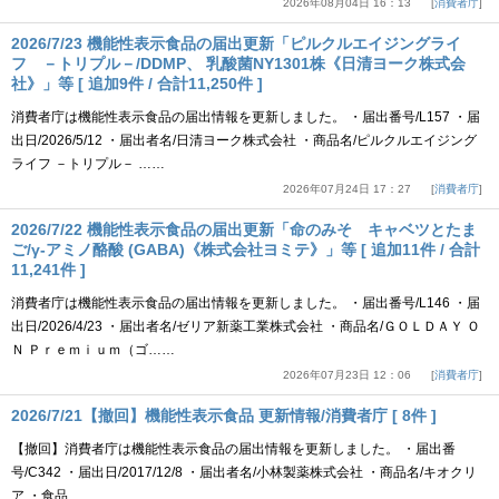
2026年08月04日 16：13
消費者庁
2026/7/23 機能性表示食品の届出更新「ピルクルエイジングライ
フ －トリプル－/DDMP、 乳酸菌NY1301株《日清ヨーク株式会
社》」等 [ 追加9件 / 合計11,250件 ]
消費者庁は機能性表示食品の届出情報を更新しました。 ・届出番号/L157 ・届
出日/2026/5/12 ・届出者名/日清ヨーク株式会社 ・商品名/ピルクルエイジング
ライフ －トリプル－ ……
2026年07月24日 17：27
消費者庁
2026/7/22 機能性表示食品の届出更新「命のみそ キャベツとたま
ご/γ-アミノ酪酸 (GABA)《株式会社ヨミテ》」等 [ 追加11件 / 合計
11,241件 ]
消費者庁は機能性表示食品の届出情報を更新しました。 ・届出番号/L146 ・届
出日/2026/4/23 ・届出者名/ゼリア新薬工業株式会社 ・商品名/ＧＯＬＤＡＹ Ｏ
Ｎ Ｐｒｅｍｉｕｍ（ゴ……
2026年07月23日 12：06
消費者庁
2026/7/21【撤回】機能性表示食品 更新情報/消費者庁 [ 8件 ]
【撤回】消費者庁は機能性表示食品の届出情報を更新しました。 ・届出番
号/C342 ・届出日/2017/12/8 ・届出者名/小林製薬株式会社 ・商品名/キオクリ
ア ・食品……