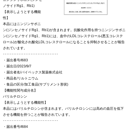
ノサイドRg1、Rb1)
【表示しようとする機能
性】
本品にはニンジンサポニ
ン(ジンセノサイドRg1、Rb1)が含まれます。抗酸化作用を持つニンジンサポニ
ン(ジンセノサイドRg1、Rb1)には、血中のLDLコレステロール(悪玉コレステ
ロール)が酸化され酸化LDLコレステロールになることを抑制させることが報告
されています。
‥‥‥‥‥‥‥‥‥‥‥‥‥‥‥‥
・届出番号/I683
・届出日/2023/9/7
・届出者名/バイベックス製薬株式会社
・商品名/リルトニウム
・食品の区分/加工食品(サプリメント形状)
【機能性関与成分名】
バリルチロシン
【表示しようとする機能性】
本品にはバリルチロシンが含まれます。バリルチロシンには高めの血圧を低下
させる機能を持つことが報告されています。
‥‥‥‥‥‥‥‥‥‥‥‥‥‥‥‥
・届出番号/I684