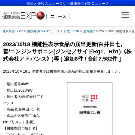
健康と美容のニュースなら健康美容EXPOニュース
健康美容EXPO
健康美容EXPOニュース
行政：TOP
消費者庁
2023/10/18 機能性表
2023/10/18 機能性表示食品の届出更新(白井田七。
善/ニンジンサポニン(ジンセノサイドRg1、Rb1)《株
式会社アドバンス》)等 [ 追加8件 / 合計7,582件 ]
2023年10月18日 消費者庁は機能性表示食品の届出情報を更新しました。
・届出番号/I685
・届出日/2023/9/7
・届出者名/株式会社アド
バンス
・商品名/白井田七。善
・食品の区分/加工食品
(サプリメント形状)
【機能性関与成分名】
ニンジンサポニン(ジンセ