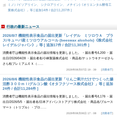
ミノ）/イソアリイン、 シクロアリイン、 メチイン)《オリエンタル酵母工
業株式会社》」等 [ 追加14件 / 合計11,207件 ]
行政の最新ニュース
2026/8/7 機能性表示食品の届出更新「レイデル ミツロウＡ プラ
ス/キューバ産ミツロウアルコール (beeswax alcohols)《株式会社
レイデルジャパン》」等 [ 追加17件 / 合計11,301件 ]
消費者庁は機能性表示食品の届出情報を更新しました。 ・届出番号/L200 ・届
出日/2026/04/28 ・届出者名/小林製薬株式会社 ・商品名/ナットウキナーゼさら
さら粒プレミアムＥＸ（……
2026年08月07日 19：39
消費者庁
2026/8/6 機能性表示食品の届出更新「りんご果汁だけでつくった腸
活酢３００ｍｌ/グルコン酸《オタフクソース株式会社》」等 [ 追加
24件 / 合計11,284件 ]
消費者庁は機能性表示食品の届出情報を更新しました。 ・届出番号/L176 ・届
出日/2026/5/5 ・届出者名/日本アドバンストアグリ株式会社 ・商品名/ブルース
マート（トリプル）・プロ……
2026年08月06日 17：08
消費者庁