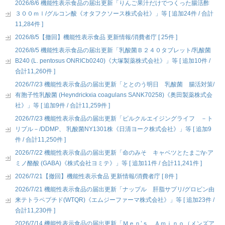
2026/8/6 機能性表示食品の届出更新「りんご果汁だけでつくった腸活酢
３００ｍｌ/グルコン酸《オタフクソース株式会社》」等 [ 追加24件 / 合計
11,284件 ]
2026/8/5【撤回】機能性表示食品 更新情報/消費者庁 [ 25件 ]
2026/8/5 機能性表示食品の届出更新「乳酸菌Ｂ２４０タブレット/乳酸菌
B240 (L. pentosus ONRICb0240)《大塚製薬株式会社》」等 [ 追加10件 /
合計11,260件 ]
2026/7/23 機能性表示食品の届出更新「ととのう明日 乳酸菌 腸活対策/
有胞子性乳酸菌 (Heyndrickxia coagulans SANK70258)《奥田製薬株式会
社》」等 [ 追加9件 / 合計11,259件 ]
2026/7/23 機能性表示食品の届出更新「ピルクルエイジングライフ －ト
リプル－/DDMP、 乳酸菌NY1301株《日清ヨーク株式会社》」等 [ 追加9
件 / 合計11,250件 ]
2026/7/22 機能性表示食品の届出更新「命のみそ キャベツとたまご/γ-ア
ミノ酪酸 (GABA)《株式会社ヨミテ》」等 [ 追加11件 / 合計11,241件 ]
2026/7/21【撤回】機能性表示食品 更新情報/消費者庁 [ 8件 ]
2026/7/21 機能性表示食品の届出更新「ナップル 肝脂サプリ/グロビン由
来テトラペプチド(WTQR)《エムジーファーマ株式会社》」等 [ 追加23件 /
合計11,230件 ]
2026/7/14 機能性表示食品の届出更新「Ｍｅｎ’ｓ Ａｍｉｎｏ（メンズア