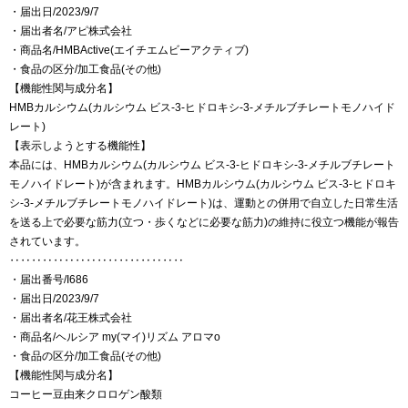
・届出日/2023/9/7
・届出者名/アピ株式会社
・商品名/HMBActive(エイチエムビーアクティブ)
・食品の区分/加工食品(その他)
【機能性関与成分名】
HMBカルシウム(カルシウム ビス-3-ヒドロキシ-3-メチルブチレートモノハイド
レート)
【表示しようとする機能性】
本品には、HMBカルシウム(カルシウム ビス-3-ヒドロキシ-3-メチルブチレート
モノハイドレート)が含まれます。HMBカルシウム(カルシウム ビス-3-ヒドロキ
シ-3-メチルブチレートモノハイドレート)は、運動との併用で自立した日常生活
を送る上で必要な筋力(立つ・歩くなどに必要な筋力)の維持に役立つ機能が報告
されています。
‥‥‥‥‥‥‥‥‥‥‥‥‥‥‥‥
・届出番号/I686
・届出日/2023/9/7
・届出者名/花王株式会社
・商品名/ヘルシア my(マイ)リズム アロマo
・食品の区分/加工食品(その他)
【機能性関与成分名】
コーヒー豆由来クロロゲン酸類