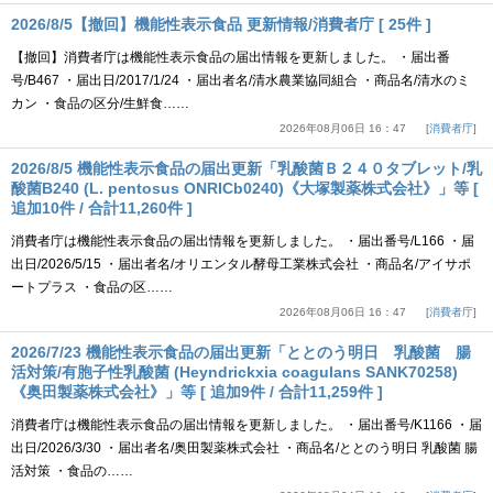
2026/8/5【撤回】機能性表示食品 更新情報/消費者庁 [ 25件 ]
【撤回】消費者庁は機能性表示食品の届出情報を更新しました。 ・届出番
号/B467 ・届出日/2017/1/24 ・届出者名/清水農業協同組合 ・商品名/清水のミ
カン ・食品の区分/生鮮食……
2026年08月06日 16：47
消費者庁
2026/8/5 機能性表示食品の届出更新「乳酸菌Ｂ２４０タブレット/乳
酸菌B240 (L. pentosus ONRICb0240)《大塚製薬株式会社》」等 [
追加10件 / 合計11,260件 ]
消費者庁は機能性表示食品の届出情報を更新しました。 ・届出番号/L166 ・届
出日/2026/5/15 ・届出者名/オリエンタル酵母工業株式会社 ・商品名/アイサポ
ートプラス ・食品の区……
2026年08月06日 16：47
消費者庁
2026/7/23 機能性表示食品の届出更新「ととのう明日 乳酸菌 腸
活対策/有胞子性乳酸菌 (Heyndrickxia coagulans SANK70258)
《奥田製薬株式会社》」等 [ 追加9件 / 合計11,259件 ]
消費者庁は機能性表示食品の届出情報を更新しました。 ・届出番号/K1166 ・届
出日/2026/3/30 ・届出者名/奥田製薬株式会社 ・商品名/ととのう明日 乳酸菌 腸
活対策 ・食品の……