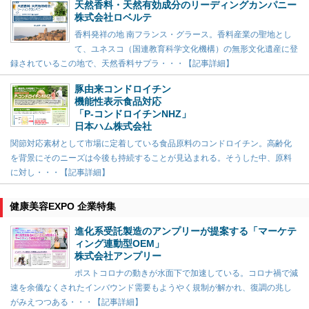
天然香料・天然有効成分のリーディングカンパニー
株式会社ロベルテ
香料発祥の地 南フランス・グラース。香料産業の聖地とし
て、ユネスコ（国連教育科学文化機構）の無形文化遺産に登
録されているこの地で、天然香料サプラ・・・【記事詳細】
豚由来コンドロイチン
機能性表示食品対応
「P-コンドロイチンNHZ」
日本ハム株式会社
関節対応素材として市場に定着している食品原料のコンドロイチン。高齢化
を背景にそのニーズは今後も持続することが見込まれる。そうした中、原料
に対し・・・【記事詳細】
健康美容EXPO 企業特集
進化系受託製造のアンプリーが提案する「マーケテ
ィング連動型OEM」
株式会社アンプリー
ポストコロナの動きが水面下で加速している。コロナ禍で減
速を余儀なくされたインバウンド需要もようやく規制が解かれ、復調の兆し
がみえつつある・・・【記事詳細】