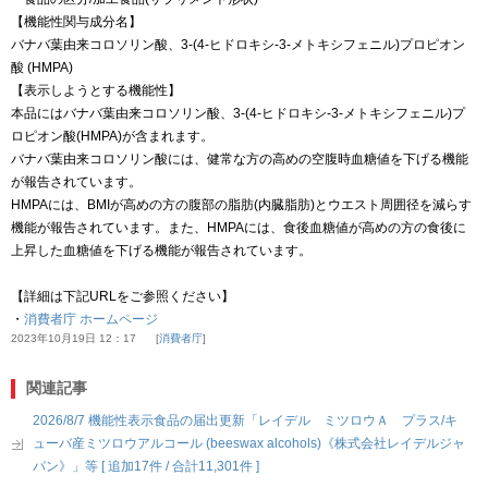
【機能性関与成分名】
バナバ葉由来コロソリン酸、3-(4-ヒドロキシ-3-メトキシフェニル)プロピオン
酸 (HMPA)
【表示しようとする機能性】
本品にはバナバ葉由来コロソリン酸、3-(4-ヒドロキシ-3-メトキシフェニル)プ
ロピオン酸(HMPA)が含まれます。
バナバ葉由来コロソリン酸には、健常な方の高めの空腹時血糖値を下げる機能
が報告されています。
HMPAには、BMIが高めの方の腹部の脂肪(内臓脂肪)とウエスト周囲径を減らす
機能が報告されています。また、HMPAには、食後血糖値が高めの方の食後に
上昇した血糖値を下げる機能が報告されています。
【詳細は下記URLをご参照ください】
・
消費者庁 ホームページ
2023年10月19日 12：17
消費者庁
関連記事
2026/8/7 機能性表示食品の届出更新「レイデル ミツロウＡ プラス/キ
ューバ産ミツロウアルコール (beeswax alcohols)《株式会社レイデルジャ
パン》」等 [ 追加17件 / 合計11,301件 ]