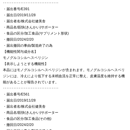
‥‥‥‥‥‥‥‥‥‥‥‥‥‥‥‥
・届出番号/E391
・届出日/2019/11/28
・届出者名/株式会社健美舎
・商品名/筋快(きんかい)サポーター
・食品の区分/加工食品(サプリメント形状)
・撤回日/2024/2/20
・届出撤回の事由/製造終了の為
【機能性関与成分名】
モノグルコシルヘスペリジン
【表示しようとする機能性】
本品にはモノグルコシルヘスペリジンが含まれます。モノグルコシルヘスペリ
ジンには、冷えにより低下する末梢血流を正常に整え、皮膚温度を維持する機
能があることが報告されています。
‥‥‥‥‥‥‥‥‥‥‥‥‥‥‥‥
・届出番号/E561
・届出日/2019/11/28
・届出者名/株式会社健美舎
・商品名/筋快(きんかい)サポーター
・食品の区分/加工食品(その他)
・撤回日/2024/2/20