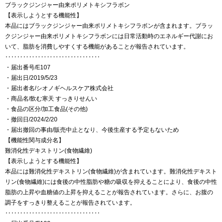
ブラックジンジャー由来ポリメトキシフラボン
【表示しようとする機能性】
本品にはブラックジンジャー由来ポリメトキシフラボンが含まれます。ブラッ
クジンジャー由来ポリメトキシフラボンには日常活動時のエネルギー代謝にお
いて、脂肪を消費しやすくする機能があることが報告されています。
‥‥‥‥‥‥‥‥‥‥‥‥‥‥‥‥
・届出番号/E107
・届出日/2019/5/23
・届出者名/シオノギヘルスケア株式会社
・商品名/飲む寒天 すっきりせんい
・食品の区分/加工食品(その他)
・撤回日/2024/2/20
・届出撤回の事由/販売中止となり、今後生産する予定もないため
【機能性関与成分名】
難消化性デキストリン(食物繊維)
【表示しようとする機能性】
本品には難消化性デキストリン(食物繊維)が含まれています。難消化性デキスト
リン(食物繊維)には食後の中性脂肪や糖の吸収を抑えることにより、食後の中性
脂肪の上昇や血糖値の上昇を抑えることが報告されています。さらに、お腹の
調子をすっきり整えることが報告されています。
‥‥‥‥‥‥‥‥‥‥‥‥‥‥‥‥