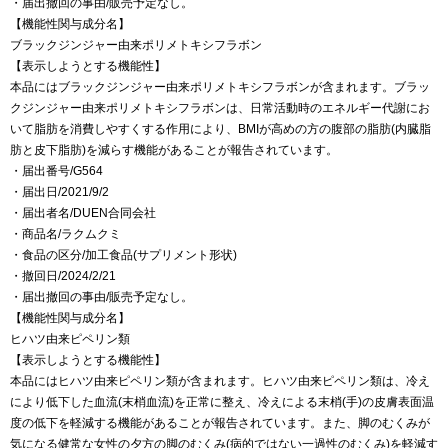
・届出撤回の事由/販売予定なし。
【機能性関与成分名】
ブラックジンジャー由来ポリメトキシフラボン
【表示しようとする機能性】
本品にはブラックジンジャー由来ポリメトキシフラボンが含まれます。ブラッ
クジンジャー由来ポリメトキシフラボンは、日常活動時のエネルギー代謝にお
いて脂肪を消費しやすくする作用により、BMIが高めの方の腹部の脂肪(内臓脂
肪と皮下脂肪)を減らす機能があることが報告されています。
・届出番号/G564
・届出日/2021/9/2
・届出者名/DUEN合同会社
・商品名/ラクムクミ
・食品の区分/加工食品(サプリメント形状)
・撤回日/2024/2/21
・届出撤回の事由/販売予定なし。
【機能性関与成分名】
ヒハツ由来ピペリン類
【表示しようとする機能性】
本品にはヒハツ由来ピペリン類が含まれます。ヒハツ由来ピペリン類は、冷え
により低下した血流(末梢血流)を正常に整え、冷えによる末梢(手)の皮膚表面温
度の低下を軽減する機能があることが報告されています。また、脚のむくみが
気になる健常な女性の夕方の脚のむくみ(病的ではない一過性のむくみ)を軽減す