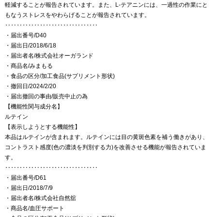
軽減することが報告されています。また、L-テアニンには、一過性の作業にと
もなうストレスをやわらげることが報告されています。
‥‥‥‥‥‥‥‥‥‥‥‥‥‥‥‥
・届出番号/D40
・届出日/2018/6/18
・届出者名/株式会社オーガランド
・商品名/みまもる
・食品の区分/加工食品(サプリメント形状)
・撤回日/2024/2/20
・届出撤回の事由/販売中止の為
【機能性関与成分名】
ルテイン
【表示しようとする機能性】
本品はルテインが含まれます。ルテインには目の黄斑色素を補う働きがあり、
コントラスト感度(色の濃淡を判別する力)を改善させる機能が報告されていま
す。
‥‥‥‥‥‥‥‥‥‥‥‥‥‥‥‥
・届出番号/D61
・届出日/2018/7/9
・届出者名/株式会社自然舘
・商品名/血圧サポート