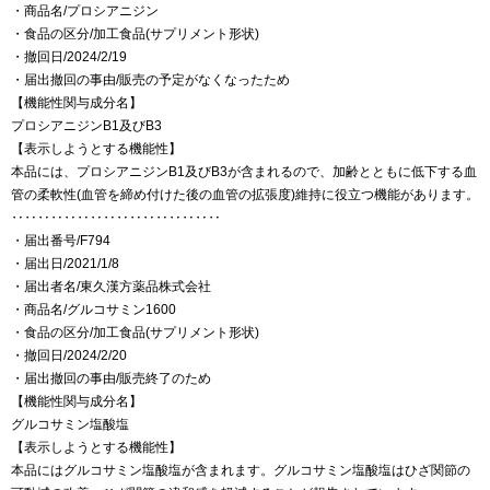
・商品名/プロシアニジン
・食品の区分/加工食品(サプリメント形状)
・撤回日/2024/2/19
・届出撤回の事由/販売の予定がなくなったため
【機能性関与成分名】
プロシアニジンB1及びB3
【表示しようとする機能性】
本品には、プロシアニジンB1及びB3が含まれるので、加齢とともに低下する血
管の柔軟性(血管を締め付けた後の血管の拡張度)維持に役立つ機能があります。
‥‥‥‥‥‥‥‥‥‥‥‥‥‥‥‥
・届出番号/F794
・届出日/2021/1/8
・届出者名/東久漢方薬品株式会社
・商品名/グルコサミン1600
・食品の区分/加工食品(サプリメント形状)
・撤回日/2024/2/20
・届出撤回の事由/販売終了のため
【機能性関与成分名】
グルコサミン塩酸塩
【表示しようとする機能性】
本品にはグルコサミン塩酸塩が含まれます。グルコサミン塩酸塩はひざ関節の