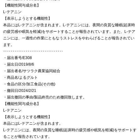
【機能性関与成分名】
L-テアニン
【表示しようとする機能性】
本品にはL-テアニンが含まれます。L-テアニンには、夜間の良質な睡眠(起床時
の疲労感や眠気を軽減)をサポートすることが報告されています。また、L-テア
ニンには、一過性の作業にともなうストレスをやわらげることが報告されてい
ます。
‥‥‥‥‥‥‥‥‥‥‥‥‥‥‥‥
・届出番号/E308
・届出日/2019/8/6
・届出者名/サツラク農業協同組合
・商品名/よるグルト
・食品の区分/加工食品(その他)
・撤回日/2024/2/21
・届出撤回の事由/製品終売のため撤回致します。
【機能性関与成分名】
L-テアニン
【表示しようとする機能性】
本品にはL-テアニンが含まれます。
L-テアニンには、夜間の良質な睡眠(起床時の疲労感や眠気を軽減)をサポートす
ることが報告されています。