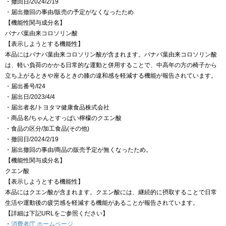
・撤回日/2024/2/19
・届出撤回の事由/販売の予定がなくなったため
【機能性関与成分名】
バナバ葉由来コロソリン酸
【表示しようとする機能性】
本品にはバナバ葉由来コロソリン酸が含まれます。バナバ葉由来コロソリン酸
は、軽い負荷のかかる日常的な運動と併用することで、中高年の方の椅子から
立ち上がるときや座るときの膝の違和感を軽減する機能が報告されています。
・届出番号/I24
・届出日/2023/4/4
・届出者名/トヨタマ健康食品株式会社
・商品名/ちゃんとすっぱい檸檬のクエン酸
・食品の区分/加工食品(その他)
・撤回日/2024/2/19
・届出撤回の事由/商品の販売予定が無くなったため。
【機能性関与成分名】
クエン酸
【表示しようとする機能性】
本品にはクエン酸が含まれます。クエン酸には、継続的に摂取することで日常
生活や運動後の疲労感を軽減する機能があることが報告されています。
【詳細は下記URLをご参照ください】
・
消費者庁 ホームページ