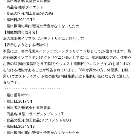
・届出者名/株式会社東洋新薬
・商品名/雑穀ダイエット
・食品の区分/加工食品(その他)
・撤回日/2024/2/19
・届出撤回の事由/販売の予定がなくなったため
【機能性関与成分名】
葛の花由来イソフラボン(テクトリゲニン類として)
【表示しようとする機能性】
本品には、葛の花由来イソフラボン(テクトリゲニン類として)が含まれます。葛
の花由来イソフラボン(テクトリゲニン類として)には、肥満気味な方の、体重や
お腹の脂肪(内臓脂肪と皮下脂肪)やウエスト周囲径(ウエストサイズ)を減らすの
を助ける機能があることが報告されています。BMI が高めの方、体脂肪、お腹
周り(ウエストサイズ)、お腹の脂肪(内臓脂肪と皮下脂肪)が気になる方に適した
食品です。
‥‥‥‥‥‥‥‥‥‥‥‥‥‥‥‥
・届出番号/B563
・届出日/2017/3/1
・届出者名/株式会社東洋新薬
・商品名/Ⅱ型コラーゲンタブレットT
・食品の区分/加工食品(サプリメント形状)
・撤回日/2024/2/19
・届出撤回の事由/販売の予定がなくなったため