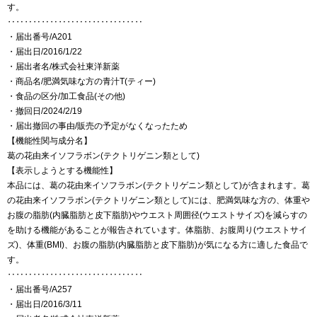
す。
‥‥‥‥‥‥‥‥‥‥‥‥‥‥‥‥
・届出番号/A201
・届出日/2016/1/22
・届出者名/株式会社東洋新薬
・商品名/肥満気味な方の青汁T(ティー)
・食品の区分/加工食品(その他)
・撤回日/2024/2/19
・届出撤回の事由/販売の予定がなくなったため
【機能性関与成分名】
葛の花由来イソフラボン(テクトリゲニン類として)
【表示しようとする機能性】
本品には、葛の花由来イソフラボン(テクトリゲニン類として)が含まれます。葛
の花由来イソフラボン(テクトリゲニン類として)には、肥満気味な方の、体重や
お腹の脂肪(内臓脂肪と皮下脂肪)やウエスト周囲径(ウエストサイズ)を減らすの
を助ける機能があることが報告されています。体脂肪、お腹周り(ウエストサイ
ズ)、体重(BMI)、お腹の脂肪(内臓脂肪と皮下脂肪)が気になる方に適した食品で
す。
‥‥‥‥‥‥‥‥‥‥‥‥‥‥‥‥
・届出番号/A257
・届出日/2016/3/11