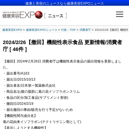
健康と美容のニュースなら健康美容EXPOニュース
健康美容EXPO
健康美容EXPOニュース
行政：TOP
消費者庁
2024/2/26【撤回】機能性
2024/2/26【撤回】機能性表示食品 更新情報/消費者
庁 [ 46件 ]
【撤回】2024年2月26日 消費者庁は機能性表示食品の届出情報を更新しまし
た。
・届出番号/A163
・届出日/2015/10/13
・届出者名/日本第一製薬株式会社
・商品名/お腹の脂肪に葛の花イソフラボンスリム
・食品の区分/加工食品(サプリメント形状)
・撤回日/2024/2/19
・届出撤回の事由/販売を行う予定がないため
【機能性関与成分名】
葛の花由来イソフラボン(テクトリゲニン類として)
【表示しようとする機能性】