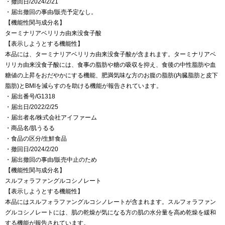
・撤回日/2024/2/21
・届出撤回の事由/販売予定なし。
【機能性関与成分名】
ターミナリアベリリカ由来没食子酸
【表示しようとする機能性】
本品には、ターミナリアベリリカ由来没食子酸が含まれます。ターミナリアベ
リリカ由来没食子酸には、食事の脂肪や糖の吸収を抑え、食後の中性脂肪や血
糖値の上昇をおだやかにする機能、肥満気味な方のお腹の脂肪(内臓脂肪と皮下
脂肪)とBMIを減らすのを助ける機能が報告されています。
・届出番号/G1318
・届出日/2022/2/25
・届出者名/株式会社アイファーム
・商品名/肌うるる
・食品の区分/生鮮食品
・撤回日/2024/2/20
・届出撤回の事由/販売中止のため
【機能性関与成分名】
スルフォラファングルコシノレート
【表示しようとする機能性】
本品にはスルフォラファングルコシノレートが含まれます。スルフォラファン
グルコシノレートには、肌の乾燥が気になる方の肌の水分量を高め乾燥を緩和
する機能が報告されています。