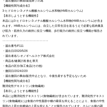
・届出撤回の事由/製造終了の為
【機能性関与成分名】
3-ヒドロキシ-3-メチル酪酸カルシウム水和物(HMBカルシウム)
【表示しようとする機能性】
本品には3-ヒドロキシ-3-メチル酪酸カルシウム水和物(HMBカルシウム)が含ま
れます。HMBカルシウムには、自立した日常生活を送るうえで必要な筋肉量及
び筋力・筋持久力の維持に役立つ機能、歩行能力の維持に役立つ機能が報告さ
れています。
‥‥‥‥‥‥‥‥‥‥‥‥‥‥‥‥
・届出番号/F111
・届出日/2020/5/26
・届出者名/シオノギヘルスケア株式会社
・商品名/健康計画 飲む寒天
・食品の区分/加工食品(その他)
・撤回日/2024/2/20
・届出撤回の事由/販売中止となり、今後生産する予定もないため
【機能性関与成分名】
難消化性デキストリン(食物繊維)
【表示しようとする機能性】
本品には難消化性デキストリン(食物繊維)が含まれています。難消化性デキスト
リン(食物繊維)には食後の中性脂肪や糖の吸収を抑えることにより、食後の中性
脂肪の上昇や血糖値の上昇を抑えることが報告されています。さらにお腹の調