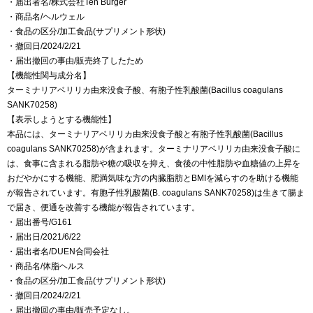
・届出者名/株式会社Ten Burger
・商品名/ヘルウェル
・食品の区分/加工食品(サプリメント形状)
・撤回日/2024/2/21
・届出撤回の事由/販売終了したため
【機能性関与成分名】
ターミナリアベリリカ由来没食子酸、有胞子性乳酸菌(Bacillus coagulans
SANK70258)
【表示しようとする機能性】
本品には、ターミナリアベリリカ由来没食子酸と有胞子性乳酸菌(Bacillus
coagulans SANK70258)が含まれます。ターミナリアベリリカ由来没食子酸に
は、食事に含まれる脂肪や糖の吸収を抑え、食後の中性脂肪や血糖値の上昇を
おだやかにする機能、肥満気味な方の内臓脂肪とBMIを減らすのを助ける機能
が報告されています。有胞子性乳酸菌(B. coagulans SANK70258)は生きて腸ま
で届き、便通を改善する機能が報告されています。
・届出番号/G161
・届出日/2021/6/22
・届出者名/DUEN合同会社
・商品名/体脂ヘルス
・食品の区分/加工食品(サプリメント形状)
・撤回日/2024/2/21
・届出撤回の事由/販売予定なし。