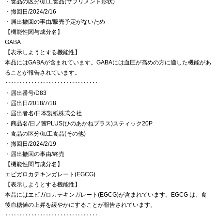
・食品の区分/加工食品(サプリメント形状)
・撤回日/2024/2/16
・届出撤回の事由/販売予定がないため
【機能性関与成分名】
GABA
【表示しようとする機能性】
本品にはGABAが含まれています。GABAには血圧が高めの方に適した機能があ
ることが報告されています。
‥‥‥‥‥‥‥‥‥‥‥‥‥‥‥‥
・届出番号/D83
・届出日/2018/7/18
・届出者名/日本製紙株式会社
・商品名/日ノ茜PLUS(ひのあかねプラス)スティック20P
・食品の区分/加工食品(その他)
・撤回日/2024/2/19
・届出撤回の事由/終売
【機能性関与成分名】
エピガロカテキンガレート(EGCG)
【表示しようとする機能性】
本品にはエピガロカテキンガレート(EGCG)が含まれています。EGCG は、食
後血糖値の上昇を緩やかにすることが報告されています。
‥‥‥‥‥‥‥‥‥‥‥‥‥‥‥‥