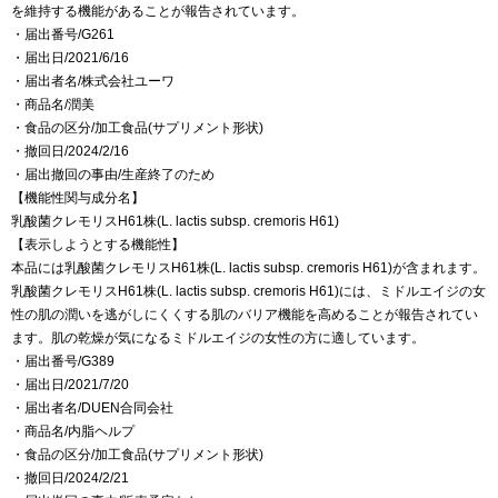
を維持する機能があることが報告されています。
・届出番号/G261
・届出日/2021/6/16
・届出者名/株式会社ユーワ
・商品名/潤美
・食品の区分/加工食品(サプリメント形状)
・撤回日/2024/2/16
・届出撤回の事由/生産終了のため
【機能性関与成分名】
乳酸菌クレモリスH61株(L. lactis subsp. cremoris H61)
【表示しようとする機能性】
本品には乳酸菌クレモリスH61株(L. lactis subsp. cremoris H61)が含まれます。
乳酸菌クレモリスH61株(L. lactis subsp. cremoris H61)には、ミドルエイジの女
性の肌の潤いを逃がしにくくする肌のバリア機能を高めることが報告されてい
ます。肌の乾燥が気になるミドルエイジの女性の方に適しています。
・届出番号/G389
・届出日/2021/7/20
・届出者名/DUEN合同会社
・商品名/内脂ヘルプ
・食品の区分/加工食品(サプリメント形状)
・撤回日/2024/2/21