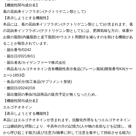
【機能性関与成分名】
葛の花由来イソフラボン(テクトリゲニン類として)
【表示しようとする機能性】
本品には、葛の花由来イソフラボン(テクトリゲニン類として)が含まれます。葛
の花由来イソフラボン(テクトリゲニン類として)には、肥満気味な方の、体重や
お腹の脂肪(内臓脂肪と皮下脂肪)やウエスト周囲径を減らすのを助ける機能があ
ることが報告されています。
・届出番号/G242
・届出日/2021/6/11
・届出者名/カイゲンファーマ株式会社
・商品名/エルゴチオネイン含有機能性表示食品(プレーン風味)開発番号KA(ケー
エー)-1853②
・食品の区分/加工食品(サプリメント形状)
・撤回日/2024/2/16
・届出撤回の事由/当該商品の販売予定が無くなったため。
【機能性関与成分名】
エルゴチオネイン
【表示しようとする機能性】
本品にはエルゴチオネインが含まれます。抗酸化作用をもつエルゴチオネイン
には継続的な摂取により、中高年の方の記憶力(人や物の名前などを記憶し、後
から呼び起こす能力)及び注意力(物事に対して注意を集中して持続させる能力)