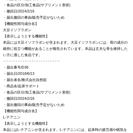
・食品の区分/加工食品(サプリメント形状)
・撤回日/2024/2/16
・届出撤回の事由/販売予定がないため
【機能性関与成分名】
大豆イソフラボン
【表示しようとする機能性】
本品には大豆イソフラボンが含まれます。大豆イソフラボンには、骨の成分の
維持に役立つ機能があることが報告されています。本品は丈夫な骨を維持した
い方に適した食品です。
‥‥‥‥‥‥‥‥‥‥‥‥‥‥‥‥
・届出番号/D36
・届出日/2018/6/13
・届出者名/株式会社自然舘
・商品名/起床サポート
・食品の区分/加工食品(サプリメント形状)
・撤回日/2024/2/16
・届出撤回の事由/販売予定がないため
【機能性関与成分名】
L-テアニン
【表示しようとする機能性】
本品にはL-テアニンが含まれます。L-テアニンには、起床時の疲労感や眠気を