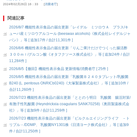
2024年02月26日 16：33
消費者庁
関連記事
2026/8/7 機能性表示食品の届出更新「レイデル ミツロウＡ プラス/キ
ューバ産ミツロウアルコール (beeswax alcohols)《株式会社レイデルジャ
パン》」等 [ 追加17件 / 合計11,301件 ]
2026/8/6 機能性表示食品の届出更新「りんご果汁だけでつくった腸活酢
３００ｍｌ/グルコン酸《オタフクソース株式会社》」等 [ 追加24件 / 合計
11,284件 ]
2026/8/5【撤回】機能性表示食品 更新情報/消費者庁 [ 25件 ]
2026/8/5 機能性表示食品の届出更新「乳酸菌Ｂ２４０タブレット/乳酸菌
B240 (L. pentosus ONRICb0240)《大塚製薬株式会社》」等 [ 追加10件 /
合計11,260件 ]
2026/7/23 機能性表示食品の届出更新「ととのう明日 乳酸菌 腸活対策/
有胞子性乳酸菌 (Heyndrickxia coagulans SANK70258)《奥田製薬株式会
社》」等 [ 追加9件 / 合計11,259件 ]
2026/7/23 機能性表示食品の届出更新「ピルクルエイジングライフ －ト
リプル－/DDMP、 乳酸菌NY1301株《日清ヨーク株式会社》」等 [ 追加9
件 / 合計11,250件 ]