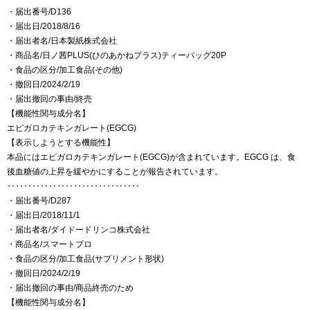
・届出番号/D136
・届出日/2018/8/16
・届出者名/日本製紙株式会社
・商品名/日ノ茜PLUS(ひのあかねプラス)ティーバッグ20P
・食品の区分/加工食品(その他)
・撤回日/2024/2/19
・届出撤回の事由/終売
【機能性関与成分名】
エピガロカテキンガレート(EGCG)
【表示しようとする機能性】
本品にはエピガロカテキンガレート(EGCG)が含まれています。EGCG は、食
後血糖値の上昇を緩やかにすることが報告されています。
‥‥‥‥‥‥‥‥‥‥‥‥‥‥‥‥
・届出番号/D287
・届出日/2018/11/1
・届出者名/ダイドードリンコ株式会社
・商品名/スマートプロ
・食品の区分/加工食品(サプリメント形状)
・撤回日/2024/2/19
・届出撤回の事由/商品終売のため
【機能性関与成分名】