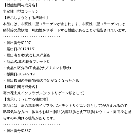
【機能性関与成分名】
非変性Ⅱ型コラーゲン
【表示しようとする機能性】
本品には、非変性Ⅱ型コラーゲンが含まれます。非変性Ⅱ型コラーゲンには、
膝関節の柔軟性、可動性をサポートする機能があることが報告されています。
‥‥‥‥‥‥‥‥‥‥‥‥‥‥‥‥
・届出番号/C297
・届出日/2017/11/7
・届出者名/株式会社東洋新薬
・商品名/葛の花タブレットC
・食品の区分/加工食品(サプリメント形状)
・撤回日/2024/2/19
・届出撤回の事由/販売の予定がなくなったため
【機能性関与成分名】
葛の花由来イソフラボン(テクトリゲニン類として)
【表示しようとする機能性】
本品には、葛の花由来イソフラボン(テクトリゲニン類として)が含まれるので、
肥満気味な方の、体重やお腹の脂肪(内臓脂肪と皮下脂肪)やウエスト周囲径を減
らすのを助ける機能があります。
‥‥‥‥‥‥‥‥‥‥‥‥‥‥‥‥
・届出番号/C337