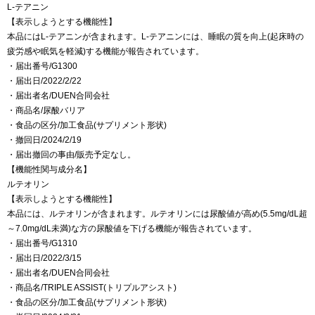
L-テアニン
【表示しようとする機能性】
本品にはL-テアニンが含まれます。L-テアニンには、睡眠の質を向上(起床時の
疲労感や眠気を軽減)する機能が報告されています。
・届出番号/G1300
・届出日/2022/2/22
・届出者名/DUEN合同会社
・商品名/尿酸バリア
・食品の区分/加工食品(サプリメント形状)
・撤回日/2024/2/19
・届出撤回の事由/販売予定なし。
【機能性関与成分名】
ルテオリン
【表示しようとする機能性】
本品には、ルテオリンが含まれます。ルテオリンには尿酸値が高め(5.5mg/dL超
～7.0mg/dL未満)な方の尿酸値を下げる機能が報告されています。
・届出番号/G1310
・届出日/2022/3/15
・届出者名/DUEN合同会社
・商品名/TRIPLE ASSIST(トリプルアシスト)
・食品の区分/加工食品(サプリメント形状)