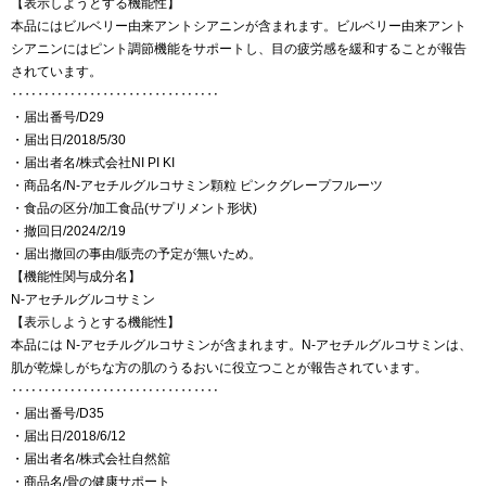
【表示しようとする機能性】
本品にはビルベリー由来アントシアニンが含まれます。ビルベリー由来アント
シアニンにはピント調節機能をサポートし、目の疲労感を緩和することが報告
されています。
‥‥‥‥‥‥‥‥‥‥‥‥‥‥‥‥
・届出番号/D29
・届出日/2018/5/30
・届出者名/株式会社NI PI KI
・商品名/N-アセチルグルコサミン顆粒 ピンクグレープフルーツ
・食品の区分/加工食品(サプリメント形状)
・撤回日/2024/2/19
・届出撤回の事由/販売の予定が無いため。
【機能性関与成分名】
N-アセチルグルコサミン
【表示しようとする機能性】
本品には N-アセチルグルコサミンが含まれます。N-アセチルグルコサミンは、
肌が乾燥しがちな方の肌のうるおいに役立つことが報告されています。
‥‥‥‥‥‥‥‥‥‥‥‥‥‥‥‥
・届出番号/D35
・届出日/2018/6/12
・届出者名/株式会社自然舘
・商品名/骨の健康サポート