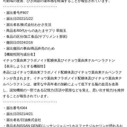
可動域の改善、ひざ関節の違和感を軽減することが報告されています。
‥‥‥‥‥‥‥‥‥‥‥‥‥‥‥‥
・届出番号/F807
・届出日/2021/1/22
・届出者名/株式会社わかさ生活
・商品名/60代からのあたまサプリ 翠能玉
・食品の区分/加工食品(サプリメント形状)
・撤回日/2024/2/16
・届出撤回の事由/商品終売のため
【機能性関与成分名】
イチョウ葉由来フラボノイド配糖体及びイチョウ葉由来テルペンラクトン
【表示しようとする機能性】
本品にはイチョウ葉由来フラボノイド配糖体及びイチョウ葉由来テルペンラク
トンが含まれます。イチョウ葉由来フラボノイド配糖体及びイチョウ葉由来テ
ルペンラクトンは、健常な中高年者の加齢によって低下する脳の血流を改善
し、認知機能の一部である記憶力(言語や図形などを覚え、思い出す能力)を維持
することが報告されています。
‥‥‥‥‥‥‥‥‥‥‥‥‥‥‥‥
・届出番号/G64
・届出日/2021/4/21
・届出者名/日油株式会社
・商品名/NISSAN GENIE(ニッサンジェニー) ホスファチジルセリンが摂れるお