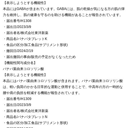
【表示しようとする機能性】
本品にはGABAが含まれています。GABAには、肌の乾燥が気になる方の肌の弾
力を維持し、肌の健康を守るのを助ける機能があることが報告されています。
・届出番号/H1308
・届出日/2023/3/9
・届出者名/株式会社東洋新薬
・商品名/バナバタブレットK
・食品の区分/加工食品(サプリメント形状)
・撤回日/2024/2/19
・届出撤回の事由/販売の予定がなくなったため
【機能性関与成分名】
バナバ葉由来コロソリン酸
【表示しようとする機能性】
本品にはバナバ葉由来コロソリン酸が含まれます。バナバ葉由来コロソリン酸
は、軽い負荷のかかる日常的な運動と併用することで、中高年の方の一時的な
腰や肩の負担を軽減する機能が報告されています。
・届出番号/H1309
・届出日/2023/3/9
・届出者名/株式会社東洋新薬
・商品名/バナバタブレットN
・食品の区分/加工食品(サプリメント形状)