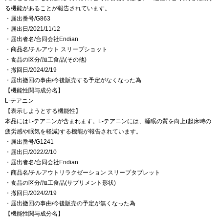
る機能があることが報告されています。
・届出番号/G863
・届出日/2021/11/12
・届出者名/合同会社Endian
・商品名/チルアウト スリープショット
・食品の区分/加工食品(その他)
・撤回日/2024/2/19
・届出撤回の事由/今後販売する予定がなくなった為
【機能性関与成分名】
L-テアニン
【表示しようとする機能性】
本品にはL-テアニンが含まれます。L-テアニンには、睡眠の質を向上(起床時の
疲労感や眠気を軽減)する機能が報告されています。
・届出番号/G1241
・届出日/2022/2/10
・届出者名/合同会社Endian
・商品名/チルアウトリラクゼーション スリープタブレット
・食品の区分/加工食品(サプリメント形状)
・撤回日/2024/2/19
・届出撤回の事由/今後販売の予定が無くなった為
【機能性関与成分名】