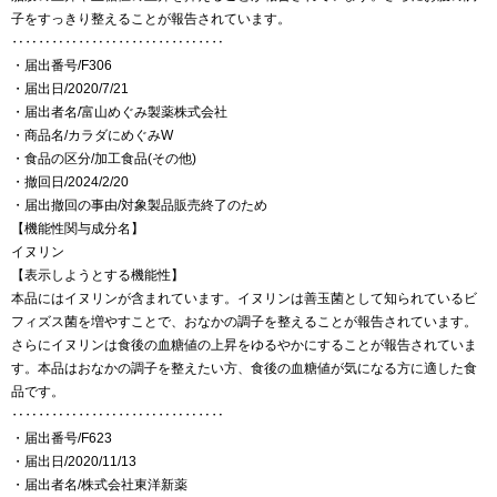
子をすっきり整えることが報告されています。
‥‥‥‥‥‥‥‥‥‥‥‥‥‥‥‥
・届出番号/F306
・届出日/2020/7/21
・届出者名/富山めぐみ製薬株式会社
・商品名/カラダにめぐみW
・食品の区分/加工食品(その他)
・撤回日/2024/2/20
・届出撤回の事由/対象製品販売終了のため
【機能性関与成分名】
イヌリン
【表示しようとする機能性】
本品にはイヌリンが含まれています。イヌリンは善玉菌として知られているビ
フィズス菌を増やすことで、おなかの調子を整えることが報告されています。
さらにイヌリンは食後の血糖値の上昇をゆるやかにすることが報告されていま
す。本品はおなかの調子を整えたい方、食後の血糖値が気になる方に適した食
品です。
‥‥‥‥‥‥‥‥‥‥‥‥‥‥‥‥
・届出番号/F623
・届出日/2020/11/13
・届出者名/株式会社東洋新薬