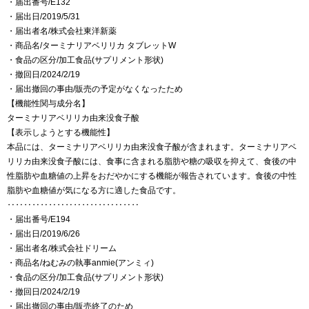
・届出番号/E132
・届出日/2019/5/31
・届出者名/株式会社東洋新薬
・商品名/ターミナリアベリリカ タブレットW
・食品の区分/加工食品(サプリメント形状)
・撤回日/2024/2/19
・届出撤回の事由/販売の予定がなくなったため
【機能性関与成分名】
ターミナリアベリリカ由来没食子酸
【表示しようとする機能性】
本品には、ターミナリアベリリカ由来没食子酸が含まれます。ターミナリアベ
リリカ由来没食子酸には、食事に含まれる脂肪や糖の吸収を抑えて、食後の中
性脂肪や血糖値の上昇をおだやかにする機能が報告されています。食後の中性
脂肪や血糖値が気になる方に適した食品です。
‥‥‥‥‥‥‥‥‥‥‥‥‥‥‥‥
・届出番号/E194
・届出日/2019/6/26
・届出者名/株式会社ドリーム
・商品名/ねむみの執事anmie(アンミィ)
・食品の区分/加工食品(サプリメント形状)
・撤回日/2024/2/19
・届出撤回の事由/販売終了のため