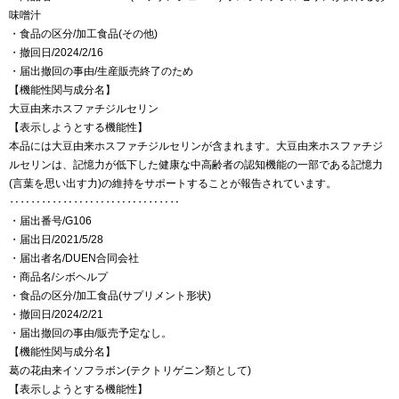
味噌汁
・食品の区分/加工食品(その他)
・撤回日/2024/2/16
・届出撤回の事由/生産販売終了のため
【機能性関与成分名】
大豆由来ホスファチジルセリン
【表示しようとする機能性】
本品には大豆由来ホスファチジルセリンが含まれます。大豆由来ホスファチジ
ルセリンは、記憶力が低下した健康な中高齢者の認知機能の一部である記憶力
(言葉を思い出す力)の維持をサポートすることが報告されています。
‥‥‥‥‥‥‥‥‥‥‥‥‥‥‥‥
・届出番号/G106
・届出日/2021/5/28
・届出者名/DUEN合同会社
・商品名/シボヘルプ
・食品の区分/加工食品(サプリメント形状)
・撤回日/2024/2/21
・届出撤回の事由/販売予定なし。
【機能性関与成分名】
葛の花由来イソフラボン(テクトリゲニン類として)
【表示しようとする機能性】