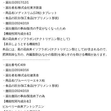
・届出日/2017/12/1
・届出者名/株式会社東洋新薬
・商品名/メディスリム(12粒) タブレット
・食品の区分/加工食品(サプリメント形状)
・撤回日/2024/2/19
・届出撤回の事由/販売の予定がなくなったため
【機能性関与成分名】
葛の花由来イソフラボン(テクトリゲニン類として)
【表示しようとする機能性】
本品には、葛の花由来イソフラボン(テクトリゲニン類として)が含まれるので、
肥満気味な方の、内臓脂肪(おなかの脂肪)を減らすのを助ける機能があります。
‥‥‥‥‥‥‥‥‥‥‥‥‥‥‥‥
・届出番号/C409
・届出日/2018/2/16
・届出者名/株式会社健美舎
・商品名/ブルーベリーエキス粒
・食品の区分/加工食品(サプリメント形状)
・撤回日/2024/2/19
・届出撤回の事由/製造終了の為
【機能性関与成分名】
ビルベリー由来アントシアニン