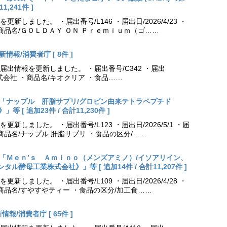
,241件 ]
しました。 ・届出番号/L146 ・届出日/2026/4/23 ・
商品名/ＧＯＬＤＡＹ ＯＮ Ｐｒｅｍｉｕｍ（ゴ……
情報/消費者庁 [ 8件 ]
出情報を更新しました。 ・届出番号/C342 ・届出
薬株式会社 ・商品名/キオクリア ・食品……
出更新「ナップル 肝脂サプリ/グロビン由来テトラペプチド
[ 追加23件 / 合計11,230件 ]
しました。 ・届出番号/L123 ・届出日/2026/5/1 ・届
商品名/ナップル 肝脂サプリ ・食品の区分/……
出更新「Ｍｅｎ’ｓ Ａｍｉｎｏ（メンズアミノ）/イソアリイン、
酵母工業株式会社》」等 [ 追加14件 / 合計11,207件 ]
しました。 ・届出番号/L109 ・届出日/2026/4/28 ・
商品名/すやすやティー ・食品の区分/加工食……
報/消費者庁 [ 65件 ]