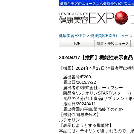
健康と美容のニュースなら健康美容EXPOニ
健康美容EXPO
健康美容EXPOニュース
TOP
健康・美容ニュース
2024/4/17【撤回】機能性表示食品 
【撤回】2024年4月17日 消費者庁
・届出番号/E260
・届出日/2019/7/22
・届出者名/株式会社エーエフシー
・商品名/ルテオリンSTART(スタート)
・食品の区分/加工食品(サプリメント形
・撤回日/2024/4/11
・届出撤回の事由/販売終了のため
【機能性関与成分名】
ルテオリン
【表示しようとする機能性】
本品にはルテオリンが含まれるので、尿酸値が