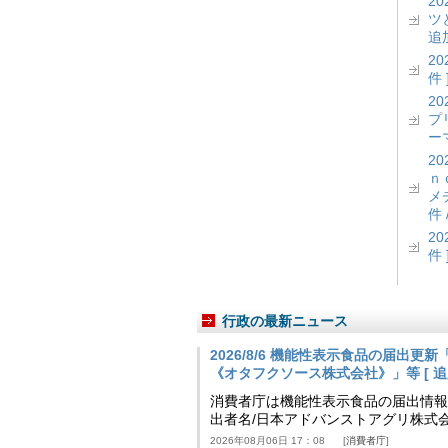
2
ツ
追加
2
件 
2
プ
ーマ
2
ｎ
メ
件 
2
件 
行政の最新ニュース
2026/8/6 機能性表示食品の届出
《オタフクソース株式会社》」等 [ 追加24
消費者庁は機能性表示食品の届出情報を更新
出者名/日本アドバンストアグリ株式
2026年08月06日 17：08
消費者庁