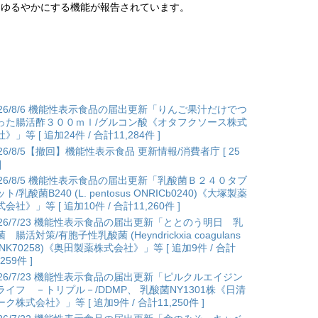
をゆるやかにする機能が報告されています。
026/8/6 機能性表示食品の届出更新「りんご果汁だけでつ
った腸活酢３００ｍｌ/グルコン酸《オタフクソース株式
》」等 [ 追加24件 / 合計11,284件 ]
026/8/5【撤回】機能性表示食品 更新情報/消費者庁 [ 25
]
026/8/5 機能性表示食品の届出更新「乳酸菌Ｂ２４０タブ
ト/乳酸菌B240 (L. pentosus ONRICb0240)《大塚製薬
会社》」等 [ 追加10件 / 合計11,260件 ]
026/7/23 機能性表示食品の届出更新「ととのう明日 乳
 腸活対策/有胞子性乳酸菌 (Heyndrickxia coagulans
ANK70258)《奥田製薬株式会社》」等 [ 追加9件 / 合計
,259件 ]
026/7/23 機能性表示食品の届出更新「ピルクルエイジン
ライフ －トリプル－/DDMP、 乳酸菌NY1301株《日清
ク株式会社》」等 [ 追加9件 / 合計11,250件 ]