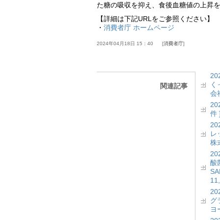
た糖の吸収を抑え、食後血糖値の上昇
【詳細は下記URLをご参照ください】
・
消費者庁 ホームページ
2024年04月18日 15：40
消費者庁
2
く
関連記事
会社
2
件 
2
レッ
株式
2
酸菌
S
11
2
グ
ヨー