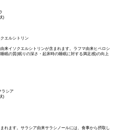
ラ
状)
ソクエルシトリン
マ由来イソクエルシトリンが含まれます。ラフマ由来ヒペロシ
睡眠の質(眠りの深さ・起床時の睡眠に対する満足感)の向上
サラシア
状)
含まれます。サラシア由来サラシノールには、食事から摂取し