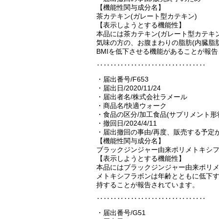
【機能性関与成分名】
茶カテキン(ガレート型カテキン)
【表示しようとする機能性】
本品には茶カテキン(ガレート型カテキ
気味の方の、お腹まわりの脂肪(内臓脂
BMIを低下させる機能があることが報
‥‥‥‥‥‥‥‥‥‥‥‥‥‥‥‥
・届出番号/F653
・届出日/2020/11/24
・届出者名/株式会社ラメール
・商品名/快適ウォーク
・食品の区分/加工食品(サプリメント形
・撤回日/2024/4/11
・届出撤回の事由/再度、販売する予定
【機能性関与成分名】
ブラックジンジャー由来ポリメトキシ
【表示しようとする機能性】
本品にはブラックジンジャー由来ポリ
メトキシフラボンは年齢とともに低下
持することが報告されています。
‥‥‥‥‥‥‥‥‥‥‥‥‥‥‥‥
・届出番号/G51