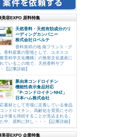
康美容EXPO 原料特集
天然香料・天然有効成分のリ
ーディングカンパニー
株式会社ロベルテ
香料発祥の地 南フランス・グ
。香料産業の聖地として、ユネスコ
教育科学文化機構）の無形文化遺産に
れているこの地で、天然香料サプ
・【記事詳細】
豚由来コンドロイチン
機能性表示食品対応
「P-コンドロイチンNHZ」
日本ハム株式会社
応素材として市場に定着している食品
コンドロイチン。高齢化を背景にその
は今後も持続することが見込まれる。
た中、原料に対し・・・【記事詳細】
康美容EXPO 企業特集