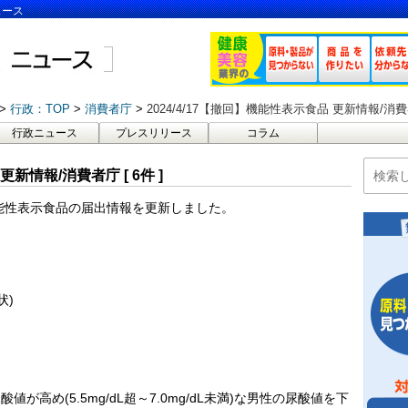
ュース
行政：TOP
消費者庁
2024/4/17【撤回】機能性表示食品 更新情報/消費者庁
行政ニュース
プレスリリース
コラム
更新情報/消費者庁 [ 6件 ]
は機能性表示食品の届出情報を更新しました。
状)
高め(5.5mg/dL超～7.0mg/dL未満)な男性の尿酸値を下