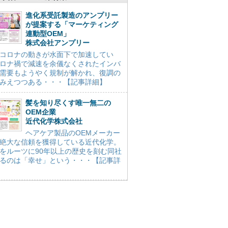
進化系受託製造のアンプリー
が提案する「マーケティング
連動型OEM」
株式会社アンプリー
コロナの動きが水面下で加速してい
ロナ禍で減速を余儀なくされたインバ
需要もようやく規制が解かれ、復調の
みえつつある・・・【記事詳細】
髪を知り尽くす唯一無二の
OEM企業
近代化学株式会社
ヘアケア製品のOEMメーカー
絶大な信頼を獲得している近代化学。
をルーツに90年以上の歴史を刻む同社
るのは「幸せ」という・・・【記事詳