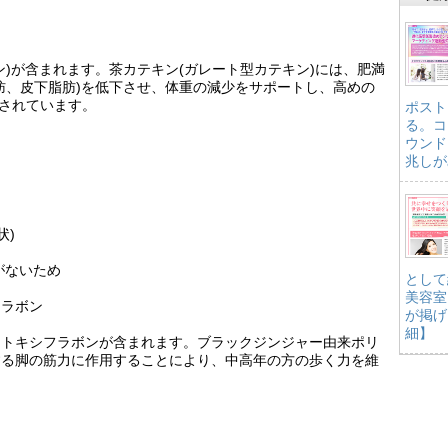
ン)が含まれます。茶カテキン(ガレート型カテキン)には、肥満
肪、皮下脂肪)を低下させ、体重の減少をサポートし、高めの
告されています。
ポスト
る。コ
ウンド
兆しが
状)
がないため
として
美容室
フラボン
が掲げ
細】
メトキシフラボンが含まれます。ブラックジンジャー由来ポリ
する脚の筋力に作用することにより、中高年の方の歩く力を維