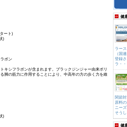
健
タート)
状)
ラース
（国連
登録さ
フラボン
ラ・・
メトキシフラボンが含まれます。ブラックジンジャー由来ポリ
する脚の筋力に作用することにより、中高年の方の歩く力を維
関節対
原料の
ニーズ
そうし
状)
健