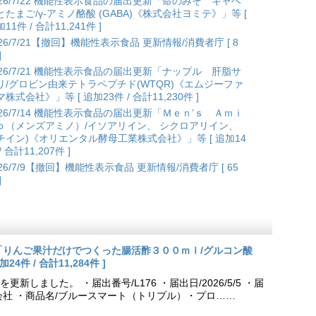
026/7/22 機能性表示食品の届出更新「命のみそ キャベ
とたまご/γ-アミノ酪酸 (GABA)《株式会社ヨミテ》」等 [
11件 / 合計11,241件 ]
026/7/21【撤回】機能性表示食品 更新情報/消費者庁 [ 8
]
026/7/21 機能性表示食品の届出更新「ナップル 肝脂サ
リ/グロビン由来テトラペプチド(WTQR)《エムジーファ
株式会社》」等 [ 追加23件 / 合計11,230件 ]
026/7/14 機能性表示食品の届出更新「Ｍｅｎ’ｓ Ａｍｉ
ｏ（メンズアミノ）/イソアリイン、 シクロアリイン、
チイン)《オリエンタル酵母工業株式会社》」等 [ 追加14
/ 合計11,207件 ]
026/7/9【撤回】機能性表示食品 更新情報/消費者庁 [ 65
]
更新「りんご果汁だけでつくった腸活酢３００ｍｌ/グルコン酸
件 / 合計11,284件 ]
しました。 ・届出番号/L176 ・届出日/2026/5/5 ・届
会社 ・商品名/ブルースマート（トリプル）・プロ……