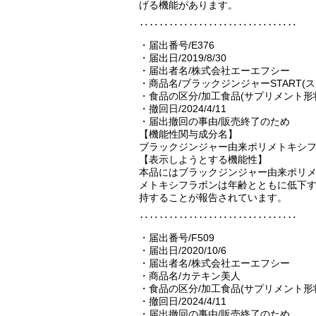
げる機能があります。
‥‥‥‥‥‥‥‥‥‥‥‥‥‥‥‥
・届出番号/E376
・届出日/2019/8/30
・届出者名/株式会社エーエフシー
・商品名/ブラックジンジャーSTART(ス
・食品の区分/加工食品(サプリメント形
・撤回日/2024/4/11
・届出撤回の事由/販売終了のため
【機能性関与成分名】
ブラックジンジャー由来ポリメトキシ
【表示しようとする機能性】
本品にはブラックジンジャー由来ポリ
メトキシフラボンは年齢とともに低下
持することが報告されています。
‥‥‥‥‥‥‥‥‥‥‥‥‥‥‥‥
・届出番号/F509
・届出日/2020/10/6
・届出者名/株式会社エーエフシー
・商品名/カテキン美人
・食品の区分/加工食品(サプリメント形
・撤回日/2024/4/11
・届出撤回の事由/販売終了のため