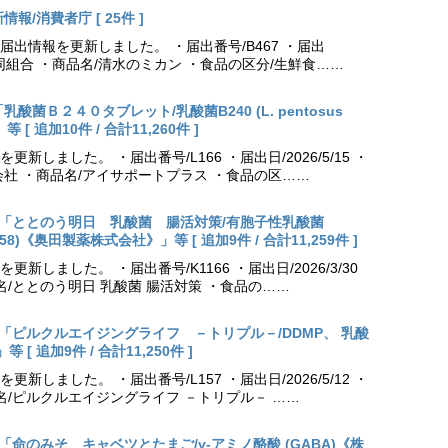
報/消費者庁 [ 25件 ]
出情報を更新しました。 ・届出番号/B467 ・届出
農業協同組合 ・商品名/清水のミカン ・食品の区分/生鮮食……
乳酸菌Ｂ２４０タブレット/乳酸菌B240 (L. pentosus
[ 追加10件 / 合計11,260件 ]
しました。 ・届出番号/L166 ・届出日/2026/5/15 ・
社 ・商品名/アイサポートプラス ・食品の区……
出更新「ととのう明日 乳酸菌 腸活対策/有胞子性乳酸菌
NK70258)《奥田製薬株式会社》」等 [ 追加9件 / 合計11,259件 ]
しました。 ・届出番号/K1166 ・届出日/2026/3/30
名/ととのう明日 乳酸菌 腸活対策 ・食品の……
出更新「ピルクルエイジングライフ －トリプル－/DDMP、 乳酸
 追加9件 / 合計11,250件 ]
しました。 ・届出番号/L157 ・届出日/2026/5/12 ・
名/ピルクルエイジングライフ －トリプル－ ……
更新「命のみそ キャベツとたまご/γ-アミノ酪酸 (GABA)《株