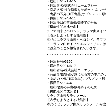
・届出日/2021/4/15
・届出者名/株式会社エーエフシー
・商品名/良好な睡眠をサポート ネルナ
・食品の区分/加工食品(サプリメント形
・撤回日/2024/4/11
・届出撤回の事由/販売終了のため
【機能性関与成分名】
ラフマ由来ヒペロシド、ラフマ由来イ
【表示しようとする機能性】
本品にはラフマ由来ヒペロシド、ラフ
ド、ラフマ由来イソクエルシトリンには
に役立つことが報告されています。
‥‥‥‥‥‥‥‥‥‥‥‥‥‥‥‥
・届出番号/G120
・届出日/2021/5/17
・届出者名/株式会社エーエフシー
・商品名/血糖値が気になる方の本気の
・食品の区分/加工食品(サプリメント形
・撤回日/2024/4/11
・届出撤回の事由/販売終了のため
【機能性関与成分名】
サラシア由来サラシノール
【表示しようとする機能性】
本品にはサラシア由来サラシノールが