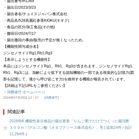
・届出番号/H1369
・届出日/2023/3/23
・届出者名/チョイスジャパン株式会社
・商品名/528高麗紅参茶KIOKU(キオク)
・食品の区分/加工食品(その他)
・撤回日/2024/7/17
・届出撤回の事由/販売の予定が無くなったため。
【機能性関与成分名】
ジンセノサイドRg1,Rb1,Rg3
【表示しようとする機能性】
本品にはジンセノサイドRg1、Rb1、Rg3が含まれます。ジンセノサイドRg1、
Rb1、Rg3には、加齢により低下する認知機能の一部である視覚的な記憶力(図
形を記憶して、後から呼び起こす力)を維持する機能が報告されています。
【詳細は下記URLをご参照ください】
・
消費者庁 ホームページ
2024年07月25日 12：17
消費者庁
関連記事
2026/8/6 機能性表示食品の届出更新「りんご果汁だけでつくった腸活酢
３００ｍｌ/グルコン酸《オタフクソース株式会社》」等 [ 追加24件 / 合計
11,284件 ]