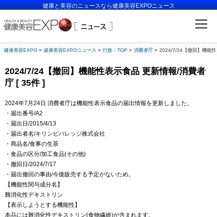
健康と美容のニュースなら健康美容EXPOニュース
健康美容EXPO
健康美容EXPOニュース
行政：TOP
消費者庁
2024/7/24【撤回】機能性
2024/7/24【撤回】機能性表示食品 更新情報/消費者
庁 [ 35件 ]
2024年7月24日 消費者庁は機能性表示食品の届出情報を更新しました。
・届出番号/A2
・届出日/2015/4/13
・届出者名/キリンビバレッジ株式会社
・商品名/食事の生茶
・食品の区分/加工食品(その他)
・撤回日/2024/7/17
・届出撤回の事由/今後販売する予定がないため。
【機能性関与成分名】
難消化性デキストリン
【表示しようとする機能性】
本品には難消化性デキストリン(食物繊維)が含まれます。