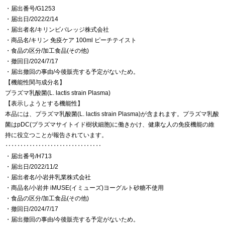
・届出番号/G1253
・届出日/2022/2/14
・届出者名/キリンビバレッジ株式会社
・商品名/キリン 免疫ケア 100ml ピーチテイスト
・食品の区分/加工食品(その他)
・撤回日/2024/7/17
・届出撤回の事由/今後販売する予定がないため。
【機能性関与成分名】
プラズマ乳酸菌(L. lactis strain Plasma)
【表示しようとする機能性】
本品には、プラズマ乳酸菌(L. lactis strain Plasma)が含まれます。プラズマ乳酸
菌はpDC(プラズマサイトイド樹状細胞)に働きかけ、健康な人の免疫機能の維
持に役立つことが報告されています。
‥‥‥‥‥‥‥‥‥‥‥‥‥‥‥‥
・届出番号/H713
・届出日/2022/11/2
・届出者名/小岩井乳業株式会社
・商品名/小岩井 iMUSE(イミューズ)ヨーグルト砂糖不使用
・食品の区分/加工食品(その他)
・撤回日/2024/7/17
・届出撤回の事由/今後販売する予定がないため。