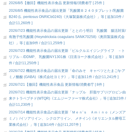
2026/8/5【撤回】機能性表示食品 更新情報/消費者庁 [ 25件 ]
2026/8/5 機能性表示食品の届出更新「乳酸菌Ｂ２４０タブレット/乳酸菌
B240 (L. pentosus ONRICb0240)《大塚製薬株式会社》」等 [ 追加10件 /
合計11,260件 ]
2026/7/23 機能性表示食品の届出更新「ととのう明日 乳酸菌 腸活対策/
有胞子性乳酸菌 (Heyndrickxia coagulans SANK70258)《奥田製薬株式会
社》」等 [ 追加9件 / 合計11,259件 ]
2026/7/23 機能性表示食品の届出更新「ピルクルエイジングライフ －ト
リプル－/DDMP、 乳酸菌NY1301株《日清ヨーク株式会社》」等 [ 追加9
件 / 合計11,250件 ]
2026/7/22 機能性表示食品の届出更新「命のみそ キャベツとたまご/γ-ア
ミノ酪酸 (GABA)《株式会社ヨミテ》」等 [ 追加11件 / 合計11,241件 ]
2026/7/21【撤回】機能性表示食品 更新情報/消費者庁 [ 8件 ]
2026/7/21 機能性表示食品の届出更新「ナップル 肝脂サプリ/グロビン由
来テトラペプチド(WTQR)《エムジーファーマ株式会社》」等 [ 追加23件 /
合計11,230件 ]
2026/7/14 機能性表示食品の届出更新「Ｍｅｎ’ｓ Ａｍｉｎｏ（メンズア
ミノ）/イソアリイン、 シクロアリイン、 メチイン)《オリエンタル酵母工
業株式会社》」等 [ 追加14件 / 合計11,207件 ]