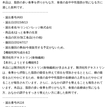
本品は、脂肪の多い食事を摂りがちな方、食後の血中中性脂肪が気になる方に
適した飲料です。
‥‥‥‥‥‥‥‥‥‥‥‥‥‥‥‥
・届出番号/A93
・届出日/2015/8/13
・届出者名/キリンビバレッジ株式会社
・商品名/ほっと食事の生茶
・食品の区分/加工食品(その他)
・撤回日/2024/7/17
・届出撤回の事由/今後販売する予定がないため。
【機能性関与成分名】
難消化性デキストリン(食物繊維)
【表示しようとする機能性】
本品には難消化性デキストリン(食物繊維)が含まれます。難消化性デキストリン
は、食事から摂取した脂肪の吸収を抑えて排出を増加させるとともに、糖の吸
収をおだやかにするため、食後の血中中性脂肪や血糖値の上昇をおだやかにす
ることが報告されています。さらに、おなかの調子を整えることも報告されて
います。本品は、脂肪の多い食事を摂りがちな方、食後の血糖値が気になる
方、おなかの調子をすっきり整えたい方に適した飲料です。
‥‥‥‥‥‥‥‥‥‥‥‥‥‥‥‥
・届出番号/A116