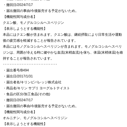
・撤回日/2024/7/17
・届出撤回の事由/今後販売する予定がないため。
【機能性関与成分名】
クエン酸、モノグルコシルヘスペリジン
【表示しようとする機能性】
本品にはクエン酸が含まれます。クエン酸は、継続摂取により日常生活や運動
後の疲労感を軽減することが報告されています。
本品にはモノグルコシルヘスペリジンが含まれます。モノグルコシルヘスペリ
ジンは、周囲が冷える時に健やかな血流(末梢血流)を保ち、体温(末梢体温)を維
持することが報告されています。
‥‥‥‥‥‥‥‥‥‥‥‥‥‥‥‥
・届出番号/B494
・届出日/2017/1/31
・届出者名/キリンビバレッジ株式会社
・商品名/キリン サプリ ヨーグルトテイスト
・食品の区分/加工食品(その他)
・撤回日/2024/7/17
・届出撤回の事由/今後販売する予定がないため。
【機能性関与成分名】
オルニチン、モノグルコシルヘスペリジン
【表示しようとする機能性】