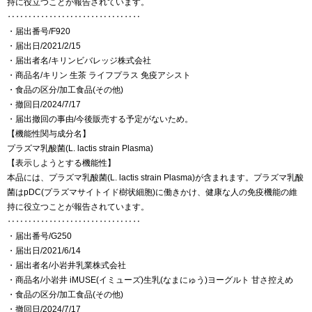
持に役立つことが報告されています。
‥‥‥‥‥‥‥‥‥‥‥‥‥‥‥‥
・届出番号/F920
・届出日/2021/2/15
・届出者名/キリンビバレッジ株式会社
・商品名/キリン 生茶 ライフプラス 免疫アシスト
・食品の区分/加工食品(その他)
・撤回日/2024/7/17
・届出撤回の事由/今後販売する予定がないため。
【機能性関与成分名】
プラズマ乳酸菌(L. lactis strain Plasma)
【表示しようとする機能性】
本品には、プラズマ乳酸菌(L. lactis strain Plasma)が含まれます。プラズマ乳酸
菌はpDC(プラズマサイトイド樹状細胞)に働きかけ、健康な人の免疫機能の維
持に役立つことが報告されています。
‥‥‥‥‥‥‥‥‥‥‥‥‥‥‥‥
・届出番号/G250
・届出日/2021/6/14
・届出者名/小岩井乳業株式会社
・商品名/小岩井 iMUSE(イミューズ)生乳(なまにゅう)ヨーグルト 甘さ控えめ
・食品の区分/加工食品(その他)
・撤回日/2024/7/17