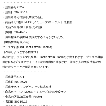
‥‥‥‥‥‥‥‥‥‥‥‥‥‥‥‥
・届出番号/G252
・届出日/2021/6/14
・届出者名/小岩井乳業株式会社
・商品名/小岩井 iMUSE(イミューズ)ヨーグルト 低脂肪
・食品の区分/加工食品(その他)
・撤回日/2024/7/17
・届出撤回の事由/今後販売する予定がないため。
【機能性関与成分名】
プラズマ乳酸菌(L. lactis strain Plasma)
【表示しようとする機能性】
本品には、プラズマ乳酸菌(L. lactis strain Plasma)が含まれます。プラズマ乳酸
菌はpDC(プラズマサイトイド樹状細胞)に働きかけ、健康な人の免疫機能の維
持に役立つことが報告されています。
‥‥‥‥‥‥‥‥‥‥‥‥‥‥‥‥
・届出番号/G271
・届出日/2021/6/21
・届出者名/キリンビバレッジ株式会社
・商品名/キリン iMUSE(イミューズ) 朝の免疫ケア
・食品の区分/加工食品(その他)
・撤回日/2024/7/17