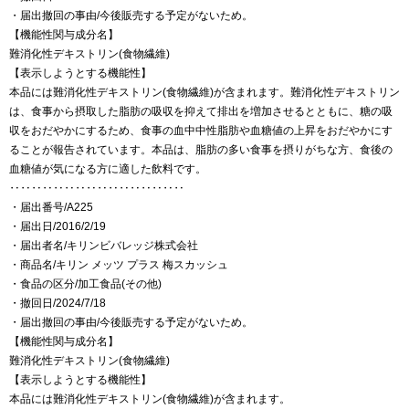
・届出撤回の事由/今後販売する予定がないため。
【機能性関与成分名】
難消化性デキストリン(食物繊維)
【表示しようとする機能性】
本品には難消化性デキストリン(食物繊維)が含まれます。難消化性デキストリン
は、食事から摂取した脂肪の吸収を抑えて排出を増加させるとともに、糖の吸
収をおだやかにするため、食事の血中中性脂肪や血糖値の上昇をおだやかにす
ることが報告されています。本品は、脂肪の多い食事を摂りがちな方、食後の
血糖値が気になる方に適した飲料です。
‥‥‥‥‥‥‥‥‥‥‥‥‥‥‥‥
・届出番号/A225
・届出日/2016/2/19
・届出者名/キリンビバレッジ株式会社
・商品名/キリン メッツ プラス 梅スカッシュ
・食品の区分/加工食品(その他)
・撤回日/2024/7/18
・届出撤回の事由/今後販売する予定がないため。
【機能性関与成分名】
難消化性デキストリン(食物繊維)
【表示しようとする機能性】
本品には難消化性デキストリン(食物繊維)が含まれます。