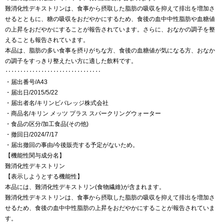
難消化性デキストリンは、食事から摂取した脂肪の吸収を抑えて排出を増加さ
せるとともに、糖の吸収をおだやかにするため、食後の血中中性脂肪や血糖値
の上昇をおだやかにすることが報告されています。さらに、おなかの調子を整
えることも報告されています。
本品は、脂肪の多い食事を摂りがちな方、食後の血糖値が気になる方、おなか
の調子をすっきり整えたい方に適した飲料です。
‥‥‥‥‥‥‥‥‥‥‥‥‥‥‥‥
・届出番号/A43
・届出日/2015/5/22
・届出者名/キリンビバレッジ株式会社
・商品名/キリン メッツ プラス スパークリングウォーター
・食品の区分/加工食品(その他)
・撤回日/2024/7/17
・届出撤回の事由/今後販売する予定がないため。
【機能性関与成分名】
難消化性デキストリン
【表示しようとする機能性】
本品には、難消化性デキストリン(食物繊維)が含まれます。
難消化性デキストリンは、食事から摂取した脂肪の吸収を抑えて排出を増加さ
せるため、食後の血中中性脂肪の上昇をおだやかにすることが報告されていま
す。