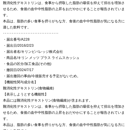
難消化性デキストリンは、食事から摂取した脂肪の吸収を抑えて排出を増加さ
せるため、食後の血中中性脂肪の上昇をおだやかにすることが報告されていま
す。
本品は、脂肪の多い食事を摂りがちな方、食後の血中中性脂肪が気になる方に
適した飲料です。
‥‥‥‥‥‥‥‥‥‥‥‥‥‥‥‥
・届出番号/A228
・届出日/2016/2/23
・届出者名/キリンビバレッジ株式会社
・商品名/キリン メッツ プラス ライムスカッシュ
・食品の区分/加工食品(その他)
・撤回日/2024/7/17
・届出撤回の事由/今後販売する予定がないため。
【機能性関与成分名】
難消化性デキストリン(食物繊維)
【表示しようとする機能性】
本品には難消化性デキストリン(食物繊維)が含まれます。
難消化性デキストリンは、食事から摂取した脂肪の吸収を抑えて排出を増加さ
せるため、食後の血中中性脂肪の上昇をおだやかにすることが報告されていま
す。
本品は、脂肪の多い食事を摂りがちな方、食後の血中中性脂肪が気になる方に