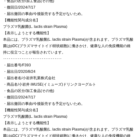
・食品の区分/加工食品(その他)
・撤回日/2024/7/17
・届出撤回の事由/今後販売する予定がないため。
【機能性関与成分名】
プラズマ乳酸菌(L. lactis strain Plasma)
【表示しようとする機能性】
本品には、プラズマ乳酸菌(L. lactis strain Plasma)が含まれます。プラズマ乳酸
菌はpDC(プラズマサイトイド樹状細胞)に働きかけ、健康な人の免疫機能の維
持に役立つことが報告されています。
‥‥‥‥‥‥‥‥‥‥‥‥‥‥‥‥
・届出番号/F393
・届出日/2020/8/24
・届出者名/小岩井乳業株式会社
・商品名/小岩井 iMUSE(イミューズ)ドリンクヨーグルト
・食品の区分/加工食品(その他)
・撤回日/2024/7/17
・届出撤回の事由/今後販売する予定がないため。
【機能性関与成分名】
プラズマ乳酸菌(L. lactis strain Plasma)
【表示しようとする機能性】
本品には、プラズマ乳酸菌(L. lactis strain Plasma)が含まれます。プラズマ乳酸
菌はpDC(プラズマサイトイド樹状細胞)に働きかけ、健康な人の免疫機能の維