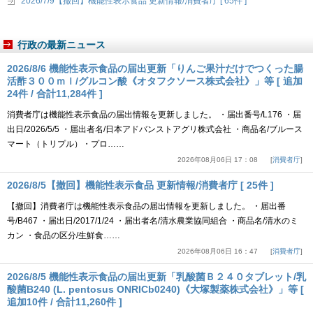
2026/7/9【撤回】機能性表示食品 更新情報/消費者庁 [ 65件 ]
行政の最新ニュース
2026/8/6 機能性表示食品の届出更新「りんご果汁だけでつくった腸
活酢３００ｍｌ/グルコン酸《オタフクソース株式会社》」等 [ 追加
24件 / 合計11,284件 ]
消費者庁は機能性表示食品の届出情報を更新しました。 ・届出番号/L176 ・届
出日/2026/5/5 ・届出者名/日本アドバンストアグリ株式会社 ・商品名/ブルース
マート（トリプル）・プロ……
2026年08月06日 17：08
消費者庁
2026/8/5【撤回】機能性表示食品 更新情報/消費者庁 [ 25件 ]
【撤回】消費者庁は機能性表示食品の届出情報を更新しました。 ・届出番
号/B467 ・届出日/2017/1/24 ・届出者名/清水農業協同組合 ・商品名/清水のミ
カン ・食品の区分/生鮮食……
2026年08月06日 16：47
消費者庁
2026/8/5 機能性表示食品の届出更新「乳酸菌Ｂ２４０タブレット/乳
酸菌B240 (L. pentosus ONRICb0240)《大塚製薬株式会社》」等 [
追加10件 / 合計11,260件 ]