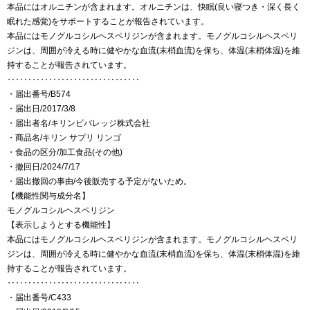
本品にはオルニチンが含まれます。オルニチンは、快眠(良い寝つき・深く長く
眠れた感覚)をサポートすることが報告されています。
本品にはモノグルコシルヘスペリジンが含まれます。モノグルコシルヘスペリ
ジンは、周囲が冷える時に健やかな血流(末梢血流)を保ち、体温(末梢体温)を維
持することが報告されています。
‥‥‥‥‥‥‥‥‥‥‥‥‥‥‥‥
・届出番号/B574
・届出日/2017/3/8
・届出者名/キリンビバレッジ株式会社
・商品名/キリン サプリ リンゴ
・食品の区分/加工食品(その他)
・撤回日/2024/7/17
・届出撤回の事由/今後販売する予定がないため。
【機能性関与成分名】
モノグルコシルヘスペリジン
【表示しようとする機能性】
本品にはモノグルコシルヘスペリジンが含まれます。モノグルコシルヘスペリ
ジンは、周囲が冷える時に健やかな血流(末梢血流)を保ち、体温(末梢体温)を維
持することが報告されています。
‥‥‥‥‥‥‥‥‥‥‥‥‥‥‥‥
・届出番号/C433