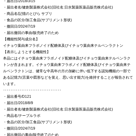
・届出日/2018/3/15
・届出者名/健創製薬株式会社(旧社名:日水製薬医薬品販売株式会社)
・商品名/記憶のとびら サプリ
・食品の区分/加工食品(サプリメント形状)
・撤回日/2024/7/19
・届出撤回の事由/販売終了のため
【機能性関与成分名】
イチョウ葉由来フラボノイド配糖体及びイチョウ葉由来テルペンラクトン
【表示しようとする機能性】
本品にはイチョウ葉由来フラボノイド配糖体及びイチョウ葉由来テルペンラク
トンが含まれます。イチョウ葉由来フラボノイド配糖体及びイチョウ葉由来テ
ルペンラクトンは、健常な中高年の方の加齢に伴い低下する認知機能の一部で
ある記憶力(言葉や図形などを覚え、思い出す能力)を維持することが報告されて
います。
‥‥‥‥‥‥‥‥‥‥‥‥‥‥‥‥
・届出番号/D121
・届出日/2018/8/9
・届出者名/健創製薬株式会社(旧社名:日水製薬医薬品販売株式会社)
・商品名/テーブルラボ
・食品の区分/加工食品(サプリメント形状)
・撤回日/2024/7/19
・届出撤回の事由/販売終了のため