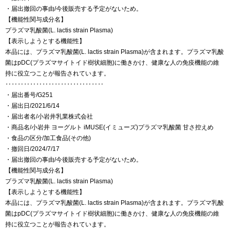
・届出撤回の事由/今後販売する予定がないため。
【機能性関与成分名】
プラズマ乳酸菌(L. lactis strain Plasma)
【表示しようとする機能性】
本品には、プラズマ乳酸菌(L. lactis strain Plasma)が含まれます。プラズマ乳酸
菌はpDC(プラズマサイトイド樹状細胞)に働きかけ、健康な人の免疫機能の維
持に役立つことが報告されています。
‥‥‥‥‥‥‥‥‥‥‥‥‥‥‥‥
・届出番号/G251
・届出日/2021/6/14
・届出者名/小岩井乳業株式会社
・商品名/小岩井 ヨーグルト iMUSE(イミューズ)プラズマ乳酸菌 甘さ控えめ
・食品の区分/加工食品(その他)
・撤回日/2024/7/17
・届出撤回の事由/今後販売する予定がないため。
【機能性関与成分名】
プラズマ乳酸菌(L. lactis strain Plasma)
【表示しようとする機能性】
本品には、プラズマ乳酸菌(L. lactis strain Plasma)が含まれます。プラズマ乳酸
菌はpDC(プラズマサイトイド樹状細胞)に働きかけ、健康な人の免疫機能の維
持に役立つことが報告されています。