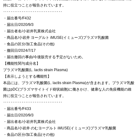
持に役立つことが報告されています。
‥‥‥‥‥‥‥‥‥‥‥‥‥‥‥‥
・届出番号/F432
・届出日/2020/9/3
・届出者名/小岩井乳業株式会社
・商品名/小岩井 ヨーグルト iMUSE(イミューズ)プラズマ乳酸菌
・食品の区分/加工食品(その他)
・撤回日/2024/7/17
・届出撤回の事由/今後販売する予定がないため。
【機能性関与成分名】
プラズマ乳酸菌(L. lactis strain Plasma)
【表示しようとする機能性】
本品には、プラズマ乳酸菌(L. lactis strain Plasma)が含まれます。プラズマ乳酸
菌はpDC(プラズマサイトイド樹状細胞)に働きかけ、健康な人の免疫機能の維
持に役立つことが報告されています。
‥‥‥‥‥‥‥‥‥‥‥‥‥‥‥‥
・届出番号/F433
・届出日/2020/9/3
・届出者名/小岩井乳業株式会社
・商品名/小岩井 のむヨーグルト iMUSE(イミューズ)プラズマ乳酸菌
・食品の区分/加工食品(その他)