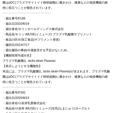
菌はpDC(プラズマサイトイド樹状細胞)に働きかけ、健康な人の免疫機能の維
持に役立つことが報告されています。
‥‥‥‥‥‥‥‥‥‥‥‥‥‥‥‥
・届出番号/F186
・届出日/2020/6/19
・届出者名/キリンホールディングス株式会社
・商品名/キリン iMUSE(イミューズ) プラズマ乳酸菌サプリメント
・食品の区分/加工食品(サプリメント形状)
・撤回日/2024/7/17
・届出撤回の事由/今後販売する予定がないため。
【機能性関与成分名】
プラズマ乳酸菌(L. lactis strain Plasma)
【表示しようとする機能性】
本品には、プラズマ乳酸菌(L. lactis strain Plasma)が含まれます。プラズマ乳酸
菌はpDC(プラズマサイトイド樹状細胞)に働きかけ、健康な人の免疫機能の維
持に役立つことが報告されています。
‥‥‥‥‥‥‥‥‥‥‥‥‥‥‥‥
・届出番号/F392
・届出日/2020/8/24
・届出者名/小岩井乳業株式会社
・商品名/小岩井 iMUSE(イミューズ)生乳(なまにゅう)ヨーグルト