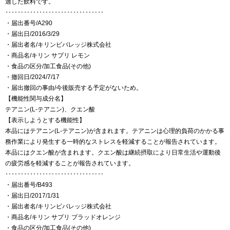
適した飲料です。
‥‥‥‥‥‥‥‥‥‥‥‥‥‥‥‥
・届出番号/A290
・届出日/2016/3/29
・届出者名/キリンビバレッジ株式会社
・商品名/キリン サプリ レモン
・食品の区分/加工食品(その他)
・撤回日/2024/7/17
・届出撤回の事由/今後販売する予定がないため。
【機能性関与成分名】
テアニン(L-テアニン)、クエン酸
【表示しようとする機能性】
本品にはテアニン(L-テアニン)が含まれます。テアニンは心理的負荷のかかる事
務作業により発生する一時的なストレスを軽減することが報告されています。
本品にはクエン酸が含まれます。クエン酸は継続摂取により日常生活や運動後
の疲労感を軽減することが報告されています。
‥‥‥‥‥‥‥‥‥‥‥‥‥‥‥‥
・届出番号/B493
・届出日/2017/1/31
・届出者名/キリンビバレッジ株式会社
・商品名/キリン サプリ ブラッドオレンジ
・食品の区分/加工食品(その他)