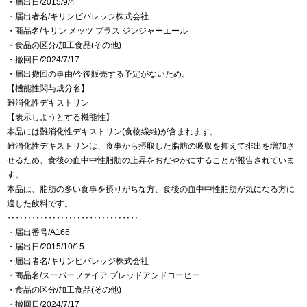
・届出日/2015/9/4
・届出者名/キリンビバレッジ株式会社
・商品名/キリン メッツ プラス ジンジャーエール
・食品の区分/加工食品(その他)
・撤回日/2024/7/17
・届出撤回の事由/今後販売する予定がないため。
【機能性関与成分名】
難消化性デキストリン
【表示しようとする機能性】
本品には難消化性デキストリン(食物繊維)が含まれます。
難消化性デキストリンは、食事から摂取した脂肪の吸収を抑えて排出を増加さ
せるため、食後の血中中性脂肪の上昇をおだやかにすることが報告されていま
す。
本品は、脂肪の多い食事を摂りがちな方、食後の血中中性脂肪が気になる方に
適した飲料です。
‥‥‥‥‥‥‥‥‥‥‥‥‥‥‥‥
・届出番号/A166
・届出日/2015/10/15
・届出者名/キリンビバレッジ株式会社
・商品名/スーパーファイア ブレッドアンドコーヒー
・食品の区分/加工食品(その他)
・撤回日/2024/7/17