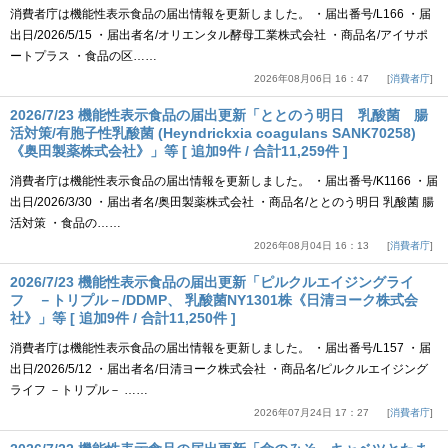
消費者庁は機能性表示食品の届出情報を更新しました。 ・届出番号/L166 ・届
出日/2026/5/15 ・届出者名/オリエンタル酵母工業株式会社 ・商品名/アイサポ
ートプラス ・食品の区……
2026年08月06日 16：47
消費者庁
2026/7/23 機能性表示食品の届出更新「ととのう明日 乳酸菌 腸
活対策/有胞子性乳酸菌 (Heyndrickxia coagulans SANK70258)
《奥田製薬株式会社》」等 [ 追加9件 / 合計11,259件 ]
消費者庁は機能性表示食品の届出情報を更新しました。 ・届出番号/K1166 ・届
出日/2026/3/30 ・届出者名/奥田製薬株式会社 ・商品名/ととのう明日 乳酸菌 腸
活対策 ・食品の……
2026年08月04日 16：13
消費者庁
2026/7/23 機能性表示食品の届出更新「ピルクルエイジングライ
フ －トリプル－/DDMP、 乳酸菌NY1301株《日清ヨーク株式会
社》」等 [ 追加9件 / 合計11,250件 ]
消費者庁は機能性表示食品の届出情報を更新しました。 ・届出番号/L157 ・届
出日/2026/5/12 ・届出者名/日清ヨーク株式会社 ・商品名/ピルクルエイジング
ライフ －トリプル－ ……
2026年07月24日 17：27
消費者庁