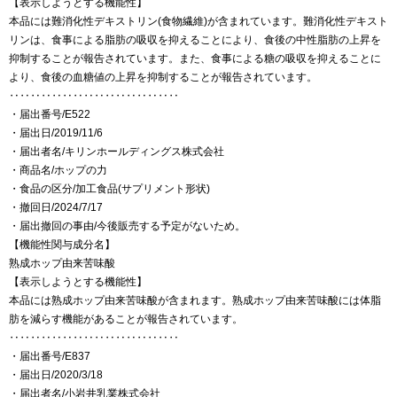
【表示しようとする機能性】
本品には難消化性デキストリン(食物繊維)が含まれています。難消化性デキスト
リンは、食事による脂肪の吸収を抑えることにより、食後の中性脂肪の上昇を
抑制することが報告されています。また、食事による糖の吸収を抑えることに
より、食後の血糖値の上昇を抑制することが報告されています。
‥‥‥‥‥‥‥‥‥‥‥‥‥‥‥‥
・届出番号/E522
・届出日/2019/11/6
・届出者名/キリンホールディングス株式会社
・商品名/ホップの力
・食品の区分/加工食品(サプリメント形状)
・撤回日/2024/7/17
・届出撤回の事由/今後販売する予定がないため。
【機能性関与成分名】
熟成ホップ由来苦味酸
【表示しようとする機能性】
本品には熟成ホップ由来苦味酸が含まれます。熟成ホップ由来苦味酸には体脂
肪を減らす機能があることが報告されています。
‥‥‥‥‥‥‥‥‥‥‥‥‥‥‥‥
・届出番号/E837
・届出日/2020/3/18
・届出者名/小岩井乳業株式会社