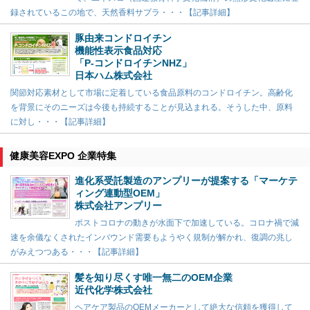
録されているこの地で、天然香料サプラ・・・【記事詳細】
豚由来コンドロイチン
機能性表示食品対応
「P-コンドロイチンNHZ」
日本ハム株式会社
関節対応素材として市場に定着している食品原料のコンドロイチン。高齢化
を背景にそのニーズは今後も持続することが見込まれる。そうした中、原料
に対し・・・【記事詳細】
健康美容EXPO 企業特集
進化系受託製造のアンプリーが提案する「マーケテ
ィング連動型OEM」
株式会社アンプリー
ポストコロナの動きが水面下で加速している。コロナ禍で減
速を余儀なくされたインバウンド需要もようやく規制が解かれ、復調の兆し
がみえつつある・・・【記事詳細】
髪を知り尽くす唯一無二のOEM企業
近代化学株式会社
ヘアケア製品のOEMメーカーとして絶大な信頼を獲得して