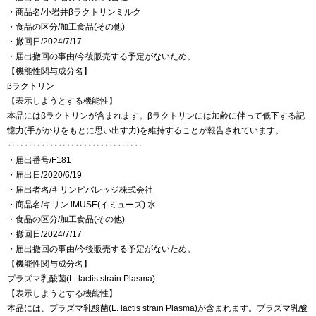
・商品名/小岩井βラクトリンミルク
・食品の区分/加工食品(その他)
・撤回日/2024/7/17
・届出撤回の事由/今後販売する予定がないため。
【機能性関与成分名】
βラクトリン
【表示しようとする機能性】
本品にはβラクトリンが含まれます。βラクトリンには加齢に伴って低下する記
憶力(手がかりをもとに思い出す力)を維持することが報告されています。
‥‥‥‥‥‥‥‥‥‥‥‥‥‥‥‥
・届出番号/F181
・届出日/2020/6/19
・届出者名/キリンビバレッジ株式会社
・商品名/キリン iMUSE(イミューズ) 水
・食品の区分/加工食品(その他)
・撤回日/2024/7/17
・届出撤回の事由/今後販売する予定がないため。
【機能性関与成分名】
プラズマ乳酸菌(L. lactis strain Plasma)
【表示しようとする機能性】
本品には、プラズマ乳酸菌(L. lactis strain Plasma)が含まれます。プラズマ乳酸