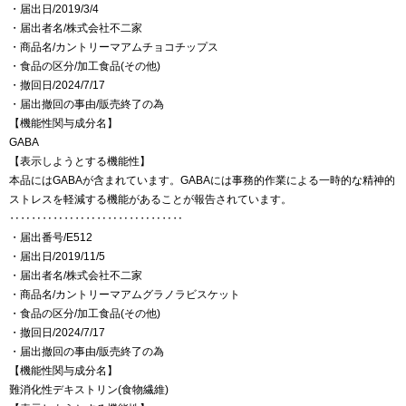
・届出日/2019/3/4
・届出者名/株式会社不二家
・商品名/カントリーマアムチョコチップス
・食品の区分/加工食品(その他)
・撤回日/2024/7/17
・届出撤回の事由/販売終了の為
【機能性関与成分名】
GABA
【表示しようとする機能性】
本品にはGABAが含まれています。GABAには事務的作業による一時的な精神的
ストレスを軽減する機能があることが報告されています。
‥‥‥‥‥‥‥‥‥‥‥‥‥‥‥‥
・届出番号/E512
・届出日/2019/11/5
・届出者名/株式会社不二家
・商品名/カントリーマアムグラノラビスケット
・食品の区分/加工食品(その他)
・撤回日/2024/7/17
・届出撤回の事由/販売終了の為
【機能性関与成分名】
難消化性デキストリン(食物繊維)