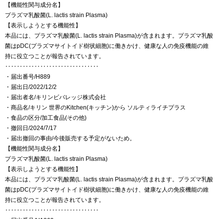
【機能性関与成分名】
プラズマ乳酸菌(L. lactis strain Plasma)
【表示しようとする機能性】
本品には、プラズマ乳酸菌(L. lactis strain Plasma)が含まれます。プラズマ乳酸
菌はpDC(プラズマサイトイド樹状細胞)に働きかけ、健康な人の免疫機能の維
持に役立つことが報告されています。
‥‥‥‥‥‥‥‥‥‥‥‥‥‥‥‥
・届出番号/H889
・届出日/2022/12/2
・届出者名/キリンビバレッジ株式会社
・商品名/キリン 世界のKitchen(キッチン)から ソルティライチプラス
・食品の区分/加工食品(その他)
・撤回日/2024/7/17
・届出撤回の事由/今後販売する予定がないため。
【機能性関与成分名】
プラズマ乳酸菌(L. lactis strain Plasma)
【表示しようとする機能性】
本品には、プラズマ乳酸菌(L. lactis strain Plasma)が含まれます。プラズマ乳酸
菌はpDC(プラズマサイトイド樹状細胞)に働きかけ、健康な人の免疫機能の維
持に役立つことが報告されています。
‥‥‥‥‥‥‥‥‥‥‥‥‥‥‥‥