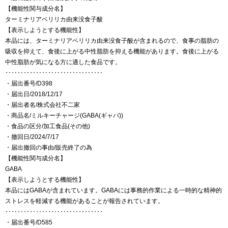
【機能性関与成分名】
ターミナリアベリリカ由来没食子酸
【表示しようとする機能性】
本品には、ターミナリアベリリカ由来没食子酸が含まれるので、食事の脂肪の
吸収を抑えて、食後に上がる中性脂肪を抑える機能があります。食後に上がる
中性脂肪が気になる方に適した食品です。
‥‥‥‥‥‥‥‥‥‥‥‥‥‥‥‥
・届出番号/D398
・届出日/2018/12/17
・届出者名/株式会社不二家
・商品名/ミルキーチャージ(GABA(ギャバ))
・食品の区分/加工食品(その他)
・撤回日/2024/7/17
・届出撤回の事由/販売終了の為
【機能性関与成分名】
GABA
【表示しようとする機能性】
本品にはGABAが含まれています。GABAには事務的作業による一時的な精神的
ストレスを軽減する機能があることが報告されています。
‥‥‥‥‥‥‥‥‥‥‥‥‥‥‥‥
・届出番号/D585