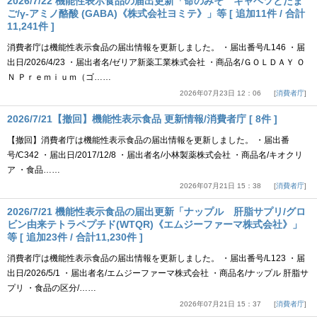
2026/7/22 機能性表示食品の届出更新「命のみそ キャベツとたま
ご/γ-アミノ酪酸 (GABA)《株式会社ヨミテ》」等 [ 追加11件 / 合計
11,241件 ]
消費者庁は機能性表示食品の届出情報を更新しました。 ・届出番号/L146 ・届
出日/2026/4/23 ・届出者名/ゼリア新薬工業株式会社 ・商品名/ＧＯＬＤＡＹ Ｏ
Ｎ Ｐｒｅｍｉｕｍ（ゴ……
2026年07月23日 12：06
消費者庁
2026/7/21【撤回】機能性表示食品 更新情報/消費者庁 [ 8件 ]
【撤回】消費者庁は機能性表示食品の届出情報を更新しました。 ・届出番
号/C342 ・届出日/2017/12/8 ・届出者名/小林製薬株式会社 ・商品名/キオクリ
ア ・食品……
2026年07月21日 15：38
消費者庁
2026/7/21 機能性表示食品の届出更新「ナップル 肝脂サプリ/グロ
ビン由来テトラペプチド(WTQR)《エムジーファーマ株式会社》」
等 [ 追加23件 / 合計11,230件 ]
消費者庁は機能性表示食品の届出情報を更新しました。 ・届出番号/L123 ・届
出日/2026/5/1 ・届出者名/エムジーファーマ株式会社 ・商品名/ナップル 肝脂サ
プリ ・食品の区分/……
2026年07月21日 15：37
消費者庁