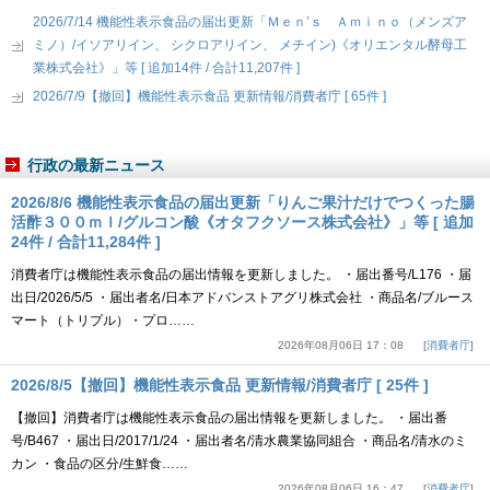
2026/7/14 機能性表示食品の届出更新「Ｍｅｎ’ｓ Ａｍｉｎｏ（メンズア
ミノ）/イソアリイン、 シクロアリイン、 メチイン)《オリエンタル酵母工
業株式会社》」等 [ 追加14件 / 合計11,207件 ]
2026/7/9【撤回】機能性表示食品 更新情報/消費者庁 [ 65件 ]
行政の最新ニュース
2026/8/6 機能性表示食品の届出更新「りんご果汁だけでつくった腸
活酢３００ｍｌ/グルコン酸《オタフクソース株式会社》」等 [ 追加
24件 / 合計11,284件 ]
消費者庁は機能性表示食品の届出情報を更新しました。 ・届出番号/L176 ・届
出日/2026/5/5 ・届出者名/日本アドバンストアグリ株式会社 ・商品名/ブルース
マート（トリプル）・プロ……
2026年08月06日 17：08
消費者庁
2026/8/5【撤回】機能性表示食品 更新情報/消費者庁 [ 25件 ]
【撤回】消費者庁は機能性表示食品の届出情報を更新しました。 ・届出番
号/B467 ・届出日/2017/1/24 ・届出者名/清水農業協同組合 ・商品名/清水のミ
カン ・食品の区分/生鮮食……
2026年08月06日 16：47
消費者庁