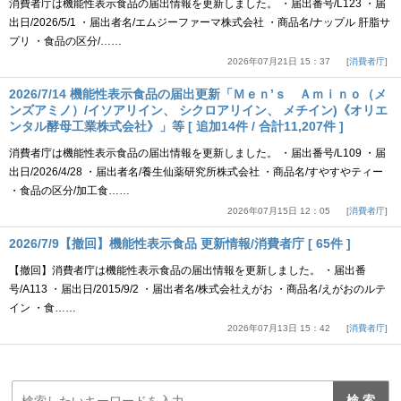
消費者庁は機能性表示食品の届出情報を更新しました。 ・届出番号/L123 ・届
出日/2026/5/1 ・届出者名/エムジーファーマ株式会社 ・商品名/ナップル 肝脂サ
プリ ・食品の区分/……
2026年07月21日 15：37
消費者庁
2026/7/14 機能性表示食品の届出更新「Ｍｅｎ’ｓ Ａｍｉｎｏ（メ
ンズアミノ）/イソアリイン、 シクロアリイン、 メチイン)《オリエ
ンタル酵母工業株式会社》」等 [ 追加14件 / 合計11,207件 ]
消費者庁は機能性表示食品の届出情報を更新しました。 ・届出番号/L109 ・届
出日/2026/4/28 ・届出者名/養生仙薬研究所株式会社 ・商品名/すやすやティー
・食品の区分/加工食……
2026年07月15日 12：05
消費者庁
2026/7/9【撤回】機能性表示食品 更新情報/消費者庁 [ 65件 ]
【撤回】消費者庁は機能性表示食品の届出情報を更新しました。 ・届出番
号/A113 ・届出日/2015/9/2 ・届出者名/株式会社えがお ・商品名/えがおのルテ
イン ・食……
2026年07月13日 15：42
消費者庁