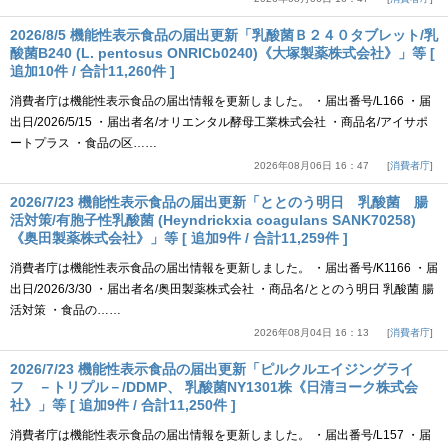
2026/8/5 機能性表示食品の届出更新「乳酸菌Ｂ２４０タブレット/乳
酸菌B240 (L. pentosus ONRICb0240)《大塚製薬株式会社》」等 [
追加10件 / 合計11,260件 ]
消費者庁は機能性表示食品の届出情報を更新しました。 ・届出番号/L166 ・届
出日/2026/5/15 ・届出者名/オリエンタル酵母工業株式会社 ・商品名/アイサポ
ートプラス ・食品の区……
2026年08月06日 16：47
消費者庁
2026/7/23 機能性表示食品の届出更新「ととのう明日 乳酸菌 腸
活対策/有胞子性乳酸菌 (Heyndrickxia coagulans SANK70258)
《奥田製薬株式会社》」等 [ 追加9件 / 合計11,259件 ]
消費者庁は機能性表示食品の届出情報を更新しました。 ・届出番号/K1166 ・届
出日/2026/3/30 ・届出者名/奥田製薬株式会社 ・商品名/ととのう明日 乳酸菌 腸
活対策 ・食品の……
2026年08月04日 16：13
消費者庁
2026/7/23 機能性表示食品の届出更新「ピルクルエイジングライ
フ －トリプル－/DDMP、 乳酸菌NY1301株《日清ヨーク株式会
社》」等 [ 追加9件 / 合計11,250件 ]
消費者庁は機能性表示食品の届出情報を更新しました。 ・届出番号/L157 ・届