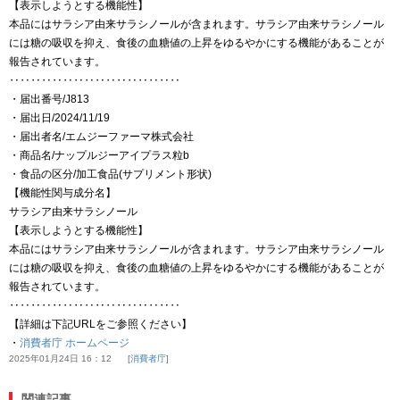
【表示しようとする機能性】
本品にはサラシア由来サラシノールが含まれます。サラシア由来サラシノール
には糖の吸収を抑え、食後の血糖値の上昇をゆるやかにする機能があることが
報告されています。
‥‥‥‥‥‥‥‥‥‥‥‥‥‥‥‥
・届出番号/J813
・届出日/2024/11/19
・届出者名/エムジーファーマ株式会社
・商品名/ナップルジーアイプラス粒b
・食品の区分/加工食品(サプリメント形状)
【機能性関与成分名】
サラシア由来サラシノール
【表示しようとする機能性】
本品にはサラシア由来サラシノールが含まれます。サラシア由来サラシノール
には糖の吸収を抑え、食後の血糖値の上昇をゆるやかにする機能があることが
報告されています。
‥‥‥‥‥‥‥‥‥‥‥‥‥‥‥‥
【詳細は下記URLをご参照ください】
・
消費者庁 ホームページ
2025年01月24日 16：12
消費者庁
関連記事