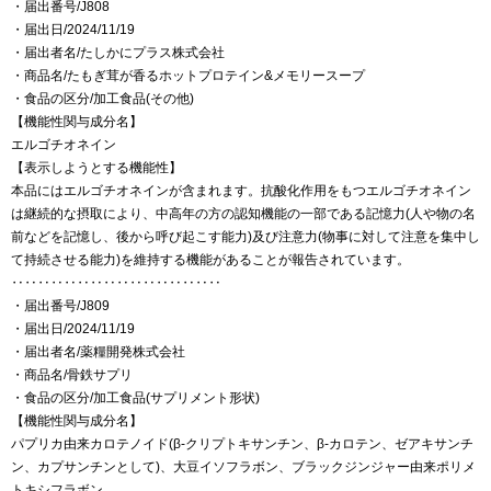
・届出番号/J808
・届出日/2024/11/19
・届出者名/たしかにプラス株式会社
・商品名/たもぎ茸が香るホットプロテイン&メモリースープ
・食品の区分/加工食品(その他)
【機能性関与成分名】
エルゴチオネイン
【表示しようとする機能性】
本品にはエルゴチオネインが含まれます。抗酸化作用をもつエルゴチオネイン
は継続的な摂取により、中高年の方の認知機能の一部である記憶力(人や物の名
前などを記憶し、後から呼び起こす能力)及び注意力(物事に対して注意を集中し
て持続させる能力)を維持する機能があることが報告されています。
‥‥‥‥‥‥‥‥‥‥‥‥‥‥‥‥
・届出番号/J809
・届出日/2024/11/19
・届出者名/薬糧開発株式会社
・商品名/骨鉄サプリ
・食品の区分/加工食品(サプリメント形状)
【機能性関与成分名】
パプリカ由来カロテノイド(β-クリプトキサンチン、β-カロテン、ゼアキサンチ
ン、カプサンチンとして)、大豆イソフラボン、ブラックジンジャー由来ポリメ
トキシフラボン