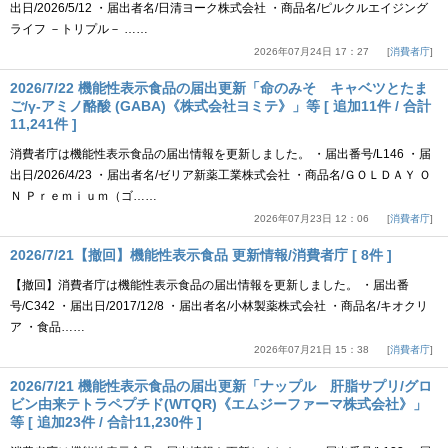
出日/2026/5/12 ・届出者名/日清ヨーク株式会社 ・商品名/ピルクルエイジング
ライフ －トリプル－ ……
2026年07月24日 17：27
消費者庁
2026/7/22 機能性表示食品の届出更新「命のみそ キャベツとたま
ご/γ-アミノ酪酸 (GABA)《株式会社ヨミテ》」等 [ 追加11件 / 合計
11,241件 ]
消費者庁は機能性表示食品の届出情報を更新しました。 ・届出番号/L146 ・届
出日/2026/4/23 ・届出者名/ゼリア新薬工業株式会社 ・商品名/ＧＯＬＤＡＹ Ｏ
Ｎ Ｐｒｅｍｉｕｍ（ゴ……
2026年07月23日 12：06
消費者庁
2026/7/21【撤回】機能性表示食品 更新情報/消費者庁 [ 8件 ]
【撤回】消費者庁は機能性表示食品の届出情報を更新しました。 ・届出番
号/C342 ・届出日/2017/12/8 ・届出者名/小林製薬株式会社 ・商品名/キオクリ
ア ・食品……
2026年07月21日 15：38
消費者庁
2026/7/21 機能性表示食品の届出更新「ナップル 肝脂サプリ/グロ
ビン由来テトラペプチド(WTQR)《エムジーファーマ株式会社》」
等 [ 追加23件 / 合計11,230件 ]