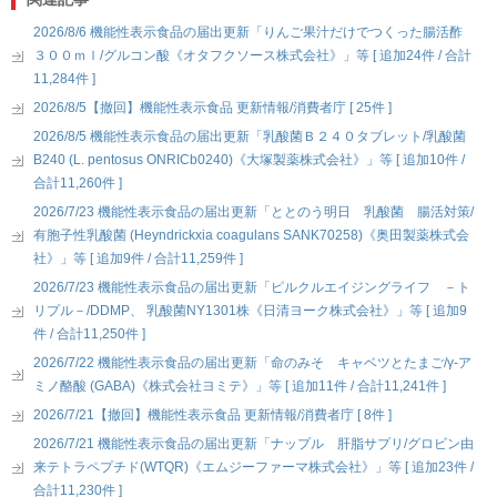
2026/8/6 機能性表示食品の届出更新「りんご果汁だけでつくった腸活酢
３００ｍｌ/グルコン酸《オタフクソース株式会社》」等 [ 追加24件 / 合計
11,284件 ]
2026/8/5【撤回】機能性表示食品 更新情報/消費者庁 [ 25件 ]
2026/8/5 機能性表示食品の届出更新「乳酸菌Ｂ２４０タブレット/乳酸菌
B240 (L. pentosus ONRICb0240)《大塚製薬株式会社》」等 [ 追加10件 /
合計11,260件 ]
2026/7/23 機能性表示食品の届出更新「ととのう明日 乳酸菌 腸活対策/
有胞子性乳酸菌 (Heyndrickxia coagulans SANK70258)《奥田製薬株式会
社》」等 [ 追加9件 / 合計11,259件 ]
2026/7/23 機能性表示食品の届出更新「ピルクルエイジングライフ －ト
リプル－/DDMP、 乳酸菌NY1301株《日清ヨーク株式会社》」等 [ 追加9
件 / 合計11,250件 ]
2026/7/22 機能性表示食品の届出更新「命のみそ キャベツとたまご/γ-ア
ミノ酪酸 (GABA)《株式会社ヨミテ》」等 [ 追加11件 / 合計11,241件 ]
2026/7/21【撤回】機能性表示食品 更新情報/消費者庁 [ 8件 ]
2026/7/21 機能性表示食品の届出更新「ナップル 肝脂サプリ/グロビン由
来テトラペプチド(WTQR)《エムジーファーマ株式会社》」等 [ 追加23件 /
合計11,230件 ]