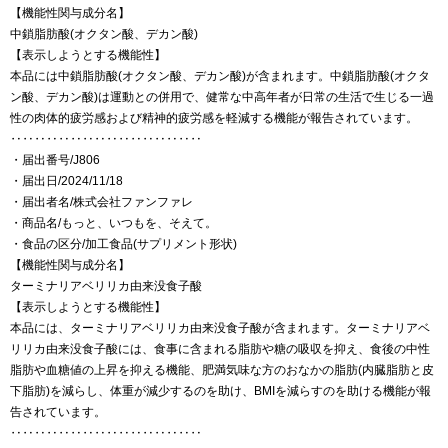
【機能性関与成分名】
中鎖脂肪酸(オクタン酸、デカン酸)
【表示しようとする機能性】
本品には中鎖脂肪酸(オクタン酸、デカン酸)が含まれます。中鎖脂肪酸(オクタ
ン酸、デカン酸)は運動との併用で、健常な中高年者が日常の生活で生じる一過
性の肉体的疲労感および精神的疲労感を軽減する機能が報告されています。
‥‥‥‥‥‥‥‥‥‥‥‥‥‥‥‥
・届出番号/J806
・届出日/2024/11/18
・届出者名/株式会社ファンファレ
・商品名/もっと、いつもを、そえて。
・食品の区分/加工食品(サプリメント形状)
【機能性関与成分名】
ターミナリアベリリカ由来没食子酸
【表示しようとする機能性】
本品には、ターミナリアベリリカ由来没食子酸が含まれます。ターミナリアベ
リリカ由来没食子酸には、食事に含まれる脂肪や糖の吸収を抑え、食後の中性
脂肪や血糖値の上昇を抑える機能、肥満気味な方のおなかの脂肪(内臓脂肪と皮
下脂肪)を減らし、体重が減少するのを助け、BMIを減らすのを助ける機能が報
告されています。
‥‥‥‥‥‥‥‥‥‥‥‥‥‥‥‥