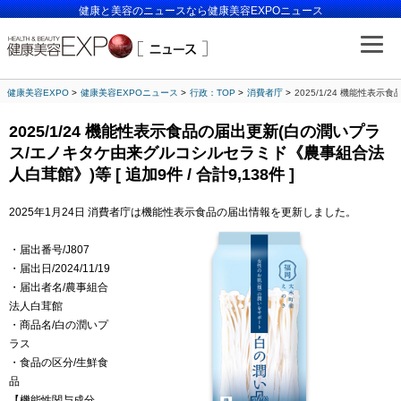
健康と美容のニュースなら健康美容EXPOニュース
健康美容EXPO
健康美容EXPOニュース
行政：TOP
消費者庁
2025/1/24 機能性表
2025/1/24 機能性表示食品の届出更新(白の潤いプラ
ス/エノキタケ由来グルコシルセラミド《農事組合法
人白茸館》)等 [ 追加9件 / 合計9,138件 ]
2025年1月24日 消費者庁は機能性表示食品の届出情報を更新しました。
・届出番号/J807
・届出日/2024/11/19
・届出者名/農事組合
法人白茸館
・商品名/白の潤いプ
ラス
・食品の区分/生鮮食
品
【機能性関与成分