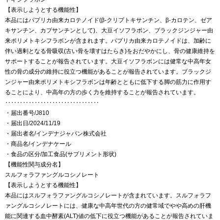
【表示しようとする機能性】
本品にはパプリカ由来カロテノイド(β-クリプトキサンチン、β-カロテン、ゼア
キサンチン、カプサンチンとして)、大豆イソフラボン、ブラックジンジャー由
来ポリメトキシフラボンが含まれます。パプリカ由来カロテノイドは、加齢に
伴い過剰となる骨吸収(古い骨を壊すはたらき)をおだやかにし、骨の健康維持を
サポートすることが報告されています。大豆イソフラボンには健常な中高年女
性の骨の成分の維持に役立つ機能があることが報告されています。ブラックジ
ンジャー由来ポリメトキシフラボンは年齢とともに低下する脚の筋力に作用す
ることにより、中高年の方の歩く力を維持することが報告されています。
‥‥‥‥‥‥‥‥‥‥‥‥‥‥‥‥
・届出番号/J810
・届出日/2024/11/19
・届出者名/インデナジャパン株式会社
・商品名/インデナケール
・食品の区分/加工食品(サプリメント形状)
【機能性関与成分名】
スルフォラファングルコシノレート
【表示しようとする機能性】
本品にはスルフォラファングルコシノレートが含まれています。スルフォラフ
ァングルコシノレートには、健康な中高年世代の方の健常域でやや高めの肝機
能に関連する血中酵素(ALT)値の低下に役立つ機能があることが報告されていま