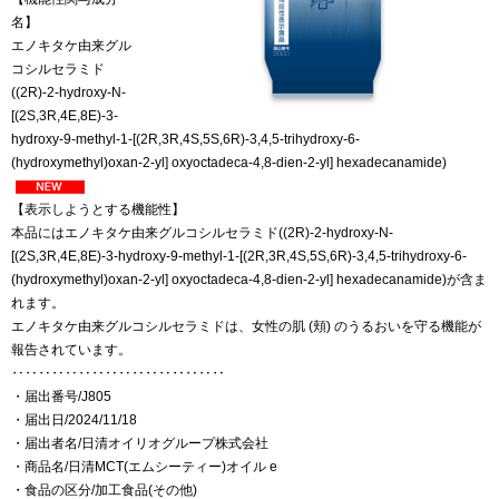
名】
エノキタケ由来グル
コシルセラミド
((2R)-2-hydroxy-N-
[(2S,3R,4E,8E)-3-
hydroxy-9-methyl-1-[(2R,3R,4S,5S,6R)-3,4,5-trihydroxy-6-
(hydroxymethyl)oxan-2-yl] oxyoctadeca-4,8-dien-2-yl] hexadecanamide)
【表示しようとする機能性】
本品にはエノキタケ由来グルコシルセラミド((2R)-2-hydroxy-N-
[(2S,3R,4E,8E)-3-hydroxy-9-methyl-1-[(2R,3R,4S,5S,6R)-3,4,5-trihydroxy-6-
(hydroxymethyl)oxan-2-yl] oxyoctadeca-4,8-dien-2-yl] hexadecanamide)が含ま
れます。
エノキタケ由来グルコシルセラミドは、女性の肌 (頬) のうるおいを守る機能が
報告されています。
‥‥‥‥‥‥‥‥‥‥‥‥‥‥‥‥
・届出番号/J805
・届出日/2024/11/18
・届出者名/日清オイリオグループ株式会社
・商品名/日清MCT(エムシーティー)オイル e
・食品の区分/加工食品(その他)