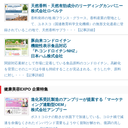
天然香料・天然有効成分のリーディングカンパニー
株式会社ロベルテ
香料発祥の地 南フランス・グラース。香料産業の聖地とし
て、ユネスコ（国連教育科学文化機構）の無形文化遺産に登
録されているこの地で、天然香料サプラ・・・【記事詳細】
豚由来コンドロイチン
機能性表示食品対応
「P-コンドロイチンNHZ」
日本ハム株式会社
関節対応素材として市場に定着している食品原料のコンドロイチン。高齢化
を背景にそのニーズは今後も持続することが見込まれる。そうした中、原料
に対し・・・【記事詳細】
健康美容EXPO 企業特集
進化系受託製造のアンプリーが提案する「マーケテ
ィング連動型OEM」
株式会社アンプリー
ポストコロナの動きが水面下で加速している。コロナ禍で減
速を余儀なくされたインバウンド需要もようやく規制が解かれ、復調の兆し