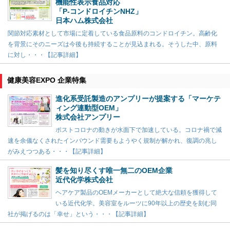
機能性表示食品対応
「P-コンドロイチンNHZ」
日本ハム株式会社
関節対応素材として市場に定着している食品原料のコンドロイチン。高齢化
を背景にそのニーズは今後も持続することが見込まれる。そうした中、原料
に対し・・・【記事詳細】
健康美容EXPO 企業特集
進化系受託製造のアンプリーが提案する「マーケテ
ィング連動型OEM」
株式会社アンプリー
ポストコロナの動きが水面下で加速している。コロナ禍で減
速を余儀なくされたインバウンド需要もようやく規制が解かれ、復調の兆し
がみえつつある・・・【記事詳細】
髪を知り尽くす唯一無二のOEM企業
近代化学株式会社
ヘアケア製品のOEMメーカーとして絶大な信頼を獲得して
いる近代化学。美容室をルーツに90年以上の歴史を刻む同
社が掲げるのは「幸せ」という・・・【記事詳細】