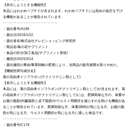
【表示しようとする機能性】
本品にはわかめペプチドが含まれます。わかめペプチドには高めの血圧を下げ
る機能があることが報告されています。
‥‥‥‥‥‥‥‥‥‥‥‥‥‥‥‥
・届出番号/A199
・届出日/2016/1/22
・届出者名/株式会社テレビショッピング研究所
・商品名/葛の花サプリメント
・食品の区分/加工食品(サプリメント形状)
・撤回日/2025/3/14
・届出撤回の事由/事業戦略の変更により、当商品の販売展開を取りやめた。
【機能性関与成分名】
葛の花由来イソフラボン(テクトリゲニン類として)
【表示しようとする機能性】
本品には、葛の花由来イソフラボン(テクトリゲニン類として)が含まれます。葛
の花由来イソフラボン(テクトリゲニン類として)には、肥満気味な方の、体重や
お腹の脂肪(内臓脂肪と皮下脂肪)やウエスト周囲径を減らすのを助ける機能があ
ることが報告されています。肥満気味な方、体重(BMI)が気になる方、お腹の脂
肪が気になる方、ウエスト周囲径が気になる方に適した食品です。
‥‥‥‥‥‥‥‥‥‥‥‥‥‥‥‥
・届出番号/C179