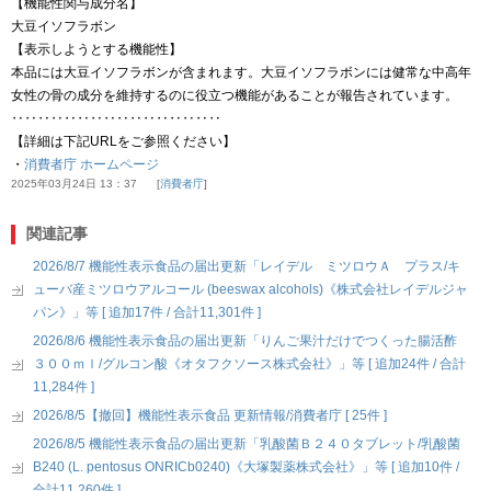
【機能性関与成分名】
大豆イソフラボン
【表示しようとする機能性】
本品には大豆イソフラボンが含まれます。大豆イソフラボンには健常な中高年
女性の骨の成分を維持するのに役立つ機能があることが報告されています。
‥‥‥‥‥‥‥‥‥‥‥‥‥‥‥‥
【詳細は下記URLをご参照ください】
・
消費者庁 ホームページ
2025年03月24日 13：37
消費者庁
関連記事
2026/8/7 機能性表示食品の届出更新「レイデル ミツロウＡ プラス/キ
ューバ産ミツロウアルコール (beeswax alcohols)《株式会社レイデルジャ
パン》」等 [ 追加17件 / 合計11,301件 ]
2026/8/6 機能性表示食品の届出更新「りんご果汁だけでつくった腸活酢
３００ｍｌ/グルコン酸《オタフクソース株式会社》」等 [ 追加24件 / 合計
11,284件 ]
2026/8/5【撤回】機能性表示食品 更新情報/消費者庁 [ 25件 ]
2026/8/5 機能性表示食品の届出更新「乳酸菌Ｂ２４０タブレット/乳酸菌
B240 (L. pentosus ONRICb0240)《大塚製薬株式会社》」等 [ 追加10件 /
合計11,260件 ]