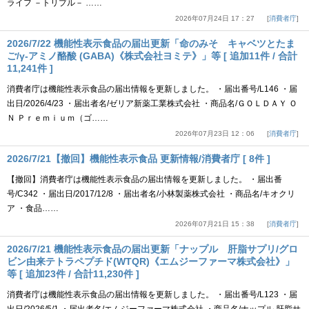
ライフ －トリプル－ ……
2026年07月24日 17：27
消費者庁
2026/7/22 機能性表示食品の届出更新「命のみそ キャベツとたま
ご/γ-アミノ酪酸 (GABA)《株式会社ヨミテ》」等 [ 追加11件 / 合計
11,241件 ]
消費者庁は機能性表示食品の届出情報を更新しました。 ・届出番号/L146 ・届
出日/2026/4/23 ・届出者名/ゼリア新薬工業株式会社 ・商品名/ＧＯＬＤＡＹ Ｏ
Ｎ Ｐｒｅｍｉｕｍ（ゴ……
2026年07月23日 12：06
消費者庁
2026/7/21【撤回】機能性表示食品 更新情報/消費者庁 [ 8件 ]
【撤回】消費者庁は機能性表示食品の届出情報を更新しました。 ・届出番
号/C342 ・届出日/2017/12/8 ・届出者名/小林製薬株式会社 ・商品名/キオクリ
ア ・食品……
2026年07月21日 15：38
消費者庁
2026/7/21 機能性表示食品の届出更新「ナップル 肝脂サプリ/グロ
ビン由来テトラペプチド(WTQR)《エムジーファーマ株式会社》」
等 [ 追加23件 / 合計11,230件 ]
消費者庁は機能性表示食品の届出情報を更新しました。 ・届出番号/L123 ・届