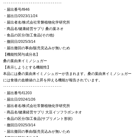
‥‥‥‥‥‥‥‥‥‥‥‥‥‥‥‥
・届出番号/I946
・届出日/2023/11/24
・届出者名/株式会社常磐植物化学研究所
・商品名/健康経営サプリ 桑の葉ネオ
・食品の区分/加工食品(その他)
・撤回日/2025/3/14
・届出撤回の事由/販売見込みが無いため
【機能性関与成分名】
桑の葉由来イミノシュガー
【表示しようとする機能性】
本品には桑の葉由来イミノシュガーが含まれます。桑の葉由来イミノシュガー
には食後の血糖値の上昇を抑える機能が報告されています。
‥‥‥‥‥‥‥‥‥‥‥‥‥‥‥‥
・届出番号/I1203
・届出日/2024/1/26
・届出者名/株式会社常磐植物化学研究所
・商品名/健康経営サプリ 大豆イソフラボンネオ
・食品の区分/加工食品(サプリメント形状)
・撤回日/2025/3/14
・届出撤回の事由/販売見込みが無いため