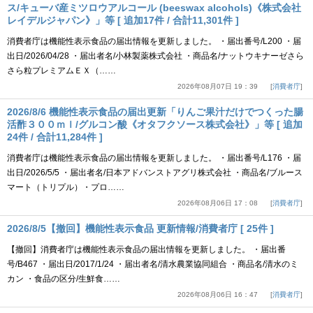
ス/キューバ産ミツロウアルコール (beeswax alcohols)《株式会社
レイデルジャパン》」等 [ 追加17件 / 合計11,301件 ]
消費者庁は機能性表示食品の届出情報を更新しました。 ・届出番号/L200 ・届
出日/2026/04/28 ・届出者名/小林製薬株式会社 ・商品名/ナットウキナーゼさら
さら粒プレミアムＥＸ（……
2026年08月07日 19：39
消費者庁
2026/8/6 機能性表示食品の届出更新「りんご果汁だけでつくった腸
活酢３００ｍｌ/グルコン酸《オタフクソース株式会社》」等 [ 追加
24件 / 合計11,284件 ]
消費者庁は機能性表示食品の届出情報を更新しました。 ・届出番号/L176 ・届
出日/2026/5/5 ・届出者名/日本アドバンストアグリ株式会社 ・商品名/ブルース
マート（トリプル）・プロ……
2026年08月06日 17：08
消費者庁
2026/8/5【撤回】機能性表示食品 更新情報/消費者庁 [ 25件 ]
【撤回】消費者庁は機能性表示食品の届出情報を更新しました。 ・届出番
号/B467 ・届出日/2017/1/24 ・届出者名/清水農業協同組合 ・商品名/清水のミ
カン ・食品の区分/生鮮食……
2026年08月06日 16：47
消費者庁