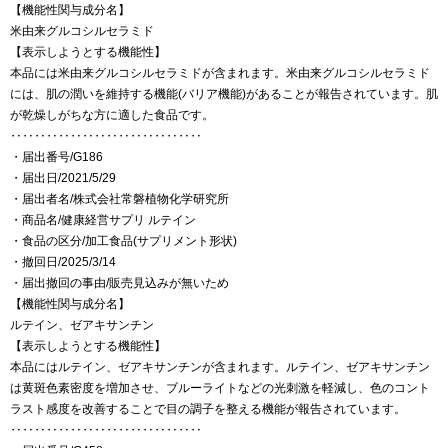
【機能性関与成分名】
米由来グルコシルセラミド
【表示しようとする機能性】
本品には米由来グルコシルセラミドが含まれます。米由来グルコシルセラミド
には、肌の潤いを維持する機能(バリア機能)があることが報告されています。肌
が乾燥しがちな方に適した食品です。
‥‥‥‥‥‥‥‥‥‥‥‥‥‥‥‥
・届出番号/G186
・届出日/2021/5/29
・届出者名/株式会社常磐植物化学研究所
・商品名/健康経営サプリ ルテイン
・食品の区分/加工食品(サプリメント形状)
・撤回日/2025/3/14
・届出撤回の事由/販売見込みが無いため
【機能性関与成分名】
ルテイン、ゼアキサンチン
【表示しようとする機能性】
本品にはルテイン、ゼアキサンチンが含まれます。ルテイン、ゼアキサンチン
は黄斑色素密度を増加させ、ブルーライトなどの光刺激を軽減し、色のコント
ラスト感度を改善することで目の調子を整える機能が報告されています。
‥‥‥‥‥‥‥‥‥‥‥‥‥‥‥‥