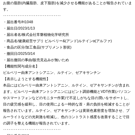
お腹の脂肪(内臓脂肪、皮下脂肪)を減少させる機能があることが報告されていま
す。
‥‥‥‥‥‥‥‥‥‥‥‥‥‥‥‥
・届出番号/H1048
・届出日/2023/1/13
・届出者名/株式会社常磐植物化学研究所
・商品名/健康経営サプリ ビルベリー&(アンド)ルテインα(アルファ)
・食品の区分/加工食品(サプリメント形状)
・撤回日/2025/3/14
・届出撤回の事由/販売見込みが無いため
【機能性関与成分名】
ビルベリー由来アントシアニン、ルテイン、ゼアキサンチン
【表示しようとする機能性】
本品にはビルベリー由来アントシアニン、ルテイン、ゼアキサンチンが含まれ
ます。ビルベリー由来アントシアニンにはピント調節機能とVDT作業(パソコン
やスマートフォンなどのモニター作業)で不足しがちな目の潤いをサポートし、
目の疲労感を緩和し、目の使用による一時的な首・肩の負担を軽減することが
報告されています。ルテイン、ゼアキサンチンは黄斑色素密度を増加させ、ブ
ルーライトなどの光刺激を軽減し、色のコントラスト感度を改善することで目
の調子を整える機能が報告されています。
‥‥‥‥‥‥‥‥‥‥‥‥‥‥‥‥