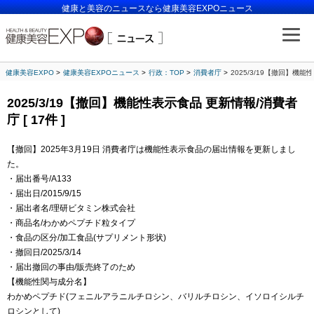
健康と美容のニュースなら健康美容EXPOニュース
健康美容EXPO
健康美容EXPOニュース
行政：TOP
消費者庁
2025/3/19【撤回】機能性
2025/3/19【撤回】機能性表示食品 更新情報/消費者
庁 [ 17件 ]
【撤回】2025年3月19日 消費者庁は機能性表示食品の届出情報を更新しまし
た。
・届出番号/A133
・届出日/2015/9/15
・届出者名/理研ビタミン株式会社
・商品名/わかめペプチド粒タイプ
・食品の区分/加工食品(サプリメント形状)
・撤回日/2025/3/14
・届出撤回の事由/販売終了のため
【機能性関与成分名】
わかめペプチド(フェニルアラニルチロシン、バリルチロシン、イソロイシルチ
ロシンとして)