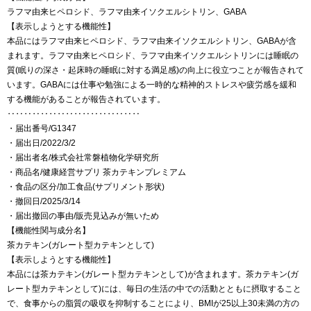
ラフマ由来ヒペロシド、ラフマ由来イソクエルシトリン、GABA
【表示しようとする機能性】
本品にはラフマ由来ヒペロシド、ラフマ由来イソクエルシトリン、GABAが含
まれます。ラフマ由来ヒペロシド、ラフマ由来イソクエルシトリンには睡眠の
質(眠りの深さ・起床時の睡眠に対する満足感)の向上に役立つことが報告されて
います。GABAには仕事や勉強による一時的な精神的ストレスや疲労感を緩和
する機能があることが報告されています。
‥‥‥‥‥‥‥‥‥‥‥‥‥‥‥‥
・届出番号/G1347
・届出日/2022/3/2
・届出者名/株式会社常磐植物化学研究所
・商品名/健康経営サプリ 茶カテキンプレミアム
・食品の区分/加工食品(サプリメント形状)
・撤回日/2025/3/14
・届出撤回の事由/販売見込みが無いため
【機能性関与成分名】
茶カテキン(ガレート型カテキンとして)
【表示しようとする機能性】
本品には茶カテキン(ガレート型カテキンとして)が含まれます。茶カテキン(ガ
レート型カテキンとして)には、毎日の生活の中での活動とともに摂取すること
で、食事からの脂質の吸収を抑制することにより、BMIが25以上30未満の方の