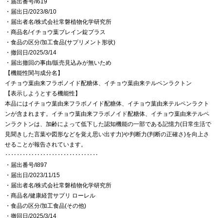
・届出番号/I619
・届出日/2023/8/10
・届出者名/株式会社常磐植物化学研究所
・商品名/イチョウ葉ブレイン錠プラス
・食品の区分/加工食品(サプリメント形状)
・撤回日/2025/3/14
・届出撤回の事由/販売見込みが無いため
【機能性関与成分名】
イチョウ葉由来フラボノイド配糖体、イチョウ葉由来テルペンラクトン
【表示しようとする機能性】
本品にはイチョウ葉由来フラボノイド配糖体、イチョウ葉由来テルペンラクト
ンが含まれます。イチョウ葉由来フラボノイド配糖体、イチョウ葉由来テルペ
ンラクトンは、加齢によって低下した認知機能の一部である記憶力(日常生活で
見聞きした言葉や図形などを覚え思い出す力)や判断力(判断の正確さ)を向上さ
せることが報告されています。
‥‥‥‥‥‥‥‥‥‥‥‥‥‥‥‥
・届出番号/I897
・届出日/2023/11/15
・届出者名/株式会社常磐植物化学研究所
・商品名/健康経営サプリ ローレル
・食品の区分/加工食品(その他)
・撤回日/2025/3/14