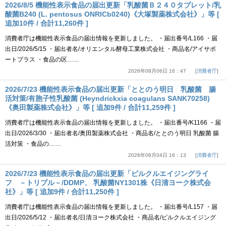
2026/8/5 機能性表示食品の届出更新「乳酸菌Ｂ２４０タブレット/乳
酸菌B240 (L. pentosus ONRICb0240)《大塚製薬株式会社》」等 [
追加10件 / 合計11,260件 ]
消費者庁は機能性表示食品の届出情報を更新しました。 ・届出番号/L166 ・届
出日/2026/5/15 ・届出者名/オリエンタル酵母工業株式会社 ・商品名/アイサポ
ートプラス ・食品の区……
2026年08月06日 16：47
消費者庁
2026/7/23 機能性表示食品の届出更新「ととのう明日 乳酸菌 腸
活対策/有胞子性乳酸菌 (Heyndrickxia coagulans SANK70258)
《奥田製薬株式会社》」等 [ 追加9件 / 合計11,259件 ]
消費者庁は機能性表示食品の届出情報を更新しました。 ・届出番号/K1166 ・届
出日/2026/3/30 ・届出者名/奥田製薬株式会社 ・商品名/ととのう明日 乳酸菌 腸
活対策 ・食品の……
2026年08月04日 16：13
消費者庁
2026/7/23 機能性表示食品の届出更新「ピルクルエイジングライ
フ －トリプル－/DDMP、 乳酸菌NY1301株《日清ヨーク株式会
社》」等 [ 追加9件 / 合計11,250件 ]
消費者庁は機能性表示食品の届出情報を更新しました。 ・届出番号/L157 ・届
出日/2026/5/12 ・届出者名/日清ヨーク株式会社 ・商品名/ピルクルエイジング