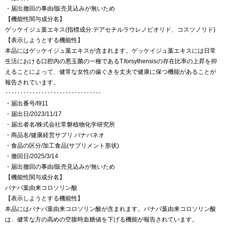
・届出撤回の事由/販売見込みが無いため
【機能性関与成分名】
ゲッケイジュ葉エキス(指標成分:デアセチルラウレノビオリド、コスツノリド)
【表示しようとする機能性】
本品にはゲッケイジュ葉エキスが含まれます。ゲッケイジュ葉エキスには日常
生活における口腔内の悪玉菌の一種であるT.forsythensisの存在比率の上昇を抑
えることによって、健常な女性の歯ぐきを丈夫で健康に保つ機能があることが
報告されています。
‥‥‥‥‥‥‥‥‥‥‥‥‥‥‥‥
・届出番号/I911
・届出日/2023/11/17
・届出者名/株式会社常磐植物化学研究所
・商品名/健康経営サプリ バナバネオ
・食品の区分/加工食品(サプリメント形状)
・撤回日/2025/3/14
・届出撤回の事由/販売見込みが無いため
【機能性関与成分名】
バナバ葉由来コロソリン酸
【表示しようとする機能性】
本品にはバナバ葉由来コロソリン酸が含まれます。バナバ葉由来コロソリン酸
は、健常な方の高めの空腹時血糖値を下げる機能が報告されています。