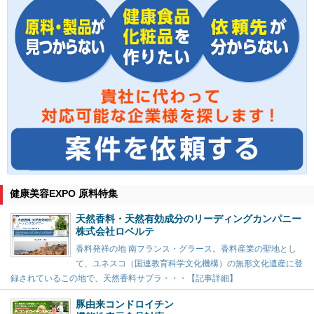
健康美容EXPO 原料特集
天然香料・天然有効成分のリーディングカンパニー
株式会社ロベルテ
香料発祥の地 南フランス・グラース。香料産業の聖地とし
て、ユネスコ（国連教育科学文化機構）の無形文化遺産に登
録されているこの地で、天然香料サプラ・・・【記事詳細】
豚由来コンドロイチン