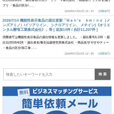
出日/2026/5/1 ・届出者名/エムジーファーマ株式会社 ・商品名/ナップル 肝脂サ
プリ ・食品の区分/……
2026年07月21日 15：37
消費者庁
2026/7/14 機能性表示食品の届出更新「Ｍｅｎ’ｓ Ａｍｉｎｏ（メ
ンズアミノ）/イソアリイン、 シクロアリイン、 メチイン)《オリエ
ンタル酵母工業株式会社》」等 [ 追加14件 / 合計11,207件 ]
消費者庁は機能性表示食品の届出情報を更新しました。 ・届出番号/L109 ・届
出日/2026/4/28 ・届出者名/養生仙薬研究所株式会社 ・商品名/すやすやティー
・食品の区分/加工食……
2026年07月15日 12：05
消費者庁