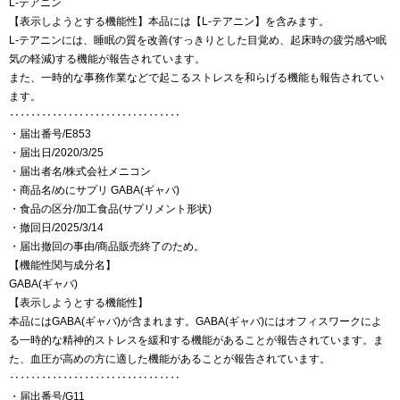
L-テアニン
【表示しようとする機能性】本品には【L-テアニン】を含みます。
L-テアニンには、睡眠の質を改善(すっきりとした目覚め、起床時の疲労感や眠
気の軽減)する機能が報告されています。
また、一時的な事務作業などで起こるストレスを和らげる機能も報告されてい
ます。
‥‥‥‥‥‥‥‥‥‥‥‥‥‥‥‥
・届出番号/E853
・届出日/2020/3/25
・届出者名/株式会社メニコン
・商品名/めにサプリ GABA(ギャバ)
・食品の区分/加工食品(サプリメント形状)
・撤回日/2025/3/14
・届出撤回の事由/商品販売終了のため。
【機能性関与成分名】
GABA(ギャバ)
【表示しようとする機能性】
本品にはGABA(ギャバ)が含まれます。GABA(ギャバ)にはオフィスワークによ
る一時的な精神的ストレスを緩和する機能があることが報告されています。ま
た、血圧が高めの方に適した機能があることが報告されています。
‥‥‥‥‥‥‥‥‥‥‥‥‥‥‥‥
・届出番号/G11