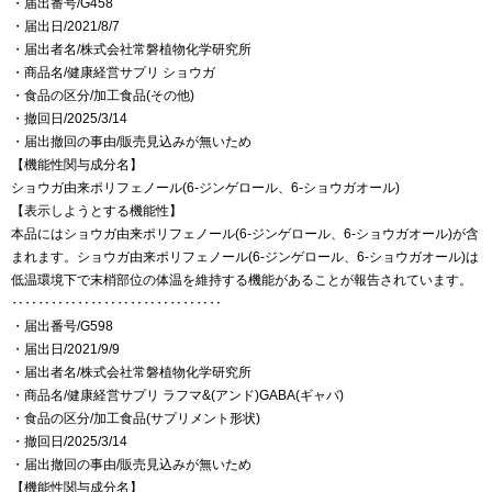
・届出番号/G458
・届出日/2021/8/7
・届出者名/株式会社常磐植物化学研究所
・商品名/健康経営サプリ ショウガ
・食品の区分/加工食品(その他)
・撤回日/2025/3/14
・届出撤回の事由/販売見込みが無いため
【機能性関与成分名】
ショウガ由来ポリフェノール(6-ジンゲロール、6-ショウガオール)
【表示しようとする機能性】
本品にはショウガ由来ポリフェノール(6-ジンゲロール、6-ショウガオール)が含
まれます。ショウガ由来ポリフェノール(6-ジンゲロール、6-ショウガオール)は
低温環境下で末梢部位の体温を維持する機能があることが報告されています。
‥‥‥‥‥‥‥‥‥‥‥‥‥‥‥‥
・届出番号/G598
・届出日/2021/9/9
・届出者名/株式会社常磐植物化学研究所
・商品名/健康経営サプリ ラフマ&(アンド)GABA(ギャバ)
・食品の区分/加工食品(サプリメント形状)
・撤回日/2025/3/14
・届出撤回の事由/販売見込みが無いため
【機能性関与成分名】