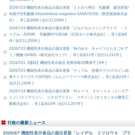
2026/7/23 機能性表示食品の届出更新「ととのう明日 乳酸菌 腸活対策/
有胞子性乳酸菌 (Heyndrickxia coagulans SANK70258)《奥田製薬株式会
社》」等 [ 追加9件 / 合計11,259件 ]
2026/7/23 機能性表示食品の届出更新「ピルクルエイジングライフ －ト
リプル－/DDMP、 乳酸菌NY1301株《日清ヨーク株式会社》」等 [ 追加9
件 / 合計11,250件 ]
2026/7/22 機能性表示食品の届出更新「命のみそ キャベツとたまご/γ-ア
ミノ酪酸 (GABA)《株式会社ヨミテ》」等 [ 追加11件 / 合計11,241件 ]
2026/7/21【撤回】機能性表示食品 更新情報/消費者庁 [ 8件 ]
2026/7/21 機能性表示食品の届出更新「ナップル 肝脂サプリ/グロビン由
来テトラペプチド(WTQR)《エムジーファーマ株式会社》」等 [ 追加23件 /
合計11,230件 ]
2026/7/14 機能性表示食品の届出更新「Ｍｅｎ’ｓ Ａｍｉｎｏ（メンズア
ミノ）/イソアリイン、 シクロアリイン、 メチイン)《オリエンタル酵母工
業株式会社》」等 [ 追加14件 / 合計11,207件 ]
行政の最新ニュース
2026/8/7 機能性表示食品の届出更新「レイデル ミツロウＡ プラ