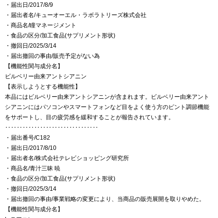
・届出日/2017/8/9
・届出者名/キューオーエル・ラボラトリーズ株式会社
・商品名/瞳マネージメント
・食品の区分/加工食品(サプリメント形状)
・撤回日/2025/3/14
・届出撤回の事由/販売予定がない為
【機能性関与成分名】
ビルベリー由来アントシアニン
【表示しようとする機能性】
本品にはビルベリー由来アントシアニンが含まれます。ビルベリー由来アント
シアニンにはパソコンやスマートフォンなど目をよく使う方のピント調節機能
をサポートし、目の疲労感を緩和することが報告されています。
‥‥‥‥‥‥‥‥‥‥‥‥‥‥‥‥
・届出番号/C182
・届出日/2017/8/10
・届出者名/株式会社テレビショッピング研究所
・商品名/青汁三昧 暁
・食品の区分/加工食品(サプリメント形状)
・撤回日/2025/3/14
・届出撤回の事由/事業戦略の変更により、当商品の販売展開を取りやめた。
【機能性関与成分名】