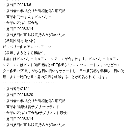
・届出日/2021/4/6
・届出者名/株式会社常磐植物化学研究所
・商品名/そのまんまビルベリー
・食品の区分/生鮮食品
・撤回日/2025/3/14
・届出撤回の事由/販売見込みが無いため
【機能性関与成分名】
ビルベリー由来アントシアニン
【表示しようとする機能性】
本品にはビルベリー由来アントシアニンが含まれます。ビルベリー由来アント
シアニンにはピント調節機能とVDT作業(パソコンやスマートフォンなどのモニ
ター作業)で不足しがちな目の潤いをサポートし、目の疲労感を緩和し、目の使
用による一時的な首・肩の負担を軽減することが報告されています。
‥‥‥‥‥‥‥‥‥‥‥‥‥‥‥‥
・届出番号/G184
・届出日/2021/5/29
・届出者名/株式会社常磐植物化学研究所
・商品名/健康経営サプリ 米セラミド
・食品の区分/加工食品(サプリメント形状)
・撤回日/2025/3/14
・届出撤回の事由/販売見込みが無いため