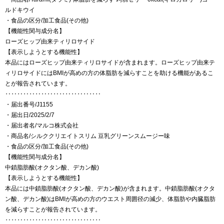
ルドキウイ
・食品の区分/加工食品(その他)
【機能性関与成分名】
ローズヒップ由来ティリロサイド
【表示しようとする機能性】
本品にはローズヒップ由来ティリロサイドが含まれます。ローズヒップ由来テ
ィリロサイドにはBMIが高めの方の体脂肪を減らすことを助ける機能があるこ
とが報告されています。
‥‥‥‥‥‥‥‥‥‥‥‥‥‥‥‥
・届出番号/J1155
・届出日/2025/2/7
・届出者名/マルコ株式会社
・商品名/シルククリエイトスリム 豆乳グリーンスムージー味
・食品の区分/加工食品(その他)
【機能性関与成分名】
中鎖脂肪酸(オクタン酸、デカン酸)
【表示しようとする機能性】
本品には中鎖脂肪酸(オクタン酸、デカン酸)が含まれます。中鎖脂肪酸(オクタ
ン酸、デカン酸)はBMIが高めの方のウエスト周囲径の減少、体脂肪や内臓脂肪
を減らすことが報告されています。
‥‥‥‥‥‥‥‥‥‥‥‥‥‥‥‥