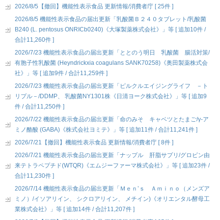
2026/8/5【撤回】機能性表示食品 更新情報/消費者庁 [ 25件 ]
2026/8/5 機能性表示食品の届出更新「乳酸菌Ｂ２４０タブレット/乳酸菌
B240 (L. pentosus ONRICb0240)《大塚製薬株式会社》」等 [ 追加10件 /
合計11,260件 ]
2026/7/23 機能性表示食品の届出更新「ととのう明日 乳酸菌 腸活対策/
有胞子性乳酸菌 (Heyndrickxia coagulans SANK70258)《奥田製薬株式会
社》」等 [ 追加9件 / 合計11,259件 ]
2026/7/23 機能性表示食品の届出更新「ピルクルエイジングライフ －ト
リプル－/DDMP、 乳酸菌NY1301株《日清ヨーク株式会社》」等 [ 追加9
件 / 合計11,250件 ]
2026/7/22 機能性表示食品の届出更新「命のみそ キャベツとたまご/γ-ア
ミノ酪酸 (GABA)《株式会社ヨミテ》」等 [ 追加11件 / 合計11,241件 ]
2026/7/21【撤回】機能性表示食品 更新情報/消費者庁 [ 8件 ]
2026/7/21 機能性表示食品の届出更新「ナップル 肝脂サプリ/グロビン由
来テトラペプチド(WTQR)《エムジーファーマ株式会社》」等 [ 追加23件 /
合計11,230件 ]
2026/7/14 機能性表示食品の届出更新「Ｍｅｎ’ｓ Ａｍｉｎｏ（メンズア
ミノ）/イソアリイン、 シクロアリイン、 メチイン)《オリエンタル酵母工
業株式会社》」等 [ 追加14件 / 合計11,207件 ]