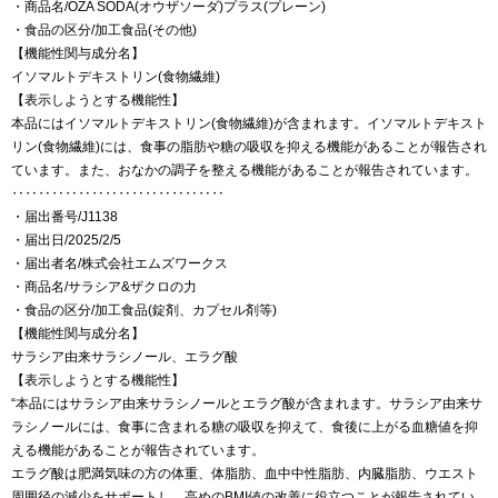
・商品名/OZA SODA(オウザソーダ)プラス(プレーン)
・食品の区分/加工食品(その他)
【機能性関与成分名】
イソマルトデキストリン(食物繊維)
【表示しようとする機能性】
本品にはイソマルトデキストリン(食物繊維)が含まれます。イソマルトデキスト
リン(食物繊維)には、食事の脂肪や糖の吸収を抑える機能があることが報告され
ています。また、おなかの調子を整える機能があることが報告されています。
‥‥‥‥‥‥‥‥‥‥‥‥‥‥‥‥
・届出番号/J1138
・届出日/2025/2/5
・届出者名/株式会社エムズワークス
・商品名/サラシア&ザクロの力
・食品の区分/加工食品(錠剤、カプセル剤等)
【機能性関与成分名】
サラシア由来サラシノール、エラグ酸
【表示しようとする機能性】
“本品にはサラシア由来サラシノールとエラグ酸が含まれます。サラシア由来サ
ラシノールには、食事に含まれる糖の吸収を抑えて、食後に上がる血糖値を抑
える機能があることが報告されています。
エラグ酸は肥満気味の方の体重、体脂肪、血中中性脂肪、内臓脂肪、ウエスト
周囲径の減少をサポートし、高めのBMI値の改善に役立つことが報告されてい