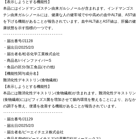
【表示しようとする機能性】
本品にはインドマンゴスチン由来ガルシノールが含まれます。インドマンゴス
チン由来ガルシノールには、健康な人の健常域でやや高めの血中ALT値、AST値
を下げる機能があることが報告されています。血中ALT値とAST値は、肝臓の健
康状態を示す指標の一つです。
‥‥‥‥‥‥‥‥‥‥‥‥‥‥‥‥
・届出番号/J1128
・届出日/2025/2/3
・届出者名/松谷化学工業株式会社
・商品名/パインファイバーS
・食品の区分/加工食品(その他)
【機能性関与成分名】
難消化性デキストリン(食物繊維)
【表示しようとする機能性】
本品には難消化性デキストリン(食物繊維)が含まれます。難消化性デキストリン
(食物繊維)にはビフィズス菌を増加させて腸内環境を整えることにより、おなか
の調子を整え、便通を改善する機能があることが報告されています。
‥‥‥‥‥‥‥‥‥‥‥‥‥‥‥‥
・届出番号/J1129
・届出日/2025/2/3
・届出者名/ビーエイチエヌ株式会社
・商品名/BHN(ビーエイチエヌ)の黒酢DX(ディーエックス)