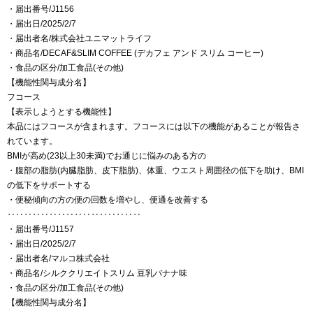
・届出番号/J1156
・届出日/2025/2/7
・届出者名/株式会社ユニマットライフ
・商品名/DECAF&SLIM COFFEE (デカフェ アンド スリム コーヒー)
・食品の区分/加工食品(その他)
【機能性関与成分名】
フコース
【表示しようとする機能性】
本品にはフコースが含まれます。フコースには以下の機能があることが報告さ
れています。
BMIが高め(23以上30未満)でお通じに悩みのある方の
・腹部の脂肪(内臓脂肪、皮下脂肪)、体重、ウエスト周囲径の低下を助け、BMI
の低下をサポートする
・便秘傾向の方の便の回数を増やし、便通を改善する
‥‥‥‥‥‥‥‥‥‥‥‥‥‥‥‥
・届出番号/J1157
・届出日/2025/2/7
・届出者名/マルコ株式会社
・商品名/シルククリエイトスリム 豆乳バナナ味
・食品の区分/加工食品(その他)
【機能性関与成分名】