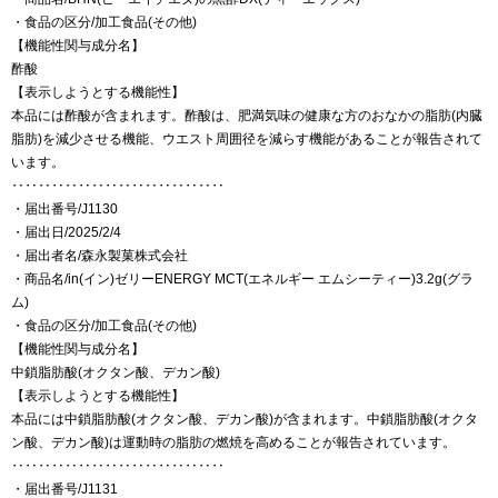
・食品の区分/加工食品(その他)
【機能性関与成分名】
酢酸
【表示しようとする機能性】
本品には酢酸が含まれます。酢酸は、肥満気味の健康な方のおなかの脂肪(内臓
脂肪)を減少させる機能、ウエスト周囲径を減らす機能があることが報告されて
います。
‥‥‥‥‥‥‥‥‥‥‥‥‥‥‥‥
・届出番号/J1130
・届出日/2025/2/4
・届出者名/森永製菓株式会社
・商品名/in(イン)ゼリーENERGY MCT(エネルギー エムシーティー)3.2g(グラ
ム)
・食品の区分/加工食品(その他)
【機能性関与成分名】
中鎖脂肪酸(オクタン酸、デカン酸)
【表示しようとする機能性】
本品には中鎖脂肪酸(オクタン酸、デカン酸)が含まれます。中鎖脂肪酸(オクタ
ン酸、デカン酸)は運動時の脂肪の燃焼を高めることが報告されています。
‥‥‥‥‥‥‥‥‥‥‥‥‥‥‥‥
・届出番号/J1131