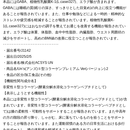
本品にはGABA、植物性乳酸菌K-1(L.casei327)、エラグ酸が含まれます。
GABAには睡眠の質(眠りの深さ、すっきりとした目覚め)の向上に役立つ機能が
あることが報告されています。また、仕事や勉強などによる一時的・精神的な
ストレスや疲労感を軽減することが報告されています。植物性乳酸菌K-
1(L.casei327)にはおなかの調子を整えてお通じを改善する機能が報告されてい
ます。エラグ酸は体重、体脂肪、血中中性脂肪、内臓脂肪、ウエスト周囲径の
減少をサポートし、高めのBMI値の改善に役立つことが報告されています。
‥‥‥‥‥‥‥‥‥‥‥‥‥‥‥‥
・届出番号/J1142
・届出日/2025/2/5
・届出者名/株式会社ACSYS UN
・商品名/Un’s(アンズ)Ⅱ型コラーゲンプレミアム Ver(バージョン).2
・食品の区分/加工食品(その他)
【機能性関与成分名】
非変性Ⅱ型コラーゲン(酵素分解水溶化コラーゲンペプチドとして)
【表示しようとする機能性】
本品には非変性Ⅱ型コラーゲン(酵素分解水溶化コラーゲンペプチドとして)が含
まれています。非変性Ⅱ型コラーゲン(酵素分解水溶化コラーゲンペプチドとし
て)は膝の柔軟性・可動性をサポートすることが報告されています。また中高年
の方の階段の昇り降り、しゃがむ、床に落ちているものを拾うことをサポート
することが報告されています。また運動習慣のある方の日常生活における歩行
をサポートし、膝の違和感を軽減することが報告されています。