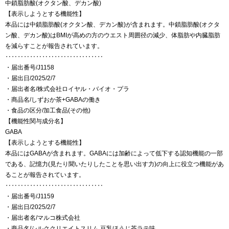
中鎖脂肪酸(オクタン酸、デカン酸)
【表示しようとする機能性】
本品には中鎖脂肪酸(オクタン酸、デカン酸)が含まれます。中鎖脂肪酸(オクタ
ン酸、デカン酸)はBMIが高めの方のウエスト周囲径の減少、体脂肪や内臓脂肪
を減らすことが報告されています。
‥‥‥‥‥‥‥‥‥‥‥‥‥‥‥‥
・届出番号/J1158
・届出日/2025/2/7
・届出者名/株式会社ロイヤル・バイオ・プラ
・商品名/しずおか茶+GABAの働き
・食品の区分/加工食品(その他)
【機能性関与成分名】
GABA
【表示しようとする機能性】
本品にはGABAが含まれます。GABAには加齢によって低下する認知機能の一部
である、記憶力(見たり聞いたりしたことを思い出す力)の向上に役立つ機能があ
ることが報告されています。
‥‥‥‥‥‥‥‥‥‥‥‥‥‥‥‥
・届出番号/J1159
・届出日/2025/2/7
・届出者名/マルコ株式会社
・商品名/シルククリエイトスリム 豆乳ほうじ茶ラテ味