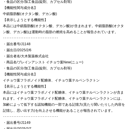
・食品の区分/加工食品(錠剤、カプセル剤等)
【機能性関与成分名】
中鎖脂肪酸(オクタン酸、デカン酸)
【表示しようとする機能性】
本品には中鎖脂肪酸(オクタン酸、デカン酸)が含まれます。中鎖脂肪酸(オクタ
ン酸、デカン酸)は運動時の脂肪の燃焼を高めることが報告されています。
‥‥‥‥‥‥‥‥‥‥‥‥‥‥‥‥
・届出番号/J1148
・届出日/2025/2/6
・届出者名/大木製薬株式会社
・商品名/ブレインアシスト イチョウ葉New(ニュー)
・食品の区分/加工食品(錠剤、カプセル剤等)
【機能性関与成分名】
イチョウ葉フラボノイド配糖体、イチョウ葉テルペンラクトン
【表示しようとする機能性】
本品にはイチョウ葉フラボノイド配糖体、イチョウ葉テルペンラクトンが含ま
れます。イチョウ葉フラボノイド配糖体、イチョウ葉テルペンラクトンには、
加齢によって低下する認知機能の一部である記憶力(見たり聞いたりした内容を
記憶し、思い出す力)を向上させる機能があることが報告されています。
‥‥‥‥‥‥‥‥‥‥‥‥‥‥‥‥
・届出番号/J1149
・届出日/2025/2/7