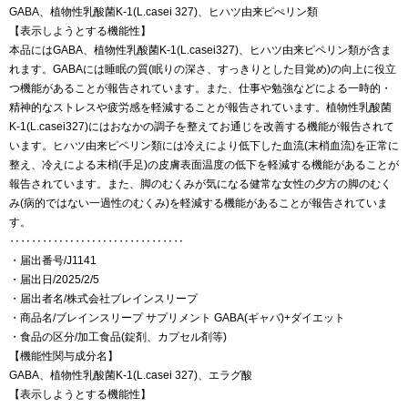
GABA、植物性乳酸菌K-1(L.casei 327)、ヒハツ由来ピぺリン類
【表示しようとする機能性】
本品にはGABA、植物性乳酸菌K-1(L.casei327)、ヒハツ由来ピペリン類が含ま
れます。GABAには睡眠の質(眠りの深さ、すっきりとした目覚め)の向上に役立
つ機能があることが報告されています。また、仕事や勉強などによる一時的・
精神的なストレスや疲労感を軽減することが報告されています。植物性乳酸菌
K-1(L.casei327)にはおなかの調子を整えてお通じを改善する機能が報告されて
います。ヒハツ由来ピペリン類には冷えにより低下した血流(末梢血流)を正常に
整え、冷えによる末梢(手足)の皮膚表面温度の低下を軽減する機能があることが
報告されています。また、脚のむくみが気になる健常な女性の夕方の脚のむく
み(病的ではない一過性のむくみ)を軽減する機能があることが報告されていま
す。
‥‥‥‥‥‥‥‥‥‥‥‥‥‥‥‥
・届出番号/J1141
・届出日/2025/2/5
・届出者名/株式会社ブレインスリープ
・商品名/ブレインスリープ サプリメント GABA(ギャバ)+ダイエット
・食品の区分/加工食品(錠剤、カプセル剤等)
【機能性関与成分名】
GABA、植物性乳酸菌K-1(L.casei 327)、エラグ酸
【表示しようとする機能性】