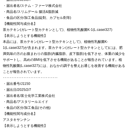
・届出者名/ステム・ファーマ株式会社
・商品名/スリムデール 腸活&脂肪減
・食品の区分/加工食品(錠剤、カプセル剤等)
【機能性関与成分名】
茶カテキン(ガレート型カテキンとして)、植物性乳酸菌K-1(L.casei327)
【表示しようとする機能性】
本品には、茶カテキン(ガレート型カテキンとして)、植物性乳酸菌K-
1(L.casei327)が含まれます。茶カテキン(ガレート型カテキンとして)には、肥
満気味の方のお腹まわりの脂肪(内臓脂肪、皮下脂肪)を低下させ、体重の減少を
サポートし、高めのBMIを低下させる機能があることが報告されています。植
物性乳酸菌(L.casei327)には、おなかの調子を整えお通じを改善する機能がある
ことが報告されています。
‥‥‥‥‥‥‥‥‥‥‥‥‥‥‥‥
・届出番号/J1150
・届出日/2025/2/7
・届出者名/富士化学工業株式会社
・商品名/アスタリールエイド
・食品の区分/加工食品(その他)
【機能性関与成分名】
アスタキサンチン
【表示しようとする機能性】