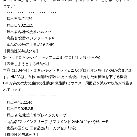
ます。”
‥‥‥‥‥‥‥‥‥‥‥‥‥‥‥‥
・届出番号/J1139
・届出日/2025/2/5
・届出者名/株式会社ハルメク
・商品名/発酵ベジファーストa
・食品の区分/加工食品(その他)
【機能性関与成分名】
3-(4-ヒドロキシ-3-メトキシフェニル)プロピオン酸 (HMPA)
【表示しようとする機能性】
本品には3-(4-ヒドロキシ-3-メトキシフェニル)プロピオン酸(HMPA)が含まれま
す。HMPAは、食後血糖値が高めの方の食後に上昇した血糖値を下げる機能、
BMIが高めの方の腹部の脂肪(内臓脂肪)とウエスト周囲径を減らす機能が報告さ
れています。
‥‥‥‥‥‥‥‥‥‥‥‥‥‥‥‥
・届出番号/J1140
・届出日/2025/2/5
・届出者名/株式会社ブレインスリープ
・商品名/ブレインスリープ サプリメント GABA(ギャバ)+サーモ
・食品の区分/加工食品(錠剤、カプセル剤等)
【機能性関与成分名】