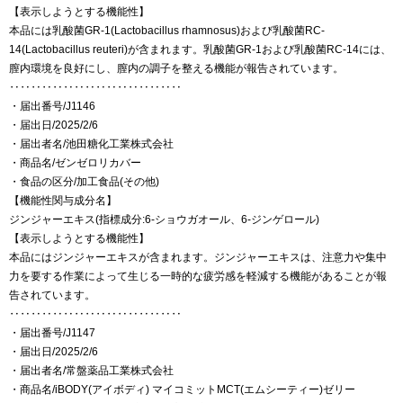
【表示しようとする機能性】
本品には乳酸菌GR-1(Lactobacillus rhamnosus)および乳酸菌RC-
14(Lactobacillus reuteri)が含まれます。乳酸菌GR-1および乳酸菌RC-14には、
膣内環境を良好にし、膣内の調子を整える機能が報告されています。
‥‥‥‥‥‥‥‥‥‥‥‥‥‥‥‥
・届出番号/J1146
・届出日/2025/2/6
・届出者名/池田糖化工業株式会社
・商品名/ゼンゼロリカバー
・食品の区分/加工食品(その他)
【機能性関与成分名】
ジンジャーエキス(指標成分:6-ショウガオール、6-ジンゲロール)
【表示しようとする機能性】
本品にはジンジャーエキスが含まれます。ジンジャーエキスは、注意力や集中
力を要する作業によって生じる一時的な疲労感を軽減する機能があることが報
告されています。
‥‥‥‥‥‥‥‥‥‥‥‥‥‥‥‥
・届出番号/J1147
・届出日/2025/2/6
・届出者名/常盤薬品工業株式会社
・商品名/iBODY(アイボディ) マイコミットMCT(エムシーティー)ゼリー