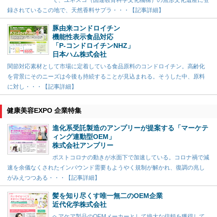
録されているこの地で、天然香料サプラ・・・【記事詳細】
豚由来コンドロイチン
機能性表示食品対応
「P-コンドロイチンNHZ」
日本ハム株式会社
関節対応素材として市場に定着している食品原料のコンドロイチン。高齢化
を背景にそのニーズは今後も持続することが見込まれる。そうした中、原料
に対し・・・【記事詳細】
健康美容EXPO 企業特集
進化系受託製造のアンプリーが提案する「マーケテ
ィング連動型OEM」
株式会社アンプリー
ポストコロナの動きが水面下で加速している。コロナ禍で減
速を余儀なくされたインバウンド需要もようやく規制が解かれ、復調の兆し
がみえつつある・・・【記事詳細】
髪を知り尽くす唯一無二のOEM企業
近代化学株式会社
ヘアケア製品のOEMメーカーとして絶大な信頼を獲得して