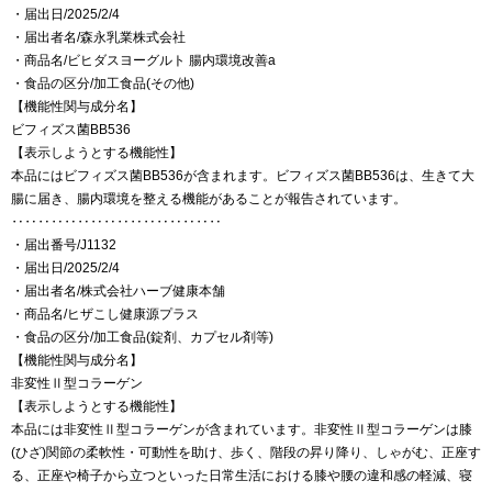
・届出日/2025/2/4
・届出者名/森永乳業株式会社
・商品名/ビヒダスヨーグルト 腸内環境改善a
・食品の区分/加工食品(その他)
【機能性関与成分名】
ビフィズス菌BB536
【表示しようとする機能性】
本品にはビフィズス菌BB536が含まれます。ビフィズス菌BB536は、生きて大
腸に届き、腸内環境を整える機能があることが報告されています。
‥‥‥‥‥‥‥‥‥‥‥‥‥‥‥‥
・届出番号/J1132
・届出日/2025/2/4
・届出者名/株式会社ハーブ健康本舗
・商品名/ヒザこし健康源プラス
・食品の区分/加工食品(錠剤、カプセル剤等)
【機能性関与成分名】
非変性Ⅱ型コラーゲン
【表示しようとする機能性】
本品には非変性Ⅱ型コラーゲンが含まれています。非変性Ⅱ型コラーゲンは膝
(ひざ)関節の柔軟性・可動性を助け、歩く、階段の昇り降り、しゃがむ、正座す
る、正座や椅子から立つといった日常生活における膝や腰の違和感の軽減、寝