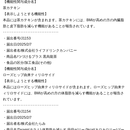
【機能性関与成分名】
茶カテキン
【表示しようとする機能性】
本品には茶カテキンが含まれます。茶カテキンには、BMIが高めの方の内臓脂
肪と皮下脂肪を減らす機能があることが報告されています。
‥‥‥‥‥‥‥‥‥‥‥‥‥‥‥‥
・届出番号/J1153
・届出日/2025/2/7
・届出者名/株式会社ライフドリンクカンパニー
・商品名/つづけるプラス 黒烏龍茶
・食品の区分/加工食品(その他)
【機能性関与成分名】
ローズヒップ由来ティリロサイド
【表示しようとする機能性】
本品にはローズヒップ由来ティリロサイドが含まれます。ローズヒップ由来テ
ィリロサイドには、BMIが高めの方の体脂肪を減らす機能があることが報告さ
れています。
‥‥‥‥‥‥‥‥‥‥‥‥‥‥‥‥
・届出番号/J1154
・届出日/2025/2/7
・届出者名/株式会社たらみ
・商品名/Tarami(タラミ) 体脂肪を減らす 蒟蒻ゼリー 0kcal(キロカロリー)ゴー