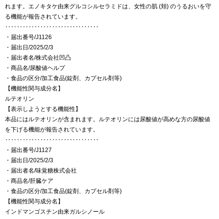
れます。エノキタケ由来グルコシルセラミドは、女性の肌 (頬) のうるおいを守
る機能が報告されています。
‥‥‥‥‥‥‥‥‥‥‥‥‥‥‥‥
・届出番号/J1126
・届出日/2025/2/3
・届出者名/株式会社凹凸
・商品名/尿酸値ヘルプ
・食品の区分/加工食品(錠剤、カプセル剤等)
【機能性関与成分名】
ルテオリン
【表示しようとする機能性】
本品にはルテオリンが含まれます。ルテオリンには尿酸値が高めな方の尿酸値
を下げる機能が報告されています。
‥‥‥‥‥‥‥‥‥‥‥‥‥‥‥‥
・届出番号/J1127
・届出日/2025/2/3
・届出者名/味覚糖株式会社
・商品名/肝臓ケア
・食品の区分/加工食品(錠剤、カプセル剤等)
【機能性関与成分名】
インドマンゴスチン由来ガルシノール