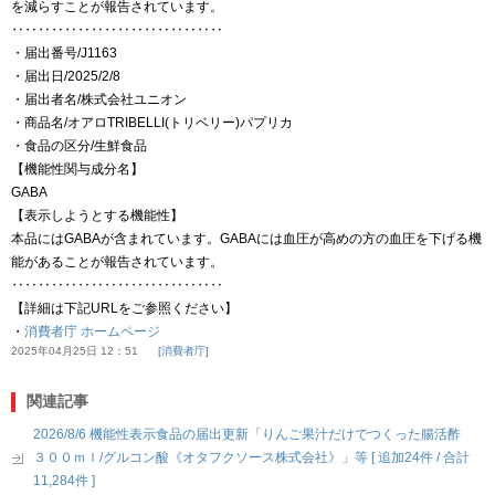
を減らすことが報告されています。
‥‥‥‥‥‥‥‥‥‥‥‥‥‥‥‥
・届出番号/J1163
・届出日/2025/2/8
・届出者名/株式会社ユニオン
・商品名/オアロTRIBELLI(トリベリー)パプリカ
・食品の区分/生鮮食品
【機能性関与成分名】
GABA
【表示しようとする機能性】
本品にはGABAが含まれています。GABAには血圧が高めの方の血圧を下げる機
能があることが報告されています。
‥‥‥‥‥‥‥‥‥‥‥‥‥‥‥‥
【詳細は下記URLをご参照ください】
・
消費者庁 ホームページ
2025年04月25日 12：51
消費者庁
関連記事
2026/8/6 機能性表示食品の届出更新「りんご果汁だけでつくった腸活酢
３００ｍｌ/グルコン酸《オタフクソース株式会社》」等 [ 追加24件 / 合計
11,284件 ]