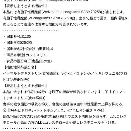
【表示しようとする機能性】
本品には有胞子性乳酸菌(Weizmannia coagulans SANK70258)が含まれます。
有胞子性乳酸菌(W. coagulans SANK70258)は、生きて腸まで届き、腸内環境を
整えることで便通を改善する機能が報告されています。
‥‥‥‥‥‥‥‥‥‥‥‥‥‥‥‥
・届出番号/J1135
・届出日/2025/2/5
・届出者名/株式会社山田養蜂場
・商品名/糖脂 カットスリム
・食品の区分/加工食品(その他)
【機能性関与成分名】
イソマルトデキストリン(食物繊維)、3-(4-ヒドロキシ-3-メトキシフェニル)プロ
ピオン酸(HMPA)
【表示しようとする機能性】
本品に含まれる①②の成分には以下の機能が報告されています。①【イソマル
トデキストリン(食物繊維)】
食事の糖や脂肪の吸収を抑え、食後の血糖値や血中中性脂肪の上昇を抑える。
②【3-(4-ヒドロキシ-3-メトキシフェニル)プロピオン酸(HMPA)】
BMIが高めの方の腹部の脂肪(内臓脂肪)とウエスト周囲径を減らす、LDLコレス
テロールが高めの方のLDLコレステロールや総コレステロールを下げる。
‥‥‥‥‥‥‥‥‥‥‥‥‥‥‥‥