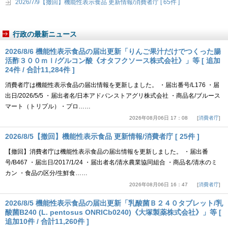
2026/7/9【撤回】機能性表示食品 更新情報/消費者庁 [ 65件 ]
行政の最新ニュース
2026/8/6 機能性表示食品の届出更新「りんご果汁だけでつくった腸
活酢３００ｍｌ/グルコン酸《オタフクソース株式会社》」等 [ 追加
24件 / 合計11,284件 ]
消費者庁は機能性表示食品の届出情報を更新しました。 ・届出番号/L176 ・届
出日/2026/5/5 ・届出者名/日本アドバンストアグリ株式会社 ・商品名/ブルース
マート（トリプル）・プロ……
2026年08月06日 17：08
消費者庁
2026/8/5【撤回】機能性表示食品 更新情報/消費者庁 [ 25件 ]
【撤回】消費者庁は機能性表示食品の届出情報を更新しました。 ・届出番
号/B467 ・届出日/2017/1/24 ・届出者名/清水農業協同組合 ・商品名/清水のミ
カン ・食品の区分/生鮮食……
2026年08月06日 16：47
消費者庁
2026/8/5 機能性表示食品の届出更新「乳酸菌Ｂ２４０タブレット/乳
酸菌B240 (L. pentosus ONRICb0240)《大塚製薬株式会社》」等 [
追加10件 / 合計11,260件 ]