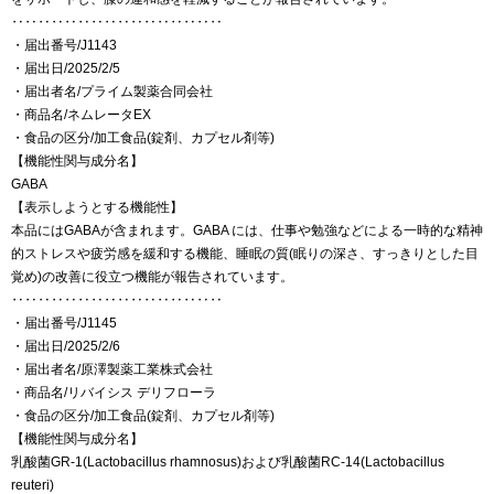
‥‥‥‥‥‥‥‥‥‥‥‥‥‥‥‥
・届出番号/J1143
・届出日/2025/2/5
・届出者名/プライム製薬合同会社
・商品名/ネムレータEX
・食品の区分/加工食品(錠剤、カプセル剤等)
【機能性関与成分名】
GABA
【表示しようとする機能性】
本品にはGABAが含まれます。GABA には、仕事や勉強などによる一時的な精神
的ストレスや疲労感を緩和する機能、睡眠の質(眠りの深さ、すっきりとした目
覚め)の改善に役立つ機能が報告されています。
‥‥‥‥‥‥‥‥‥‥‥‥‥‥‥‥
・届出番号/J1145
・届出日/2025/2/6
・届出者名/原澤製薬工業株式会社
・商品名/リバイシス デリフローラ
・食品の区分/加工食品(錠剤、カプセル剤等)
【機能性関与成分名】
乳酸菌GR-1(Lactobacillus rhamnosus)および乳酸菌RC-14(Lactobacillus
reuteri)