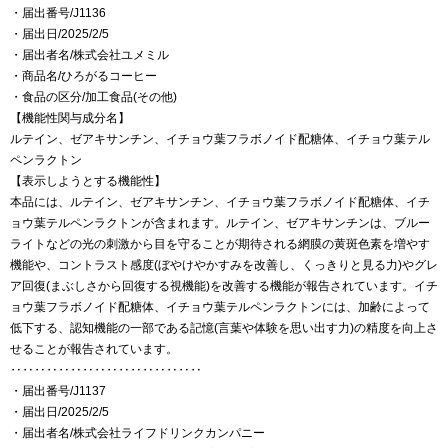
・届出番号/J1136
・届出日/2025/2/5
・届出者名/株式会社ユメミル
・商品名/ひろがるコーヒー
・食品の区分/加工食品(その他)
【機能性関与成分名】
ルテイン、ゼアキサンチン、イチョウ葉フラボノイド配糖体、イチョウ葉テル
ペンラクトン
【表示しようとする機能性】
本品には、ルテイン、ゼアキサンチン、イチョウ葉フラボノイド配糖体、イチ
ョウ葉テルペンラクトンが含まれます。ルテイン、ゼアキサンチンは、ブルー
ライトなどの光の刺激から目を守ることが期待される網膜の黄斑色素を増やす
機能や、コントラスト感度(ぼやけやかすみを改善し、くっきりと見る力)やグレ
ア回復(まぶしさから回復する視機能)を改善する機能が報告されています。イチ
ョウ葉フラボノイド配糖体、イチョウ葉テルペンラクトンには、加齢によって
低下する、認知機能の一部である記憶(言葉や体験を思い出す力)の精度を向上さ
せることが報告されています。
‥‥‥‥‥‥‥‥‥‥‥‥‥‥‥‥
・届出番号/J1137
・届出日/2025/2/5
・届出者名/株式会社ライフドリンクカンパニー