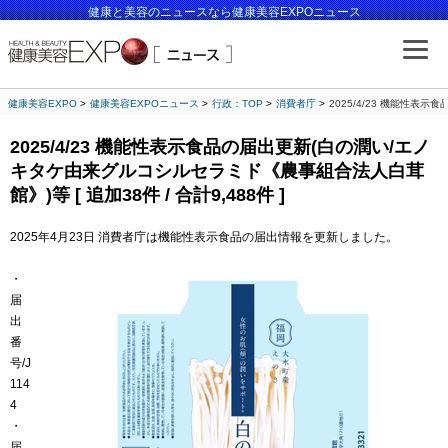
健康と美容のニュースなら健康美容EXPOニュース
健康美容EXPO
健康美容EXPOニュース
行政：TOP
消費者庁
2025/4/23 機能性表
2025/4/23 機能性表示食品の届出更新(白の潤い/エノ
キタケ由来グルコシルセラミド《農事組合法人白茸
館》)等 [ 追加38件 / 合計9,488件 ]
2025年4月23日 消費者庁は機能性表示食品の届出情報を更新しました。
・
届
出
番
号/J
114
4
・
届