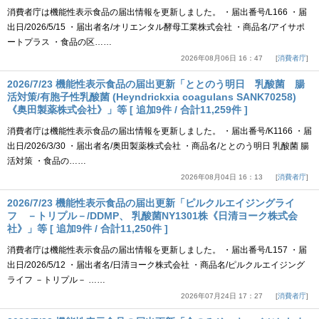
消費者庁は機能性表示食品の届出情報を更新しました。 ・届出番号/L166 ・届
出日/2026/5/15 ・届出者名/オリエンタル酵母工業株式会社 ・商品名/アイサポ
ートプラス ・食品の区……
2026年08月06日 16：47
消費者庁
2026/7/23 機能性表示食品の届出更新「ととのう明日 乳酸菌 腸
活対策/有胞子性乳酸菌 (Heyndrickxia coagulans SANK70258)
《奥田製薬株式会社》」等 [ 追加9件 / 合計11,259件 ]
消費者庁は機能性表示食品の届出情報を更新しました。 ・届出番号/K1166 ・届
出日/2026/3/30 ・届出者名/奥田製薬株式会社 ・商品名/ととのう明日 乳酸菌 腸
活対策 ・食品の……
2026年08月04日 16：13
消費者庁
2026/7/23 機能性表示食品の届出更新「ピルクルエイジングライ
フ －トリプル－/DDMP、 乳酸菌NY1301株《日清ヨーク株式会
社》」等 [ 追加9件 / 合計11,250件 ]
消費者庁は機能性表示食品の届出情報を更新しました。 ・届出番号/L157 ・届
出日/2026/5/12 ・届出者名/日清ヨーク株式会社 ・商品名/ピルクルエイジング
ライフ －トリプル－ ……
2026年07月24日 17：27
消費者庁