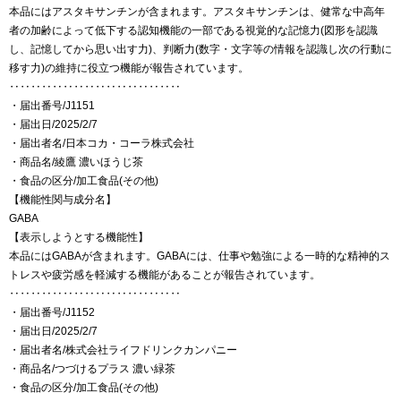
本品にはアスタキサンチンが含まれます。アスタキサンチンは、健常な中高年
者の加齢によって低下する認知機能の一部である視覚的な記憶力(図形を認識
し、記憶してから思い出す力)、判断力(数字・文字等の情報を認識し次の行動に
移す力)の維持に役立つ機能が報告されています。
‥‥‥‥‥‥‥‥‥‥‥‥‥‥‥‥
・届出番号/J1151
・届出日/2025/2/7
・届出者名/日本コカ・コーラ株式会社
・商品名/綾鷹 濃いほうじ茶
・食品の区分/加工食品(その他)
【機能性関与成分名】
GABA
【表示しようとする機能性】
本品にはGABAが含まれます。GABAには、仕事や勉強による一時的な精神的ス
トレスや疲労感を軽減する機能があることが報告されています。
‥‥‥‥‥‥‥‥‥‥‥‥‥‥‥‥
・届出番号/J1152
・届出日/2025/2/7
・届出者名/株式会社ライフドリンクカンパニー
・商品名/つづけるプラス 濃い緑茶
・食品の区分/加工食品(その他)