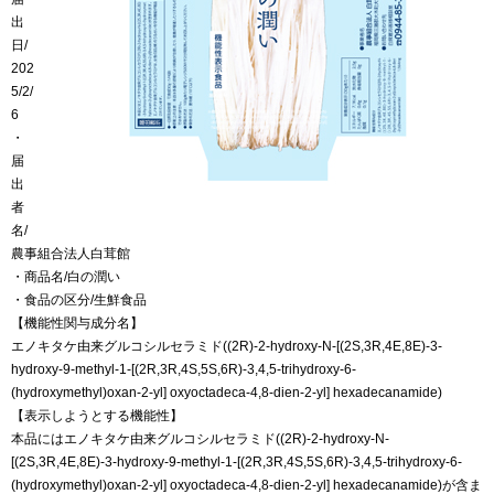
出
日/
202
5/2/
6
・
届
出
者
名/
農事組合法人白茸館
・商品名/白の潤い
・食品の区分/生鮮食品
【機能性関与成分名】
エノキタケ由来グルコシルセラミド((2R)-2-hydroxy-N-[(2S,3R,4E,8E)-3-
hydroxy-9-methyl-1-[(2R,3R,4S,5S,6R)-3,4,5-trihydroxy-6-
(hydroxymethyl)oxan-2-yl] oxyoctadeca-4,8-dien-2-yl] hexadecanamide)
【表示しようとする機能性】
本品にはエノキタケ由来グルコシルセラミド((2R)-2-hydroxy-N-
[(2S,3R,4E,8E)-3-hydroxy-9-methyl-1-[(2R,3R,4S,5S,6R)-3,4,5-trihydroxy-6-
(hydroxymethyl)oxan-2-yl] oxyoctadeca-4,8-dien-2-yl] hexadecanamide)が含ま