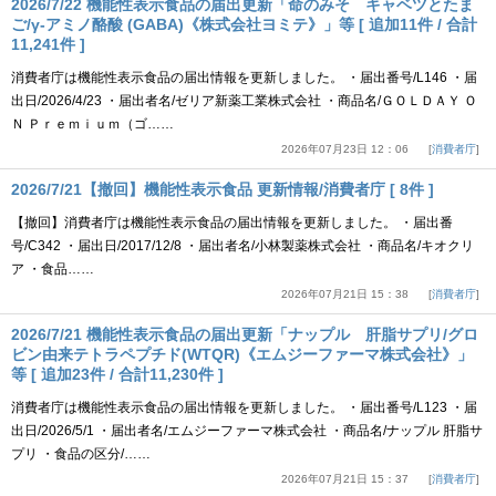
2026/7/22 機能性表示食品の届出更新「命のみそ キャベツとたま
ご/γ-アミノ酪酸 (GABA)《株式会社ヨミテ》」等 [ 追加11件 / 合計
11,241件 ]
消費者庁は機能性表示食品の届出情報を更新しました。 ・届出番号/L146 ・届
出日/2026/4/23 ・届出者名/ゼリア新薬工業株式会社 ・商品名/ＧＯＬＤＡＹ Ｏ
Ｎ Ｐｒｅｍｉｕｍ（ゴ……
2026年07月23日 12：06
消費者庁
2026/7/21【撤回】機能性表示食品 更新情報/消費者庁 [ 8件 ]
【撤回】消費者庁は機能性表示食品の届出情報を更新しました。 ・届出番
号/C342 ・届出日/2017/12/8 ・届出者名/小林製薬株式会社 ・商品名/キオクリ
ア ・食品……
2026年07月21日 15：38
消費者庁
2026/7/21 機能性表示食品の届出更新「ナップル 肝脂サプリ/グロ
ビン由来テトラペプチド(WTQR)《エムジーファーマ株式会社》」
等 [ 追加23件 / 合計11,230件 ]
消費者庁は機能性表示食品の届出情報を更新しました。 ・届出番号/L123 ・届
出日/2026/5/1 ・届出者名/エムジーファーマ株式会社 ・商品名/ナップル 肝脂サ
プリ ・食品の区分/……
2026年07月21日 15：37
消費者庁