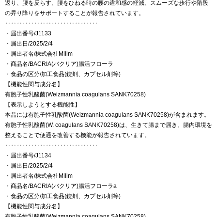
返り、腰を反らす、腰をひねる時の腰の違和感の軽減、スムーズな歩行や階段
の昇り降りをサポートすることが報告されています。
‥‥‥‥‥‥‥‥‥‥‥‥‥‥‥‥
・届出番号/J1133
・届出日/2025/2/4
・届出者名/株式会社Milim
・商品名/BACRIA(バクリア)腸活フローラ
・食品の区分/加工食品(錠剤、カプセル剤等)
【機能性関与成分名】
有胞子性乳酸菌(Weizmannia coagulans SANK70258)
【表示しようとする機能性】
本品には有胞子性乳酸菌(Weizmannia coagulans SANK70258)が含まれます。
有胞子性乳酸菌(W. coagulans SANK70258)は、生きて腸まで届き、腸内環境を
整えることで便通を改善する機能が報告されています。
‥‥‥‥‥‥‥‥‥‥‥‥‥‥‥‥
・届出番号/J1134
・届出日/2025/2/4
・届出者名/株式会社Milim
・商品名/BACRIA(バクリア)腸活フローラa
・食品の区分/加工食品(錠剤、カプセル剤等)
【機能性関与成分名】
有胞子性乳酸菌(Weizmannia coagulans SANK70258)