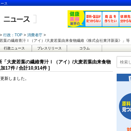
ュース
行政：TOP
消費者庁
麦若葉の繊維青汁Ｉ（アイ）/大麦若葉由来食物繊維《株式会社東洋新薬》」等 [ 追加1
行政ニュース
プレスリリース
コラム
届出更新「大麦若葉の繊維青汁Ｉ（アイ）/大麦若葉由来食物
件 / 合計10,914件 ]
を更新しました。
）