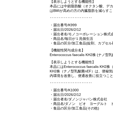
【表示しようとする機能性】
本品には中鎖脂肪酸（オクタン酸、デ
はBMIが高めの方の内臓脂肪を減らす
‥‥‥‥‥‥‥‥‥‥‥‥
・届出番号/K999
・届出日/2026/2/12
・届出者名/モノコーポレーション株式
・商品名/毎日が１兆個生活
・食品の区分/加工食品(錠剤、カプセル
【機能性関与成分名】
Enterococcus faecalis KH2株 (ナノ型
【表示しようとする機能性】
本品にはEnterococcus faecalis KH
KH2株（ナノ型乳酸菌nEF）は、便
内環境を改善し、便通改善に役立つこ
‥‥‥‥‥‥‥‥‥‥‥‥
・届出番号/K1000
・届出日/2026/2/12
・届出者名/ダノンジャパン株式会社
・商品名/ダノン ビオ ヨーグルト 
・食品の区分/加工食品(その他)