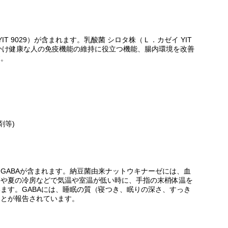
T 9029）が含まれます。乳酸菌 シロタ株（Ｌ．カゼイ YIT
きかけ健康な人の免疫機能の維持に役立つ機能、腸内環境を改善
す。
剤等)
GABAが含まれます。納豆菌由来ナットウキナーゼには、血
節や夏の冷房などで気温や室温が低い時に、手指の末梢体温を
ます。GABAには、睡眠の質（寝つき、眠りの深さ、すっき
ことが報告されています。