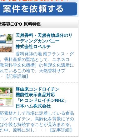
康美容EXPO 原料特集
天然香料・天然有効成分のリ
ーディングカンパニー
株式会社ロベルテ
香料発祥の地 南フランス・グ
。香料産業の聖地として、ユネスコ
教育科学文化機構）の無形文化遺産に
れているこの地で、天然香料サプ
・【記事詳細】
豚由来コンドロイチン
機能性表示食品対応
「P-コンドロイチンNHZ」
日本ハム株式会社
応素材として市場に定着している食品
コンドロイチン。高齢化を背景にその
は今後も持続することが見込まれる。
た中、原料に対し・・・【記事詳細】