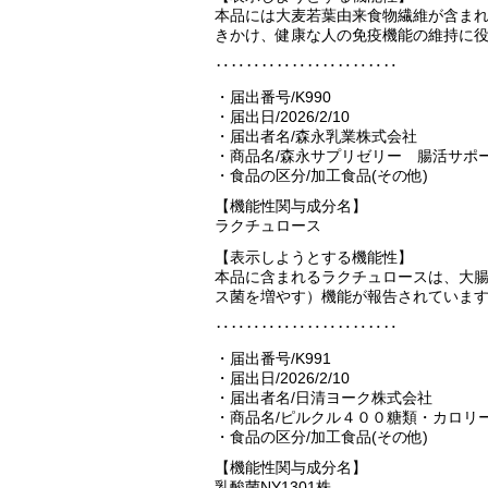
本品には大麦若葉由来食物繊維が含まれ
きかけ、健康な人の免疫機能の維持に
‥‥‥‥‥‥‥‥‥‥‥‥
・届出番号/K990
・届出日/2026/2/10
・届出者名/森永乳業株式会社
・商品名/森永サプリゼリー 腸活サポ
・食品の区分/加工食品(その他)
【機能性関与成分名】
ラクチュロース
【表示しようとする機能性】
本品に含まれるラクチュロースは、大
ス菌を増やす）機能が報告されていま
‥‥‥‥‥‥‥‥‥‥‥‥
・届出番号/K991
・届出日/2026/2/10
・届出者名/日清ヨーク株式会社
・商品名/ピルクル４００糖類・カロリ
・食品の区分/加工食品(その他)
【機能性関与成分名】
乳酸菌NY1301株