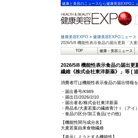
健康と美容のニュースなら健康美容EXPOニ
健康美容EXPO
健康美容EXPOニュース
2026/5/8 機能性表示食品の届出更新「大
TOP
健康・美容ニュース
2026/5/8 機能性表示食品の
繊維《株式会社東洋新薬》」等 [ 追加17
消費者庁は機能性表示食品の届出情報
・届出番号/K989
・届出日/2026/2/10
・届出者名/株式会社東洋新薬
・商品名/大麦若葉の繊維青汁Ｉ（アイ
・食品の区分/加工食品(その他)
【機能性関与成分名】
大麦若葉由来食物繊維
【表示しようとする機能性】