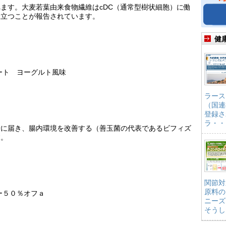
ます。大麦若葉由来食物繊維はcDC（通常型樹状細胞）に働
役立つことが報告されています。
健
ート ヨーグルト風味
ラース
（国連
登録さ
ラ・・
腸に届き、腸内環境を改善する（善玉菌の代表であるビフィズ
す。
関節対
原料の
ー５０％オフａ
ニーズ
そうし