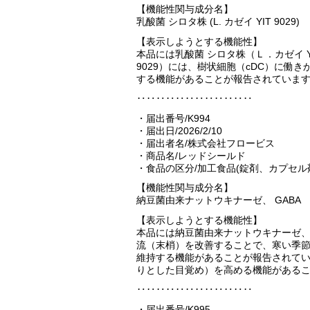
【機能性関与成分名】
乳酸菌 シロタ株 (L. カゼイ YIT 9029)
【表示しようとする機能性】
本品には乳酸菌 シロタ株（Ｌ．カゼイ YI
9029）には、樹状細胞（cDC）に働
する機能があることが報告されていま
‥‥‥‥‥‥‥‥‥‥‥‥
・届出番号/K994
・届出日/2026/2/10
・届出者名/株式会社フロービス
・商品名/レッドシールド
・食品の区分/加工食品(錠剤、カプセル
【機能性関与成分名】
納豆菌由来ナットウキナーゼ、 GABA
【表示しようとする機能性】
本品には納豆菌由来ナットウキナーゼ、
流（末梢）を改善することで、寒い季
維持する機能があることが報告されてい
りとした目覚め）を高める機能がある
‥‥‥‥‥‥‥‥‥‥‥‥
・届出番号/K995