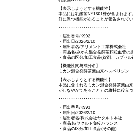
【表示しようとする機能性】
本品には乳酸菌NY1301株が含まれま
好に保つ機能があることが報告されて
‥‥‥‥‥‥‥‥‥‥‥‥
・届出番号/K992
・届出日/2026/2/10
・届出者名/アリメント工業株式会社
・商品名/みかん混合発酵茶顆粒血管の
・食品の区分/加工食品(錠剤、カプセル
【機能性関与成分名】
ミカン混合発酵茶葉由来ヘスペリジン
【表示しようとする機能性】
本品に含まれるミカン混合発酵茶葉由
がしなやかであること）の維持に役立
‥‥‥‥‥‥‥‥‥‥‥‥
・届出番号/K993
・届出日/2026/2/10
・届出者名/株式会社ヤクルト本社
・商品名/ヤクルト免疫バランス
・食品の区分/加工食品(その他)