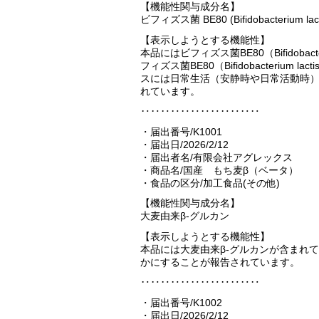
【機能性関与成分名】
ビフィズス菌 BE80 (Bifidobacterium l
【表示しようとする機能性】
本品にはビフィズス菌BE80（Bifidobact
フィズス菌BE80（Bifidobacterium
スには日常生活（安静時や日常活動時
れています。
‥‥‥‥‥‥‥‥‥‥‥‥
・届出番号/K1001
・届出日/2026/2/12
・届出者名/有限会社アグレックス
・商品名/国産 もち麦β（ベータ）
・食品の区分/加工食品(その他)
【機能性関与成分名】
大麦由来β-グルカン
【表示しようとする機能性】
本品には大麦由来β-グルカンが含まれ
かにすることが報告されています。
‥‥‥‥‥‥‥‥‥‥‥‥
・届出番号/K1002
・届出日/2026/2/12