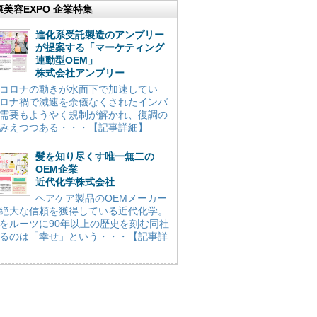
康美容EXPO 企業特集
進化系受託製造のアンプリー
が提案する「マーケティング
連動型OEM」
株式会社アンプリー
コロナの動きが水面下で加速してい
ロナ禍で減速を余儀なくされたインバ
需要もようやく規制が解かれ、復調の
みえつつある・・・【記事詳細】
髪を知り尽くす唯一無二の
OEM企業
近代化学株式会社
ヘアケア製品のOEMメーカー
絶大な信頼を獲得している近代化学。
をルーツに90年以上の歴史を刻む同社
るのは「幸せ」という・・・【記事詳