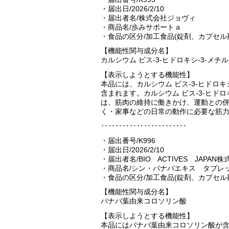
・届出日/2026/2/10
・届出者名/株式会社ジョヴィ
・商品名/歩みサポートａ
・食品の区分/加工食品(錠剤、カプセル
【機能性関与成分名】
カルシウム ビス-3-ヒドロキシ-3-メチ
【表示しようとする機能性】
本品には、カルシウム ビス-3-ヒドロキ
含まれます。カルシウム ビス-3-ヒドロ
は、筋肉の維持に働きかけ、運動との
く・家事などの日常の動作に必要な筋
‥‥‥‥‥‥‥‥‥‥‥‥
・届出番号/K996
・届出日/2026/2/10
・届出者名/BIO ACTIVES JAPAN
・商品名/シン・バナバエキス タブレ
・食品の区分/加工食品(錠剤、カプセル
【機能性関与成分名】
バナバ葉由来コロソリン酸
【表示しようとする機能性】
本品にはバナバ葉由来コロソリン酸が