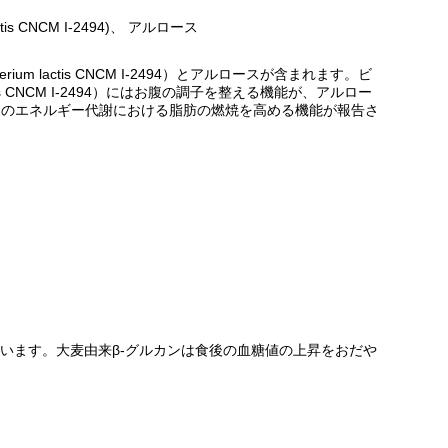
actis CNCM I-2494)、 アルロース
erium lactis CNCM I-2494）とアルロースが含まれます。ビ
 lactis CNCM I-2494）にはお腹の調子を整える機能が、アルロー
）のエネルギー代謝における脂肪の燃焼を高める機能が報告さ
ています。大麦由来β-グルカンは食後の血糖値の上昇をおだや