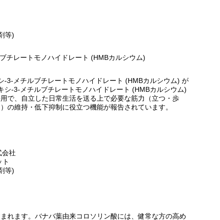
剤等)
ルブチレートモノハイドレート (HMBカルシウム)
シ-3-メチルブチレートモノハイドレート (HMBカルシウム) が
キシ-3-メチルブチレートモノハイドレート (HMBカルシウム)
併用で、自立した日常生活を送る上で必要な筋力（立つ・歩
力）の維持・低下抑制に役立つ機能が報告されています。
株式会社
ット
剤等)
含まれます。バナバ葉由来コロソリン酸には、健常な方の高め