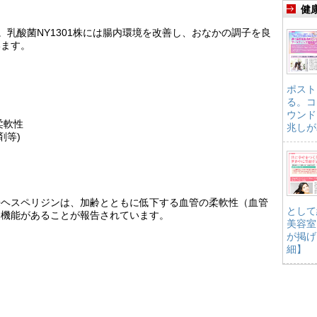
健
す。乳酸菌NY1301株には腸内環境を改善し、おなかの調子を良
います。
ポスト
る。コ
ウンド
柔軟性
兆しが
剤等)
来ヘスペリジンは、加齢とともに低下する血管の柔軟性（血管
として
つ機能があることが報告されています。
美容室
が掲げ
細】