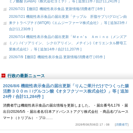
ミノ酪酸 (GABA)《株式会社ヨミテ》」等 [ 追加11件 / 合計11,241件 ]
2026/7/21【撤回】機能性表示食品 更新情報/消費者庁 [ 8件 ]
2026/7/21 機能性表示食品の届出更新「ナップル 肝脂サプリ/グロビン由
来テトラペプチド(WTQR)《エムジーファーマ株式会社》」等 [ 追加23件 /
合計11,230件 ]
2026/7/14 機能性表示食品の届出更新「Ｍｅｎ’ｓ Ａｍｉｎｏ（メンズア
ミノ）/イソアリイン、 シクロアリイン、 メチイン)《オリエンタル酵母工
業株式会社》」等 [ 追加14件 / 合計11,207件 ]
2026/7/9【撤回】機能性表示食品 更新情報/消費者庁 [ 65件 ]
行政の最新ニュース
2026/8/6 機能性表示食品の届出更新「りんご果汁だけでつくった腸
活酢３００ｍｌ/グルコン酸《オタフクソース株式会社》」等 [ 追加
24件 / 合計11,284件 ]
消費者庁は機能性表示食品の届出情報を更新しました。 ・届出番号/L176 ・届
出日/2026/5/5 ・届出者名/日本アドバンストアグリ株式会社 ・商品名/ブルース
マート（トリプル）・プロ……
2026年08月06日 17：08
消費者庁