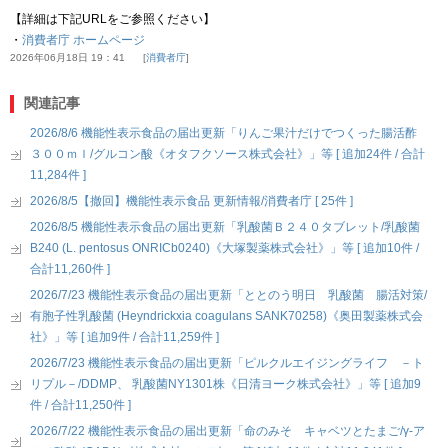
【詳細は下記URLをご参照ください】
・
消費者庁 ホームページ
2026年06月18日 19：41
消費者庁
関連記事
2026/8/6 機能性表示食品の届出更新「りんご果汁だけでつくった腸活酢
３００ｍｌ/グルコン酸《オタフクソース株式会社》」等 [ 追加24件 / 合計
11,284件 ]
2026/8/5【撤回】機能性表示食品 更新情報/消費者庁 [ 25件 ]
2026/8/5 機能性表示食品の届出更新「乳酸菌Ｂ２４０タブレット/乳酸菌
B240 (L. pentosus ONRICb0240)《大塚製薬株式会社》」等 [ 追加10件 /
合計11,260件 ]
2026/7/23 機能性表示食品の届出更新「ととのう明日 乳酸菌 腸活対策/
有胞子性乳酸菌 (Heyndrickxia coagulans SANK70258)《奥田製薬株式会
社》」等 [ 追加9件 / 合計11,259件 ]
2026/7/23 機能性表示食品の届出更新「ピルクルエイジングライフ －ト
リプル－/DDMP、 乳酸菌NY1301株《日清ヨーク株式会社》」等 [ 追加9
件 / 合計11,250件 ]
2026/7/22 機能性表示食品の届出更新「命のみそ キャベツとたまご/γ-ア