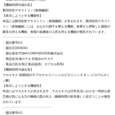
【機能性関与成分名】
難消化性デキストリン (食物繊維)
【表示しようとする機能性】
本品には難消化性デキストリン（食物繊維）が含まれます。難消化性デキスト
リン（食物繊維）には、おなかの調子を整える機能、食事から摂取した脂肪の
吸収を抑える機能、食後の血糖値の上昇を抑える機能が報告されています。
‥‥‥‥‥‥‥‥‥‥‥‥‥‥‥‥
・届出番号/L4
・届出日/2026/4/1
・届出者名/TOWA CORPORATION株式会社
・商品名/永遠のマカ 目覚めのチカラ
・食品の区分/加工食品(錠剤、カプセル剤等)
【機能性関与成分名】
マカエキス (指標成分:5-アセチル-1-ベンジルピロリジン-2-オン､ピログルタミ
ン酸)
【表示しようとする機能性】
本品にはマカエキスが含まれます。マカエキスは日常生活における一時的な疲
労感が気になる方の睡眠の質の向上（睡眠時間の延長感）に役立つことが報告
されています。
‥‥‥‥‥‥‥‥‥‥‥‥‥‥‥‥
・届出番号/L5