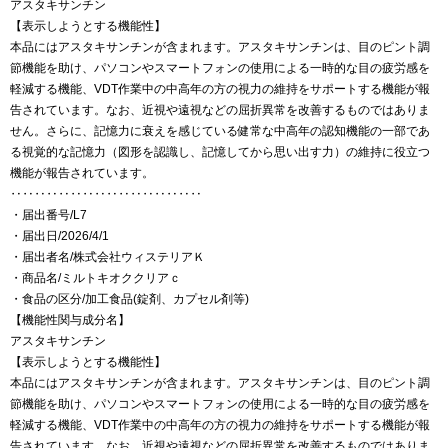
アスタキサンチン
【表示しようとする機能性】
本品にはアスタキサンチンが含まれます。アスタキサンチンは、目のピント調
節機能を助け、パソコンやスマートフォンの使用による一時的な目の疲労感を
軽減する機能、VDT作業中の中高年の方の視力の維持をサポートする機能が報
告されています。なお、近視や遠視などの屈折異常を改善するものではありま
せん。さらに、記憶力に衰えを感じている健常な中高年の認知機能の一部であ
る視覚的な記憶力（図形を認識し、記憶してから思い出す力）の維持に役立つ
機能が報告されています。
‥‥‥‥‥‥‥‥‥‥‥‥‥‥‥‥
・届出番号/L7
・届出日/2026/4/1
・届出者名/株式会社ウィステリアＫ
・商品名/ミルトキオククリアｃ
・食品の区分/加工食品(錠剤、カプセル剤等)
【機能性関与成分名】
アスタキサンチン
【表示しようとする機能性】
本品にはアスタキサンチンが含まれます。アスタキサンチンは、目のピント調
節機能を助け、パソコンやスマートフォンの使用による一時的な目の疲労感を
軽減する機能、VDT作業中の中高年の方の視力の維持をサポートする機能が報
告されています。なお、近視や遠視などの屈折異常を改善するものではありま