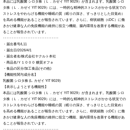
本品には乳酸菌 シロタ株（Ｌ．カゼイ YIT 9029）が含まれます。乳酸菌 シロ
タ株（Ｌ．カゼイ YIT 9029）には、一時的な精神的ストレスがかかる状況での
ストレスをやわらげる機能や睡眠の質（眠りの深さ、すっきりとした目覚め）
を高める機能があることが報告されています。さらに、樹状細胞（cDC）に働
きかけ健康な人の免疫機能の維持に役立つ機能、腸内環境を改善する機能があ
ることが報告されています。
‥‥‥‥‥‥‥‥‥‥‥‥‥‥‥‥
・届出番号/L11
・届出日/2026/4/1
・届出者名/株式会社ヤクルト本社
・商品名/Ｙ１０００ 糖質オフａ
・食品の区分/加工食品(その他)
【機能性関与成分名】
乳酸菌 シロタ株 (L. カゼイ YIT 9029)
【表示しようとする機能性】
本品には乳酸菌 シロタ株（Ｌ．カゼイ YIT 9029）が含まれます。乳酸菌 シロ
タ株（Ｌ．カゼイ YIT 9029）には、一時的な精神的ストレスがかかる状況での
ストレスをやわらげる機能や睡眠の質（眠りの深さ、すっきりとした目覚め）
を高める機能があることが報告されています。さらに、樹状細胞（cDC）に働
きかけ健康な人の免疫機能の維持に役立つ機能、腸内環境を改善する機能があ
ることが報告されています。
‥‥‥‥‥‥‥‥‥‥‥‥‥‥‥‥