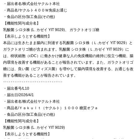
・届出者名/株式会社ヤクルト本社
・商品名/ヤクルト４００Ｗ免疫お通じ
・食品の区分/加工食品(その他)
【機能性関与成分名】
乳酸菌 シロタ株 (L. カゼイ YIT 9029)、 ガラクトオリゴ糖
【表示しようとする機能性】
本品には生きたまま腸内に到達する乳酸菌 シロタ株（Ｌ.カゼイ YIT 9029）と
ガラクトオリゴ糖が含まれます。乳酸菌 シロタ株（Ｌ.カゼイ YIT 9029）に
は、樹状細胞（cDC）に働きかけ健康な人の免疫機能の維持に役立つ機能、腸
内環境を改善する機能があることが報告されています。また、ガラクトオリゴ
糖には、良い菌（ビフィズス菌）を増やして腸内環境を改善する、お通じを改
善する機能があることが報告されています。
‥‥‥‥‥‥‥‥‥‥‥‥‥‥‥‥
・届出番号/L10
・届出日/2026/4/1
・届出者名/株式会社ヤクルト本社
・商品名/Ｙａｋｕｌｔ（ヤクルト）１０００ 糖質オフａ
・食品の区分/加工食品(その他)
【機能性関与成分名】
乳酸菌 シロタ株 (L. カゼイ YIT 9029)
【表示しようとする機能性】