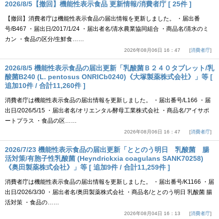
2026/8/5【撤回】機能性表示食品 更新情報/消費者庁 [ 25件 ]
【撤回】消費者庁は機能性表示食品の届出情報を更新しました。 ・届出番
号/B467 ・届出日/2017/1/24 ・届出者名/清水農業協同組合 ・商品名/清水のミ
カン ・食品の区分/生鮮食……
2026年08月06日 16：47
消費者庁
2026/8/5 機能性表示食品の届出更新「乳酸菌Ｂ２４０タブレット/乳
酸菌B240 (L. pentosus ONRICb0240)《大塚製薬株式会社》」等 [
追加10件 / 合計11,260件 ]
消費者庁は機能性表示食品の届出情報を更新しました。 ・届出番号/L166 ・届
出日/2026/5/15 ・届出者名/オリエンタル酵母工業株式会社 ・商品名/アイサポ
ートプラス ・食品の区……
2026年08月06日 16：47
消費者庁
2026/7/23 機能性表示食品の届出更新「ととのう明日 乳酸菌 腸
活対策/有胞子性乳酸菌 (Heyndrickxia coagulans SANK70258)
《奥田製薬株式会社》」等 [ 追加9件 / 合計11,259件 ]
消費者庁は機能性表示食品の届出情報を更新しました。 ・届出番号/K1166 ・届
出日/2026/3/30 ・届出者名/奥田製薬株式会社 ・商品名/ととのう明日 乳酸菌 腸
活対策 ・食品の……
2026年08月04日 16：13
消費者庁