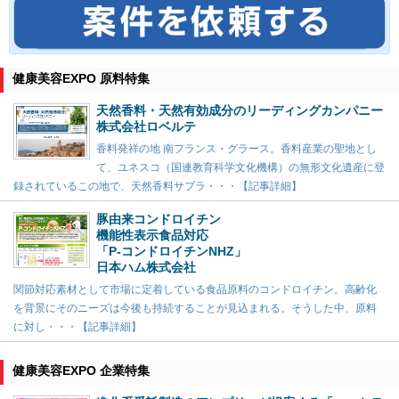
健康美容EXPO 原料特集
天然香料・天然有効成分のリーディングカンパニー
株式会社ロベルテ
香料発祥の地 南フランス・グラース。香料産業の聖地とし
て、ユネスコ（国連教育科学文化機構）の無形文化遺産に登
録されているこの地で、天然香料サプラ・・・【記事詳細】
豚由来コンドロイチン
機能性表示食品対応
「P-コンドロイチンNHZ」
日本ハム株式会社
関節対応素材として市場に定着している食品原料のコンドロイチン。高齢化
を背景にそのニーズは今後も持続することが見込まれる。そうした中、原料
に対し・・・【記事詳細】
健康美容EXPO 企業特集