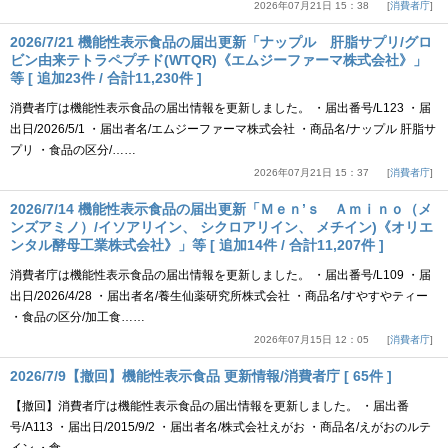
2026年07月21日 15：38
消費者庁
2026/7/21 機能性表示食品の届出更新「ナップル 肝脂サプリ/グロ
ビン由来テトラペプチド(WTQR)《エムジーファーマ株式会社》」
等 [ 追加23件 / 合計11,230件 ]
消費者庁は機能性表示食品の届出情報を更新しました。 ・届出番号/L123 ・届
出日/2026/5/1 ・届出者名/エムジーファーマ株式会社 ・商品名/ナップル 肝脂サ
プリ ・食品の区分/……
2026年07月21日 15：37
消費者庁
2026/7/14 機能性表示食品の届出更新「Ｍｅｎ’ｓ Ａｍｉｎｏ（メ
ンズアミノ）/イソアリイン、 シクロアリイン、 メチイン)《オリエ
ンタル酵母工業株式会社》」等 [ 追加14件 / 合計11,207件 ]
消費者庁は機能性表示食品の届出情報を更新しました。 ・届出番号/L109 ・届
出日/2026/4/28 ・届出者名/養生仙薬研究所株式会社 ・商品名/すやすやティー
・食品の区分/加工食……
2026年07月15日 12：05
消費者庁
2026/7/9【撤回】機能性表示食品 更新情報/消費者庁 [ 65件 ]
【撤回】消費者庁は機能性表示食品の届出情報を更新しました。 ・届出番
号/A113 ・届出日/2015/9/2 ・届出者名/株式会社えがお ・商品名/えがおのルテ