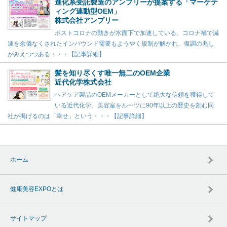
進化系受託製造のアンプリーが提案する「マーケテ
ィング連動型OEM」
株式会社アンプリー
ポストコロナの動きが水面下で加速している。コロナ禍で減
速を余儀なくされたインバウンド需要もようやく規制が解かれ、復調の兆し
がみえつつある・・・【記事詳細】
髪を知り尽くす唯一無二のOEM企業
近代化学株式会社
ヘアケア製品のOEMメーカーとして絶大な信頼を獲得して
いる近代化学。美容室をルーツに90年以上の歴史を刻む同
社が掲げるのは「幸せ」という・・・【記事詳細】
ホーム
健康美容EXPOとは
サイトマップ