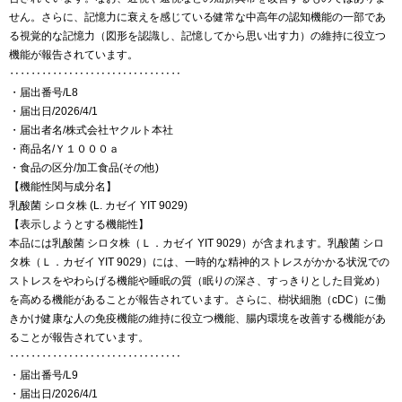
せん。さらに、記憶力に衰えを感じている健常な中高年の認知機能の一部であ
る視覚的な記憶力（図形を認識し、記憶してから思い出す力）の維持に役立つ
機能が報告されています。
‥‥‥‥‥‥‥‥‥‥‥‥‥‥‥‥
・届出番号/L8
・届出日/2026/4/1
・届出者名/株式会社ヤクルト本社
・商品名/Ｙ１０００ａ
・食品の区分/加工食品(その他)
【機能性関与成分名】
乳酸菌 シロタ株 (L. カゼイ YIT 9029)
【表示しようとする機能性】
本品には乳酸菌 シロタ株（Ｌ．カゼイ YIT 9029）が含まれます。乳酸菌 シロ
タ株（Ｌ．カゼイ YIT 9029）には、一時的な精神的ストレスがかかる状況での
ストレスをやわらげる機能や睡眠の質（眠りの深さ、すっきりとした目覚め）
を高める機能があることが報告されています。さらに、樹状細胞（cDC）に働
きかけ健康な人の免疫機能の維持に役立つ機能、腸内環境を改善する機能があ
ることが報告されています。
‥‥‥‥‥‥‥‥‥‥‥‥‥‥‥‥
・届出番号/L9
・届出日/2026/4/1