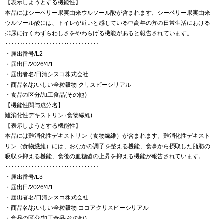
【表示しようとする機能性】
本品にはシーベリー果実由来ウルソール酸が含まれます。シーベリー果実由来
ウルソール酸には、トイレが近いと感じている中高年の方の日常生活における
排尿に行くわずらわしさをやわらげる機能があると報告されています。
‥‥‥‥‥‥‥‥‥‥‥‥‥‥‥‥
・届出番号/L2
・届出日/2026/4/1
・届出者名/日清シスコ株式会社
・商品名/おいしい全粒穀物 クリスピーシリアル
・食品の区分/加工食品(その他)
【機能性関与成分名】
難消化性デキストリン (食物繊維)
【表示しようとする機能性】
本品には難消化性デキストリン（食物繊維）が含まれます。難消化性デキスト
リン（食物繊維）には、おなかの調子を整える機能、食事から摂取した脂肪の
吸収を抑える機能、食後の血糖値の上昇を抑える機能が報告されています。
‥‥‥‥‥‥‥‥‥‥‥‥‥‥‥‥
・届出番号/L3
・届出日/2026/4/1
・届出者名/日清シスコ株式会社
・商品名/おいしい全粒穀物 ココアクリスピーシリアル
・食品の区分/加工食品(その他)