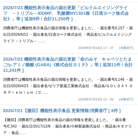
2026/7/23 機能性表示食品の届出更新「ピルクルエイジングライ
フ －トリプル－/DDMP、 乳酸菌NY1301株《日清ヨーク株式会
社》」等 [ 追加9件 / 合計11,250件 ]
消費者庁は機能性表示食品の届出情報を更新しました。 ・届出番号/L157 ・届
出日/2026/5/12 ・届出者名/日清ヨーク株式会社 ・商品名/ピルクルエイジング
ライフ －トリプル－ ……
2026年07月24日 17：27
消費者庁
2026/7/22 機能性表示食品の届出更新「命のみそ キャベツとたま
ご/γ-アミノ酪酸 (GABA)《株式会社ヨミテ》」等 [ 追加11件 / 合計
11,241件 ]
消費者庁は機能性表示食品の届出情報を更新しました。 ・届出番号/L146 ・届
出日/2026/4/23 ・届出者名/ゼリア新薬工業株式会社 ・商品名/ＧＯＬＤＡＹ Ｏ
Ｎ Ｐｒｅｍｉｕｍ（ゴ……
2026年07月23日 12：06
消費者庁
2026/7/21【撤回】機能性表示食品 更新情報/消費者庁 [ 8件 ]
【撤回】消費者庁は機能性表示食品の届出情報を更新しました。 ・届出番
号/C342 ・届出日/2017/12/8 ・届出者名/小林製薬株式会社 ・商品名/キオクリ
ア ・食品……