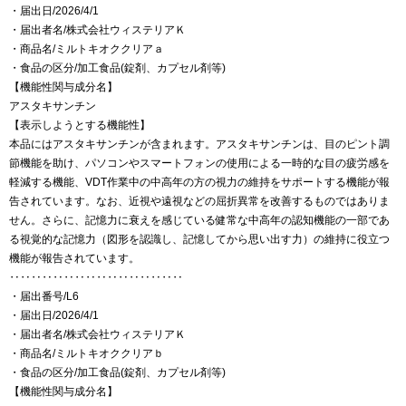
・届出日/2026/4/1
・届出者名/株式会社ウィステリアＫ
・商品名/ミルトキオククリアａ
・食品の区分/加工食品(錠剤、カプセル剤等)
【機能性関与成分名】
アスタキサンチン
【表示しようとする機能性】
本品にはアスタキサンチンが含まれます。アスタキサンチンは、目のピント調
節機能を助け、パソコンやスマートフォンの使用による一時的な目の疲労感を
軽減する機能、VDT作業中の中高年の方の視力の維持をサポートする機能が報
告されています。なお、近視や遠視などの屈折異常を改善するものではありま
せん。さらに、記憶力に衰えを感じている健常な中高年の認知機能の一部であ
る視覚的な記憶力（図形を認識し、記憶してから思い出す力）の維持に役立つ
機能が報告されています。
‥‥‥‥‥‥‥‥‥‥‥‥‥‥‥‥
・届出番号/L6
・届出日/2026/4/1
・届出者名/株式会社ウィステリアＫ
・商品名/ミルトキオククリアｂ
・食品の区分/加工食品(錠剤、カプセル剤等)
【機能性関与成分名】