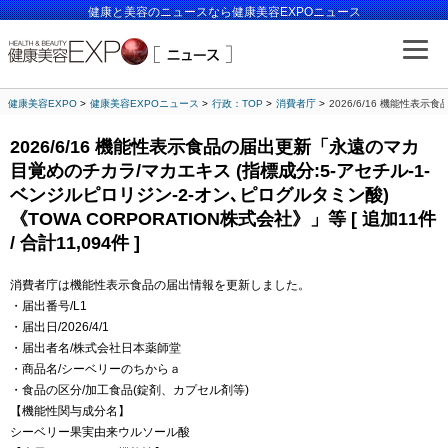
健康と美容のニュースなら健康美容EXPOニュース
健康美容EXPO
健康美容EXPOニュース
行政：TOP
消費者庁
2026/6/16 機能性表示
2026/6/16 機能性表示食品の届出更新「永遠のマカ
目覚めのチカラ/マカエキス (指標成分:5-アセチル-1-
ベンジルピロリジン-2-オン､ピログルタミン酸)
《TOWA CORPORATION株式会社》」等 [ 追加11件
/ 合計11,094件 ]
消費者庁は機能性表示食品の届出情報を更新しました。
・届出番号/L1
・届出日/2026/4/1
・届出者名/株式会社日本薬師堂
・商品名/シーベリーのちからａ
・食品の区分/加工食品(錠剤、カプセル剤等)
【機能性関与成分名】
シーベリー果実由来ウルソール酸