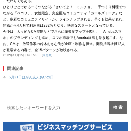
こだわりでもある。
ひとりごとでゆるーくつながる「きいてよ！ ミルチョ」、手つくり料理でつ
ながる「ペコリ」、女性限定、完全匿名コミュニティ「ガールズトーク」な
ど、多彩なコミュニティサイトが、ラインナップされる。早くも効果が表れ、
開始から4カ月で利用者は232％となり、快調なスタートとなっている。
今後は、大々的なCM展開などでさらに認知度アップを図り、「Amebaスマ
ホ」のブランディングを進め、スマホ市場でもAmeba旋風を巻き起こす。な
お、CMは、放送作家の鈴木おさむ氏が企画・制作を担当。開発担当社員12人
が登場する内容で、全15パターンが放映される。
2012年11月15日 16：56
未分類
関連記事
6月21日はがん支えあいの日