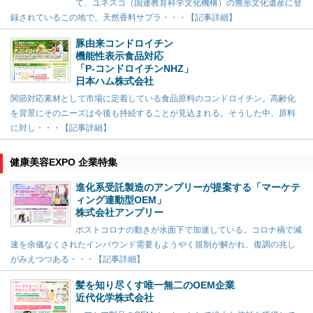
て、ユネスコ（国連教育科学文化機構）の無形文化遺産に登
録されているこの地で、天然香料サプラ・・・【記事詳細】
豚由来コンドロイチン
機能性表示食品対応
「P-コンドロイチンNHZ」
日本ハム株式会社
関節対応素材として市場に定着している食品原料のコンドロイチン。高齢化
を背景にそのニーズは今後も持続することが見込まれる。そうした中、原料
に対し・・・【記事詳細】
健康美容EXPO 企業特集
進化系受託製造のアンプリーが提案する「マーケテ
ィング連動型OEM」
株式会社アンプリー
ポストコロナの動きが水面下で加速している。コロナ禍で減
速を余儀なくされたインバウンド需要もようやく規制が解かれ、復調の兆し
がみえつつある・・・【記事詳細】
髪を知り尽くす唯一無二のOEM企業
近代化学株式会社