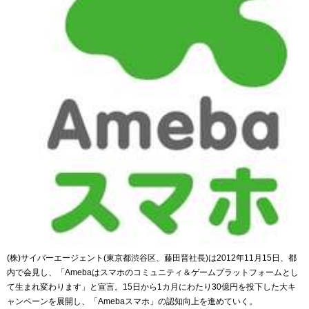
(株)サイバーエージェント(東京都渋谷区、藤田晋社長)は2012年11月15日、都
内で会見し、「Amebaはスマホのコミュニティ＆ゲームプラットフォームとし
て生まれ変わります」と宣言。15日から1カ月にわたり30億円を投下した大キ
ャンペーンを展開し、「Amebaスマホ」の認知向上を進めていく。