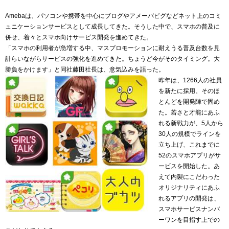
Amebaは、パソコンや携帯を中心にブログやアメーバピグなどネット上のコミ
ュニケーションサービスとして成長してきた。そうした中で、スマホの普及に
併せ、着々とスマホ向けサービス開発を進めてきた。
「スマホの利用者が急増する中、マスプロモーションに耐えうる普及台数を見
計らいながらサービスの強化を進めてきた。ちょうど今がそのタイミング。大
勝負をかけます」と同社藤田社長は、意気込みを語った。
昨年は、1266人の社員
を新たに採用。そのほ
とんどを開発陣で固め
た。若さと才能にあふ
れる新戦力が、5人から
30人の規模でラインを
立ち上げ、これまでに
52のスマホアプリがサ
ービスを開始した。あ
えて内製にこだわった
オリジナリティにあふ
れるアプリの開発は、
スマホサービスナンバ
ーワンを目指す上での