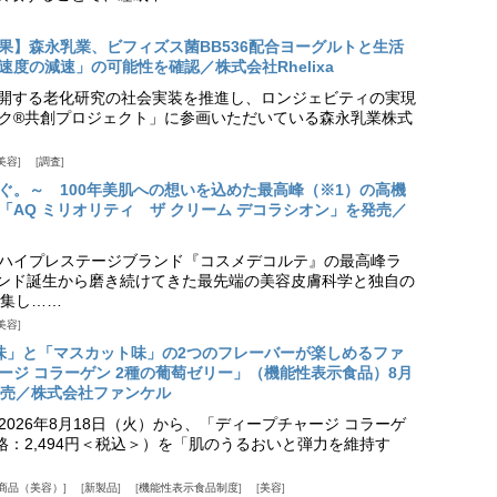
果】森永乳業、ビフィズス菌BB536配合ヨーグルトと生活
度の減速」の可能性を確認／株式会社Rhelixa
aが展開する老化研究の社会実装を推進し、ロンジェビティの実現
ク®共創プロジェクト」に参画いただいている森永乳業株式
美容
調査
ぐ。～ 100年美肌への想いを込めた最高峰（※1）の高機
「AQ ミリオリティ ザ クリーム デコラシオン」を発売／
ハイプレステージブランド『コスメデコルテ』の最高峰ラ
ランド誕生から磨き続けてきた最先端の美容皮膚科学と独自の
集し……
美容
味」と「マスカット味」の2つのフレーバーが楽しめるファ
ージ コラーゲン 2種の葡萄ゼリー」（機能性表示食品）8月
発売／株式会社ファンケル
026年8月18日（火）から、「ディープチャージ コラーゲ
価格：2,494円＜税込＞）を「肌のうるおいと弾力を維持す
商品（美容）
新製品
機能性表示食品制度
美容