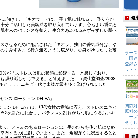
健
性に向けて、「キオラ」では、“手で肌に触れる”、“香りをか
感を十分に活用した美容法を取り入れています。心地よい香気と
、肌本来のバランスを整え、生命力あふれるみずみずしい肌へ
クスさせるために配合された「キオラ」独自の香気成分は、ゆ
だのすみずみまで行き渡るように広がり、心身がゆったりと落
ラース
。
（国連
登録さ
ラ・・
、99％が「ストレスは肌の状態に影響する」と感じており、
は繰り返しがちである」と答えました。（資生堂調査/2008
ラブルとして、ニキビ・吹き出物が最も多く挙げられました
ンス ローション DH-EA」
関節対
ション DH-EA」は、現代女性の意識に応え、ストレスニキビ
原料の
※2を新たに配合し、バランスの乱れがちな肌にうるおいを
ニーズ
そうし
より、とろみのあるローションは、手のひらを使い肌になめ
に塗布するのに適しています。また、角層深くに浸透するとと
健