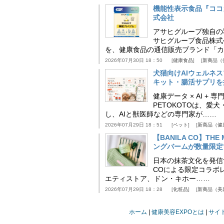
機能性表示食品『ココ
式会社
アサヒグループ独自の
サヒグループ食品株式
を、健康食品の通信販売ブランド「カ
2026年07月30日 18：50
健康食品
新商品（
犬猫向けAIウェルネ
キット・腸活サプリを提
健康データ × AI 
PETOKOTOは、
し、AIと獣医師などの専門家が……
2026年07月29日 18：51
ペット
新商品（健
【BANILA CO】T
ングバームが数量限定
日本の抹茶文化を発信する
COによる限定コラボレ
エティストア、ドン・キホー……
2026年07月29日 18：28
化粧品
新商品（美
ホーム
健康美容EXPOとは
サイ