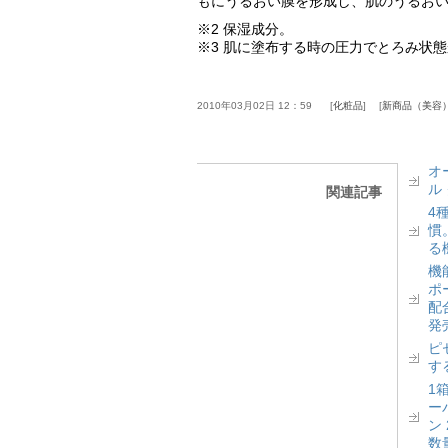
もにうるおい膜を形成し、肌のうるお
※2 保湿成分。
※3 肌に塗布する時の圧力でとろみ状
2010年03月02日 12：59
化粧品
新商品（美容
オ
ル
関連記事
4
慣
る
機
ポ
配
発
ピ
す
1
ー
ン
数