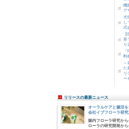
機
ア
犬
し
式
【
茶
り
『
料
～
た
リ
ー
リリースの最新ニュース
オーラルケアと腸活を
会社イブフローラ研究
腸内フローラ研究から
ローラの研究開発から