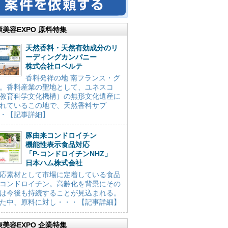
康美容EXPO 原料特集
天然香料・天然有効成分のリ
ーディングカンパニー
株式会社ロベルテ
香料発祥の地 南フランス・グ
。香料産業の聖地として、ユネスコ
教育科学文化機構）の無形文化遺産に
れているこの地で、天然香料サプ
・【記事詳細】
豚由来コンドロイチン
機能性表示食品対応
「P-コンドロイチンNHZ」
日本ハム株式会社
応素材として市場に定着している食品
コンドロイチン。高齢化を背景にその
は今後も持続することが見込まれる。
た中、原料に対し・・・【記事詳細】
康美容EXPO 企業特集