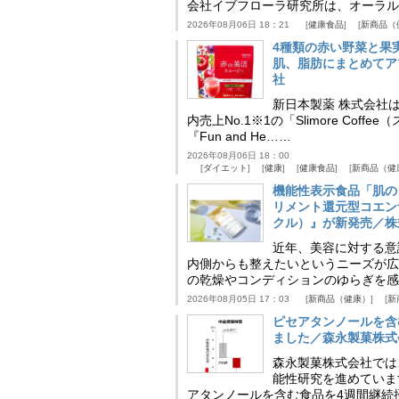
会社イブフローラ研究所は、オーラル
2026年08月06日 18：21
健康食品
新商品（
4種類の赤い野菜と果
肌、脂肪にまとめてア
社
新日本製薬 株式会社
内売上No.1※1の「Slimore C
『Fun and He……
2026年08月06日 18：00
ダイエット
健康
健康食品
新商品（健
機能性表示食品「肌の
リメント還元型コエンザイム
クル）』が新発売／株
近年、美容に対する意
内側からも整えたいというニーズが広
の乾燥やコンディションのゆらぎを感
2026年08月05日 17：03
新商品（健康）
新
ピセアタンノールを含
ました／森永製菓株式
森永製菓株式会社では
能性研究を進めていま
アタンノールを含む食品を4週間継続