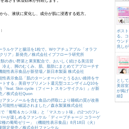
いを逃さず保湿効果が持続します。
態から、液状に変化し、成分が肌に浸透する処方。
ポスト
）
る。コ
ウンド
兆しが
ーラルケアと腸活を1粒で。Wケアチュアブル「オラフ
 クリア」新発売／株式会社イブフローラ研究所
種類の赤い野菜と果実配合で、おいしく続ける美活習
。冷え、脚のむくみ、肌、脂肪にまとめてアプローチす
機能性表示食品が新登場／新日本製薬 株式会社
能性表示食品「肌のターンオーバーとうるおい維持をサ
として
ートする」美容サプリメント還元型コエンザイムQ10を
美容室
合『feat. Skin cycle（フィート スキンサイクル）』が新
が掲げ
売／株式会社Quon
細】
セアタンノールを含む食品の摂取により睡眠の質が改善
る可能性が確認されました／森永製菓株式会社
箱で「葡萄＆カシス味」と「マスカット味」の2つのフレ
バーが楽しめるファンケル「ディープチャージ コラーゲ
 2種の葡萄ゼリー」（機能性表示食品）8月18日（火）
量限定発売／株式会社ファンケル