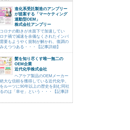
進化系受託製造のアンプリー
が提案する「マーケティング
連動型OEM」
株式会社アンプリー
コロナの動きが水面下で加速してい
ロナ禍で減速を余儀なくされたインバ
需要もようやく規制が解かれ、復調の
みえつつある・・・【記事詳細】
髪を知り尽くす唯一無二の
OEM企業
近代化学株式会社
ヘアケア製品のOEMメーカー
絶大な信頼を獲得している近代化学。
をルーツに90年以上の歴史を刻む同社
るのは「幸せ」という・・・【記事詳