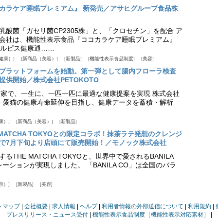
カラケア睡眠プレミアム』 新発売／アサヒグループ食品株
乳酸菌「ガセリ菌CP2305株」と、「クロセチン」を配合 ア
会社は、機能性表示食品『ココカラケア睡眠プレミアム』
ルピス健康通……
健康）
新商品（美容）
新製品
機能性表示食品制度
美容
スプラットフォームを始動。第一弾として腸内フローラ検査
供開始／株式会社PETOKOTO
+ 専門家で、一生に、一匹一匹に最適な健康提案を実現 株式会社
愛犬・愛猫の健康寿命延伸を目指し、健康データを蓄積・解析
康）
新商品（美容）
新製品
HE MATCHA TOKYOとの限定コラボ！抹茶ラテ発想のクレンジ
で7月下旬より店頭にて販売開始！／モノック株式会社
THE MATCHA TOKYOと、世界中で愛されるBANILA
ーションが実現しました。 「BANILA CO」は全国のバラ
容）
新製品
美容
トマップ
会社概要
求人情報
ヘルプ
利用者情報の外部送信について
利用規約
プレスリリース・ニュース受付
機能性表示食品制度［機能性表示対応素材］