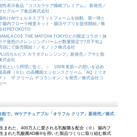
能性表示食品『ココカラケア睡眠プレミアム』 新発売／
サヒグループ食品株式会社
猫向けAIウェルネスプラットフォームを始動。第一弾と
て腸内フローラ検査キット・腸活サプリを提供開始／株
会社PETOKOTO
BANILA CO】THE MATCHA TOKYOとの限定コラボ！抹
ラテ発想のクレンジングバームが数量限定で7月下旬よ
店頭にて販売開始！／モノック株式会社
PLUSカルピス カラダクレンジング』新発売／アサヒ飲
株式会社
老化という摂理に告ぐ。～ 100年美肌への想いを込め
最高峰（※1）の高機能エッセンスクリーム「AQ ミリオ
ティ ザ クリーム デコラシオン」を発売／株式会社コ
セー
1粒で。Wケアチュアブル「オラフル クリア」新発売／株式
所
生まれた、400万人に愛される乳酸菌を配合（※） 腸内フ
生まれた乳酸菌AD株®を用いた製品づくりに取り組む株式