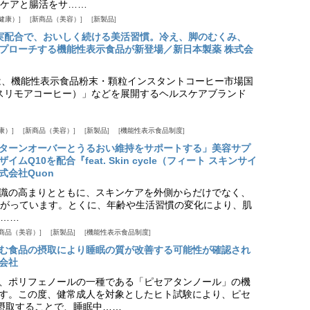
ケアと腸活をサ……
健康）
新商品（美容）
新製品
実配合で、おいしく続ける美活習慣。冷え、脚のむくみ、
プローチする機能性表示食品が新登場／新日本製薬 株式会
は、機能性表示食品粉末・顆粒インスタントコーヒー市場国
offee（スリモアコーヒー）」などを展開するヘルスケアブランド
康）
新商品（美容）
新製品
機能性表示食品制度
ターンオーバーとうるおい維持をサポートする」美容サプ
Q10を配合『feat. Skin cycle（フィート スキンサイ
式会社Quon
識の高まりとともに、スキンケアを外側からだけでなく、
がっています。とくに、年齢や生活習慣の変化により、肌
……
商品（美容）
新製品
機能性表示食品制度
む食品の摂取により睡眠の質が改善する可能性が確認され
会社
、ポリフェノールの一種である「ピセアタンノール」の機
す。この度、健常成人を対象としたヒト試験により、ピセ
摂取することで、睡眠中……