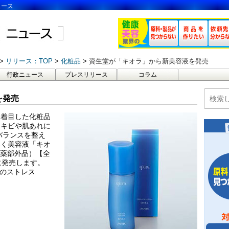
ュース
リリース：TOP
化粧品
資生堂が「キオラ」から新美容液を発売
行政ニュース
プレスリリース
コラム
を発売
に着目した化粧品
ニキビや肌あれに
バランスを整え
導く美容液「キオ
（医薬部外品）【全
）に発売します。
へのストレス