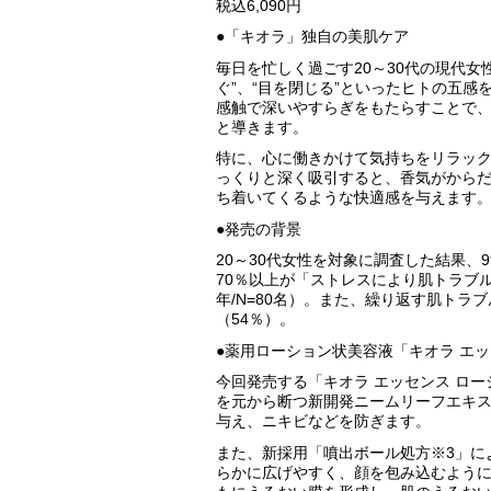
税込6,090円
●「キオラ」独自の美肌ケア
毎日を忙しく過ごす20～30代の現代女
ぐ”、“目を閉じる”といったヒトの五
感触で深いやすらぎをもたらすことで
と導きます。
特に、心に働きかけて気持ちをリラッ
っくりと深く吸引すると、香気がから
ち着いてくるような快適感を与えます
●発売の背景
20～30代女性を対象に調査した結果
70％以上が「ストレスにより肌トラブル
年/N=80名）。また、繰り返す肌ト
（54％）。
●薬用ローション状美容液「キオラ エッセ
今回発売する「キオラ エッセンス ロー
を元から断つ新開発ニームリーフエキス
与え、ニキビなどを防ぎます。
また、新採用「噴出ボール処方※3」に
らかに広げやすく、顔を包み込むよう