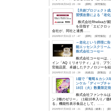
2026年08月04日 20：09
原料
研究報告
【共創プロジェクト成
習慣改善による「老化速
株式会社Rhelix
を目指す「エピクロッ
会社が、同社と連携……
2026年07月31日 17：47
原料
研究報告
～老化という摂理に告
能エッセンスクリーム
株式会社コーセー
株式会社コーセーは、
イン「AQ ミリオリティ」より、ブ
官能品質、卓越したテクノロジーを結
2026年07月31日 10：26
化粧品
新製品
1箱で「葡萄＆カシス
ンケル「ディープチャ
18日（火）数量限定
株式会社ファンケルは2
ン 2種のゼリー」（1箱10本入り／
る」機能性表示食品として、……
2026年07月30日 19：21
新商品（健康）
新