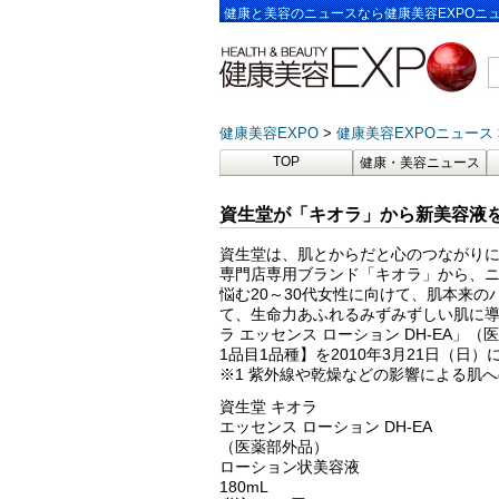
健康と美容のニュースなら健康美容EXPOニ
健康美容EXPO
健康美容EXPOニュース
TOP
健康・美容ニュース
資生堂が「キオラ」から新美容液
資生堂は、肌とからだと心のつながり
専門店専用ブランド「キオラ」から、
悩む20～30代女性に向けて、肌本来の
て、生命力あふれるみずみずしい肌に
ラ エッセンス ローション DH-EA」
1品目1品種】を2010年3月21日（日
※1 紫外線や乾燥などの影響による肌
資生堂 キオラ
エッセンス ローション DH-EA
（医薬部外品）
ローション状美容液
180mL