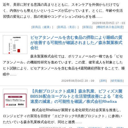
近年、美容に対する意識の高まりとともに、スキンケアを外側からだけでな
く、内側からも整えたいというニーズが広がっています。とくに、年齢や生活
習慣の変化により、肌の乾燥やコンディションのゆらぎを感……
2026年08月05日 17：03
新商品（健康）
新商品（美容）
新製品
機能性表示食品制度
ピセアタンノールを含む食品の摂取により睡眠の質
が改善する可能性が確認されました／森永製菓株式
会社
森永製菓株式会社では、ポリフェノールの一種である「ピセ
アタンノール」の機能性研究を進めています。この度、健常成人を対象とした
ヒト試験により、ピセアタンノールを含む食品を4週間継続摂取することで、睡
眠中……
2026年08月04日 20：09
原料
研究報告
【共創プロジェクト成果】森永乳業、ビフィズス菌
BB536配合ヨーグルトと生活習慣改善による「老化
速度の減速」の可能性を確認／株式会社Rhelixa
株式会社Rhelixaが展開する老化研究の社会実装を推進し、
ロンジェビティの実現を目指す「エピクロック®共創プロジェクト」に参画い
ただいている森永乳業株式会社が、同社と連携……