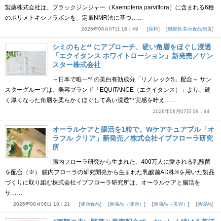
製薬株式会社は、ブラックジンジャー（Kaempferia parviflora）に含まれる6種
のポリメトキシフラボンを、定量NMR法に基づ……
2026年08月07日 16：49
原料
機能性表示食品制度
シミのもと*¹ にアプローチ、硬い角層をほぐし浸透
「エクイタンス ホワイトローション」新発売／サン
スター株式会社
～日本で唯一*² の美白有効成分「リノレックS」配合～ サン
スターグループは、美容ブランド「EQUITANCE（エクイタンス）」より、硬
く厚くなった角層を柔らかくほぐして高い浸透*³ 実感を叶え……
2026年08月07日 09：44
オーラルケアと腸活を1粒で。Wケアチュアブル「オ
ラフル クリア」新発売／株式会社イブフローラ研究
所
腸内フローラ研究から生まれた、400万人に愛される乳酸菌
を配合（※） 腸内フローラの研究開発から生まれた乳酸菌AD株®を用いた製品
づくりに取り組む株式会社イブフローラ研究所は、オーラルケアと腸活を
サ……
2026年08月06日 18：21
健康食品
新商品（健康）
新商品（美容）
新製品