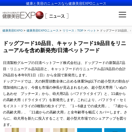
健康と美容のニュースなら健康美容EXPOニュース
健康美容EXPO
健康美容EXPOニュース
リリース：TOP
ペット
ドッグフード10品目、
ドッグフード10品目、キャットフード19品目をリニ
ューアルを含め新発売/日清ペットフード
日清製粉グループの日清ペットフード株式会社は、ドッグフードの新製品7品
目・リニューアル品3品目と、キャットフードのリニューアル品19品目の合計
29品目を本年9月1日（日）から全国で新発売します。
ドッグフードでは、犬の飼育頭数全体に占める体重5kg以下の超小型犬の割合が
増加傾向にあり、今後も市場の伸長が見込まれるため、超小型犬専用「いぬの
しあわせ プッチーヌ」から、幼犬用2品（パフドライタイプ）と、11歳から
の高齢犬用（ドライタイプ）を新発売します。これにより、パフドライ・セミ
モイスト・ドライの3種類の粒タイプで、「1～6歳までの成犬用」、「7歳から
の高齢犬用」、「11歳からの高齢犬用」と全年齢帯を幅広くカバーします。さ
らに、幼犬用を新たに投入することで、超小型犬市場でのシェアアップを図り
ます。