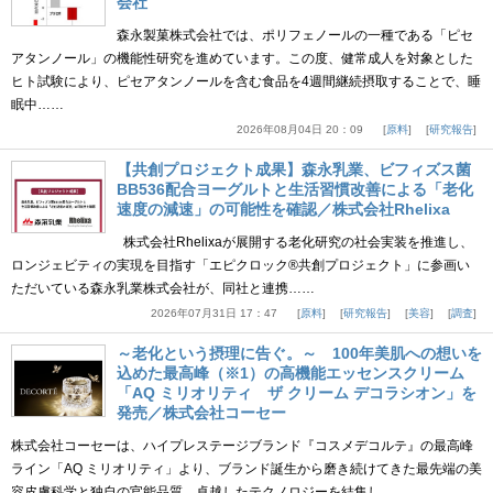
会社
森永製菓株式会社では、ポリフェノールの一種である「ピセ
アタンノール」の機能性研究を進めています。この度、健常成人を対象とした
ヒト試験により、ピセアタンノールを含む食品を4週間継続摂取することで、睡
眠中……
2026年08月04日 20：09
原料
研究報告
【共創プロジェクト成果】森永乳業、ビフィズス菌
BB536配合ヨーグルトと生活習慣改善による「老化
速度の減速」の可能性を確認／株式会社Rhelixa
株式会社Rhelixaが展開する老化研究の社会実装を推進し、
ロンジェビティの実現を目指す「エピクロック®共創プロジェクト」に参画い
ただいている森永乳業株式会社が、同社と連携……
2026年07月31日 17：47
原料
研究報告
美容
調査
～老化という摂理に告ぐ。～ 100年美肌への想いを
込めた最高峰（※1）の高機能エッセンスクリーム
「AQ ミリオリティ ザ クリーム デコラシオン」を
発売／株式会社コーセー
株式会社コーセーは、ハイプレステージブランド『コスメデコルテ』の最高峰
ライン「AQ ミリオリティ」より、ブランド誕生から磨き続けてきた最先端の美
容皮膚科学と独自の官能品質、卓越したテクノロジーを結集し……