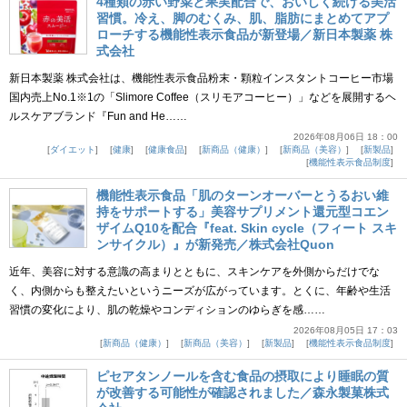
4種類の赤い野菜と果実配合で、おいしく続ける美活
習慣。冷え、脚のむくみ、肌、脂肪にまとめてアプ
ローチする機能性表示食品が新登場／新日本製薬 株
式会社
新日本製薬 株式会社は、機能性表示食品粉末・顆粒インスタントコーヒー市場
国内売上No.1※1の「Slimore Coffee（スリモアコーヒー）」などを展開するヘ
ルスケアブランド『Fun and He……
2026年08月06日 18：00
ダイエット
健康
健康食品
新商品（健康）
新商品（美容）
新製品
機能性表示食品制度
機能性表示食品「肌のターンオーバーとうるおい維
持をサポートする」美容サプリメント還元型コエン
ザイムQ10を配合『feat. Skin cycle（フィート スキ
ンサイクル）』が新発売／株式会社Quon
近年、美容に対する意識の高まりとともに、スキンケアを外側からだけでな
く、内側からも整えたいというニーズが広がっています。とくに、年齢や生活
習慣の変化により、肌の乾燥やコンディションのゆらぎを感……
2026年08月05日 17：03
新商品（健康）
新商品（美容）
新製品
機能性表示食品制度
ピセアタンノールを含む食品の摂取により睡眠の質
が改善する可能性が確認されました／森永製菓株式