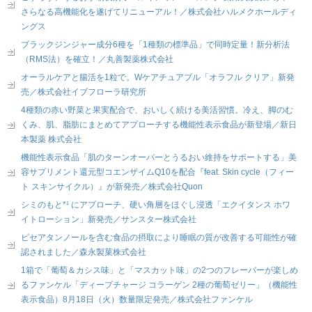
さらなる高機能化を遂げてリニューアル！／株式会社ハルメクホールディ
ングス
ブラックジンジャー成分6種を「1種類の標準品」で同時定量！新分析法
（RMS法）を確立！／丸善製薬株式会社
オーラルケアと腸活を1粒で。Wケアチュアブル「オラフル クリア」新発
売／株式会社イブフローラ研究所
4種類の赤い野菜と果実配合で、おいしく続ける美活習慣。冷え、脚のむ
くみ、肌、脂肪にまとめてアプローチする機能性表示食品が新登場／新日
本製薬 株式会社
機能性表示食品「肌のターンオーバーとうるおい維持をサポートする」美
容サプリメント還元型コエンザイムQ10を配合『feat. Skin cycle（フィー
ト スキンサイクル）』が新発売／株式会社Quon
シミのもと*¹ にアプローチ、硬い角層をほぐし浸透「エクイタンス ホワ
イトローション」新発売／サンスター株式会社
ピセアタンノールを含む食品の摂取により睡眠の質が改善する可能性が確
認されました／森永製菓株式会社
1箱で「葡萄＆カシス味」と「マスカット味」の2つのフレーバーが楽しめ
るファンケル「ディープチャージ コラーゲン 2種の葡萄ゼリー」（機能性
表示食品）8月18日（火）数量限定発売／株式会社ファンケル