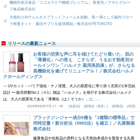
機能性表示食品『ココカラケア睡眠プレミアム』 新発売／アサヒグルー
プ食品株式会社
犬猫向けAIウェルネスプラットフォームを始動。第一弾として腸内フロー
ラ検査キット・腸活サプリを提供開始／株式会社PETOKOTO
リリースの最新ニュース
お客様の切実な声に耳を傾けてたどり着いた、肌の
「薄層化」への答え こすらず、うるおす朝夜別オ
ールインワン「ハルメク 薬用美肌液」が、さらなる
高機能化を遂げてリニューアル！／株式会社ハルメ
クホールディングス
～ UVカット・バリア強化・ナノ浸透。大人の肌変化に寄り添う充実の1本完結
設計 〜 販売部数No.1（※1）雑誌『ハルメク』を発行する株式会社ハルメク
は、大人の肌変化である「薄層化（はくそうか）」に……
2026年08月07日 17：36
化粧品
新商品（美容）
新製品
美容
ブラックジンジャー成分6種を「1種類の標準品」で
同時定量！新分析法（RMS法）を確立！／丸善製薬
株式会社
健康食品や化粧品の原料となる天然由来成分を製造する丸善