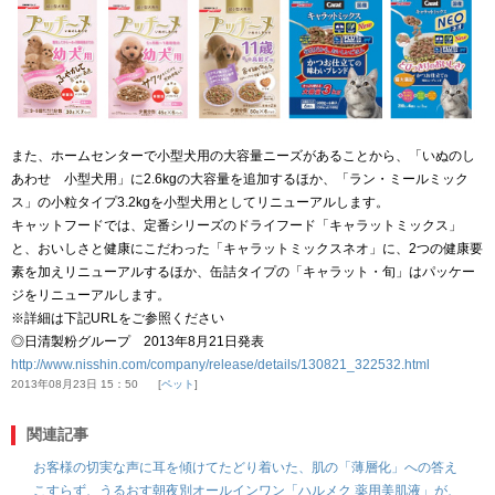
また、ホームセンターで小型犬用の大容量ニーズがあることから、「いぬのし
あわせ 小型犬用」に2.6kgの大容量を追加するほか、「ラン・ミールミック
ス」の小粒タイプ3.2kgを小型犬用としてリニューアルします。
キャットフードでは、定番シリーズのドライフード「キャラットミックス」
と、おいしさと健康にこだわった「キャラットミックスネオ」に、2つの健康要
素を加えリニューアルするほか、缶詰タイプの「キャラット・旬」はパッケー
ジをリニューアルします。
※詳細は下記URLをご参照ください
◎日清製粉グループ 2013年8月21日発表
http://www.nisshin.com/company/release/details/130821_322532.html
2013年08月23日 15：50
ペット
関連記事
お客様の切実な声に耳を傾けてたどり着いた、肌の「薄層化」への答え
こすらず、うるおす朝夜別オールインワン「ハルメク 薬用美肌液」が、