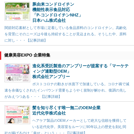
豚由来コンドロイチン
機能性表示食品対応
「P-コンドロイチンNHZ」
日本ハム株式会社
関節対応素材として市場に定着している食品原料のコンドロイチン。高齢化
を背景にそのニーズは今後も持続することが見込まれる。そうした中、原料
に対し・・・【記事詳細】
健康美容EXPO 企業特集
進化系受託製造のアンプリーが提案する「マーケテ
ィング連動型OEM」
株式会社アンプリー
ポストコロナの動きが水面下で加速している。コロナ禍で減
速を余儀なくされたインバウンド需要もようやく規制が解かれ、復調の兆し
がみえつつある・・・【記事詳細】
髪を知り尽くす唯一無二のOEM企業
近代化学株式会社
ヘアケア製品のOEMメーカーとして絶大な信頼を獲得して
いる近代化学。美容室をルーツに90年以上の歴史を刻む同
社が掲げるのは「幸せ」という・・・【記事詳細】