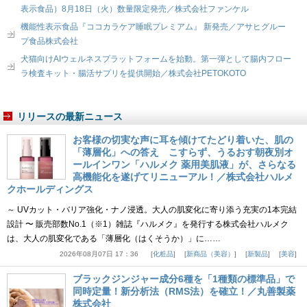
表示食品）8月18日（火）数量限定発売／株式会社ファンケル
機能性表示食品『ココカラケア睡眠プレミアム』 新発売／アサヒグルー
プ食品株式会社
犬猫向けAIウェルネスプラットフォームを始動。第一弾として腸内フロー
ラ検査キット・腸活サプリを提供開始／株式会社PETOKOTO
リリースの最新ニュース
お客様の切実な声に耳を傾けてたどり着いた、肌の
「薄層化」への答え こすらず、うるおす朝夜別オ
ールインワン「ハルメク 薬用美肌液」が、さらなる
高機能化を遂げてリニューアル！／株式会社ハルメ
クホールディングス
～ UVカット・バリア強化・ナノ浸透。大人の肌変化に寄り添う充実の1本完結
設計 〜 販売部数No.1（※1）雑誌『ハルメク』を発行する株式会社ハルメク
は、大人の肌変化である「薄層化（はくそうか）」に……
2026年08月07日 17：36
化粧品
新商品（美容）
新製品
美容
ブラックジンジャー成分6種を「1種類の標準品」で
同時定量！新分析法（RMS法）を確立！／丸善製薬
株式会社