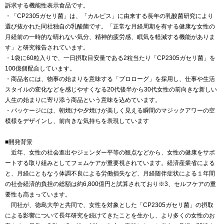
訴求する機能性表示食品です。
・「CP2305ガセリ菌」は、「カルピス」に由来する長年の乳酸菌研究により
選び抜かれた同社独自の乳酸菌です。「正常な月経周期を有する健康な女性の
月経前の一時的な晴れない気分、精神的疲労感、眠気を軽減する機能がありま
す」と研究報告されています。
・1袋に60粒入りで、一日摂取目安量である2粒当たり「CP2305ガセリ菌」を
100億個配合しています。
・商品名には、物事の始まりを意味する「プロローグ」を採用し、仕事や生活
スタイルの変化などを感じやすくなる20代後半から30代女性の前向きな新しい
人生の始まりに寄り添う商品という意味を込めています。
・パッケージには、朝焼けや夕焼けが美しく見える瞬間のマジックアワーの空
模様をデザインし、前向きな気持ちを表現しています
■開発背景
近年、女性の社会進出やジェンダー平等の観点などから、女性の健康をサポ
ートする取り組みとしてフェムケアが重要視されています。経済産業省による
と、月経にともなう体調不良による労働損失など、月経随伴症状による１年間
の社会経済的負担の総額は約6,800億円と試算されており※3、セルフケアの重
要性も高まっています。
同社が、徳島大学と共同で、女性を対象とした「CP2305ガセリ菌」の摂取
による影響について長年研究を続けてきたことを生かし、より多くの女性のお