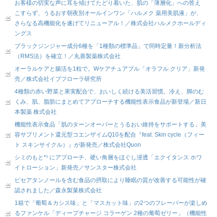
お客様の切実な声に耳を傾けてたどり着いた、肌の「薄層化」への答え
こすらず、うるおす朝夜別オールインワン「ハルメク 薬用美肌液」が、
さらなる高機能化を遂げてリニューアル！／株式会社ハルメクホールディ
ングス
ブラックジンジャー成分6種を「1種類の標準品」で同時定量！新分析法
（RMS法）を確立！／丸善製薬株式会社
オーラルケアと腸活を1粒で。Wケアチュアブル「オラフル クリア」新発
売／株式会社イブフローラ研究所
4種類の赤い野菜と果実配合で、おいしく続ける美活習慣。冷え、脚のむ
くみ、肌、脂肪にまとめてアプローチする機能性表示食品が新登場／新日
本製薬 株式会社
機能性表示食品「肌のターンオーバーとうるおい維持をサポートする」美
容サプリメント還元型コエンザイムQ10を配合『feat. Skin cycle（フィー
ト スキンサイクル）』が新発売／株式会社Quon
シミのもと*¹ にアプローチ、硬い角層をほぐし浸透「エクイタンス ホワ
イトローション」新発売／サンスター株式会社
ピセアタンノールを含む食品の摂取により睡眠の質が改善する可能性が確
認されました／森永製菓株式会社
1箱で「葡萄＆カシス味」と「マスカット味」の2つのフレーバーが楽しめ
るファンケル「ディープチャージ コラーゲン 2種の葡萄ゼリー」（機能性