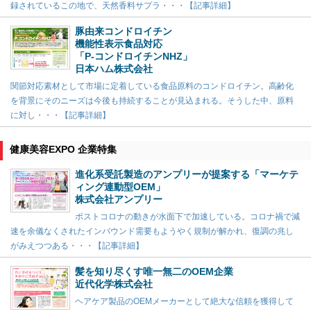
録されているこの地で、天然香料サプラ・・・【記事詳細】
豚由来コンドロイチン
機能性表示食品対応
「P-コンドロイチンNHZ」
日本ハム株式会社
関節対応素材として市場に定着している食品原料のコンドロイチン。高齢化
を背景にそのニーズは今後も持続することが見込まれる。そうした中、原料
に対し・・・【記事詳細】
健康美容EXPO 企業特集
進化系受託製造のアンプリーが提案する「マーケテ
ィング連動型OEM」
株式会社アンプリー
ポストコロナの動きが水面下で加速している。コロナ禍で減
速を余儀なくされたインバウンド需要もようやく規制が解かれ、復調の兆し
がみえつつある・・・【記事詳細】
髪を知り尽くす唯一無二のOEM企業
近代化学株式会社
ヘアケア製品のOEMメーカーとして絶大な信頼を獲得して