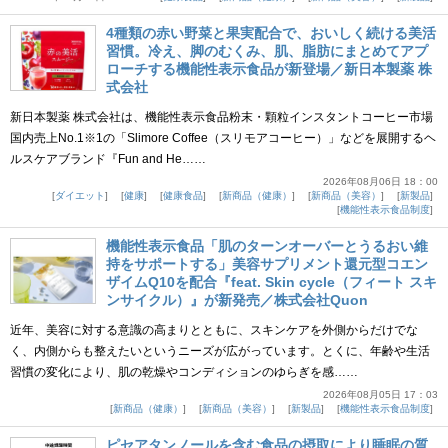
4種類の赤い野菜と果実配合で、おいしく続ける美活
習慣。冷え、脚のむくみ、肌、脂肪にまとめてアプ
ローチする機能性表示食品が新登場／新日本製薬 株
式会社
新日本製薬 株式会社は、機能性表示食品粉末・顆粒インスタントコーヒー市場
国内売上No.1※1の「Slimore Coffee（スリモアコーヒー）」などを展開するヘ
ルスケアブランド『Fun and He……
2026年08月06日 18：00
ダイエット
健康
健康食品
新商品（健康）
新商品（美容）
新製品
機能性表示食品制度
機能性表示食品「肌のターンオーバーとうるおい維
持をサポートする」美容サプリメント還元型コエン
ザイムQ10を配合『feat. Skin cycle（フィート スキ
ンサイクル）』が新発売／株式会社Quon
近年、美容に対する意識の高まりとともに、スキンケアを外側からだけでな
く、内側からも整えたいというニーズが広がっています。とくに、年齢や生活
習慣の変化により、肌の乾燥やコンディションのゆらぎを感……
2026年08月05日 17：03
新商品（健康）
新商品（美容）
新製品
機能性表示食品制度
ピセアタンノールを含む食品の摂取により睡眠の質