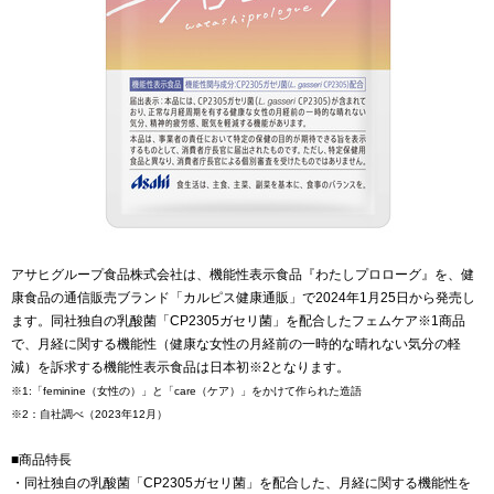
アサヒグループ食品株式会社は、機能性表示食品『わたしプロローグ』を、健
康食品の通信販売ブランド「カルピス健康通販」で2024年1月25日から発売し
ます。同社独自の乳酸菌「CP2305ガセリ菌」を配合したフェムケア※1商品
で、月経に関する機能性（健康な女性の月経前の一時的な晴れない気分の軽
減）を訴求する機能性表示食品は日本初※2となります。
※1:「feminine（女性の）」と「care（ケア）」をかけて作られた造語
※2：自社調べ（2023年12月）
■商品特長
・同社独自の乳酸菌「CP2305ガセリ菌」を配合した、月経に関する機能性を