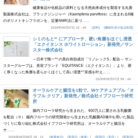
健康食品や化粧品の原料となる天然由来成分を製造する丸善
製薬株式会社は、ブラックジンジャー（Kaempferia parviflora）に含まれる6種
のポリメトキシフラボンを、定量NMR法に基づ……
2026年08月07日 16：49
原料
機能性表示食品制度
シミのもと*¹ にアプローチ、硬い角層をほぐし浸透
「エクイタンス ホワイトローション」新発売／サン
スター株式会社
～日本で唯一*² の美白有効成分「リノレックS」配合～ サン
スターグループは、美容ブランド「EQUITANCE（エクイタンス）」より、硬
く厚くなった角層を柔らかくほぐして高い浸透*³ 実感を叶え……
2026年08月07日 09：44
オーラルケアと腸活を1粒で。Wケアチュアブル「オ
ラフル クリア」新発売／株式会社イブフローラ研究
所
腸内フローラ研究から生まれた、400万人に愛される乳酸菌
を配合（※） 腸内フローラの研究開発から生まれた乳酸菌AD株®を用いた製品
づくりに取り組む株式会社イブフローラ研究所は、オーラルケアと腸活を
サ……
2026年08月06日 18：21
健康食品
新商品（健康）
新商品（美容）
新製品