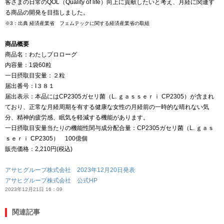
客さまの日常のQOL（Quality of life）向上に貢献したいと考え、月経に関連す
る商品の開発を目指しました。
※3：出典 経済産業省 フェムテックに関する経済産業省の取組
商品概要
商品名：わたしプロローグ
内容量：1袋60粒
一日摂取目安量：２粒
届出番号：I３８１
届出表示：本品にはCP2305ガセリ菌（L. ｇａｓｓｅｒｉ CP2305）が含まれ
ており、正常な月経周期を有する健康な女性の月経前の一時的な晴れない気
分、精神的疲労感、眠気を軽減する機能があります。
一日摂取目安量当たりの機能性関与成分配合量：CP2305ガセリ菌（L. ｇａｓ
ｓｅｒｉ CP2305） 100億個
販売価格：2,210円(税込)
アサヒグループ株式会社 2023年12月20日発表
アサヒグループ株式会社 公式HP
2023年12月21日 16：09
関連記事