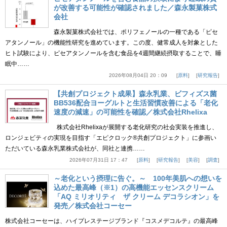
が改善する可能性が確認されました／森永製菓株式
会社
森永製菓株式会社では、ポリフェノールの一種である「ピセ
アタンノール」の機能性研究を進めています。この度、健常成人を対象とした
ヒト試験により、ピセアタンノールを含む食品を4週間継続摂取することで、睡
眠中……
2026年08月04日 20：09
原料
研究報告
【共創プロジェクト成果】森永乳業、ビフィズス菌
BB536配合ヨーグルトと生活習慣改善による「老化
速度の減速」の可能性を確認／株式会社Rhelixa
株式会社Rhelixaが展開する老化研究の社会実装を推進し、
ロンジェビティの実現を目指す「エピクロック®共創プロジェクト」に参画い
ただいている森永乳業株式会社が、同社と連携……
2026年07月31日 17：47
原料
研究報告
美容
調査
～老化という摂理に告ぐ。～ 100年美肌への想いを
込めた最高峰（※1）の高機能エッセンスクリーム
「AQ ミリオリティ ザ クリーム デコラシオン」を
発売／株式会社コーセー
株式会社コーセーは、ハイプレステージブランド『コスメデコルテ』の最高峰