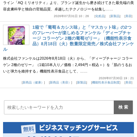
ライン「AQ ミリオリティ」より、ブランド誕生から磨き続けてきた最先端の美
容皮膚科学と独自の官能品質、卓越したテクノロジーを結集し……
2026年07月31日 10：26
化粧品
新製品
美容
1箱で「葡萄＆カシス味」と「マスカット味」の2つ
のフレーバーが楽しめるファンケル「ディープチャ
ージ コラーゲン 2種の葡萄ゼリー」（機能性表示食
品）8月18日（火）数量限定発売／株式会社ファンケ
ル
株式会社ファンケルは2026年8月18日（火）から、「ディープチャージ コラー
ゲン 2種のゼリー」（1箱10本入り／価格：2,494円＜税込＞）を「肌のうるお
いと弾力を維持する」機能性表示食品として、……
2026年07月30日 19：21
新商品（健康）
新商品（美容）
新製品
機能性表示食品制度
美容