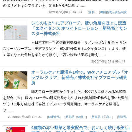
のポリメトキシフラボンを、定量NMR法に基づ……
2026年08月07日 16：49
原料
機能性表示食品制度
シミのもと*¹ にアプローチ、硬い角層をほぐし浸透
「エクイタンス ホワイトローション」新発売／サン
スター株式会社
～日本で唯一*² の美白有効成分「リノレックS」配合～ サン
スターグループは、美容ブランド「EQUITANCE（エクイタンス）」より、硬
く厚くなった角層を柔らかくほぐして高い浸透*³ 実感を叶え……
2026年08月07日 09：44
オーラルケアと腸活を1粒で。Wケアチュアブル「オ
ラフル クリア」新発売／株式会社イブフローラ研究
所
腸内フローラ研究から生まれた、400万人に愛される乳酸菌
を配合（※） 腸内フローラの研究開発から生まれた乳酸菌AD株®を用いた製品
づくりに取り組む株式会社イブフローラ研究所は、オーラルケアと腸活を
サ……
2026年08月06日 18：21
健康食品
新商品（健康）
新商品（美容）
新製品
4種類の赤い野菜と果実配合で、おいしく続ける美活