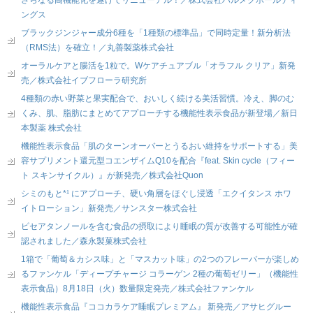
ングス
ブラックジンジャー成分6種を「1種類の標準品」で同時定量！新分析法
（RMS法）を確立！／丸善製薬株式会社
オーラルケアと腸活を1粒で。Wケアチュアブル「オラフル クリア」新発
売／株式会社イブフローラ研究所
4種類の赤い野菜と果実配合で、おいしく続ける美活習慣。冷え、脚のむ
くみ、肌、脂肪にまとめてアプローチする機能性表示食品が新登場／新日
本製薬 株式会社
機能性表示食品「肌のターンオーバーとうるおい維持をサポートする」美
容サプリメント還元型コエンザイムQ10を配合『feat. Skin cycle（フィー
ト スキンサイクル）』が新発売／株式会社Quon
シミのもと*¹ にアプローチ、硬い角層をほぐし浸透「エクイタンス ホワ
イトローション」新発売／サンスター株式会社
ピセアタンノールを含む食品の摂取により睡眠の質が改善する可能性が確
認されました／森永製菓株式会社
1箱で「葡萄＆カシス味」と「マスカット味」の2つのフレーバーが楽しめ
るファンケル「ディープチャージ コラーゲン 2種の葡萄ゼリー」（機能性
表示食品）8月18日（火）数量限定発売／株式会社ファンケル
機能性表示食品『ココカラケア睡眠プレミアム』 新発売／アサヒグルー