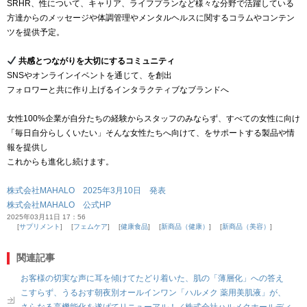
SRHR、性について、キャリア、ライフプランなど様々な分野で活躍している
方達からのメッセージや体調管理やメンタルヘルスに関するコラムやコンテン
ツを提供予定。
共感とつながりを大切にするコミュニティ
SNSやオンラインイベントを通じて、を創出
フォロワーと共に作り上げるインタラクティブなブランドへ
女性100%企業が自分たちの経験からスタッフのみならず、すべての女性に向け
「毎日自分らしくいたい」そんな女性たちへ向けて、をサポートする製品や情
報を提供し
これからも進化し続けます。
株式会社MAHALO 2025年3月10日 発表
株式会社MAHALO 公式HP
2025年03月11日 17：56
サプリメント
フェムケア
健康食品
新商品（健康）
新商品（美容）
関連記事
お客様の切実な声に耳を傾けてたどり着いた、肌の「薄層化」への答え
こすらず、うるおす朝夜別オールインワン「ハルメク 薬用美肌液」が、
さらなる高機能化を遂げてリニューアル！／株式会社ハルメクホールディ