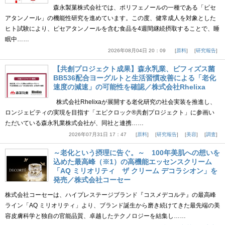
森永製菓株式会社では、ポリフェノールの一種である「ピセ
アタンノール」の機能性研究を進めています。この度、健常成人を対象とした
ヒト試験により、ピセアタンノールを含む食品を4週間継続摂取することで、睡
眠中……
2026年08月04日 20：09
原料
研究報告
【共創プロジェクト成果】森永乳業、ビフィズス菌
BB536配合ヨーグルトと生活習慣改善による「老化
速度の減速」の可能性を確認／株式会社Rhelixa
株式会社Rhelixaが展開する老化研究の社会実装を推進し、
ロンジェビティの実現を目指す「エピクロック®共創プロジェクト」に参画い
ただいている森永乳業株式会社が、同社と連携……
2026年07月31日 17：47
原料
研究報告
美容
調査
～老化という摂理に告ぐ。～ 100年美肌への想いを
込めた最高峰（※1）の高機能エッセンスクリーム
「AQ ミリオリティ ザ クリーム デコラシオン」を
発売／株式会社コーセー
株式会社コーセーは、ハイプレステージブランド『コスメデコルテ』の最高峰
ライン「AQ ミリオリティ」より、ブランド誕生から磨き続けてきた最先端の美
容皮膚科学と独自の官能品質、卓越したテクノロジーを結集し……