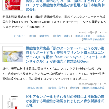
習慣。冷え、脚のむくみ、肌、脂肪にまとめてアプ
ローチする機能性表示食品が新登場／新日本製薬 株
式会社
新日本製薬 株式会社は、機能性表示食品粉末・顆粒インスタントコーヒー市場
国内売上No.1※1の「Slimore Coffee（スリモアコーヒー）」などを展開するヘ
ルスケアブランド『Fun and He……
2026年08月06日 18：00
ダイエット
健康
健康食品
新商品（健康）
新商品（美容）
新製品
機能性表示食品制度
機能性表示食品「肌のターンオーバーとうるおい維
持をサポートする」美容サプリメント還元型コエン
ザイムQ10を配合『feat. Skin cycle（フィート スキ
ンサイクル）』が新発売／株式会社Quon
近年、美容に対する意識の高まりとともに、スキンケアを外側からだけでな
く、内側からも整えたいというニーズが広がっています。とくに、年齢や生活
習慣の変化により、肌の乾燥やコンディションのゆらぎを感……
2026年08月05日 17：03
新商品（健康）
新商品（美容）
新製品
機能性表示食品制度
ピセアタンノールを含む食品の摂取により睡眠の質
が改善する可能性が確認されました／森永製菓株式
会社