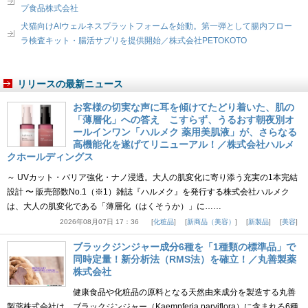
プ食品株式会社
犬猫向けAIウェルネスプラットフォームを始動。第一弾として腸内フロー
ラ検査キット・腸活サプリを提供開始／株式会社PETOKOTO
リリースの最新ニュース
お客様の切実な声に耳を傾けてたどり着いた、肌の
「薄層化」への答え こすらず、うるおす朝夜別オ
ールインワン「ハルメク 薬用美肌液」が、さらなる
高機能化を遂げてリニューアル！／株式会社ハルメ
クホールディングス
～ UVカット・バリア強化・ナノ浸透。大人の肌変化に寄り添う充実の1本完結
設計 〜 販売部数No.1（※1）雑誌『ハルメク』を発行する株式会社ハルメク
は、大人の肌変化である「薄層化（はくそうか）」に……
2026年08月07日 17：36
化粧品
新商品（美容）
新製品
美容
ブラックジンジャー成分6種を「1種類の標準品」で
同時定量！新分析法（RMS法）を確立！／丸善製薬
株式会社
健康食品や化粧品の原料となる天然由来成分を製造する丸善
製薬株式会社は、ブラックジンジャー（Kaempferia parviflora）に含まれる6種