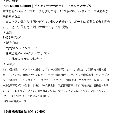
製品概要
Pure Meets Support｜ピュアミーツサポート｜フェムケアサプリ
女性特有の悩みにアプローチし少しでも「いつもの私」へ導くハーブや必要な
栄養素を配合
フェムケアの元となる腸やビタミンBなど内側からサポートに必要な成分を配合
することで、美しさ・活力サポートを1つに凝縮
金額
7,452円(税込)
販売店舗
・mycyオンラインストア
・株式会社Mahaloグループサロン
・その他卸先様サロン拡大中
全成分
ザクロ濃縮果汁（イスラエル製造）、グレープ濃縮果汁（アメリカ製造）、甜菜糖（国内製
造）、りんご酢、有機アガベシロップ、デーツ濃縮果汁、クランベリー濃縮果汁、グレ ープフ
ルーツ濃縮果汁、チェストベリー エキス、リンゴベリー濃縮果汁、マカエキス、レスベラトロ
ール含有赤ワイン抽出物、レモンバーム抽出物、乳酸菌殺菌末、ザクロ抽出物／増粘剤（キサ
ンタン）、L-トリプトファン、乳酸カルシウム、酸化マグネシウム、ビタミンB6、ビタミン
B2、ビタミンB1（ 一部にりんごを含む）
*特定原材料使用：無
【栄養機機能食品:ビタミンB6】