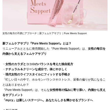
女性の毎月の不調にアプローチ｜新フェムケアサプリ｜Pure Meets Support
新フェムケアサプリ『Pure Meets Support』とは？
リニューアルとともに発売開始した『Pure Meets Support』は、
女性の毎日を
内側から支えるフェムケアサプリ
・
女性のカラダとココロのバランスを考えた独自処方
・
ナチュラル＆クリーンな成分で、体にやさしく
・
現代女性のライフスタイルにフィットする手軽さ
「忙しい日々の中で、ホルモンバランスやストレス、栄養の偏りが気になるこ
とはありませんか？
『Pure Meets Support』は、そんな
女性特有の悩みに寄り添い、内側から支え
るサプリメント
「mycy」は新しいステージへ。あなたらしさを輝かせるブランドへ