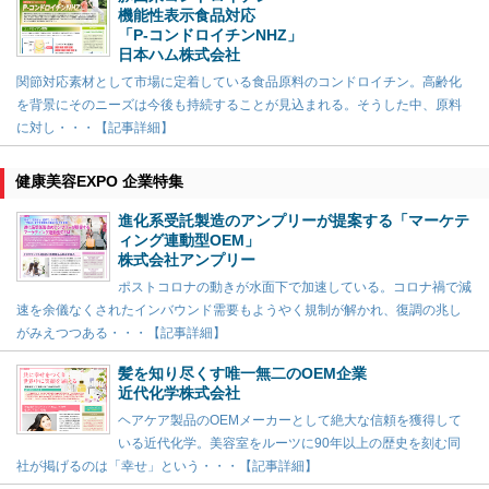
機能性表示食品対応
「P-コンドロイチンNHZ」
日本ハム株式会社
関節対応素材として市場に定着している食品原料のコンドロイチン。高齢化
を背景にそのニーズは今後も持続することが見込まれる。そうした中、原料
に対し・・・【記事詳細】
健康美容EXPO 企業特集
進化系受託製造のアンプリーが提案する「マーケテ
ィング連動型OEM」
株式会社アンプリー
ポストコロナの動きが水面下で加速している。コロナ禍で減
速を余儀なくされたインバウンド需要もようやく規制が解かれ、復調の兆し
がみえつつある・・・【記事詳細】
髪を知り尽くす唯一無二のOEM企業
近代化学株式会社
ヘアケア製品のOEMメーカーとして絶大な信頼を獲得して
いる近代化学。美容室をルーツに90年以上の歴史を刻む同
社が掲げるのは「幸せ」という・・・【記事詳細】