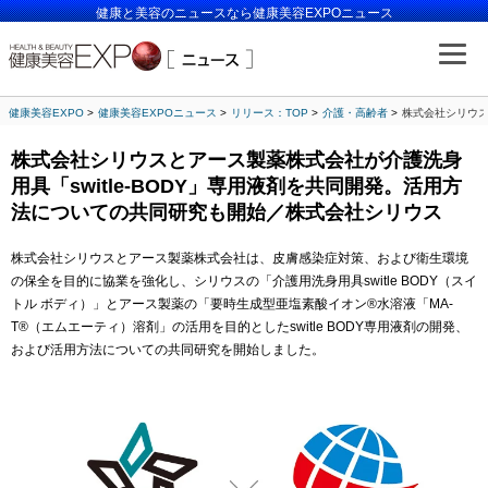
健康と美容のニュースなら健康美容EXPOニュース
健康美容EXPO
健康美容EXPOニュース
リリース：TOP
介護・高齢者
株式会社シリウス
株式会社シリウスとアース製薬株式会社が介護洗身
用具「switle-BODY」専用液剤を共同開発。活用方
法についての共同研究も開始／株式会社シリウス
株式会社シリウスとアース製薬株式会社は、皮膚感染症対策、および衛生環境
の保全を目的に協業を強化し、シリウスの「介護用洗身用具switle BODY（スイ
トル ボディ）」とアース製薬の「要時生成型亜塩素酸イオン®︎水溶液「MA-
T®︎（エムエーティ）溶剤」の活用を目的としたswitle BODY専用液剤の開発、
および活用方法についての共同研究を開始しました。