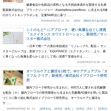
健康食品や化粧品の原料となる天然由来成分を製造する丸善
製薬株式会社は、ブラックジンジャー（Kaempferia parviflora）に含まれる6種
のポリメトキシフラボンを、定量NMR法に基づ……
2026年08月07日 16：49
原料
機能性表示食品制度
シミのもと*¹ にアプローチ、硬い角層をほぐし浸透
「エクイタンス ホワイトローション」新発売／サン
スター株式会社
～日本で唯一*² の美白有効成分「リノレックS」配合～ サン
スターグループは、美容ブランド「EQUITANCE（エクイタンス）」より、硬
く厚くなった角層を柔らかくほぐして高い浸透*³ 実感を叶え……
2026年08月07日 09：44
オーラルケアと腸活を1粒で。Wケアチュアブル「オ
ラフル クリア」新発売／株式会社イブフローラ研究
所
腸内フローラ研究から生まれた、400万人に愛される乳酸菌
を配合（※） 腸内フローラの研究開発から生まれた乳酸菌AD株®を用いた製品
づくりに取り組む株式会社イブフローラ研究所は、オーラルケアと腸活を
サ……
2026年08月06日 18：21
健康食品
新商品（健康）
新商品（美容）
新製品