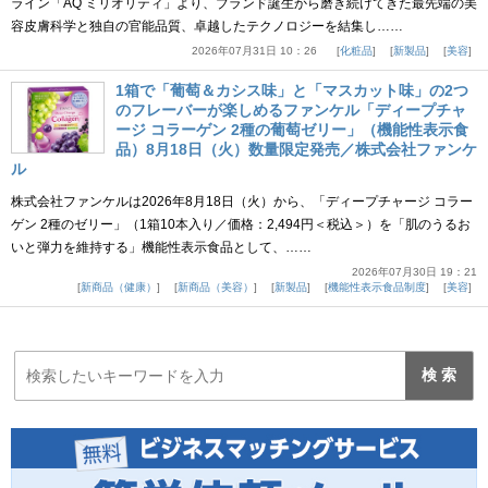
ライン「AQ ミリオリティ」より、ブランド誕生から磨き続けてきた最先端の美
容皮膚科学と独自の官能品質、卓越したテクノロジーを結集し……
2026年07月31日 10：26
化粧品
新製品
美容
1箱で「葡萄＆カシス味」と「マスカット味」の2つ
のフレーバーが楽しめるファンケル「ディープチャ
ージ コラーゲン 2種の葡萄ゼリー」（機能性表示食
品）8月18日（火）数量限定発売／株式会社ファンケ
ル
株式会社ファンケルは2026年8月18日（火）から、「ディープチャージ コラー
ゲン 2種のゼリー」（1箱10本入り／価格：2,494円＜税込＞）を「肌のうるお
いと弾力を維持する」機能性表示食品として、……
2026年07月30日 19：21
新商品（健康）
新商品（美容）
新製品
機能性表示食品制度
美容