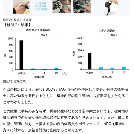
検証2）検証方法略図
【検証2：結果】
検証2）結果図表
今回の検証により、switle BODYとMA-T®︎溶剤を併用した洗身が身体の衛生保
全に高い効果を発揮するともに、機器内部の衛生管理にも好影響をあたえるこ
とがわかりました。
この結果は平時のみならず、災害発生時などの非常事態においても、被災地や
被災施設での良好な衛生環境保持に有効であると見込まれます。また、被災者
の衛生管理に加え、支援する側の自治体職員やボランティア、NPO従事者の
方々に対する二次被害対策に直結すると考えます。