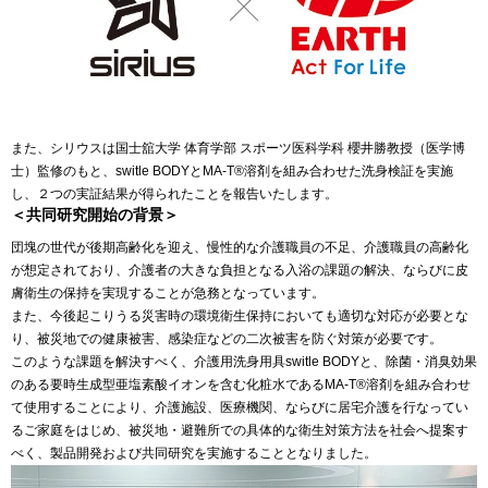
また、シリウスは国士舘大学 体育学部 スポーツ医科学科 櫻井勝教授（医学博
士）監修のもと、switle BODYとMA-T®︎溶剤を組み合わせた洗身検証を実施
し、２つの実証結果が得られたことを報告いたします。
＜共同研究開始の背景＞
団塊の世代が後期高齢化を迎え、慢性的な介護職員の不足、介護職員の高齢化
が想定されており、介護者の大きな負担となる入浴の課題の解決、ならびに皮
膚衛生の保持を実現することが急務となっています。
また、今後起こりうる災害時の環境衛生保持においても適切な対応が必要とな
り、被災地での健康被害、感染症などの二次被害を防ぐ対策が必要です。
このような課題を解決すべく、介護用洗身用具switle BODYと、除菌・消臭効果
のある要時生成型亜塩素酸イオンを含む化粧水であるMA-T®︎溶剤を組み合わせ
て使用することにより、介護施設、医療機関、ならびに居宅介護を行なってい
るご家庭をはじめ、被災地・避難所での具体的な衛生対策方法を社会へ提案す
べく、製品開発および共同研究を実施することとなりました。