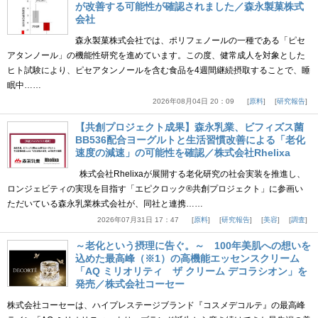
が改善する可能性が確認されました／森永製菓株式
会社
森永製菓株式会社では、ポリフェノールの一種である「ピセ
アタンノール」の機能性研究を進めています。この度、健常成人を対象とした
ヒト試験により、ピセアタンノールを含む食品を4週間継続摂取することで、睡
眠中……
2026年08月04日 20：09
原料
研究報告
【共創プロジェクト成果】森永乳業、ビフィズス菌
BB536配合ヨーグルトと生活習慣改善による「老化
速度の減速」の可能性を確認／株式会社Rhelixa
株式会社Rhelixaが展開する老化研究の社会実装を推進し、
ロンジェビティの実現を目指す「エピクロック®共創プロジェクト」に参画い
ただいている森永乳業株式会社が、同社と連携……
2026年07月31日 17：47
原料
研究報告
美容
調査
～老化という摂理に告ぐ。～ 100年美肌への想いを
込めた最高峰（※1）の高機能エッセンスクリーム
「AQ ミリオリティ ザ クリーム デコラシオン」を
発売／株式会社コーセー
株式会社コーセーは、ハイプレステージブランド『コスメデコルテ』の最高峰