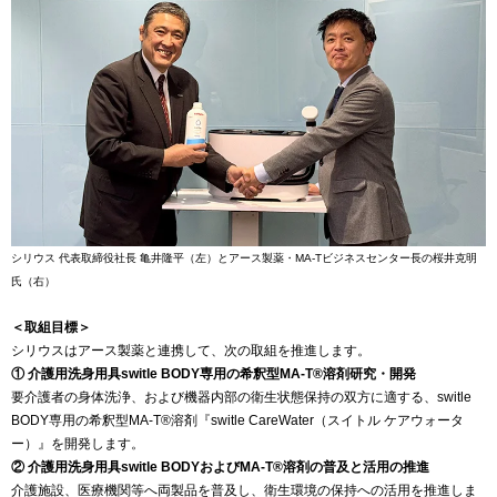
シリウス 代表取締役社長 亀井隆平（左）とアース製薬・MA-Tビジネスセンター長の桜井克明
氏（右）
＜取組目標＞
シリウスはアース製薬と連携して、次の取組を推進します。
① 介護用洗身用具switle BODY専用の希釈型MA-T®︎溶剤研究・開発
要介護者の身体洗浄、および機器内部の衛生状態保持の双方に適する、switle
BODY専用の希釈型MA-T®︎溶剤『switle CareWater（スイトル ケアウォータ
ー）』を開発します。
② 介護用洗身用具switle BODYおよびMA-T®︎溶剤の普及と活用の推進
介護施設、医療機関等へ両製品を普及し、衛生環境の保持への活用を推進しま