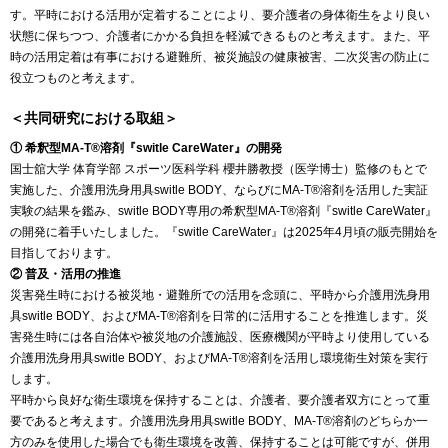
す。平時における活用が定着することにより、要介護者の身体衛生をより良い
状態に保ちつつ、介護者にかかる負担を軽減できるものと考えます。また、平
時の活用定着は有事における避難所、被災施設の健康被害、二次災害の防止に
役立つものと考えます。
＜共同研究における取組＞
① 希釈型MA-T®︎溶剤『switle CareWater』の開発
国士舘大学 体育学部 スポーツ医科学科 櫻井勝教授（医学博士）監修のもとで
実施した、介護用洗身用具switle BODY、ならびにMA-T®︎溶剤を活用した実証
実験の結果を鑑み、switle BODY専用の希釈型MA-T®︎溶剤『switle CareWater』
の開発に着手いたしました。『switle CareWater』は2025年4月頃の販売開始を
目指しております。
② 普及・活用の推進
災害発生時における被災地・避難所での活用を念頭に、平時から介護用洗身用
具switle BODY、およびMA-T®︎溶剤を日常的に活用することを推進します。災
害発生時には各自治体や被災地の介護施設、医療機関が平時より使用している
介護用洗身用具switle BODY、およびMA-T®︎溶剤を活用し環境衛生対策を実行
します。
平時から良好な衛生環境を保持することは、介護者、要介護者双方にとって重
要であると考えます。介護用洗身用具switle BODY、MA-T®︎溶剤のどちらか一
方のみを使用した場合でも衛生環境を改善、保持することは可能ですが、併用