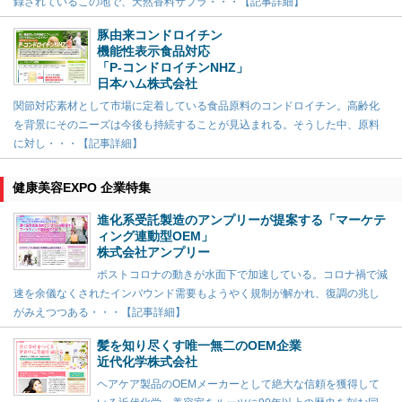
録されているこの地で、天然香料サプラ・・・【記事詳細】
豚由来コンドロイチン
機能性表示食品対応
「P-コンドロイチンNHZ」
日本ハム株式会社
関節対応素材として市場に定着している食品原料のコンドロイチン。高齢化
を背景にそのニーズは今後も持続することが見込まれる。そうした中、原料
に対し・・・【記事詳細】
健康美容EXPO 企業特集
進化系受託製造のアンプリーが提案する「マーケテ
ィング連動型OEM」
株式会社アンプリー
ポストコロナの動きが水面下で加速している。コロナ禍で減
速を余儀なくされたインバウンド需要もようやく規制が解かれ、復調の兆し
がみえつつある・・・【記事詳細】
髪を知り尽くす唯一無二のOEM企業
近代化学株式会社
ヘアケア製品のOEMメーカーとして絶大な信頼を獲得して