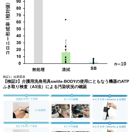
検証1）結果図表
【検証2】介護用洗身用具switle-BODYの使⽤にともなう機器のATP
ふき取り検査（A3法）による汚染状況の確認