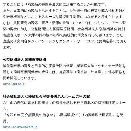
することにより両製品の特性を最大限に活用することが可能です。
また、日常的に両製品を活用することは、災害発生時に被災地域の福祉避難所
や医療機関などにおけるスムーズな環境衛生対策につながると考えられます。
なお、共同研究内容②「普及・活用の推進」については、シリウス、アース製
薬の両社に加え、公益財団法人 国際医療財団、社会福祉法人 弘陵福祉会 特別
養護老人ホーム 六甲の館の協力を得て継続的に研究を行って参ります。また、
当該の研究内容をジャパン・レジリエンス・アワード2025に共同応募しており
ます。
公益財団法人 国際医療財団
最先端医療の普及と日常的な疾病予防の啓蒙、感染拡大防止やセミナー活動を
通して歯科医療関係者の皆様には、施設基準（歯初診、外来環）に係る研修も
同時開催しています。
https://ihf.asia/
社会福祉法人 弘陵福祉会 特別養護老人ホーム 六甲の館
六甲山の自然に恵まれ四季折々の風景を感じる神戸市北区の特別養護老人ホー
ム。
『令和６年度 介護職員の働きやすい職場環境づくり内閣総理大臣表彰』を受
賞。
https://rokko-yakata.jp/