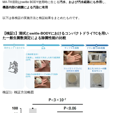
MA-T®︎溶剤はswitle BODY使用時に生じる
汚水、および汚水経路にも作用
し、
機器内部の雑菌による汚染に有用
以下は各検証の実施方法と検証結果をまとめたものです。
【検証1】清拭とswitle-BODYにおけるコンパクトドライTCを⽤い
た⼀般⽣菌数測定による除菌性能の⽐較
検証1）検証方法略図