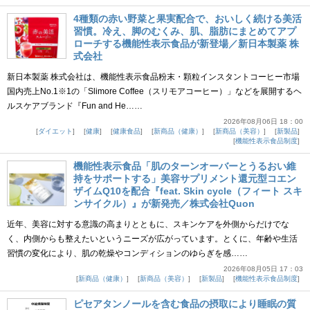
4種類の赤い野菜と果実配合で、おいしく続ける美活
習慣。冷え、脚のむくみ、肌、脂肪にまとめてアプ
ローチする機能性表示食品が新登場／新日本製薬 株
式会社
新日本製薬 株式会社は、機能性表示食品粉末・顆粒インスタントコーヒー市場
国内売上No.1※1の「Slimore Coffee（スリモアコーヒー）」などを展開するヘ
ルスケアブランド『Fun and He……
2026年08月06日 18：00
ダイエット
健康
健康食品
新商品（健康）
新商品（美容）
新製品
機能性表示食品制度
機能性表示食品「肌のターンオーバーとうるおい維
持をサポートする」美容サプリメント還元型コエン
ザイムQ10を配合『feat. Skin cycle（フィート スキ
ンサイクル）』が新発売／株式会社Quon
近年、美容に対する意識の高まりとともに、スキンケアを外側からだけでな
く、内側からも整えたいというニーズが広がっています。とくに、年齢や生活
習慣の変化により、肌の乾燥やコンディションのゆらぎを感……
2026年08月05日 17：03
新商品（健康）
新商品（美容）
新製品
機能性表示食品制度
ピセアタンノールを含む食品の摂取により睡眠の質