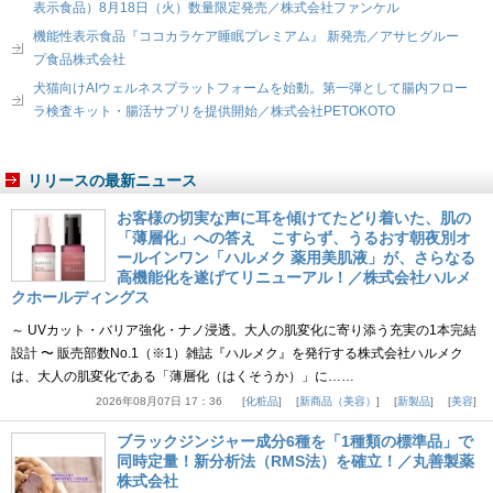
表示食品）8月18日（火）数量限定発売／株式会社ファンケル
機能性表示食品『ココカラケア睡眠プレミアム』 新発売／アサヒグルー
プ食品株式会社
犬猫向けAIウェルネスプラットフォームを始動。第一弾として腸内フロー
ラ検査キット・腸活サプリを提供開始／株式会社PETOKOTO
リリースの最新ニュース
お客様の切実な声に耳を傾けてたどり着いた、肌の
「薄層化」への答え こすらず、うるおす朝夜別オ
ールインワン「ハルメク 薬用美肌液」が、さらなる
高機能化を遂げてリニューアル！／株式会社ハルメ
クホールディングス
～ UVカット・バリア強化・ナノ浸透。大人の肌変化に寄り添う充実の1本完結
設計 〜 販売部数No.1（※1）雑誌『ハルメク』を発行する株式会社ハルメク
は、大人の肌変化である「薄層化（はくそうか）」に……
2026年08月07日 17：36
化粧品
新商品（美容）
新製品
美容
ブラックジンジャー成分6種を「1種類の標準品」で
同時定量！新分析法（RMS法）を確立！／丸善製薬
株式会社