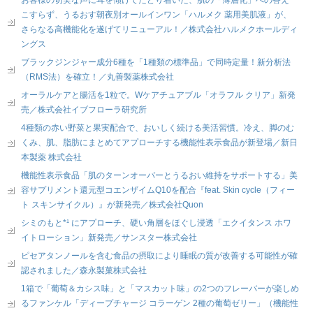
お客様の切実な声に耳を傾けてたどり着いた、肌の「薄層化」への答え
こすらず、うるおす朝夜別オールインワン「ハルメク 薬用美肌液」が、
さらなる高機能化を遂げてリニューアル！／株式会社ハルメクホールディ
ングス
ブラックジンジャー成分6種を「1種類の標準品」で同時定量！新分析法
（RMS法）を確立！／丸善製薬株式会社
オーラルケアと腸活を1粒で。Wケアチュアブル「オラフル クリア」新発
売／株式会社イブフローラ研究所
4種類の赤い野菜と果実配合で、おいしく続ける美活習慣。冷え、脚のむ
くみ、肌、脂肪にまとめてアプローチする機能性表示食品が新登場／新日
本製薬 株式会社
機能性表示食品「肌のターンオーバーとうるおい維持をサポートする」美
容サプリメント還元型コエンザイムQ10を配合『feat. Skin cycle（フィー
ト スキンサイクル）』が新発売／株式会社Quon
シミのもと*¹ にアプローチ、硬い角層をほぐし浸透「エクイタンス ホワ
イトローション」新発売／サンスター株式会社
ピセアタンノールを含む食品の摂取により睡眠の質が改善する可能性が確
認されました／森永製菓株式会社
1箱で「葡萄＆カシス味」と「マスカット味」の2つのフレーバーが楽しめ
るファンケル「ディープチャージ コラーゲン 2種の葡萄ゼリー」（機能性