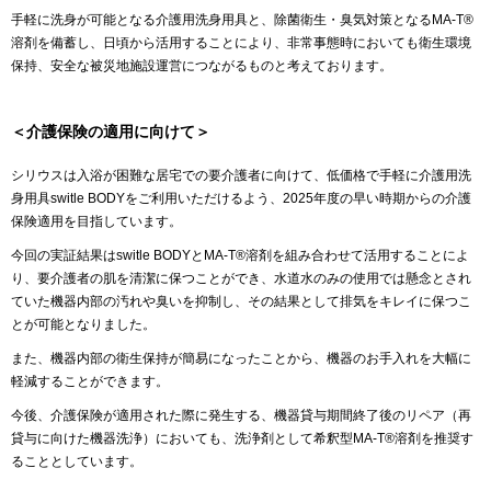
手軽に洗身が可能となる介護用洗身用具と、除菌衛生・臭気対策となるMA-T®︎
溶剤を備蓄し、日頃から活用することにより、非常事態時においても衛生環境
保持、安全な被災地施設運営につながるものと考えております。
＜介護保険の適用に向けて＞
シリウスは入浴が困難な居宅での要介護者に向けて、低価格で手軽に介護用洗
身用具switle BODYをご利用いただけるよう、2025年度の早い時期からの介護
保険適用を目指しています。
今回の実証結果はswitle BODYとMA-T®︎溶剤を組み合わせて活用することによ
り、要介護者の肌を清潔に保つことができ、水道水のみの使用では懸念とされ
ていた機器内部の汚れや臭いを抑制し、その結果として排気をキレイに保つこ
とが可能となりました。
また、機器内部の衛生保持が簡易になったことから、機器のお手入れを大幅に
軽減することができます。
今後、介護保険が適用された際に発生する、機器貸与期間終了後のリペア（再
貸与に向けた機器洗浄）においても、洗浄剤として希釈型MA-T®︎溶剤を推奨す
ることとしています。