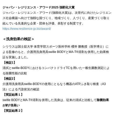
ジャパン・レジリエンス・アワード2025 強靭化大賞
ジャパン・レジリエンス・アワード(強靱化大賞)は、次世代に向けたレジリエン
ス社会構築へ向けて強靱な国づくり、地域づくり、人づくり、産業づくり取り
組んでいる先進的な企業・団体を評価、表彰する制度です。
https://www.resilience-jp.biz/award/
＜洗身効果の検証＞
シリウスは国士舘大学 体育学部スポーツ医科学科 櫻井 勝教授（医学博士）に
よる監修のもと、介護用洗身用具switle BODYとMA-T®︎溶剤を併用した効果検
証を実施しました。
【検証1】
清拭とswitle-BODYにおけるコンパクトドライTCを⽤いた⼀般⽣菌数測定によ
る除菌性能の⽐較
【検証2】
介護用洗身用具switle-BODYの使⽤にともなう機器のATPふき取り検査（A3
法）による汚染状況の確認
【実証結果１】
switle BODYとMA-T®︎溶剤を併用した洗身は、従来の清拭と比較して
除菌効果
が約7倍高い
【実証結果２】