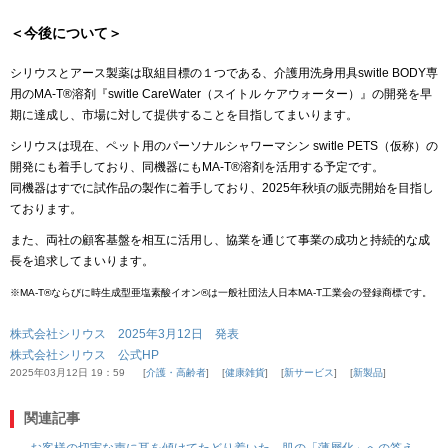
＜今後について＞
シリウスとアース製薬は取組目標の１つである、介護用洗身用具switle BODY専
用のMA-T®︎溶剤『switle CareWater（スイトル ケアウォーター）』の開発を早
期に達成し、市場に対して提供することを目指してまいります。
シリウスは現在、ペット用のパーソナルシャワーマシン switle PETS（仮称）の
開発にも着手しており、同機器にもMA-T®︎溶剤を活用する予定です。
同機器はすでに試作品の製作に着手しており、2025年秋頃の販売開始を目指し
ております。
また、両社の顧客基盤を相互に活用し、協業を通じて事業の成功と持続的な成
長を追求してまいります。
※MA-T®︎ならびに時生成型亜塩素酸イオン®︎は一般社団法人日本MA-T工業会の登録商標です。
株式会社シリウス 2025年3月12日 発表
株式会社シリウス 公式HP
2025年03月12日 19：59
介護・高齢者
健康雑貨
新サービス
新製品
関連記事