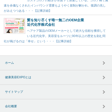
ポストコロナの動きが水面下で加速している。コロナ禍で減
速を余儀なくされたインバウンド需要もようやく規制が解かれ、復調の兆し
がみえつつある・・・【記事詳細】
髪を知り尽くす唯一無二のOEM企業
近代化学株式会社
ヘアケア製品のOEMメーカーとして絶大な信頼を獲得して
いる近代化学。美容室をルーツに90年以上の歴史を刻む同
社が掲げるのは「幸せ」という・・・【記事詳細】
ホーム
健康美容EXPOとは
サイトマップ
会社概要