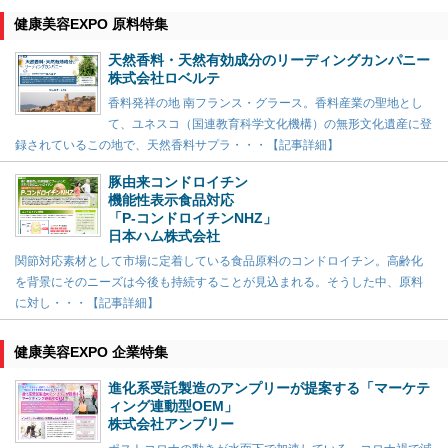
健康美容EXPO 原料特集
天然香料・天然有効成分のリーディングカンパニー
株式会社ロベルテ
香料発祥の地 南フランス・グラース。香料産業の聖地とし
て、ユネスコ（国連教育科学文化機構）の無形文化遺産に登
録されているこの地で、天然香料サプラ・・・【記事詳細】
豚由来コンドロイチン
機能性表示食品対応
「P-コンドロイチンNHZ」
日本ハム株式会社
関節対応素材として市場に定着している食品原料のコンドロイチン。高齢化
を背景にそのニーズは今後も持続することが見込まれる。そうした中、原料
に対し・・・【記事詳細】
健康美容EXPO 企業特集
進化系受託製造のアンプリーが提案する「マーケテ
ィング連動型OEM」
株式会社アンプリー