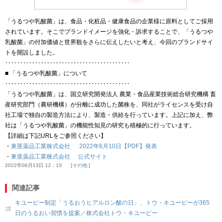
「うるつや乳酸菌」は、食品・化粧品・健康食品の企業様に原料としてご採用
されています。そこでブランドイメージを強化・訴求することで、「うるつや
乳酸菌」の付加価値と世界観をさらに伝えしたいと考え、今回のブランドサイ
トを開設しました。
‥‥‥‥‥‥‥‥‥‥‥‥‥‥‥‥‥‥‥‥‥
■ 「うるつや乳酸菌」について
‥‥‥‥‥‥‥‥‥‥‥‥‥‥‥‥‥‥‥‥‥
「うるつや乳酸菌」は、国立研究開発法人 農業・食品産業技術総合研究機構 畜
産研究部門（農研機構）が分離に成功した菌株を、同社がライセンスを受け自
社工場で独自の製造方法により、製造・供給を行っています。上記に加え、弊
社は「うるつや乳酸菌」の機能性知見の研究も積極的に行っています。
【詳細は下記URLをご参照ください】
・
東亜薬品工業株式会社 2022年6月10日【PDF】発表
・
東亜薬品工業株式会社 公式サイト
2022年06月13日 12：15
その他.
関連記事
キユーピー制定「うるおうヒアルロン酸の日」、トウ・キユーピーが365
日のうるおい習慣を提案／株式会社トウ・キユーピー