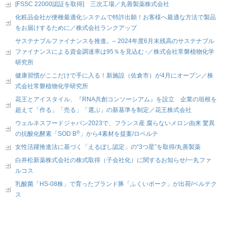
[FSSC 22000認証を取得] 三次工場／丸善製薬株式会社
化粧品会社が便種最適化システムで特許出願！お客様へ最適な方法で製品
をお届けするために／株式会社ランクアップ
サステナブルファイナンスを推進。– 2024年度6月末残高のサステナブル
ファイナンスによる資金調達率は95％を見込む -／株式会社常磐植物化学
研究所
健康習慣がここだけで手に入る！新施設（佐倉市）が4月にオープン／株
式会社常磐植物化学研究所
花王とアイスタイル、『RNA共創コンソーシアム』を設立 企業の垣根を
超えて「作る」「売る」「選ぶ」の新基準を制定／花王株式会社
ウェルネスフードジャパン2023で、フランス産 腐らないメロン由来 驚異
®
の抗酸化酵素「SOD B
」から4素材を提案/ロベルテ
女性活躍推進法に基づく「えるぼし認定」の“3つ星”を取得/丸善製薬
白井松新薬株式会社の株式取得（子会社化）に関するお知らせ/一丸ファ
ルコス
乳酸菌「HS-08株」で育ったブランド豚「ふくいポーク」が出荷/ベルテク
ス