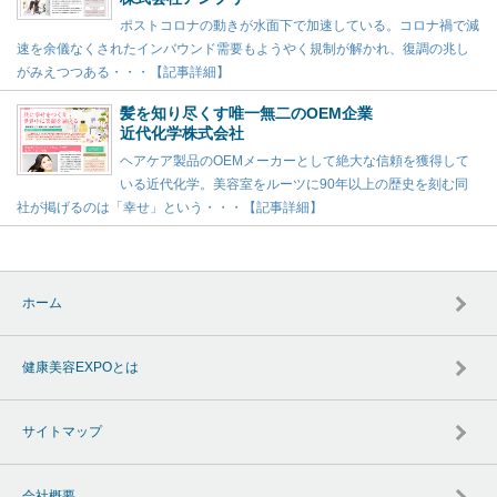
ポストコロナの動きが水面下で加速している。コロナ禍で減
速を余儀なくされたインバウンド需要もようやく規制が解かれ、復調の兆し
がみえつつある・・・【記事詳細】
髪を知り尽くす唯一無二のOEM企業
近代化学株式会社
ヘアケア製品のOEMメーカーとして絶大な信頼を獲得して
いる近代化学。美容室をルーツに90年以上の歴史を刻む同
社が掲げるのは「幸せ」という・・・【記事詳細】
ホーム
健康美容EXPOとは
サイトマップ
会社概要