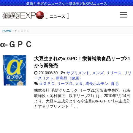
健康と美容のニュースなら健康美容EXPOニュース
HOME
>
α-ＧＰＣ
α-ＧＰＣ
大豆生まれのα-GPC！栄養補助食品リーブ21
から新発売
2010/06/30
-
サプリメント
,
メンズ
,
リリース
,
リリ
ースリスト
,
新商品（健康）
α-ＧＰＣ
,
リーブ21
,
大豆
,
成長ホルモン
,
育毛
株式会社 毛髪クリニック リーブ21(大阪市中央区、代表
取締役：岡村勝正、以下リーブ21）は、2010年7月14日
より、大豆を主成分とする今注目のα-ＧＰＣ*1を主成分
とするサプリメント「 …