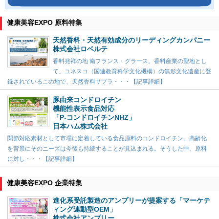
健康美容EXPO 原料特集
天然香料・天然有効成分のリーディングカンパニー
株式会社ロベルテ
香料発祥の地 南フランス・グラース。香料産業の聖地とし
て、ユネスコ（国連教育科学文化機構）の無形文化遺産に登
録されているこの地で、天然香料サプラ・・・【記事詳細】
豚由来コンドロイチン
機能性表示食品対応
「P-コンドロイチンNHZ」
日本ハム株式会社
関節対応素材として市場に定着している食品原料のコンドロイチン。高齢化
を背景にそのニーズは今後も持続することが見込まれる。そうした中、原料
に対し・・・【記事詳細】
健康美容EXPO 企業特集
進化系受託製造のアンプリーが提案する「マーケテ
ィング連動型OEM」
株式会社アンプリー