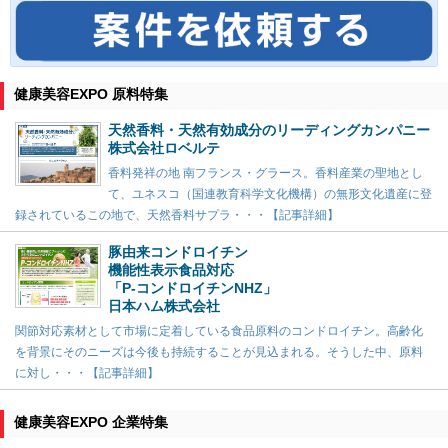
健康美容EXPO 原料特集
天然香料・天然有効成分のリーディングカンパニー
株式会社ロベルテ
香料発祥の地 南フランス・グラース。香料産業の聖地とし
て、ユネスコ（国連教育科学文化機構）の無形文化遺産に登
録されているこの地で、天然香料サプラ・・・【記事詳細】
豚由来コンドロイチン
機能性表示食品対応
「P-コンドロイチンNHZ」
日本ハム株式会社
関節対応素材として市場に定着している食品原料のコンドロイチン。高齢化
を背景にそのニーズは今後も持続することが見込まれる。そうした中、原料
に対し・・・【記事詳細】
健康美容EXPO 企業特集