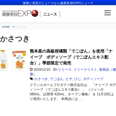
健康と美容のニュースなら健康美容EXPOニュース
HOME
>
かさつき
かさつき
熊本産の高級柑橘類「でこぽん」を使用「ナ
イーブ ボディソープ（でこぽんエキス配
合）」季節限定で発売
2010/11/15
-
リリース
,
リリースリスト
,
新商品（健
康）
かさつき
,
でこぽん
,
ヒザ
,
ひじ
,
ボディソープ
クラシエホームプロダクツ株式会社は、 「ナイーブ ボデ
ィソープ （でこぽんエキス配合） 」 （ジャンボ
580mL、詰替用 420mL、オープン価格） を 11月18日よ
り発売いたします。 本商品には …