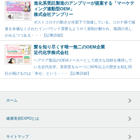
進化系受託製造のアンプリーが提案する「マーケテ
ィング連動型OEM」
株式会社アンプリー
ポストコロナの動きが水面下で加速している。コロナ禍で減
速を余儀なくされたインバウンド需要もようやく規制が解かれ、復調の兆し
がみえつつある・・・【記事詳細】
髪を知り尽くす唯一無二のOEM企業
近代化学株式会社
ヘアケア製品のOEMメーカーとして絶大な信頼を獲得して
いる近代化学。美容室をルーツに90年以上の歴史を刻む同
社が掲げるのは「幸せ」という・・・【記事詳細】
ホーム
健康美容EXPOとは
サイトマップ