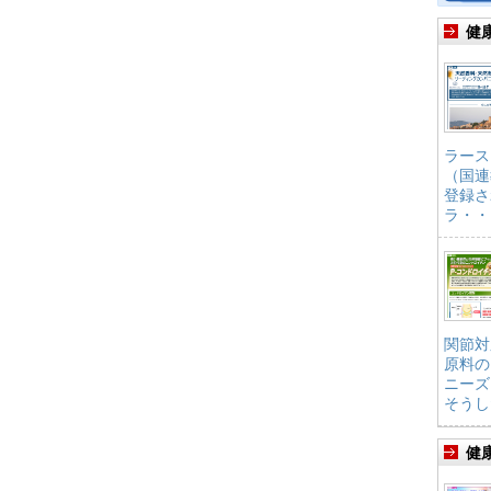
健
ラース
（国連
登録さ
ラ・・
関節対
原料の
ニーズ
そうし
健