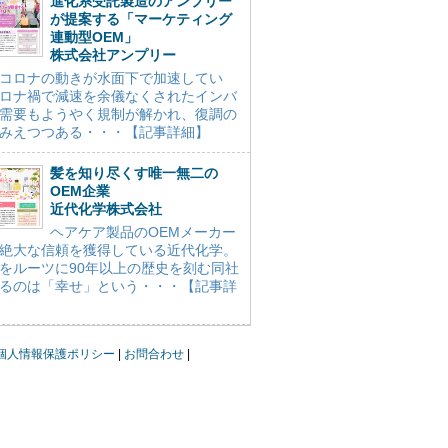
進化系受託製造のアンプリー
が提案する「マーケティング
連動型OEM」
株式会社アンプリー
コロナの動きが水面下で加速してい
ロナ禍で減速を余儀なくされたインバ
需要もようやく規制が解かれ、復調の
みえつつある・・・【記事詳細】
髪を知り尽くす唯一無二の
OEM企業
近代化学株式会社
ヘアケア製品のOEMメーカー
絶大な信頼を獲得している近代化学。
をルーツに90年以上の歴史を刻む同社
るのは「幸せ」という・・・【記事詳
個人情報保護ポリシー
お問合わせ