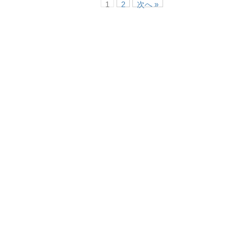
1
2
次へ »