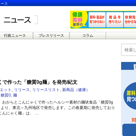
ュース
行政ニュース
プレスリリース
コラム
で作った「糖質0g麺」を発売/紀文
エット
,
リリース
,
リリースリスト
,
新商品（健康）
,
糖質0
,
麺
、おからとこんにゃくで作ったヘルシー素材の麺状食品「糖質0g
月）より、東北～九州地区で発売します。この春夏期に発売しており
こんにゃく麺」は、 …