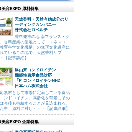
康美容EXPO 原料特集
天然香料・天然有効成分のリ
ーディングカンパニー
株式会社ロベルテ
香料発祥の地 南フランス・グ
。香料産業の聖地として、ユネスコ
教育科学文化機構）の無形文化遺産に
れているこの地で、天然香料サプ
・【記事詳細】
豚由来コンドロイチン
機能性表示食品対応
「P-コンドロイチンNHZ」
日本ハム株式会社
応素材として市場に定着している食品
コンドロイチン。高齢化を背景にその
は今後も持続することが見込まれる。
た中、原料に対し・・・【記事詳細】
康美容EXPO 企業特集