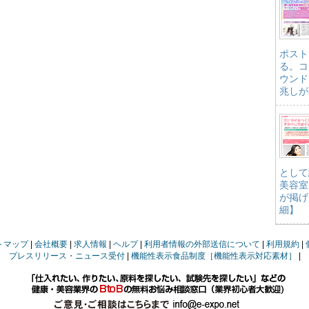
ポスト
る。コ
ウンド
兆しが
として
美容室
が掲げ
細】
トマップ
会社概要
求人情報
ヘルプ
利用者情報の外部送信について
利用規約
プレスリリース・ニュース受付
機能性表示食品制度［機能性表示対応素材］