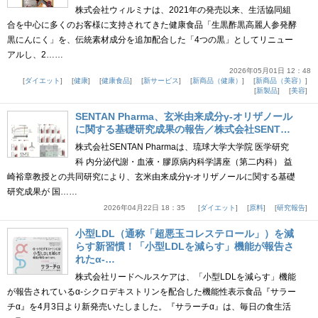
株式会社ウィルミナは、2021年の発売以来、生活協同組
合を中心に多くのお客様に支持されてきた健康食品「生黒酢黒高麗人参発酵
黒にんにく」を、伝統素材成分を追加配合した「4つの黒」としてリニュー
アルし、2……
2026年05月01日 12：48
ダイエット
健康
健康食品
新サービス
新商品（健康）
新商品（美容）
新製品
美容
SENTAN Pharma、玄米由来成分γ-オリザノール
に関する基礎研究成果の報告／株式会社SENT…
株式会社SENTAN Pharmaは、琉球大学大学院 医学研究
科 内分泌代謝・血液・膠原病内科学講座（第二内科） 益
崎裕章教授との共同研究により、玄米由来成分γ-オリザノールに関する基礎
研究成果が 国……
2026年04月22日 18：35
ダイエット
原料
研究報告
小型LDL（通称「超悪玉コレステロール」）を減
らす新習慣！「小型LDLを減らす」機能が報告さ
れたα-…
株式会社リードヘルスケアは、「小型LDLを減らす」機能
が報告されているα-シクロデキストリンを配合した機能性表示食品『サラー
チα』を4月3日より新発売いたしました。『サラーチα』は、毎日の食生活