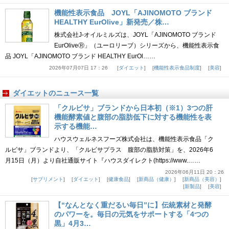
機能性表示食品 JOYL「AJINOMOTO ブランド
HEALTHY EurOlive」新発売／株…
株式会社J-オイルミルズは、JOYL「AJINOMOTO ブランド
EurOliveⓇ」（ユーロリーブ）シリーズから、機能性表示食
品 JOYL「AJINOMOTO ブランド HEALTHY EurOl……
2026年07月07日 17：26
ダイエット
機能性表示食品制度
美容
ダイエットのニュース一覧
「クルビサ」ブランドから日本初（※1）3つの肝
機能酵素値と腹部の脂肪低下に対する機能性を表
示する機能…
ハウスウェルネスフーズ株式会社は、機能性表示食品「ク
ルビサ」ブランドより、「クルビサプラス 腹部の脂肪対策」を、2026年6
月15日（月）より自社通販サイト『ハウスダイレクト(https://www.……
2026年06月11日 20：26
サプリメント
ダイエット
健康食品
新商品（健康）
新商品（美容）
新製品
美容
【“なんとなく重だるい毎日”に】伝統素材と発酵
のパワーを。毎日の元気をサポートする「4つの
黒」4月3…