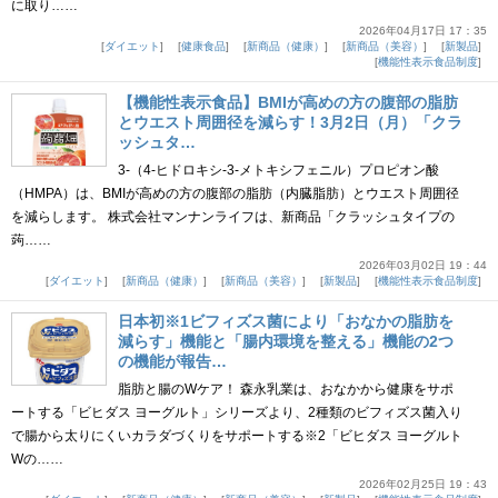
に取り……
2026年04月17日 17：35
ダイエット
健康食品
新商品（健康）
新商品（美容）
新製品
機能性表示食品制度
【機能性表示食品】BMIが高めの方の腹部の脂肪
とウエスト周囲径を減らす！3月2日（月）「クラ
ッシュタ…
3-（4-ヒドロキシ-3-メトキシフェニル）プロピオン酸
（HMPA）は、BMIが高めの方の腹部の脂肪（内臓脂肪）とウエスト周囲径
を減らします。 株式会社マンナンライフは、新商品「クラッシュタイプの
蒟……
2026年03月02日 19：44
ダイエット
新商品（健康）
新商品（美容）
新製品
機能性表示食品制度
日本初※1ビフィズス菌により「おなかの脂肪を
減らす」機能と「腸内環境を整える」機能の2つ
の機能が報告…
脂肪と腸のWケア！ 森永乳業は、おなかから健康をサポ
ートする「ビヒダス ヨーグルト」シリーズより、2種類のビフィズス菌入り
で腸から太りにくいカラダづくりをサポートする※2「ビヒダス ヨーグルト
Wの……
2026年02月25日 19：43