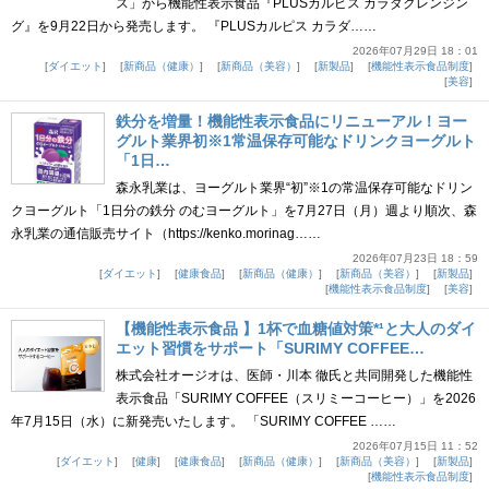
ス」から機能性表示食品『PLUSカルピス カラダクレンジン
グ』を9月22日から発売します。 『PLUSカルピス カラダ……
2026年07月29日 18：01
ダイエット
新商品（健康）
新商品（美容）
新製品
機能性表示食品制度
美容
鉄分を増量！機能性表示食品にリニューアル！ヨー
グルト業界初※1常温保存可能なドリンクヨーグルト
「1日…
森永乳業は、ヨーグルト業界“初”※1の常温保存可能なドリン
クヨーグルト「1日分の鉄分 のむヨーグルト」を7月27日（月）週より順次、森
永乳業の通信販売サイト（https://kenko.morinag……
2026年07月23日 18：59
ダイエット
健康食品
新商品（健康）
新商品（美容）
新製品
機能性表示食品制度
美容
【機能性表示食品 】1杯で血糖値対策*¹と大人のダイ
エット習慣をサポート「SURIMY COFFEE…
株式会社オージオは、医師・川本 徹氏と共同開発した機能性
表示食品「SURIMY COFFEE（スリミーコーヒー）」を2026
年7月15日（水）に新発売いたします。 「SURIMY COFFEE ……
2026年07月15日 11：52
ダイエット
健康
健康食品
新商品（健康）
新商品（美容）
新製品
機能性表示食品制度