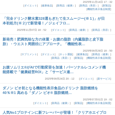
2025年11月14日 17：32
ダイエット
健康食品
新商品（健康）
新商品（美容）
新製品
機能性表示食品制度
「完全ドリンク酵水素328選もぎたて生スムージー(※１)」が日
本初処方(※２)で新登場！／ジェイフロ…
2025年11月07日 18：52
ダイエット
新商品（健康）
新商品（美容）
新発売！肥満気味な方の体重・お腹の脂肪（内臓脂肪と皮下脂
肪）・ウエスト周囲径にアプローチ。「機能性表…
2025年09月29日 18：50
サプリメント
ダイエット
ネット通販
健康食品
新商品（健康）
新商品（美容）
新製品
機能性表示食品制度
お腹ソムリエ®がAIで行動変容を加速！パーソナルレコメンド機
能搭載で「健康経営ROI」と「サービス連…
2025年09月24日 20：12
ダイエット
新サービス
ダノン ビオ初となる機能性表示食品のドリンク 脂肪燃焼を
40％※1 高める「ダノン ビオ® 脂肪燃焼…
2025年07月01日 19：02
ダイエット
新商品（健康）
新製品
機能性表示食品制度
人気No1プロテインに新フレーバーが登場！「クリアホエイプロ