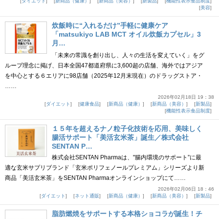
ダイエット
新商品（健康）
新商品（美容）
新製品
機能性表示食品制度
美容
炊飯時に“入れるだけ”手軽に健康ケア
「matsukiyo LAB MCT オイル炊飯カプセル」3
月…
「未来の常識を創り出し、人々の生活を変えていく」をグ
ループ理念に掲げ、日本全国47都道府県に3,600超の店舗、海外ではアジア
を中心とする６エリアに98店舗（2025年12月末現在）のドラッグストア・
……
2026年02月18日 19：38
ダイエット
健康食品
新商品（健康）
新商品（美容）
新製品
機能性表示食品制度
１５年を超えるナノ粒子化技術を応用、美味しく
腸活サポート「美活玄米茶」誕生／株式会社
SENTAN P…
株式会社SENTAN Pharmaは、"腸内環境のサポート”に最
適な玄米サプリブランド「玄米ポリフェノールプレミアム」シリーズより新
商品「美活玄米茶」をSENTAN Pharmaオンラインショップにて……
2026年02月06日 18：46
ダイエット
ネット通販
新商品（健康）
新商品（美容）
新製品
脂肪燃焼をサポートする本格ショコラが誕生！チ