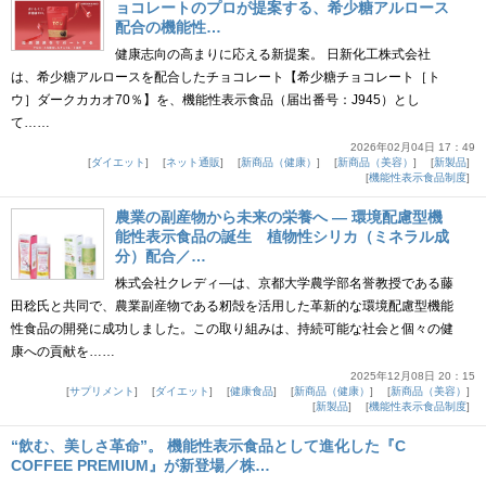
ョコレートのプロが提案する、希少糖アルロース
配合の機能性…
健康志向の高まりに応える新提案。 日新化工株式会社
は、希少糖アルロースを配合したチョコレート【希少糖チョコレート［ト
ウ］ダークカカオ70％】を、機能性表示食品（届出番号：J945）とし
て……
2026年02月04日 17：49
ダイエット
ネット通販
新商品（健康）
新商品（美容）
新製品
機能性表示食品制度
農業の副産物から未来の栄養へ — 環境配慮型機
能性表示食品の誕生 植物性シリカ（ミネラル成
分）配合／…
株式会社クレディ―は、京都大学農学部名誉教授である藤
田稔氏と共同で、農業副産物である籾殻を活用した革新的な環境配慮型機能
性食品の開発に成功しました。この取り組みは、持続可能な社会と個々の健
康への貢献を……
2025年12月08日 20：15
サプリメント
ダイエット
健康食品
新商品（健康）
新商品（美容）
新製品
機能性表示食品制度
“飲む、美しさ革命”。 機能性表示食品として進化した『C
COFFEE PREMIUM』が新登場／株…