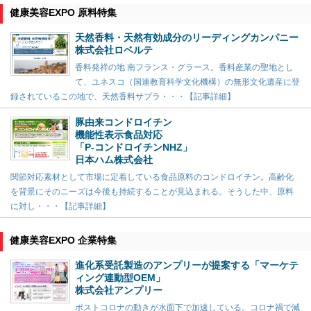
健康美容EXPO 原料特集
天然香料・天然有効成分のリーディングカンパニー
株式会社ロベルテ
香料発祥の地 南フランス・グラース。香料産業の聖地とし
て、ユネスコ（国連教育科学文化機構）の無形文化遺産に登
録されているこの地で、天然香料サプラ・・・【記事詳細】
豚由来コンドロイチン
機能性表示食品対応
「P-コンドロイチンNHZ」
日本ハム株式会社
関節対応素材として市場に定着している食品原料のコンドロイチン。高齢化
を背景にそのニーズは今後も持続することが見込まれる。そうした中、原料
に対し・・・【記事詳細】
健康美容EXPO 企業特集
進化系受託製造のアンプリーが提案する「マーケテ
ィング連動型OEM」
株式会社アンプリー
ポストコロナの動きが水面下で加速している。コロナ禍で減