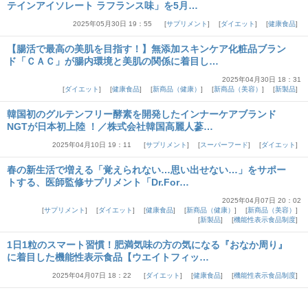
テインアイソレート ラフランス味」を5月…
2025年05月30日 19：55
サプリメント
ダイエット
健康食品
【腸活で最高の美肌を目指す！】無添加スキンケア化粧品ブラン
ド「ＣＡＣ」が腸内環境と美肌の関係に着目し…
2025年04月30日 18：31
ダイエット
健康食品
新商品（健康）
新商品（美容）
新製品
韓国初のグルテンフリー酵素を開発したインナーケアブランド
NGTが日本初上陸 ！／株式会社韓国高麗人蔘…
2025年04月10日 19：11
サプリメント
スーパーフード
ダイエット
春の新生活で増える「覚えられない…思い出せない…」をサポー
トする、医師監修サプリメント「Dr.For…
2025年04月07日 20：02
サプリメント
ダイエット
健康食品
新商品（健康）
新商品（美容）
新製品
機能性表示食品制度
1日1粒のスマート習慣！肥満気味の方の気になる『おなか周り』
に着目した機能性表示食品【ウエイトフィッ…
2025年04月07日 18：22
ダイエット
健康食品
機能性表示食品制度