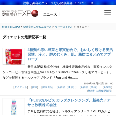
健康と美容のニュースなら健康美容EXPOニュース
健康美容EXPO
健康美容EXPOニュース
リリース：TOP
ダイエット
ダイエットの最新記事一覧
4種類の赤い野菜と果実配合で、おいしく続ける美活
習慣。冷え、脚のむくみ、肌、脂肪にまとめてアプ
ローチ…
新日本製薬 株式会社は、機能性表示食品粉末・顆粒インスタ
ントコーヒー市場国内売上No.1※1の「Slimore Coffee（スリモアコーヒー）」
などを展開するヘルスケアブランド『Fun and He……
2026年08月06日 18：00
ダイエット
健康
健康食品
新商品（健康）
新商品（美容）
新製品
機能性表示食品制度
『PLUSカルピス カラダクレンジング』新発売／ア
サヒ飲料株式会社…
アサヒ飲料株式会社は、ヘルスケアシリーズ「PLUSカルピ