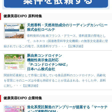
健康美容EXPO 原料特集
天然香料・天然有効成分のリーディングカンパニー
株式会社ロベルテ
香料発祥の地 南フランス・グラース。香料産業の聖地とし
て、ユネスコ（国連教育科学文化機構）の無形文化遺産に登
録されているこの地で、天然香料サプラ・・・【記事詳細】
豚由来コンドロイチン
機能性表示食品対応
「P-コンドロイチンNHZ」
日本ハム株式会社
関節対応素材として市場に定着している食品原料のコンドロイチン。高齢化
を背景にそのニーズは今後も持続することが見込まれる。そうした中、原料
に対し・・・【記事詳細】
健康美容EXPO 企業特集
進化系受託製造のアンプリーが提案する「マーケテ
ィング連動型OEM」