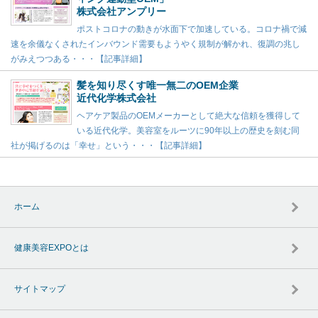
株式会社アンプリー
ポストコロナの動きが水面下で加速している。コロナ禍で減
速を余儀なくされたインバウンド需要もようやく規制が解かれ、復調の兆し
がみえつつある・・・【記事詳細】
髪を知り尽くす唯一無二のOEM企業
近代化学株式会社
ヘアケア製品のOEMメーカーとして絶大な信頼を獲得して
いる近代化学。美容室をルーツに90年以上の歴史を刻む同
社が掲げるのは「幸せ」という・・・【記事詳細】
ホーム
健康美容EXPOとは
サイトマップ