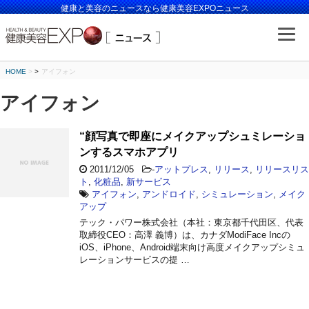
健康と美容のニュースなら健康美容EXPOニュース
HOME
>
アイフォン
アイフォン
“顔写真で即座にメイクアップシュミレーショ
ンするスマホアプリ
2011/12/05
-
アットプレス
,
リリース
,
リリースリス
ト
,
化粧品
,
新サービス
アイフォン
,
アンドロイド
,
シミュレーション
,
メイク
アップ
テック・パワー株式会社（本社：東京都千代田区、代表
取締役CEO：高澤 義博）は、カナダModiFace Incの
iOS、iPhone、Android端末向け高度メイクアップシミュ
レーションサービスの提 …