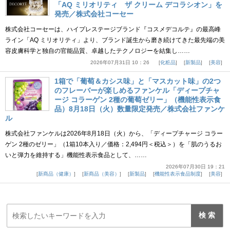
「AQ ミリオリティ ザ クリーム デコラシオン」を
発売／株式会社コーセー
株式会社コーセーは、ハイプレステージブランド『コスメデコルテ』の最高峰
ライン「AQ ミリオリティ」より、ブランド誕生から磨き続けてきた最先端の美
容皮膚科学と独自の官能品質、卓越したテクノロジーを結集し……
2026年07月31日 10：26
化粧品
新製品
美容
1箱で「葡萄＆カシス味」と「マスカット味」の2つ
のフレーバーが楽しめるファンケル「ディープチャ
ージ コラーゲン 2種の葡萄ゼリー」（機能性表示食
品）8月18日（火）数量限定発売／株式会社ファンケ
ル
株式会社ファンケルは2026年8月18日（火）から、「ディープチャージ コラー
ゲン 2種のゼリー」（1箱10本入り／価格：2,494円＜税込＞）を「肌のうるお
いと弾力を維持する」機能性表示食品として、……
2026年07月30日 19：21
新商品（健康）
新商品（美容）
新製品
機能性表示食品制度
美容