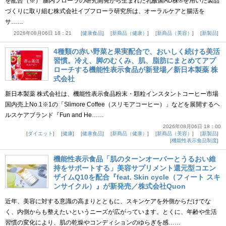
を配合（※） 腸内フローラの研究開発から生まれた乳酸菌AD株®を用いた製品
づくりに取り組む株式会社イブフローラ研究所は、オーラルケアと腸活を
サ……
2026年08月06日 18：21
健康食品
新商品（健康）
新商品（美容）
新製品
4種類の赤い野菜と果実配合で、おいしく続ける美活
習慣。冷え、脚のむくみ、肌、脂肪にまとめてアプ
ローチする機能性表示食品が新登場／新日本製薬 株
式会社
新日本製薬 株式会社は、機能性表示食品粉末・顆粒インスタントコーヒー市場
国内売上No.1※1の「Slimore Coffee（スリモアコーヒー）」などを展開するヘ
ルスケアブランド『Fun and He……
2026年08月06日 18：00
ダイエット
健康
健康食品
新商品（健康）
新商品（美容）
新製品
機能性表示食品制度
機能性表示食品「肌のターンオーバーとうるおい維
持をサポートする」美容サプリメント還元型コエン
ザイムQ10を配合『feat. Skin cycle（フィート スキ
ンサイクル）』が新発売／株式会社Quon
近年、美容に対する意識の高まりとともに、スキンケアを外側からだけでな
く、内側からも整えたいというニーズが広がっています。とくに、年齢や生活
習慣の変化により、肌の乾燥やコンディションのゆらぎを感……