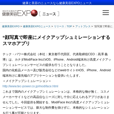
健康と美容のニュースなら健康美容EXPOニュース
健康美容EXPO
健康美容EXPOニュース
リリース：TOP
アットプレス
“顔写真で即座に
“顔写真で即座にメイクアップシュミレーションする
スマホアプリ
テック・パワー株式会社（本社：東京都千代田区、代表取締役CEO：高澤 義
博）は、カナダModiFace IncのiOS、iPhone、Android端末向け高度メイクアッ
プシミュレーションサービスの提供を行うこととなりました。
国内の化粧品メーカー及び販売会社などのwebサイトやiOS、iPhone、Android
端末向けに最先端のアプリケーションを提供いたします。
＜メイクアップシミュレーション＞
http://www.tec-power.co.jp/modiface.html
これまで国内のメイクアップシミュレーションは、本格的な物が無く、コスメ
メーカーサイトなどの高品位なニーズに対し十分に応えられるアプリがありま
せんでした。今回提供を開始する、ModiFace Incの高度メイクアップシミュレ
ーションサービスでは、膨大な制作費を掛けずに、本格的なシミュレーション
を行う事が可能となります。