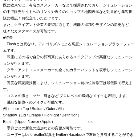
既に欧米では、有名コスメメーカーなどで採用されており、シミュレーション
の中で販売サイトへのリンクや近くのショップの地図表示など効果的な集客拡
販に幅広くお役立ていただけます。
また、クライアント企業の要望に応じて、機能の追加やデザインの変更など、
様々なカスタマイズが可能です。
■特長
・Flashとは異なり、アルゴリズムによる高度シミュレーションプラットフォー
ムです。
・即座にその場で自分の顔写真にあらゆるメイクアップの高度なシミュレーシ
ョンが行えます。
・クライアントコスメメーカーの全てのカラーパレットを表示しシミュレーシ
ョンが行えます。
・高度な顔認識技術により、シミュレーション前の位置修正は最低限で行えま
す。
・コスメの濃さ、ツヤ、輝きなど プロレベルの繊細なメイクを表現します。
・繊細な部位へのメイクが可能です。
例：Liner（Top / Bottom / Outer / All）
Shadow（Lid / Crease / Highlight / Definition）
Blush（Upper /Lower / Apple） etc
・季節ごとの新色の追加などの変更が可能です。
・ユーザーはbefore/after写真をTwitterやfacebookで友達と共有することができ