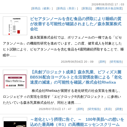
2026年08月05日 17：03
新商品（健康）
新商品（美容）
新製品
機能性表示食品制度
ピセアタンノールを含む食品の摂取により睡眠の質
が改善する可能性が確認されました／森永製菓株式
会社
森永製菓株式会社では、ポリフェノールの一種である「ピセ
アタンノール」の機能性研究を進めています。この度、健常成人を対象とした
ヒト試験により、ピセアタンノールを含む食品を4週間継続摂取することで、睡
眠中……
2026年08月04日 20：09
原料
研究報告
【共創プロジェクト成果】森永乳業、ビフィズス菌
BB536配合ヨーグルトと生活習慣改善による「老化
速度の減速」の可能性を確認／株式会社Rhelixa
株式会社Rhelixaが展開する老化研究の社会実装を推進し、
ロンジェビティの実現を目指す「エピクロック®共創プロジェクト」に参画い
ただいている森永乳業株式会社が、同社と連携……
2026年07月31日 17：47
原料
研究報告
美容
調査
～老化という摂理に告ぐ。～ 100年美肌への想いを
込めた最高峰（※1）の高機能エッセンスクリーム