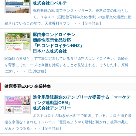
株式会社ロベルテ
香料発祥の地 南フランス・グラース。香料産業の聖地とし
て、ユネスコ（国連教育科学文化機構）の無形文化遺産に登
録されているこの地で、天然香料サプラ・・・【記事詳細】
豚由来コンドロイチン
機能性表示食品対応
「P-コンドロイチンNHZ」
日本ハム株式会社
関節対応素材として市場に定着している食品原料のコンドロイチン。高齢化
を背景にそのニーズは今後も持続することが見込まれる。そうした中、原料
に対し・・・【記事詳細】
健康美容EXPO 企業特集
進化系受託製造のアンプリーが提案する「マーケテ
ィング連動型OEM」
株式会社アンプリー
ポストコロナの動きが水面下で加速している。コロナ禍で減
速を余儀なくされたインバウンド需要もようやく規制が解かれ、復調の兆し
がみえつつある・・・【記事詳細】