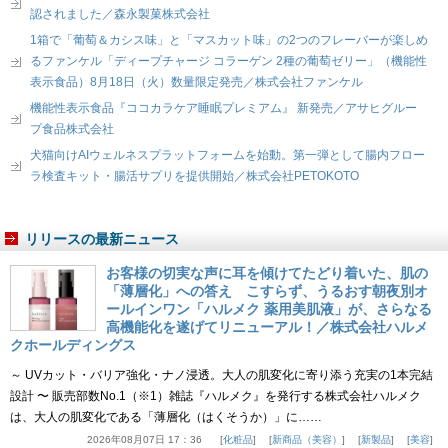
認されました／森永製菓株式会社
1箱で「葡萄＆カシス味」と「マスカット味」の2つのフレーバーが楽しめ
るファンケル「ディープチャージ コラーゲン 2種の葡萄ゼリー」（機能性
表示食品）8月18日（火）数量限定発売／株式会社ファンケル
機能性表示食品『ココカラケア睡眠プレミアム』 新発売／アサヒグルー
プ食品株式会社
犬猫向けAIウェルネスプラットフォームを始動。第一弾として腸内フロー
ラ検査キット・腸活サプリを提供開始／株式会社PETOKOTO
リリースの最新ニュース
お客様の切実な声に耳を傾けてたどり着いた、肌の
「薄層化」への答え こすらず、うるおす朝夜別オ
ールインワン「ハルメク 薬用美肌液」が、さらなる
高機能化を遂げてリニューアル！／株式会社ハルメ
クホールディングス
～ UVカット・バリア強化・ナノ浸透。大人の肌変化に寄り添う充実の1本完結
設計 〜 販売部数No.1（※1）雑誌『ハルメク』を発行する株式会社ハルメク
は、大人の肌変化である「薄層化（はくそうか）」に……
2026年08月07日 17：36
化粧品
新商品（美容）
新製品
美容