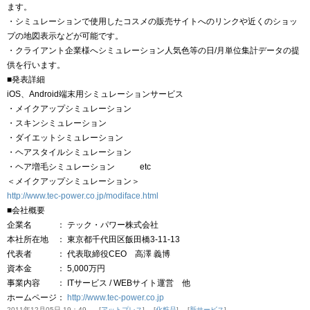
ます。
・シミュレーションで使用したコスメの販売サイトへのリンクや近くのショッ
プの地図表示などが可能です。
・クライアント企業様へシミュレーション人気色等の日/月単位集計データの提
供を行います。
■発表詳細
iOS、Android端末用シミュレーションサービス
・メイクアップシミュレーション
・スキンシミュレーション
・ダイエットシミュレーション
・ヘアスタイルシミュレーション
・ヘア増毛シミュレーション etc
＜メイクアップシミュレーション＞
http://www.tec-power.co.jp/modiface.html
■会社概要
企業名 ： テック・パワー株式会社
本社所在地 ： 東京都千代田区飯田橋3-11-13
代表者 ： 代表取締役CEO 高澤 義博
資本金 ： 5,000万円
事業内容 ： ITサービス / WEBサイト運営 他
ホームページ：
http://www.tec-power.co.jp
2011年12月05日 19：49
アットプレス
化粧品
新サービス