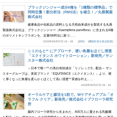
ブラックジンジャー成分6種を「1種類の標準品」で
同時定量！新分析法（RMS法）を確立！／丸善製薬
株式会社
健康食品や化粧品の原料となる天然由来成分を製造する丸善
製薬株式会社は、ブラックジンジャー（Kaempferia parviflora）に含まれる6種
のポリメトキシフラボンを、定量NMR法に基づ……
2026年08月07日 16：49
原料
機能性表示食品制度
シミのもと*¹ にアプローチ、硬い角層をほぐし浸透
「エクイタンス ホワイトローション」新発売／サン
スター株式会社
～日本で唯一*² の美白有効成分「リノレックS」配合～ サン
スターグループは、美容ブランド「EQUITANCE（エクイタンス）」より、硬
く厚くなった角層を柔らかくほぐして高い浸透*³ 実感を叶え……
2026年08月07日 09：44
オーラルケアと腸活を1粒で。Wケアチュアブル「オ
ラフル クリア」新発売／株式会社イブフローラ研究
所
腸内フローラ研究から生まれた、400万人に愛される乳酸菌