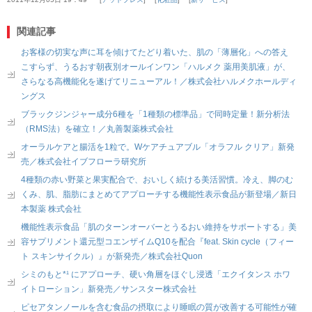
関連記事
お客様の切実な声に耳を傾けてたどり着いた、肌の「薄層化」への答え
こすらず、うるおす朝夜別オールインワン「ハルメク 薬用美肌液」が、
さらなる高機能化を遂げてリニューアル！／株式会社ハルメクホールディ
ングス
ブラックジンジャー成分6種を「1種類の標準品」で同時定量！新分析法
（RMS法）を確立！／丸善製薬株式会社
オーラルケアと腸活を1粒で。Wケアチュアブル「オラフル クリア」新発
売／株式会社イブフローラ研究所
4種類の赤い野菜と果実配合で、おいしく続ける美活習慣。冷え、脚のむ
くみ、肌、脂肪にまとめてアプローチする機能性表示食品が新登場／新日
本製薬 株式会社
機能性表示食品「肌のターンオーバーとうるおい維持をサポートする」美
容サプリメント還元型コエンザイムQ10を配合『feat. Skin cycle（フィー
ト スキンサイクル）』が新発売／株式会社Quon
シミのもと*¹ にアプローチ、硬い角層をほぐし浸透「エクイタンス ホワ
イトローション」新発売／サンスター株式会社
ピセアタンノールを含む食品の摂取により睡眠の質が改善する可能性が確