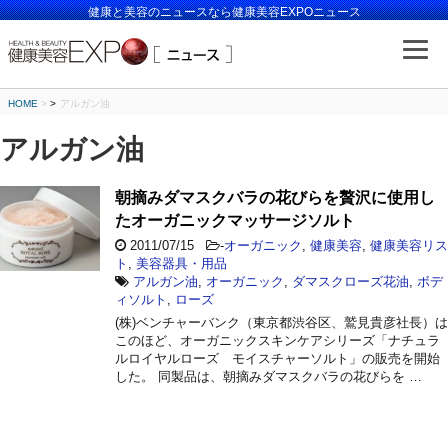
健康と美容のニュースなら健康美容EXPOニュース
HOME
>
アルガン油
アルガン油
朝摘みダマスクバラの花びらを贅沢に使用し
たオーガニックマッサージソルト
2011/07/15
-
オーガニック
,
健康美容
,
健康美容リス
ト
,
美容器具・用品
アルガン油
,
オーガニック
,
ダマスクローズ花油
,
ボデ
ィソルト
,
ローズ
(株)ベンチャーバンク（東京都渋谷区、鷲見貴彦社長）は
このほど、オーガニックスキンケアシリーズ「ナチュラ
ルロイヤルローズ モイスチャーソルト」の販売を開始
した。 同製品は、朝摘みダマスクバラの花びらを …