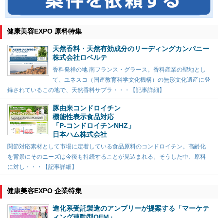
健康美容EXPO 原料特集
天然香料・天然有効成分のリーディングカンパニー
株式会社ロベルテ
香料発祥の地 南フランス・グラース。香料産業の聖地とし
て、ユネスコ（国連教育科学文化機構）の無形文化遺産に登
録されているこの地で、天然香料サプラ・・・【記事詳細】
豚由来コンドロイチン
機能性表示食品対応
「P-コンドロイチンNHZ」
日本ハム株式会社
関節対応素材として市場に定着している食品原料のコンドロイチン。高齢化
を背景にそのニーズは今後も持続することが見込まれる。そうした中、原料
に対し・・・【記事詳細】
健康美容EXPO 企業特集
進化系受託製造のアンプリーが提案する「マーケテ
ィング連動型OEM」