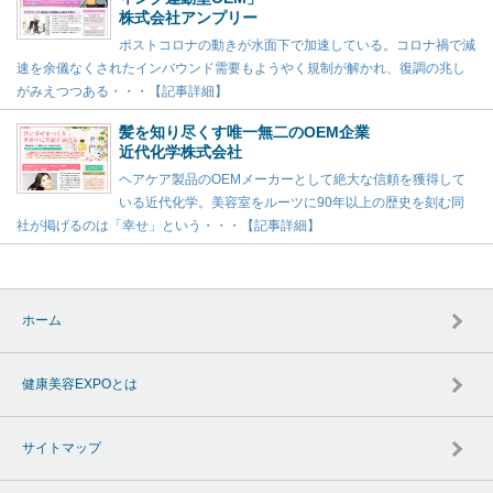
株式会社アンプリー
ポストコロナの動きが水面下で加速している。コロナ禍で減
速を余儀なくされたインバウンド需要もようやく規制が解かれ、復調の兆し
がみえつつある・・・【記事詳細】
髪を知り尽くす唯一無二のOEM企業
近代化学株式会社
ヘアケア製品のOEMメーカーとして絶大な信頼を獲得して
いる近代化学。美容室をルーツに90年以上の歴史を刻む同
社が掲げるのは「幸せ」という・・・【記事詳細】
ホーム
健康美容EXPOとは
サイトマップ