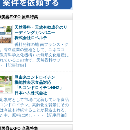
康美容EXPO 原料特集
天然香料・天然有効成分のリ
ーディングカンパニー
株式会社ロベルテ
香料発祥の地 南フランス・グ
。香料産業の聖地として、ユネスコ
教育科学文化機構）の無形文化遺産に
れているこの地で、天然香料サプ
・【記事詳細】
豚由来コンドロイチン
機能性表示食品対応
「P-コンドロイチンNHZ」
日本ハム株式会社
応素材として市場に定着している食品
コンドロイチン。高齢化を背景にその
は今後も持続することが見込まれる。
た中、原料に対し・・・【記事詳細】
康美容EXPO 企業特集