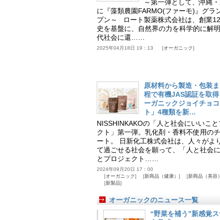
～第一弾として、沖縄・
に『藻類農園FARMO(ファーモ)』グラ
プン～ ロート製薬株式会社は、創業12
史を基盤に、自然界の力を科学的に解
代社会に還……
2025年04月18日 19：13
オーガニック
原材料から製造・包装ま
程で有機JAS認証を取
ーガニックジョイチョコ
ト」4種類を新…
NISSHINKAKOの「人と社会にいいこ
クト」第一弾。乳化剤・香料不使用の
ート。 日新化工株式会社は、人々がよ
て過ごせる社会を願って、「人と社会
とプロジェクト……
2024年09月20日 17：00
オーガニック
新商品（健康）
新商品（美容
新製品
オーガニックのニュース一覧
“野菜を補う”新感覚