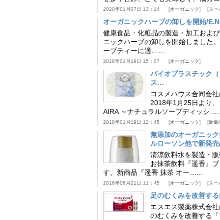
2020年01月07日 13：14
オーガニック
スー
オーガニックハーブの卸しを開始/E.N.
健康食品・化粧品の製造・加工および販
ニックハーブの卸しを開始しました。
ーブティーに適……
2018年01月19日 15：07
オーガニック
バイオプラスチック（
ス…
コスメハウス合同会社は
2018年1月25日よ
AIRA ～ナチュラルソープディッシ…
2018年01月19日 12：45
オーガニック
新商
無添加のオーガニック
ルローソン他で新発売
清涼飲料水を製造・販
お抹茶飲料『遥香』ブ
す。新商品『遥香 抹茶 オー……
2016年06月21日 11：45
オーガニック
スー
足のむくみを改善する
エスエス製薬株式会社
のむくみを改善する「