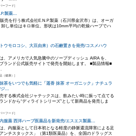
パーフード
P.製薬…
売を行う株式会社E.N.P.製薬（石川県金沢市）は、オーガ
 卸し単位はキロ単位。形状は10mm平均の乾燥ハーブでハ
トウモロコシ、大豆由来）の石鹸置きを発売/コスメハウ
、アメリカで人気急騰中のソープディッシュ AIRA を、
り、ブランド公式販売サイトで発売を開始します。 ■製品情報■
…
品（健康）
抹茶をいつでも気軽に「遥香 抹茶 オーガニック」ナチュラ
/ジ…
売する株式会社ジャテックスは、飲みたい時に振って点てる
ランドから“ディライトシリーズ”として新商品を発売しま
パーフード
内服薬 西洋ハーブ医薬品を新発売/エスエス製薬…
は、内服薬として日本初となる軽度の静脈還流障害による足
アンチスタックス」（第1類医薬品）を、全国のドラッグス