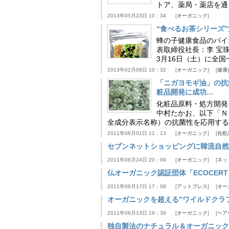
トア、薬局・薬店を通じ
2013年05月23日 10：34
オーガニック
“食べるお茶シリーズ”
蜂の子健康食品のパイ
表取締役社長：李 宝
3月16日（土）に全国
2013年02月06日 10：32
オーガニック
健康
「ニガヨモギ油」の抗
粧品開発に成功…
化粧品原料・処方開発
中村たかお、以下「Ｎ
全成分表示名称）の抗菌性を応用する
2011年08月01日 11：13
オーガニック
化粧
セブンネットショッピングに韓流自然
2011年06月24日 20：09
オーガニック
ネッ
仏オーガニック認証団体「ECOCE
2011年06月17日 17：08
アットプレス
オー
オーガニックを超える”ワイルドクラフ
2011年06月13日 19：39
オーガニック
ヘア
独自製法のナチュラル＆オーガニック