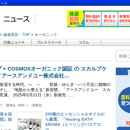
ュース
健康美容：TOP
オーガニック
行政ニュース
プレスリリース
コラム
 × COSMOSオーガニック認証 の スカルプケ
／アースアンドユー株式会社…
「保湿する時代」へ ～ 乾燥・ゆらぎ・ハリ不足に植物の
チし、 “地肌から整える” 新習慣。「アースアンドユー スカ
液」 2025年5月21日（水）新発売 ……
ア
新商品（美容）
新製品
造を加
200種のエッセンシャルオイルか
想』始
ら厳選、「Healing BATH
…
AROMA（ヒーリングバスアロ
マ…