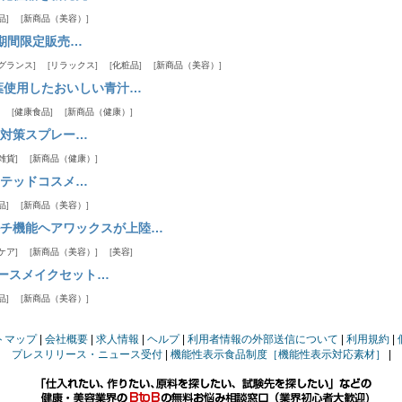
品
新商品（美容）
期間限定販売…
グランス
リラックス
化粧品
新商品（美容）
葉使用したおいしい青汁…
健康食品
新商品（健康）
対策スプレー…
雑貨
新商品（健康）
テッドコスメ…
品
新商品（美容）
チ機能ヘアワックスが上陸…
ケア
新商品（美容）
美容
ベースメイクセット…
品
新商品（美容）
トマップ
会社概要
求人情報
ヘルプ
利用者情報の外部送信について
利用規約
プレスリリース・ニュース受付
機能性表示食品制度［機能性表示対応素材］