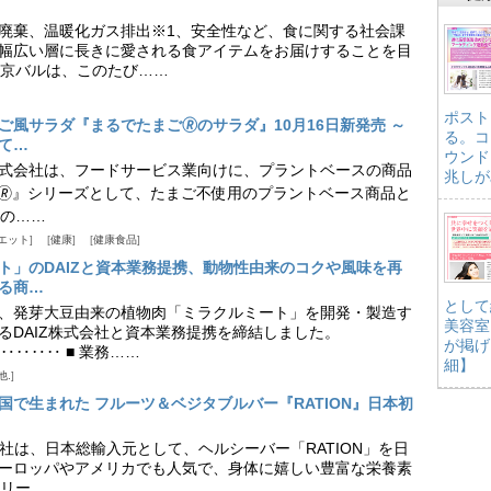
廃棄、温暖化ガス排出※1、安全性など、食に関する社会課
幅広い層に長きに愛される食アイテムをお届けすることを目
京バルは、このたび……
ポスト
風サラダ『まるでたまご🄬のサラダ』10月16日新発売 ～
る。コ
て…
ウンド
式会社は、フードサービス業向けに、プラントベースの商品
兆しが
h VEGE🄬』シリーズとして、たまご不使用のプラントベース商品と
の……
エット
健康
健康食品
ト」のDAIZと資本業務提携、動物性由来のコクや風味を再
る商…
として
、発芽大豆由来の植物肉「ミラクルミート」を開発・製造す
美容室
るDAIZ株式会社と資本業務提携を締結しました。
が掲げ
‥‥‥ ■ 業務……
細】
他.
国で生まれた フルーツ＆ベジタブルバー『RATION』日本初
株式会社は、日本総輸入元として、ヘルシーバー「RATION」を日
ーロッパやアメリカでも人気で、身体に嬉しい豊富な栄養素
リー……