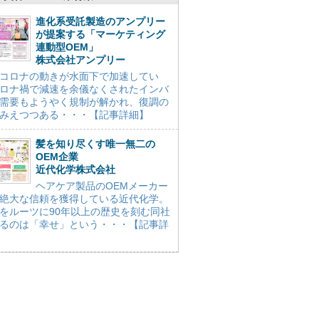
進化系受託製造のアンプリー
が提案する「マーケティング
連動型OEM」
株式会社アンプリー
コロナの動きが水面下で加速してい
ロナ禍で減速を余儀なくされたインバ
需要もようやく規制が解かれ、復調の
みえつつある・・・【記事詳細】
髪を知り尽くす唯一無二の
OEM企業
近代化学株式会社
ヘアケア製品のOEMメーカー
絶大な信頼を獲得している近代化学。
をルーツに90年以上の歴史を刻む同社
るのは「幸せ」という・・・【記事詳