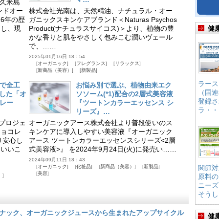
久米島
ンドオー
株式会社光南は、天然精油、ナチュラル・オー
6年の歴
ガニックスキンケアブランド＜Naturas Psychos
明し、現
Product(ナチュラスサイコス)＞より、植物の豊
健
かな香りと肌をやさしく包みこむ潤いヴェール
で、……
2025年01月16日 18：54
オーガニック
フレグランス
リラックス
新商品（美容）
新製品
ラース
で全工
お悩み別で選ぶ、植物由来エク
（国連
得した「オ
ソソーム(*1)配合の2層式美容液
登録さ
レー
『ツートンカラーエッセンス シ
ラ・・
リーズ』…
とプロジェ
オーガニックアース株式会社より普段使いのス
チョコレ
キンケアに導入しやすい美容液『オーガニック
り安心し
アース ツートンカラーエッセンスシリーズ<2層
にいいこ
式美容液>』 を2024年9月24日(火)に発売い……
2024年09月11日 18：43
オーガニック
化粧品
新商品（美容）
新製品
関節対
美容
）
原料の
ニーズ
そうし
スナック、オーガニックジュースから生まれたアップサイクル
健