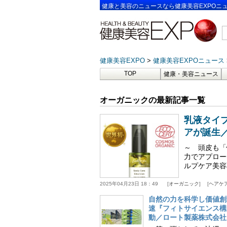
健康と美容のニュースなら健康美容EXPOニ
健康美容EXPO
健康美容EXPOニュース
TOP
健康・美容ニュース
オーガニックの最新記事一覧
乳液タイプ
アが誕生
～ 頭皮も
力でアプロー
ルプケア美容乳
2025年04月23日 18：49
オーガニック
ヘアケ
自然の力を科学し価値創
速『フィトサイエンス構
動／ロート製薬株式会社