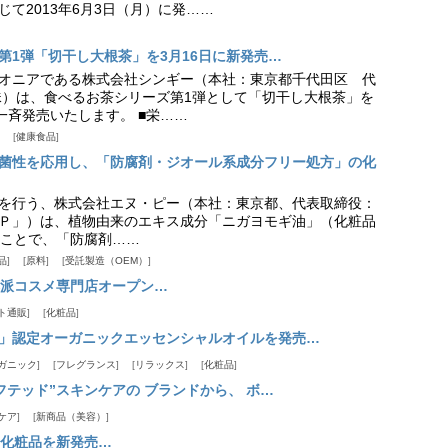
て2013年6月3日（月）に発……
第1弾「切干し大根茶」を3月16日に新発売…
オニアである株式会社シンギー（本社：東京都千代田区 代
珠）は、食べるお茶シリーズ第1弾として「切干し大根茶」を
一斉発売いたします。 ■栄……
健康食品
菌性を応用し、「防腐剤・ジオール系成分フリー処方」の化
を行う、株式会社エヌ・ピー（本社：東京都、代表取締役：
Ｐ」）は、植物由来のエキス成分「ニガヨモギ油」（化粧品
ことで、「防腐剤……
品
原料
受託製造（OEM）
派コスメ専門店オープン…
ト通販
化粧品
RT」認定オーガニックエッセンシャルオイルを発売…
ガニック
フレグランス
リラックス
化粧品
テッド”スキンケアの ブランドから、 ボ…
ケア
新商品（美容）
化粧品を新発売…