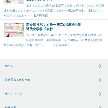
ポストコロナの動きが水面下で加速している。コロナ禍で減
速を余儀なくされたインバウンド需要もようやく規制が解かれ、復調の兆し
がみえつつある・・・【記事詳細】
髪を知り尽くす唯一無二のOEM企業
近代化学株式会社
ヘアケア製品のOEMメーカーとして絶大な信頼を獲得して
いる近代化学。美容室をルーツに90年以上の歴史を刻む同
社が掲げるのは「幸せ」という・・・【記事詳細】
ホーム
健康美容EXPOとは
サイトマップ
会社概要