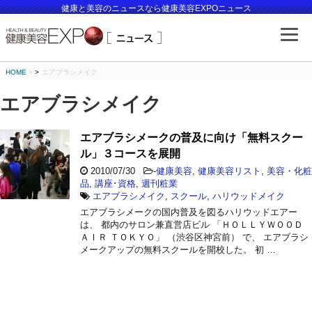
健康と美容のニュースなら健康美容EXPOニュース
HOME
>
エアブラシメイク
エアブラシメイク
エアブラシメークの普及に向け「無料スクー
ル」３コースを展開
2010/07/30
-
健康美容
,
健康美容リスト
,
美容・化粧
品
,
講座･資格
,
週刊粧業
エアブラシメイク
,
スクール
,
ハリウッドメイク
エアブラシメークの国内普及を図るハリウッドエアー
は、 都内のサロン兼直営店ビル 「ＨＯＬＬＹＷＯＯＤ
ＡＩＲ ＴＯＫＹＯ」 （渋谷区神宮前） で、 エアブラシ
メークアップの無料スクールを開校した。 初 …