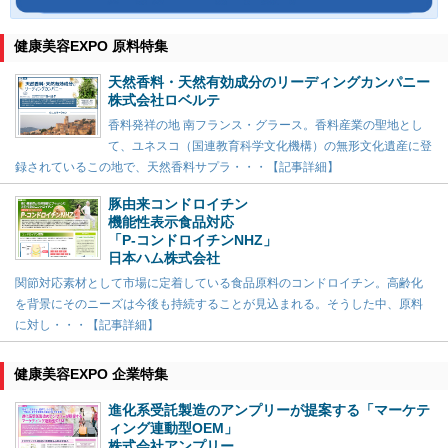
健康美容EXPO 原料特集
天然香料・天然有効成分のリーディングカンパニー
株式会社ロベルテ
香料発祥の地 南フランス・グラース。香料産業の聖地とし
て、ユネスコ（国連教育科学文化機構）の無形文化遺産に登
録されているこの地で、天然香料サプラ・・・【記事詳細】
豚由来コンドロイチン
機能性表示食品対応
「P-コンドロイチンNHZ」
日本ハム株式会社
関節対応素材として市場に定着している食品原料のコンドロイチン。高齢化
を背景にそのニーズは今後も持続することが見込まれる。そうした中、原料
に対し・・・【記事詳細】
健康美容EXPO 企業特集
進化系受託製造のアンプリーが提案する「マーケテ
ィング連動型OEM」
株式会社アンプリー