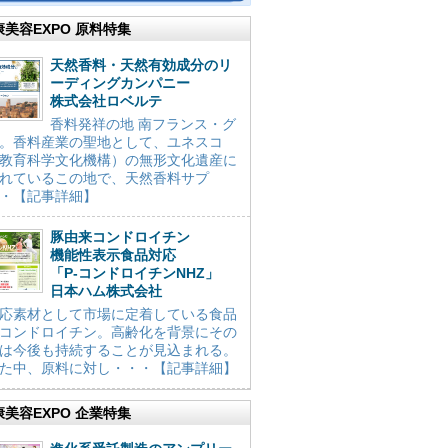
康美容EXPO 原料特集
天然香料・天然有効成分のリ
ーディングカンパニー
株式会社ロベルテ
香料発祥の地 南フランス・グ
。香料産業の聖地として、ユネスコ
教育科学文化機構）の無形文化遺産に
れているこの地で、天然香料サプ
・【記事詳細】
豚由来コンドロイチン
機能性表示食品対応
「P-コンドロイチンNHZ」
日本ハム株式会社
応素材として市場に定着している食品
コンドロイチン。高齢化を背景にその
は今後も持続することが見込まれる。
た中、原料に対し・・・【記事詳細】
康美容EXPO 企業特集