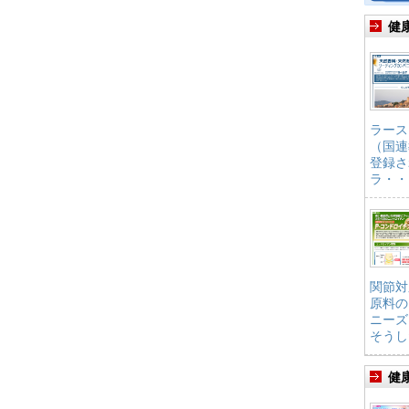
健
ラース
（国連
登録さ
ラ・・
関節対
原料の
ニーズ
そうし
健