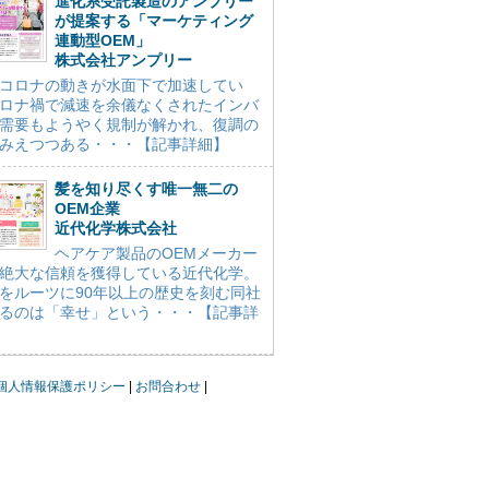
進化系受託製造のアンプリー
が提案する「マーケティング
連動型OEM」
株式会社アンプリー
コロナの動きが水面下で加速してい
ロナ禍で減速を余儀なくされたインバ
需要もようやく規制が解かれ、復調の
みえつつある・・・【記事詳細】
髪を知り尽くす唯一無二の
OEM企業
近代化学株式会社
ヘアケア製品のOEMメーカー
絶大な信頼を獲得している近代化学。
をルーツに90年以上の歴史を刻む同社
るのは「幸せ」という・・・【記事詳
個人情報保護ポリシー
お問合わせ