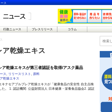
ュース
行政ニュース
プレスリリース
コラム
ス
レア乾燥エキス
レア乾燥エキスが第三者認証を取得/アスク薬品
ース
,
リリースリスト
,
原料
ア乾燥エキス
エキナセアプルプレア乾燥エキスが「健康食品の安全性 自主点検
。 1. 認証機関: 公益財団法人 日本健康・栄養食品協会2. 認証