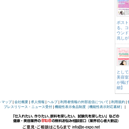
ポスト
る。コ
ウンド
兆しが
として
美容室
が掲げ
細】
トマップ
会社概要
求人情報
ヘルプ
利用者情報の外部送信について
利用規約
プレスリリース・ニュース受付
機能性表示食品制度［機能性表示対応素材］