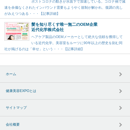
ポストコロナの動きが水面下で加速している。コロナ禍で減
速を余儀なくされたインバウンド需要もようやく規制が解かれ、復調の兆し
がみえつつある・・・【記事詳細】
髪を知り尽くす唯一無二のOEM企業
近代化学株式会社
ヘアケア製品のOEMメーカーとして絶大な信頼を獲得して
いる近代化学。美容室をルーツに90年以上の歴史を刻む同
社が掲げるのは「幸せ」という・・・【記事詳細】
ホーム
健康美容EXPOとは
サイトマップ
会社概要