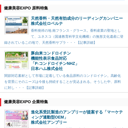
健康美容EXPO 原料特集
天然香料・天然有効成分のリーディングカンパニー
株式会社ロベルテ
香料発祥の地 南フランス・グラース。香料産業の聖地とし
て、ユネスコ（国連教育科学文化機構）の無形文化遺産に登
録されているこの地で、天然香料サプラ・・・【記事詳細】
豚由来コンドロイチン
機能性表示食品対応
「P-コンドロイチンNHZ」
日本ハム株式会社
関節対応素材として市場に定着している食品原料のコンドロイチン。高齢化
を背景にそのニーズは今後も持続することが見込まれる。そうした中、原料
に対し・・・【記事詳細】
健康美容EXPO 企業特集
進化系受託製造のアンプリーが提案する「マーケテ
ィング連動型OEM」
株式会社アンプリー