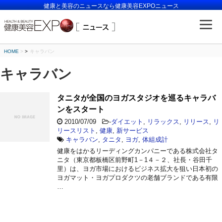
健康と美容のニュースなら健康美容EXPOニュース
HOME
>
キャラバン
キャラバン
タニタが全国のヨガスタジオを巡るキャラバ
ンをスタート
2010/07/09
-
ダイエット
,
リラックス
,
リリース
,
リ
リースリスト
,
健康
,
新サービス
キャラバン
,
タニタ
,
ヨガ
,
体組成計
健康をはかるリーディングカンパニーである株式会社タ
ニタ（東京都板橋区前野町1－1４－２、社長・谷田千
里）は、ヨガ市場におけるビジネス拡大を狙い日本初の
ヨガマット・ヨガプロダクツの老舗ブランドである有限
…