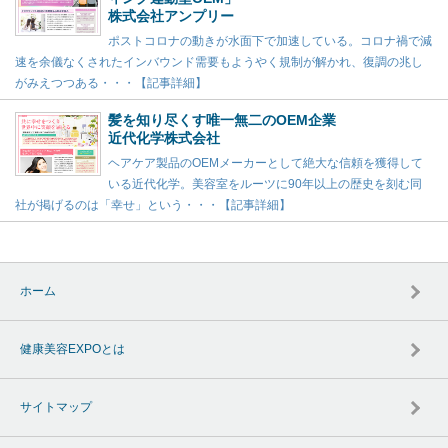
株式会社アンプリー
ポストコロナの動きが水面下で加速している。コロナ禍で減
速を余儀なくされたインバウンド需要もようやく規制が解かれ、復調の兆し
がみえつつある・・・【記事詳細】
髪を知り尽くす唯一無二のOEM企業
近代化学株式会社
ヘアケア製品のOEMメーカーとして絶大な信頼を獲得して
いる近代化学。美容室をルーツに90年以上の歴史を刻む同
社が掲げるのは「幸せ」という・・・【記事詳細】
ホーム
健康美容EXPOとは
サイトマップ