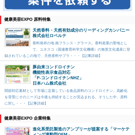
健康美容EXPO 原料特集
天然香料・天然有効成分のリーディングカンパニー
株式会社ロベルテ
香料発祥の地 南フランス・グラース。香料産業の聖地とし
て、ユネスコ（国連教育科学文化機構）の無形文化遺産に登
録されているこの地で、天然香料サプラ・・・【記事詳細】
豚由来コンドロイチン
機能性表示食品対応
「P-コンドロイチンNHZ」
日本ハム株式会社
関節対応素材として市場に定着している食品原料のコンドロイチン。高齢化
を背景にそのニーズは今後も持続することが見込まれる。そうした中、原料
に対し・・・【記事詳細】
健康美容EXPO 企業特集
進化系受託製造のアンプリーが提案する「マーケテ
ィング連動型OEM」