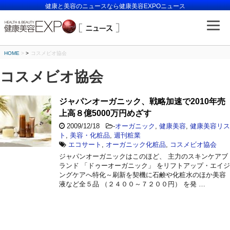
健康と美容のニュースなら健康美容EXPOニュース
HOME
>
コスメビオ協会
コスメビオ協会
ジャパンオーガニック、戦略加速で2010年売
上高８億5000万円めざす
2009/12/18
-
オーガニック
,
健康美容
,
健康美容リス
ト
,
美容・化粧品
,
週刊粧業
エコサート
,
オーガニック化粧品
,
コスメビオ協会
ジャパンオーガニックはこのほど、 主力のスキンケアブ
ランド 「ドゥーオーガニック」 をリフトアップ・エイジ
ングケアへ特化～刷新を契機に石鹸や化粧水のほか美容
液など全５品 （２４００～７２００円） を発 …