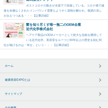
ポストコロナの動きが水面下で加速している。コロナ禍で減
速を余儀なくされたインバウンド需要もようやく規制が解かれ、復調の兆し
がみえつつある・・・【記事詳細】
髪を知り尽くす唯一無二のOEM企業
近代化学株式会社
ヘアケア製品のOEMメーカーとして絶大な信頼を獲得して
いる近代化学。美容室をルーツに90年以上の歴史を刻む同
社が掲げるのは「幸せ」という・・・【記事詳細】
ホーム
健康美容EXPOとは
サイトマップ
会社概要