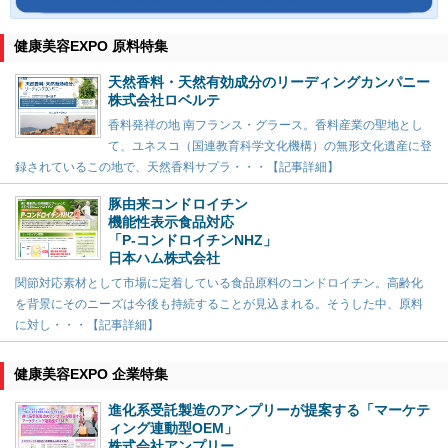
健康美容EXPO 原料特集
天然香料・天然有効成分のリーディングカンパニー
株式会社ロベルテ
香料発祥の地 南フランス・グラース。香料産業の聖地とし
て、ユネスコ（国連教育科学文化機構）の無形文化遺産に登
録されているこの地で、天然香料サプラ・・・【記事詳細】
豚由来コンドロイチン
機能性表示食品対応
「P-コンドロイチンNHZ」
日本ハム株式会社
関節対応素材として市場に定着している食品原料のコンドロイチン。高齢化
を背景にそのニーズは今後も持続することが見込まれる。そうした中、原料
に対し・・・【記事詳細】
健康美容EXPO 企業特集
進化系受託製造のアンプリーが提案する「マーケテ
ィング連動型OEM」
株式会社アンプリー