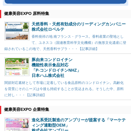
健康美容EXPO 原料特集
天然香料・天然有効成分のリーディングカンパニー
株式会社ロベルテ
香料発祥の地 南フランス・グラース。香料産業の聖地とし
て、ユネスコ（国連教育科学文化機構）の無形文化遺産に登
録されているこの地で、天然香料サプラ・・・【記事詳細】
豚由来コンドロイチン
機能性表示食品対応
「P-コンドロイチンNHZ」
日本ハム株式会社
関節対応素材として市場に定着している食品原料のコンドロイチン。高齢化
を背景にそのニーズは今後も持続することが見込まれる。そうした中、原料
に対し・・・【記事詳細】
健康美容EXPO 企業特集
進化系受託製造のアンプリーが提案する「マーケテ
ィング連動型OEM」
株式会社アンプリー