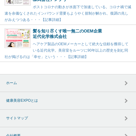
ポストコロナの動きが水面下で加速している。コロナ禍で減
速を余儀なくされたインバウンド需要もようやく規制が解かれ、復調の兆し
がみえつつある・・・【記事詳細】
髪を知り尽くす唯一無二のOEM企業
近代化学株式会社
ヘアケア製品のOEMメーカーとして絶大な信頼を獲得して
いる近代化学。美容室をルーツに90年以上の歴史を刻む同
社が掲げるのは「幸せ」という・・・【記事詳細】
ホーム
健康美容EXPOとは
サイトマップ
会社概要