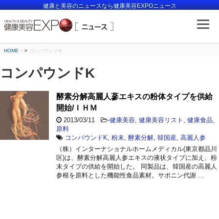
健康と美容のニュースなら健康美容EXPOニュース
HOME
>
コンパウンドK
コンパウンドK
酵素分解高麗人蔘エキスの粉体タイプを供給
開始/ＩＨＭ
2013/03/11
-
健康美容
,
健康美容リスト
,
健康食品
,
原料
コンパウンドK
,
粉末
,
酵素分解
,
韓国産
,
高麗人参
（株）インターナショナルホームメディカル(東京都品川
区)は、酵素分解高麗人参エキスの液状タイプに加え、粉
末タイプの供給を開始した。 同製品は、韓国産の高麗人
参根を原料とした機能性食品素材。サポニン代謝 …