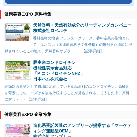
健康美容EXPO 原料特集
天然香料・天然有効成分のリーディングカンパニー
株式会社ロベルテ
香料発祥の地 南フランス・グラース。香料産業の聖地とし
て、ユネスコ（国連教育科学文化機構）の無形文化遺産に登
録されているこの地で、天然香料サプラ・・・【記事詳細】
豚由来コンドロイチン
機能性表示食品対応
「P-コンドロイチンNHZ」
日本ハム株式会社
関節対応素材として市場に定着している食品原料のコンドロイチン。高齢化
を背景にそのニーズは今後も持続することが見込まれる。そうした中、原料
に対し・・・【記事詳細】
健康美容EXPO 企業特集
進化系受託製造のアンプリーが提案する「マーケテ
ィング連動型OEM」
株式会社アンプリー