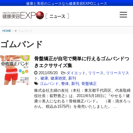
健康と美容のニュースなら健康美容EXPOニュース
HOME
>
ゴムバンド
ゴムバンド
骨盤矯正が自宅で簡単に行えるゴムバンドつ
きエクササイズ集
2011/05/20
-
ダイエット
,
リリース
,
リリースリス
ト
,
健康
,
健康雑貨
,
新刊
ゴムバンド
,
整体
,
新刊
,
骨盤矯正
株式会社主婦の友社（本社：東京都千代田区、代表取締
役社長：荻野善之）は、2011年5月18日に『やせる！健
康☆美人になれる！骨格矯正バンド』 （著：清水ろっ
かん、税込み1575円）を発売いたしました。 …