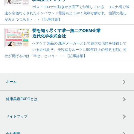
ポストコロナの動きが水面下で加速している。コロナ禍で減
速を余儀なくされたインバウンド需要もようやく規制が解かれ、復調の兆し
がみえつつある・・・【記事詳細】
髪を知り尽くす唯一無二のOEM企業
近代化学株式会社
ヘアケア製品のOEMメーカーとして絶大な信頼を獲得して
いる近代化学。美容室をルーツに90年以上の歴史を刻む同
社が掲げるのは「幸せ」という・・・【記事詳細】
ホーム
健康美容EXPOとは
サイトマップ
会社概要