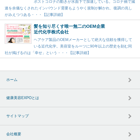
ポストコロナの動きが水面下で加速している。コロナ禍で減
速を余儀なくされたインバウンド需要もようやく規制が解かれ、復調の兆し
がみえつつある・・・【記事詳細】
髪を知り尽くす唯一無二のOEM企業
近代化学株式会社
ヘアケア製品のOEMメーカーとして絶大な信頼を獲得して
いる近代化学。美容室をルーツに90年以上の歴史を刻む同
社が掲げるのは「幸せ」という・・・【記事詳細】
ホーム
健康美容EXPOとは
サイトマップ
会社概要