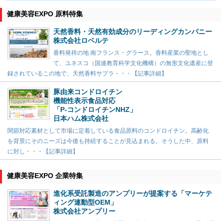
健康美容EXPO 原料特集
天然香料・天然有効成分のリーディングカンパニー
株式会社ロベルテ
香料発祥の地 南フランス・グラース。香料産業の聖地とし
て、ユネスコ（国連教育科学文化機構）の無形文化遺産に登
録されているこの地で、天然香料サプラ・・・【記事詳細】
豚由来コンドロイチン
機能性表示食品対応
「P-コンドロイチンNHZ」
日本ハム株式会社
関節対応素材として市場に定着している食品原料のコンドロイチン。高齢化
を背景にそのニーズは今後も持続することが見込まれる。そうした中、原料
に対し・・・【記事詳細】
健康美容EXPO 企業特集
進化系受託製造のアンプリーが提案する「マーケテ
ィング連動型OEM」
株式会社アンプリー