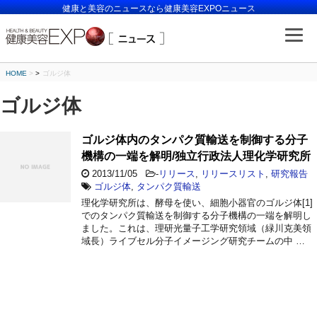
健康と美容のニュースなら健康美容EXPOニュース
HOME
>
ゴルジ体
ゴルジ体
ゴルジ体内のタンパク質輸送を制御する分子
機構の一端を解明/独立行政法人理化学研究所
2013/11/05
-
リリース
,
リリースリスト
,
研究報告
ゴルジ体
,
タンパク質輸送
理化学研究所は、酵母を使い、細胞小器官のゴルジ体[1]
でのタンパク質輸送を制御する分子機構の一端を解明し
ました。これは、理研光量子工学研究領域（緑川克美領
域長）ライブセル分子イメージング研究チームの中 …