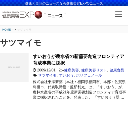
健康と美容のニュースなら健康美容EXPOニュース
HOME
>
サツマイモ
サツマイモ
すいおうが農水省の新需要創造フロンティア
育成事業に採択
2009/12/01
-
健康美容
,
健康美容リスト
,
健康食品
サツマイモ
,
すいおう
,
ポリフェノール
株式会社東洋新薬（本社：福岡県福岡市、本部：佐賀県
鳥栖市、代表取締役：服部利光）は、「すいおう」が、
農林水産省の平成21年度新需要創造フロンティア育成事
業に採択されたことを、発表した。 「すいおう（翠 …