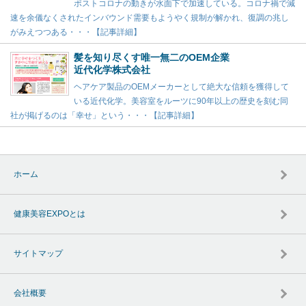
ポストコロナの動きが水面下で加速している。コロナ禍で減
速を余儀なくされたインバウンド需要もようやく規制が解かれ、復調の兆し
がみえつつある・・・【記事詳細】
髪を知り尽くす唯一無二のOEM企業
近代化学株式会社
ヘアケア製品のOEMメーカーとして絶大な信頼を獲得して
いる近代化学。美容室をルーツに90年以上の歴史を刻む同
社が掲げるのは「幸せ」という・・・【記事詳細】
ホーム
健康美容EXPOとは
サイトマップ
会社概要