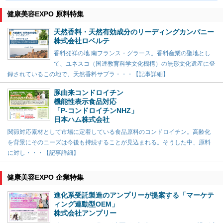
健康美容EXPO 原料特集
天然香料・天然有効成分のリーディングカンパニー
株式会社ロベルテ
香料発祥の地 南フランス・グラース。香料産業の聖地とし
て、ユネスコ（国連教育科学文化機構）の無形文化遺産に登
録されているこの地で、天然香料サプラ・・・【記事詳細】
豚由来コンドロイチン
機能性表示食品対応
「P-コンドロイチンNHZ」
日本ハム株式会社
関節対応素材として市場に定着している食品原料のコンドロイチン。高齢化
を背景にそのニーズは今後も持続することが見込まれる。そうした中、原料
に対し・・・【記事詳細】
健康美容EXPO 企業特集
進化系受託製造のアンプリーが提案する「マーケテ
ィング連動型OEM」
株式会社アンプリー