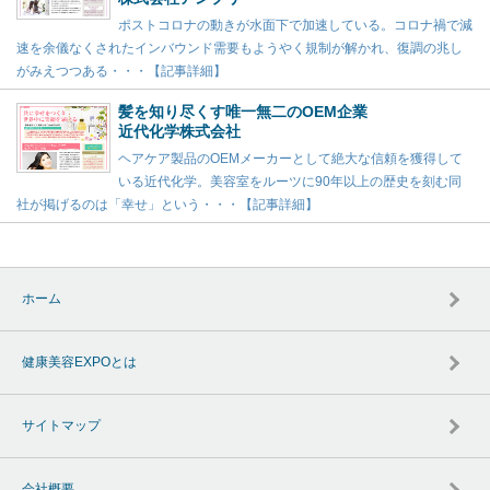
ポストコロナの動きが水面下で加速している。コロナ禍で減
速を余儀なくされたインバウンド需要もようやく規制が解かれ、復調の兆し
がみえつつある・・・【記事詳細】
髪を知り尽くす唯一無二のOEM企業
近代化学株式会社
ヘアケア製品のOEMメーカーとして絶大な信頼を獲得して
いる近代化学。美容室をルーツに90年以上の歴史を刻む同
社が掲げるのは「幸せ」という・・・【記事詳細】
ホーム
健康美容EXPOとは
サイトマップ
会社概要