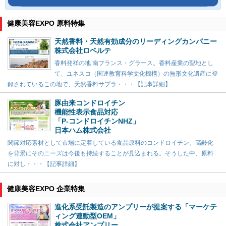
健康美容EXPO 原料特集
天然香料・天然有効成分のリーディングカンパニー
株式会社ロベルテ
香料発祥の地 南フランス・グラース。香料産業の聖地とし
て、ユネスコ（国連教育科学文化機構）の無形文化遺産に登
録されているこの地で、天然香料サプラ・・・【記事詳細】
豚由来コンドロイチン
機能性表示食品対応
「P-コンドロイチンNHZ」
日本ハム株式会社
関節対応素材として市場に定着している食品原料のコンドロイチン。高齢化
を背景にそのニーズは今後も持続することが見込まれる。そうした中、原料
に対し・・・【記事詳細】
健康美容EXPO 企業特集
進化系受託製造のアンプリーが提案する「マーケテ
ィング連動型OEM」
株式会社アンプリー