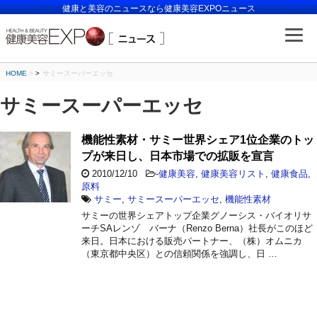
健康と美容のニュースなら健康美容EXPOニュース
HOME
>
サミースーパーエッセ
サミースーパーエッセ
機能性素材・サミー世界シェア1位企業のトッ
プが来日し、日本市場での拡販を宣言
2010/12/10
-
健康美容
,
健康美容リスト
,
健康食品
,
原料
サミー
,
サミースーパーエッセ
,
機能性素材
サミーの世界シェアトップ企業グノーシス・バイオリサ
ーチSAレンゾ バーナ（Renzo Berna）社長がこのほど
来日。日本における販売パートナー、（株）オムニカ
（東京都中央区）との信頼関係を強調し、日 …