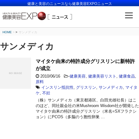
健康と美容のニュースなら健康美容EXPOニュース
HOME
>
サンメディカ
サンメディカ
マイタケ由来の特許成分グリスリンに新特許
が成立
2010/06/16
-
健康美容
,
健康美容リスト
,
健康食品
,
原料
インスリン抵抗性
,
グリスリン
,
サンメディカ
,
マイタ
ケ
,
不妊
（株）サンメディカ（東京都港区、白田光雄社長）はこ
のほど、同社親会社の米Mushroom Wisdom社が開発した
マイタケ由来の特許成分グリスリン（米名=SXフラクシ
ョン）にPCOS（多脳のう胞性卵巣 …