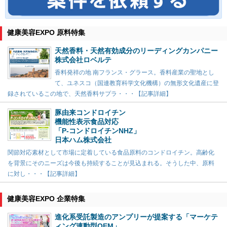
健康美容EXPO 原料特集
天然香料・天然有効成分のリーディングカンパニー
株式会社ロベルテ
香料発祥の地 南フランス・グラース。香料産業の聖地とし
て、ユネスコ（国連教育科学文化機構）の無形文化遺産に登
録されているこの地で、天然香料サプラ・・・【記事詳細】
豚由来コンドロイチン
機能性表示食品対応
「P-コンドロイチンNHZ」
日本ハム株式会社
関節対応素材として市場に定着している食品原料のコンドロイチン。高齢化
を背景にそのニーズは今後も持続することが見込まれる。そうした中、原料
に対し・・・【記事詳細】
健康美容EXPO 企業特集
進化系受託製造のアンプリーが提案する「マーケテ
ィング連動型OEM」