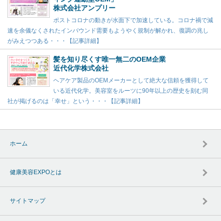
株式会社アンプリー
ポストコロナの動きが水面下で加速している。コロナ禍で減
速を余儀なくされたインバウンド需要もようやく規制が解かれ、復調の兆し
がみえつつある・・・【記事詳細】
髪を知り尽くす唯一無二のOEM企業
近代化学株式会社
ヘアケア製品のOEMメーカーとして絶大な信頼を獲得して
いる近代化学。美容室をルーツに90年以上の歴史を刻む同
社が掲げるのは「幸せ」という・・・【記事詳細】
ホーム
健康美容EXPOとは
サイトマップ