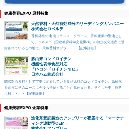
健康美容EXPO 原料特集
天然香料・天然有効成分のリーディングカンパニー
株式会社ロベルテ
香料発祥の地 南フランス・グラース。香料産業の聖地とし
て、ユネスコ（国連教育科学文化機構）の無形文化遺産に登
録されているこの地で、天然香料サプラ・・・【記事詳細】
豚由来コンドロイチン
機能性表示食品対応
「P-コンドロイチンNHZ」
日本ハム株式会社
関節対応素材として市場に定着している食品原料のコンドロイチン。高齢化
を背景にそのニーズは今後も持続することが見込まれる。そうした中、原料
に対し・・・【記事詳細】
健康美容EXPO 企業特集
進化系受託製造のアンプリーが提案する「マーケテ
ィング連動型OEM」
株式会社アンプリー