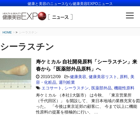
健康と美容のニュースなら健康美容EXPOニュース
HOME
>
シーラスチン
シーラスチン
寿ケミカル 自社開発原料「シーラスチン」来
春から「医薬部外品原料」へ
2010/12/09
-
健康美容
,
健康美容リスト
,
原料
,
美
容・化粧品
,
週刊粧業
エコサート
,
シーラスチン
,
医薬部外品
,
機能性原料
寿ケミカル （本社∥大阪市） は今秋、 「東京営業所
（千代田区）」 を開設して、 東日本地域の業務充実を図
った。 「今後は東京近郊の顧客に、 今まで以上に機能
性原料の提案を積極的に行い、 …