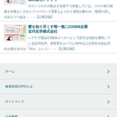
ポストコロナの動きが水面下で加速している。コロナ禍で減
速を余儀なくされたインバウンド需要もようやく規制が解かれ、復調の兆し
がみえつつある・・・【記事詳細】
髪を知り尽くす唯一無二のOEM企業
近代化学株式会社
ヘアケア製品のOEMメーカーとして絶大な信頼を獲得して
いる近代化学。美容室をルーツに90年以上の歴史を刻む同
社が掲げるのは「幸せ」という・・・【記事詳細】
ホーム
健康美容EXPOとは
サイトマップ
会社概要