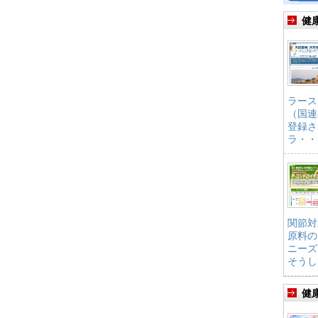
健
ラース
（国連
登録さ
ラ・・
関節対
原料の
ニーズ
そうし
健