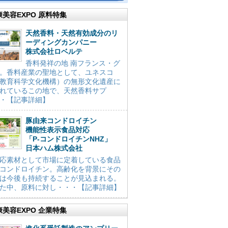
康美容EXPO 原料特集
天然香料・天然有効成分のリ
ーディングカンパニー
株式会社ロベルテ
香料発祥の地 南フランス・グ
。香料産業の聖地として、ユネスコ
教育科学文化機構）の無形文化遺産に
れているこの地で、天然香料サプ
・【記事詳細】
豚由来コンドロイチン
機能性表示食品対応
「P-コンドロイチンNHZ」
日本ハム株式会社
応素材として市場に定着している食品
コンドロイチン。高齢化を背景にその
は今後も持続することが見込まれる。
た中、原料に対し・・・【記事詳細】
康美容EXPO 企業特集