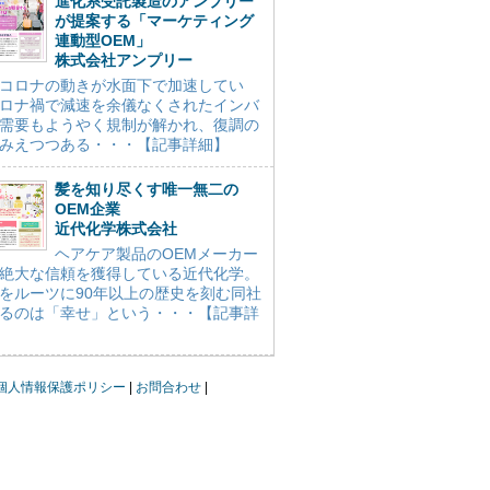
進化系受託製造のアンプリー
が提案する「マーケティング
連動型OEM」
株式会社アンプリー
コロナの動きが水面下で加速してい
ロナ禍で減速を余儀なくされたインバ
需要もようやく規制が解かれ、復調の
みえつつある・・・【記事詳細】
髪を知り尽くす唯一無二の
OEM企業
近代化学株式会社
ヘアケア製品のOEMメーカー
絶大な信頼を獲得している近代化学。
をルーツに90年以上の歴史を刻む同社
るのは「幸せ」という・・・【記事詳
個人情報保護ポリシー
お問合わせ