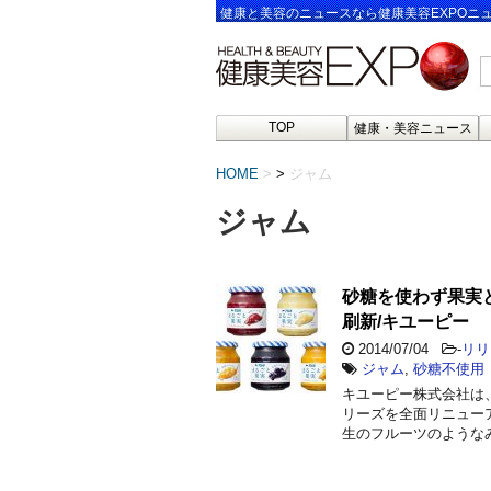
健康と美容のニュースなら健康美容EXPOニ
TOP
健康・美容ニュース
HOME
>
ジャム
ジャム
砂糖を使わず果実
刷新/キユーピー
2014/07/04
-
リリ
ジャム
,
砂糖不使用
キユーピー株式会社は
リーズを全面リニューア
生のフルーツのような