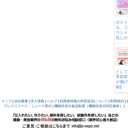
ポスト
る。コ
ウンド
兆しが
として
美容室
が掲げ
細】
トマップ
会社概要
求人情報
ヘルプ
利用者情報の外部送信について
利用規約
プレスリリース・ニュース受付
機能性表示食品制度［機能性表示対応素材］