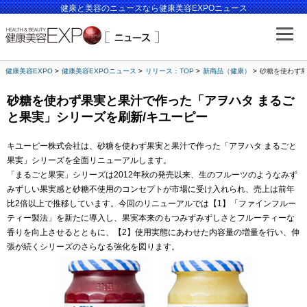
健康と美容のニュースなら健康美容EXPOニュース
健康美容EXPO
健康美容EXPOニュース
リリース：TOP
新商品（健康）
砂糖を使わず果
砂糖を使わず果実と果汁で作った「アヲハタ まるご
と果実」シリーズを刷新/キユーピー
キユーピー株式会社は、砂糖を使わず果実と果汁で作った「アヲハタ まるごと
果実」シリーズを全面リニューアルします。
「まるごと果実」シリーズは2012年秋の発売以来、生のフルーツのようなみず
みずしい果実感と砂糖不使用のコンセプトが市場に受け入れられ、売上は前年
比2倍以上で推移しています。今回のリニューアルでは【1】「ファインフルー
ティー製法」を新たに導入し、果実本来のもつみずみずしさとフルーティーな
香りを向上させるとともに、【2】使用実態にあわせた内容量の増量を行い、伸
張が続くシリーズのさらなる強化を図ります。