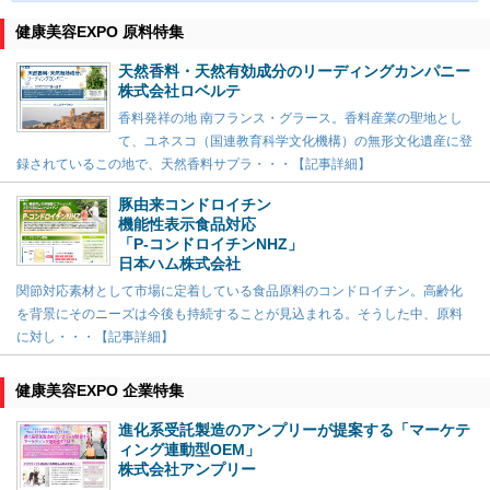
健康美容EXPO 原料特集
天然香料・天然有効成分のリーディングカンパニー
株式会社ロベルテ
香料発祥の地 南フランス・グラース。香料産業の聖地とし
て、ユネスコ（国連教育科学文化機構）の無形文化遺産に登
録されているこの地で、天然香料サプラ・・・【記事詳細】
豚由来コンドロイチン
機能性表示食品対応
「P-コンドロイチンNHZ」
日本ハム株式会社
関節対応素材として市場に定着している食品原料のコンドロイチン。高齢化
を背景にそのニーズは今後も持続することが見込まれる。そうした中、原料
に対し・・・【記事詳細】
健康美容EXPO 企業特集
進化系受託製造のアンプリーが提案する「マーケテ
ィング連動型OEM」
株式会社アンプリー