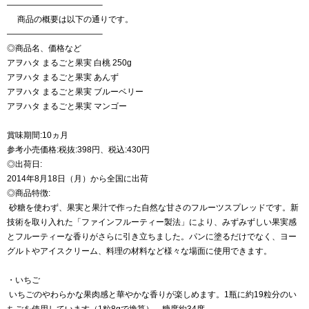
———————————–
商品の概要は以下の通りです。
———————————–
◎商品名、価格など
アヲハタ まるごと果実 白桃 250g
アヲハタ まるごと果実 あんず
アヲハタ まるごと果実 ブルーベリー
アヲハタ まるごと果実 マンゴー
賞味期間:10ヵ月
参考小売価格:税抜:398円、税込:430円
◎出荷日:
2014年8月18日（月）から全国に出荷
◎商品特徴:
砂糖を使わず、果実と果汁で作った自然な甘さのフルーツスプレッドです。新
技術を取り入れた「ファインフルーティー製法」により、みずみずしい果実感
とフルーティーな香りがさらに引き立ちました。パンに塗るだけでなく、ヨー
グルトやアイスクリーム、料理の材料など様々な場面に使用できます。
・いちご
いちごのやわらかな果肉感と華やかな香りが楽しめます。1瓶に約19粒分のい
ちごを使用しています（1粒8gで換算）。糖度約34度。