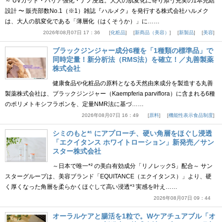
～ UVカット・バリア強化・ナノ浸透。大人の肌変化に寄り添う充実の1本完結
設計 〜 販売部数No.1（※1）雑誌『ハルメク』を発行する株式会社ハルメク
は、大人の肌変化である「薄層化（はくそうか）」に……
2026年08月07日 17：36
化粧品
新商品（美容）
新製品
美容
ブラックジンジャー成分6種を「1種類の標準品」で
同時定量！新分析法（RMS法）を確立！／丸善製薬
株式会社
健康食品や化粧品の原料となる天然由来成分を製造する丸善
製薬株式会社は、ブラックジンジャー（Kaempferia parviflora）に含まれる6種
のポリメトキシフラボンを、定量NMR法に基づ……
2026年08月07日 16：49
原料
機能性表示食品制度
シミのもと*¹ にアプローチ、硬い角層をほぐし浸透
「エクイタンス ホワイトローション」新発売／サン
スター株式会社
～日本で唯一*² の美白有効成分「リノレックS」配合～ サン
スターグループは、美容ブランド「EQUITANCE（エクイタンス）」より、硬
く厚くなった角層を柔らかくほぐして高い浸透*³ 実感を叶え……
2026年08月07日 09：44
オーラルケアと腸活を1粒で。Wケアチュアブル「オ