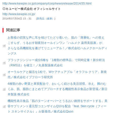
http://www.kewpie.co.jp/company/corp/newsrelease/2014/35.html
◎キユーピー株式会社 オフィシャルサイト
http://www.kewpie.co.jp/
2014年07月04日 15：31
新商品（健康）
関連記事
お客様の切実な声に耳を傾けてたどり着いた、肌の「薄層化」への答え
こすらず、うるおす朝夜別オールインワン「ハルメク 薬用美肌液」が、
さらなる高機能化を遂げてリニューアル！／株式会社ハルメクホールディ
ングス
ブラックジンジャー成分6種を「1種類の標準品」で同時定量！新分析法
（RMS法）を確立！／丸善製薬株式会社
オーラルケアと腸活を1粒で。Wケアチュアブル「オラフル クリア」新発
売／株式会社イブフローラ研究所
4種類の赤い野菜と果実配合で、おいしく続ける美活習慣。冷え、脚のむ
くみ、肌、脂肪にまとめてアプローチする機能性表示食品が新登場／新日
本製薬 株式会社
機能性表示食品「肌のターンオーバーとうるおい維持をサポートする」美
容サプリメント還元型コエンザイムQ10を配合『feat. Skin cycle（フィー
ト スキンサイクル）』が新発売／株式会社Quon