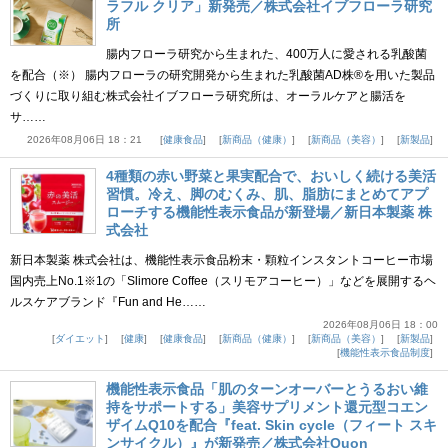
ラフル クリア」新発売／株式会社イブフローラ研究
所
腸内フローラ研究から生まれた、400万人に愛される乳酸菌
を配合（※） 腸内フローラの研究開発から生まれた乳酸菌AD株®を用いた製品
づくりに取り組む株式会社イブフローラ研究所は、オーラルケアと腸活を
サ……
2026年08月06日 18：21
健康食品
新商品（健康）
新商品（美容）
新製品
4種類の赤い野菜と果実配合で、おいしく続ける美活
習慣。冷え、脚のむくみ、肌、脂肪にまとめてアプ
ローチする機能性表示食品が新登場／新日本製薬 株
式会社
新日本製薬 株式会社は、機能性表示食品粉末・顆粒インスタントコーヒー市場
国内売上No.1※1の「Slimore Coffee（スリモアコーヒー）」などを展開するヘ
ルスケアブランド『Fun and He……
2026年08月06日 18：00
ダイエット
健康
健康食品
新商品（健康）
新商品（美容）
新製品
機能性表示食品制度
機能性表示食品「肌のターンオーバーとうるおい維
持をサポートする」美容サプリメント還元型コエン
ザイムQ10を配合『feat. Skin cycle（フィート スキ
ンサイクル）』が新発売／株式会社Quon