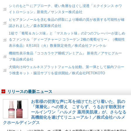
シミのもと*¹ にアプローチ、硬い角層をほぐし浸透「エクイタンス ホワ
イトローション」新発売／サンスター株式会社
ピセアタンノールを含む食品の摂取により睡眠の質が改善する可能性が確
認されました／森永製菓株式会社
1箱で「葡萄＆カシス味」と「マスカット味」の2つのフレーバーが楽しめ
るファンケル「ディープチャージ コラーゲン 2種の葡萄ゼリー」（機能性
表示食品）8月18日（火）数量限定発売／株式会社ファンケル
機能性表示食品『ココカラケア睡眠プレミアム』 新発売／アサヒグルー
プ食品株式会社
犬猫向けAIウェルネスプラットフォームを始動。第一弾として腸内フロー
ラ検査キット・腸活サプリを提供開始／株式会社PETOKOTO
リリースの最新ニュース
お客様の切実な声に耳を傾けてたどり着いた、肌の
「薄層化」への答え こすらず、うるおす朝夜別オ
ールインワン「ハルメク 薬用美肌液」が、さらなる
高機能化を遂げてリニューアル！／株式会社ハルメ
クホールディングス