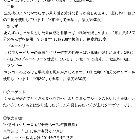
・白桃
生の桃のようなやわらかい果肉感と芳醇な香りが楽しめます。1瓶に約0.9個分
の白桃を使用しています（1個160gで換算）。糖度約30度。
・あんず
あんずのしっかりとした果肉感と甘酸っぱい風味が楽しめます。1瓶に約5.3個
分のあんずを使用しています（1個28gで換算）。糖度約33度。
・ブルーベリー
大粒ブルーベリーの食感とベリー特有の甘酸っぱい風味が楽しめます。1瓶に
128粒分のブルーベリーを使用しています（1粒1.2gで換算）。糖度約33度。
・マンゴー
マンゴーのとろける果肉感と風味が楽しめます。1瓶に約0.7個分のマンゴーを
使用しています（1個205gで換算）。糖度約30度。
◎ターゲット:
ジャムが好きでたくさん食べる方や、より自然なフルーツのおいしさを味わい
たい方、いつもとは少し違ったジャムを楽しみたい方が主なターゲットです。
◎販売目標:
10億円（シリーズ5品/小売ベース/年間換算）
※詳細は下記URLをご参照ください
◎キユーピー株式会社 2014年7月4日発表