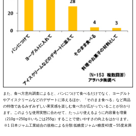
また、食べ方意向調査によると、パンにつけて食べるだけでなく、ヨーグルト
やアイスクリームなどのデザートに添えるほか、「そのまま食べる」など商品
の特徴であるみずみずしい果実感を楽しむ食べ方が広がっていることが分かり
ます。このような使用実態に合わせて、たっぷり使えるように内容量を増量
（210g⇒250g※いちごは255g）することで使いやすさの向上をはかります。
※1 日本ジャム工業組合の規格による分類:低糖度ジャム=糖度40度～55度未満