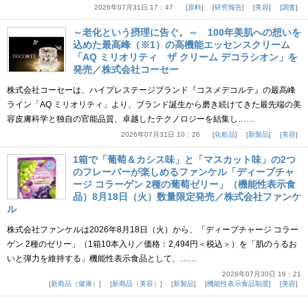
2026年07月31日 17：47
原料
研究報告
美容
調査
～老化という摂理に告ぐ。～ 100年美肌への想いを
込めた最高峰（※1）の高機能エッセンスクリーム
「AQ ミリオリティ ザ クリーム デコラシオン」を
発売／株式会社コーセー
株式会社コーセーは、ハイプレステージブランド『コスメデコルテ』の最高峰
ライン「AQ ミリオリティ」より、ブランド誕生から磨き続けてきた最先端の美
容皮膚科学と独自の官能品質、卓越したテクノロジーを結集し……
2026年07月31日 10：26
化粧品
新製品
美容
1箱で「葡萄＆カシス味」と「マスカット味」の2つ
のフレーバーが楽しめるファンケル「ディープチャ
ージ コラーゲン 2種の葡萄ゼリー」（機能性表示食
品）8月18日（火）数量限定発売／株式会社ファンケ
ル
株式会社ファンケルは2026年8月18日（火）から、「ディープチャージ コラー
ゲン 2種のゼリー」（1箱10本入り／価格：2,494円＜税込＞）を「肌のうるお
いと弾力を維持する」機能性表示食品として、……
2026年07月30日 19：21
新商品（健康）
新商品（美容）
新製品
機能性表示食品制度
美容