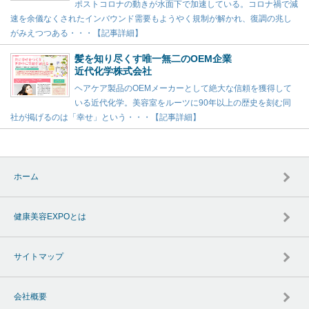
ポストコロナの動きが水面下で加速している。コロナ禍で減
速を余儀なくされたインバウンド需要もようやく規制が解かれ、復調の兆し
がみえつつある・・・【記事詳細】
髪を知り尽くす唯一無二のOEM企業
近代化学株式会社
ヘアケア製品のOEMメーカーとして絶大な信頼を獲得して
いる近代化学。美容室をルーツに90年以上の歴史を刻む同
社が掲げるのは「幸せ」という・・・【記事詳細】
ホーム
健康美容EXPOとは
サイトマップ
会社概要