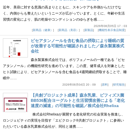
近年、美容に対する意識の高まりとともに、スキンケアを外側からだけでな
く、内側からも整えたいというニーズが広がっています。とくに、年齢や生活
習慣の変化により、肌の乾燥やコンディションのゆらぎを感……
2026年08月05日 17：03
新商品（健康）
新商品（美容）
新製品
機能性表示食品制度
ピセアタンノールを含む食品の摂取により睡眠の質
が改善する可能性が確認されました／森永製菓株式
会社
森永製菓株式会社では、ポリフェノールの一種である「ピセ
アタンノール」の機能性研究を進めています。この度、健常成人を対象とした
ヒト試験により、ピセアタンノールを含む食品を4週間継続摂取することで、睡
眠中……
2026年08月04日 20：09
原料
研究報告
【共創プロジェクト成果】森永乳業、ビフィズス菌
BB536配合ヨーグルトと生活習慣改善による「老化
速度の減速」の可能性を確認／株式会社Rhelixa
株式会社Rhelixaが展開する老化研究の社会実装を推進し、
ロンジェビティの実現を目指す「エピクロック®共創プロジェクト」に参画い
ただいている森永乳業株式会社が、同社と連携……