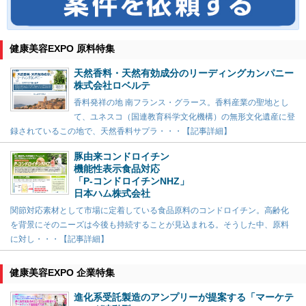
健康美容EXPO 原料特集
天然香料・天然有効成分のリーディングカンパニー
株式会社ロベルテ
香料発祥の地 南フランス・グラース。香料産業の聖地とし
て、ユネスコ（国連教育科学文化機構）の無形文化遺産に登
録されているこの地で、天然香料サプラ・・・【記事詳細】
豚由来コンドロイチン
機能性表示食品対応
「P-コンドロイチンNHZ」
日本ハム株式会社
関節対応素材として市場に定着している食品原料のコンドロイチン。高齢化
を背景にそのニーズは今後も持続することが見込まれる。そうした中、原料
に対し・・・【記事詳細】
健康美容EXPO 企業特集
進化系受託製造のアンプリーが提案する「マーケテ