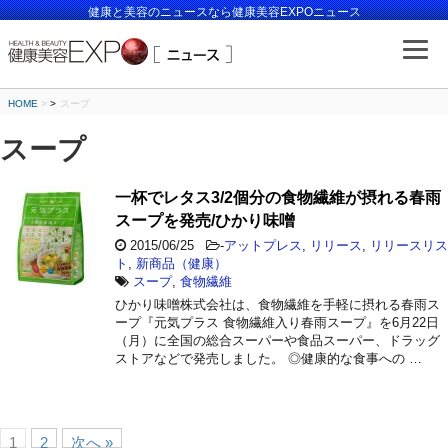
健康と美容のニュースなら健康美容EXPOニュース
HOME
>
スープ
スープ
一杯でレタス3/2個分の食物繊維が摂れる春雨
スープを発売/ひかり味噌
2015/06/25
-
アットプレス
,
リリース
,
リリースリス
ト
,
新商品（健康）
スープ
,
食物繊維
ひかり味噌株式会社は、食物繊維を手軽に摂れる春雨ス
ープ『元気プラス 食物繊維入り春雨スープ』を6月22日
（月）に全国の総合スーパーや食品スーパー、ドラッグ
ストアなどで発売しました。 ◎健康的な食事への …
1
2
次へ »