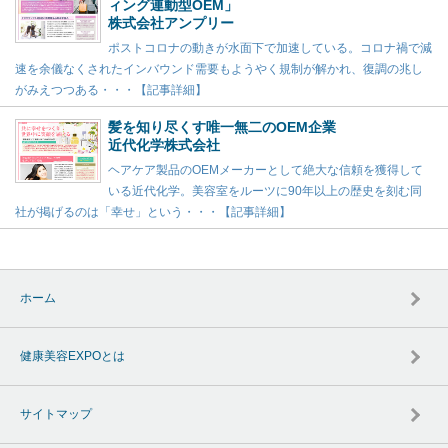
ィング連動型OEM」
株式会社アンプリー
ポストコロナの動きが水面下で加速している。コロナ禍で減
速を余儀なくされたインバウンド需要もようやく規制が解かれ、復調の兆し
がみえつつある・・・【記事詳細】
髪を知り尽くす唯一無二のOEM企業
近代化学株式会社
ヘアケア製品のOEMメーカーとして絶大な信頼を獲得して
いる近代化学。美容室をルーツに90年以上の歴史を刻む同
社が掲げるのは「幸せ」という・・・【記事詳細】
ホーム
健康美容EXPOとは
サイトマップ