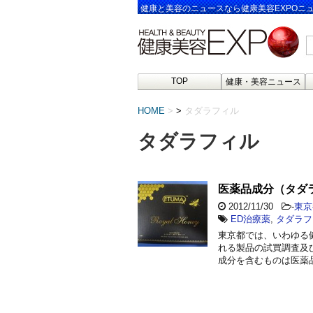
健康と美容のニュースなら健康美容EXPOニ
TOP
健康・美容ニュース
HOME
>
タダラフィル
タダラフィル
医薬品成分（タダ
2012/11/30
-
東京
ED治療薬
,
タダラフ
東京都では、いわゆる
れる製品の試買調査及
成分を含むものは医薬