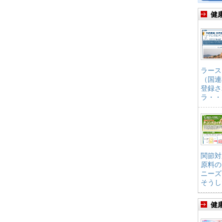
健
ラース
（国連
登録さ
ラ・・
関節対
原料の
ニーズ
そうし
健