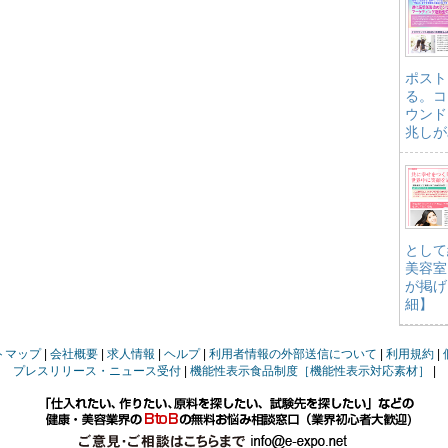
ポスト
る。コ
ウンド
兆しが
として
美容室
が掲げ
細】
トマップ
会社概要
求人情報
ヘルプ
利用者情報の外部送信について
利用規約
プレスリリース・ニュース受付
機能性表示食品制度［機能性表示対応素材］