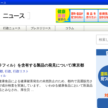
ュース
行政ニュース
プレスリリース
コラム
ラフィル）を含有する製品の発見について/東京都
都
,
行政
,
行政リスト
ィル
健康食品による健康被害発生の未然防止のため、都内で流通販売さ
び成分検査を実施しています。 いわゆる健康食品において医薬品
品とみなされ、厚生労 …