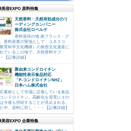
康美容EXPO 原料特集
天然香料・天然有効成分のリ
ーディングカンパニー
株式会社ロベルテ
香料発祥の地 南フランス・グ
。香料産業の聖地として、ユネスコ
教育科学文化機構）の無形文化遺産に
れているこの地で、天然香料サプ
・【記事詳細】
豚由来コンドロイチン
機能性表示食品対応
「P-コンドロイチンNHZ」
日本ハム株式会社
応素材として市場に定着している食品
コンドロイチン。高齢化を背景にその
は今後も持続することが見込まれる。
た中、原料に対し・・・【記事詳細】
康美容EXPO 企業特集