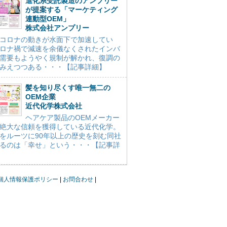
進化系受託製造のアンプリー
が提案する「マーケティング
連動型OEM」
株式会社アンプリー
コロナの動きが水面下で加速してい
ロナ禍で減速を余儀なくされたインバ
需要もようやく規制が解かれ、復調の
みえつつある・・・【記事詳細】
髪を知り尽くす唯一無二の
OEM企業
近代化学株式会社
ヘアケア製品のOEMメーカー
絶大な信頼を獲得している近代化学。
をルーツに90年以上の歴史を刻む同社
るのは「幸せ」という・・・【記事詳
個人情報保護ポリシー
お問合わせ