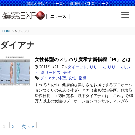
健康と美容のニュースなら健康美容EXPOニュース
HOME
>
ダイアナ
ダイアナ
女性体型のメリハリ度示す新指標「PI」とは
2011/11/21
-
ダイエット
,
リリース
,
リリースリス
ト
,
新サービス
,
美容
ダイアナ
,
体型
,
女性
,
指標
すべての女性に健康的な美しさをお届けするプロポーシ
ョンづくりの株式会社ダイアナ（東京都渋谷区、代表取
締役社長 ：徳田充孝、以下ダイアナ）は、これまで86
万人以上の女性のプロポーションコンサルティングを …
1
2
次へ »