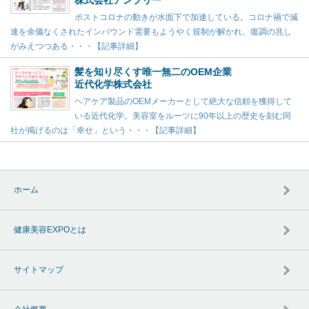
株式会社アンプリー
ポストコロナの動きが水面下で加速している。コロナ禍で減
速を余儀なくされたインバウンド需要もようやく規制が解かれ、復調の兆し
がみえつつある・・・【記事詳細】
髪を知り尽くす唯一無二のOEM企業
近代化学株式会社
ヘアケア製品のOEMメーカーとして絶大な信頼を獲得して
いる近代化学。美容室をルーツに90年以上の歴史を刻む同
社が掲げるのは「幸せ」という・・・【記事詳細】
ホーム
健康美容EXPOとは
サイトマップ