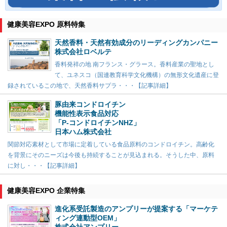
健康美容EXPO 原料特集
天然香料・天然有効成分のリーディングカンパニー
株式会社ロベルテ
香料発祥の地 南フランス・グラース。香料産業の聖地とし
て、ユネスコ（国連教育科学文化機構）の無形文化遺産に登
録されているこの地で、天然香料サプラ・・・【記事詳細】
豚由来コンドロイチン
機能性表示食品対応
「P-コンドロイチンNHZ」
日本ハム株式会社
関節対応素材として市場に定着している食品原料のコンドロイチン。高齢化
を背景にそのニーズは今後も持続することが見込まれる。そうした中、原料
に対し・・・【記事詳細】
健康美容EXPO 企業特集
進化系受託製造のアンプリーが提案する「マーケテ
ィング連動型OEM」