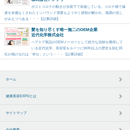
ポストコロナの動きが水面下で加速している。コロナ禍で減
速を余儀なくされたインバウンド需要もようやく規制が解かれ、復調の兆し
がみえつつある・・・【記事詳細】
髪を知り尽くす唯一無二のOEM企業
近代化学株式会社
ヘアケア製品のOEMメーカーとして絶大な信頼を獲得して
いる近代化学。美容室をルーツに90年以上の歴史を刻む同
社が掲げるのは「幸せ」という・・・【記事詳細】
ホーム
健康美容EXPOとは
サイトマップ
会社概要