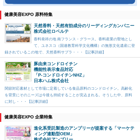
健康美容EXPO 原料特集
天然香料・天然有効成分のリーディングカンパニー
株式会社ロベルテ
香料発祥の地 南フランス・グラース。香料産業の聖地とし
て、ユネスコ（国連教育科学文化機構）の無形文化遺産に登
録されているこの地で、天然香料サプラ・・・【記事詳細】
豚由来コンドロイチン
機能性表示食品対応
「P-コンドロイチンNHZ」
日本ハム株式会社
関節対応素材として市場に定着している食品原料のコンドロイチン。高齢化
を背景にそのニーズは今後も持続することが見込まれる。そうした中、原料
に対し・・・【記事詳細】
健康美容EXPO 企業特集
進化系受託製造のアンプリーが提案する「マーケテ
ィング連動型OEM」
株式会社アンプリー