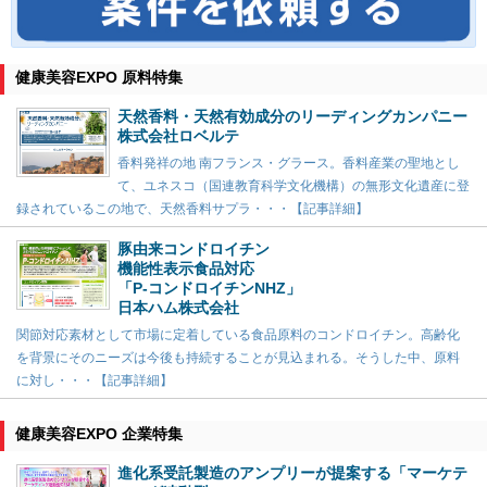
健康美容EXPO 原料特集
天然香料・天然有効成分のリーディングカンパニー
株式会社ロベルテ
香料発祥の地 南フランス・グラース。香料産業の聖地とし
て、ユネスコ（国連教育科学文化機構）の無形文化遺産に登
録されているこの地で、天然香料サプラ・・・【記事詳細】
豚由来コンドロイチン
機能性表示食品対応
「P-コンドロイチンNHZ」
日本ハム株式会社
関節対応素材として市場に定着している食品原料のコンドロイチン。高齢化
を背景にそのニーズは今後も持続することが見込まれる。そうした中、原料
に対し・・・【記事詳細】
健康美容EXPO 企業特集
進化系受託製造のアンプリーが提案する「マーケテ