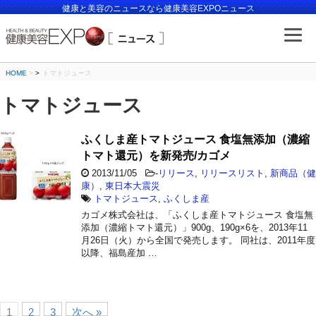
健康と美容のニュースなら健康美容EXPOニュース
HOME
>
トマトジュース
トマトジュース
ふくしま産トマトジュース 食塩無添加（濃縮
トマト還元）を新発売/カゴメ
2013/11/05
-
リリース
,
リリースリスト
,
新商品（健
康）
,
東日本大震災
トマトジュース
,
ふくしま産
カゴメ株式会社は、「ふくしま産トマトジュース 食塩無
添加（濃縮トマト還元）」900g、190g×6を、2013年11
月26日（火）から全国で発売します。 同社は、2011年度
以降、福島産加 …
1
2
3
次へ »