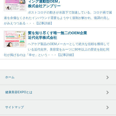
ィング連動型OEM」
株式会社アンプリー
ポストコロナの動きが水面下で加速している。コロナ禍で減
速を余儀なくされたインバウンド需要もようやく規制が解かれ、復調の兆し
がみえつつある・・・【記事詳細】
髪を知り尽くす唯一無二のOEM企業
近代化学株式会社
ヘアケア製品のOEMメーカーとして絶大な信頼を獲得して
いる近代化学。美容室をルーツに90年以上の歴史を刻む同
社が掲げるのは「幸せ」という・・・【記事詳細】
ホーム
健康美容EXPOとは
サイトマップ