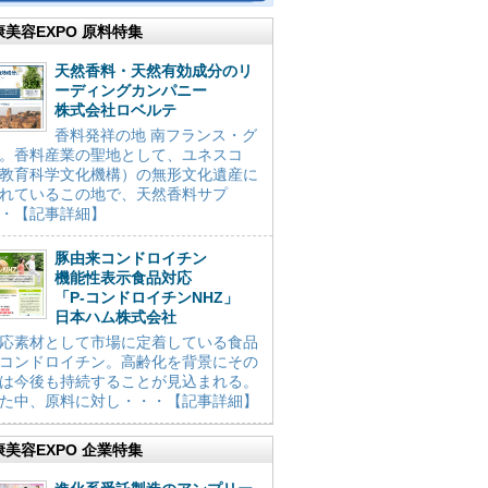
康美容EXPO 原料特集
天然香料・天然有効成分のリ
ーディングカンパニー
株式会社ロベルテ
香料発祥の地 南フランス・グ
。香料産業の聖地として、ユネスコ
教育科学文化機構）の無形文化遺産に
れているこの地で、天然香料サプ
・【記事詳細】
豚由来コンドロイチン
機能性表示食品対応
「P-コンドロイチンNHZ」
日本ハム株式会社
応素材として市場に定着している食品
コンドロイチン。高齢化を背景にその
は今後も持続することが見込まれる。
た中、原料に対し・・・【記事詳細】
康美容EXPO 企業特集