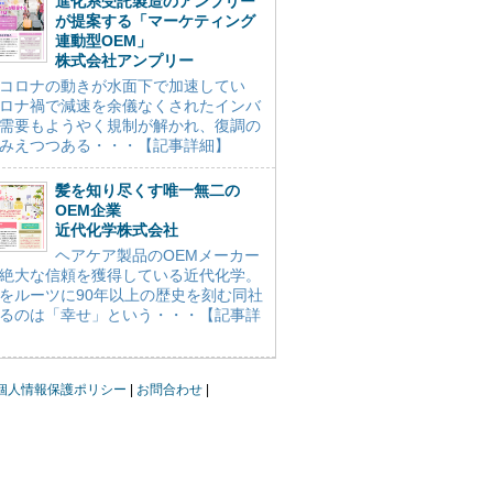
進化系受託製造のアンプリー
が提案する「マーケティング
連動型OEM」
株式会社アンプリー
コロナの動きが水面下で加速してい
ロナ禍で減速を余儀なくされたインバ
需要もようやく規制が解かれ、復調の
みえつつある・・・【記事詳細】
髪を知り尽くす唯一無二の
OEM企業
近代化学株式会社
ヘアケア製品のOEMメーカー
絶大な信頼を獲得している近代化学。
をルーツに90年以上の歴史を刻む同社
るのは「幸せ」という・・・【記事詳
個人情報保護ポリシー
お問合わせ