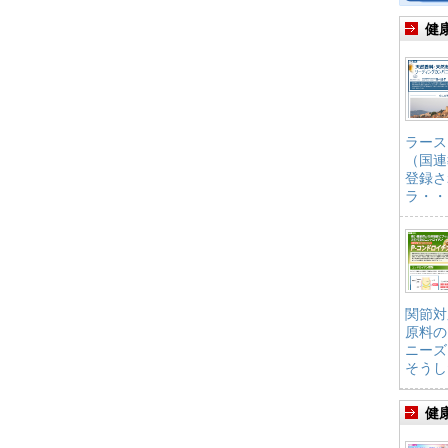
健
ラース
（国連
登録さ
ラ・・
関節対
原料の
ニーズ
そうし
健