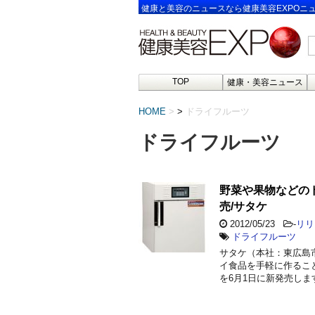
健康と美容のニュースなら健康美容EXPOニ
TOP
健康・美容ニュース
HOME
>
ドライフルーツ
ドライフルーツ
野菜や果物などの
売/サタケ
2012/05/23
-
リリ
ドライフルーツ
サタケ（本社：東広島
イ食品を手軽に作るこ
を6月1日に新発売しま