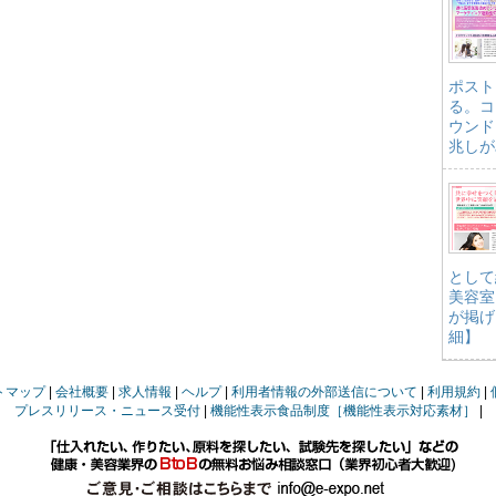
ポスト
る。コ
ウンド
兆しが
として
美容室
が掲げ
細】
トマップ
会社概要
求人情報
ヘルプ
利用者情報の外部送信について
利用規約
プレスリリース・ニュース受付
機能性表示食品制度［機能性表示対応素材］