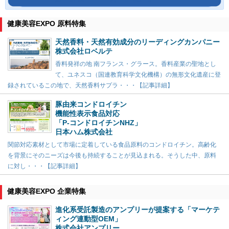
健康美容EXPO 原料特集
天然香料・天然有効成分のリーディングカンパニー
株式会社ロベルテ
香料発祥の地 南フランス・グラース。香料産業の聖地とし
て、ユネスコ（国連教育科学文化機構）の無形文化遺産に登
録されているこの地で、天然香料サプラ・・・【記事詳細】
豚由来コンドロイチン
機能性表示食品対応
「P-コンドロイチンNHZ」
日本ハム株式会社
関節対応素材として市場に定着している食品原料のコンドロイチン。高齢化
を背景にそのニーズは今後も持続することが見込まれる。そうした中、原料
に対し・・・【記事詳細】
健康美容EXPO 企業特集
進化系受託製造のアンプリーが提案する「マーケテ
ィング連動型OEM」
株式会社アンプリー