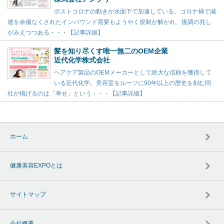
ポストコロナの動きが水面下で加速している。コロナ禍で減
速を余儀なくされたインバウンド需要もようやく規制が解かれ、復調の兆し
がみえつつある・・・【記事詳細】
髪を知り尽くす唯一無二のOEM企業
近代化学株式会社
ヘアケア製品のOEMメーカーとして絶大な信頼を獲得して
いる近代化学。美容室をルーツに90年以上の歴史を刻む同
社が掲げるのは「幸せ」という・・・【記事詳細】
ホーム
健康美容EXPOとは
サイトマップ
会社概要