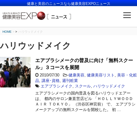
健康と美容のニュースなら健康美容EXPOニュース
HOME
>
ハリウッドメイク
ハリウッドメイク
エアブラシメークの普及に向け「無料スクー
ル」３コースを展開
2010/07/30
-
健康美容
,
健康美容リスト
,
美容・化粧
品
,
講座･資格
,
週刊粧業
エアブラシメイク
,
スクール
,
ハリウッドメイク
エアブラシメークの国内普及を図るハリウッドエアー
は、 都内のサロン兼直営店ビル 「ＨＯＬＬＹＷＯＯＤ
ＡＩＲ ＴＯＫＹＯ」 （渋谷区神宮前） で、 エアブラシ
メークアップの無料スクールを開校した。 初 …