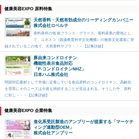
健康美容EXPO 原料特集
天然香料・天然有効成分のリーディングカンパニー
株式会社ロベルテ
香料発祥の地 南フランス・グラース。香料産業の聖地とし
て、ユネスコ（国連教育科学文化機構）の無形文化遺産に登
録されているこの地で、天然香料サプラ・・・【記事詳細】
豚由来コンドロイチン
機能性表示食品対応
「P-コンドロイチンNHZ」
日本ハム株式会社
関節対応素材として市場に定着している食品原料のコンドロイチン。高齢化
を背景にそのニーズは今後も持続することが見込まれる。そうした中、原料
に対し・・・【記事詳細】
健康美容EXPO 企業特集
進化系受託製造のアンプリーが提案する「マーケテ
ィング連動型OEM」
株式会社アンプリー