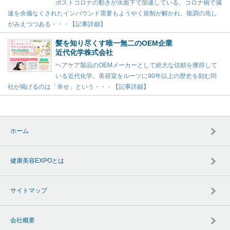
ポストコロナの動きが水面下で加速している。コロナ禍で減
速を余儀なくされたインバウンド需要もようやく規制が解かれ、復調の兆し
がみえつつある・・・【記事詳細】
髪を知り尽くす唯一無二のOEM企業
近代化学株式会社
ヘアケア製品のOEMメーカーとして絶大な信頼を獲得して
いる近代化学。美容室をルーツに90年以上の歴史を刻む同
社が掲げるのは「幸せ」という・・・【記事詳細】
ホーム
健康美容EXPOとは
サイトマップ
会社概要