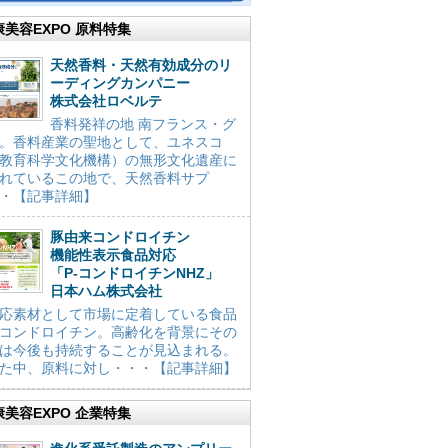
康美容EXPO 原料特集
天然香料・天然有効成分のリ
ーディングカンパニー
株式会社ロベルテ
香料発祥の地 南フランス・グ
。香料産業の聖地として、ユネスコ
教育科学文化機構）の無形文化遺産に
れているこの地で、天然香料サプ
・【記事詳細】
豚由来コンドロイチン
機能性表示食品対応
「P-コンドロイチンNHZ」
日本ハム株式会社
応素材として市場に定着している食品
コンドロイチン。高齢化を背景にその
は今後も持続することが見込まれる。
た中、原料に対し・・・【記事詳細】
康美容EXPO 企業特集