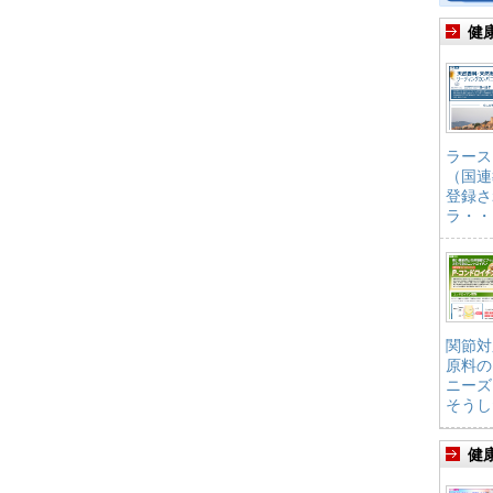
健
ラース
（国連
登録さ
ラ・・
関節対
原料の
ニーズ
そうし
健