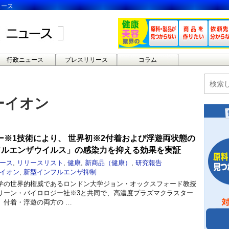
ュース
行政ニュース
プレスリリース
コラム
ーイオン
ー※1技術により、 世界初※2付着および浮遊両状態の
ンフルエンザウイルス」の感染力を抑える効果を実証
ース
,
リリースリスト
,
健康
,
新商品（健康）
,
研究報告
イオン
,
新型インフルエンザ抑制
学の世界的権威であるロンドン大学ジョン・オックスフォード教授
リーン・バイロロジー社※3と共同で、高濃度プラズマクラスター
、付着・浮遊の両方の …