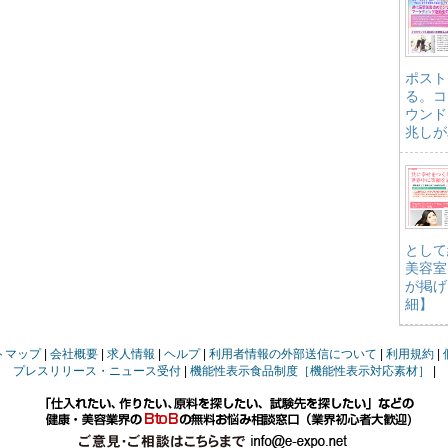
ポスト
る。コ
ウンド
兆しが
として
美容室
が掲げ
細】
トマップ
会社概要
求人情報
ヘルプ
利用者情報の外部送信について
利用規約
プレスリリース・ニュース受付
機能性表示食品制度［機能性表示対応素材］