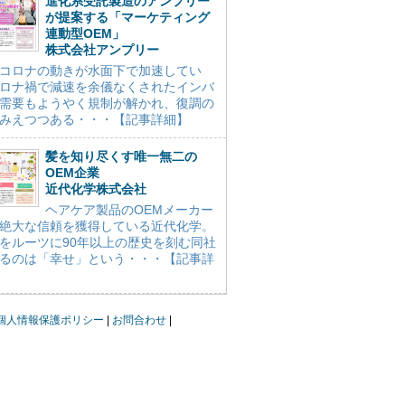
進化系受託製造のアンプリー
が提案する「マーケティング
連動型OEM」
株式会社アンプリー
コロナの動きが水面下で加速してい
ロナ禍で減速を余儀なくされたインバ
需要もようやく規制が解かれ、復調の
みえつつある・・・【記事詳細】
髪を知り尽くす唯一無二の
OEM企業
近代化学株式会社
ヘアケア製品のOEMメーカー
絶大な信頼を獲得している近代化学。
をルーツに90年以上の歴史を刻む同社
るのは「幸せ」という・・・【記事詳
個人情報保護ポリシー
お問合わせ