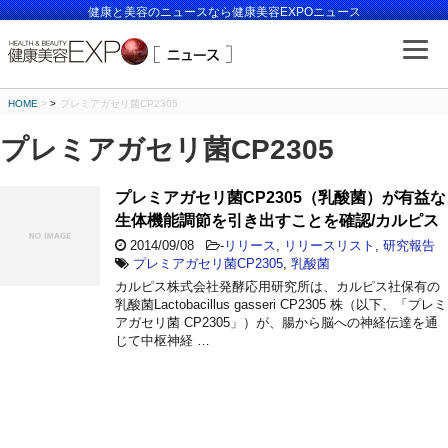
健康と美容のニュースなら健康美容EXPOニュース
HOME
>
プレミアガセリ菌CP2305
プレミアガセリ菌CP2305
プレミアガセリ菌CP2305（乳酸菌）が有益な
生体機能調節を引き出すことを確認/カルピス
2014/09/08
-
リリース
,
リリースリスト
,
研究報告
プレミアガセリ菌CP2305
,
乳酸菌
カルピス株式会社発酵応用研究所は、カルピス社保有の
乳酸菌Lactobacillus gasseri CP2305 株（以下、「プレミ
アガセリ菌 CP2305」）が、腸から脳への神経伝達を通
じて中枢神経 …