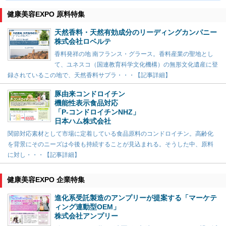
健康美容EXPO 原料特集
天然香料・天然有効成分のリーディングカンパニー
株式会社ロベルテ
香料発祥の地 南フランス・グラース。香料産業の聖地とし
て、ユネスコ（国連教育科学文化機構）の無形文化遺産に登
録されているこの地で、天然香料サプラ・・・【記事詳細】
豚由来コンドロイチン
機能性表示食品対応
「P-コンドロイチンNHZ」
日本ハム株式会社
関節対応素材として市場に定着している食品原料のコンドロイチン。高齢化
を背景にそのニーズは今後も持続することが見込まれる。そうした中、原料
に対し・・・【記事詳細】
健康美容EXPO 企業特集
進化系受託製造のアンプリーが提案する「マーケテ
ィング連動型OEM」
株式会社アンプリー