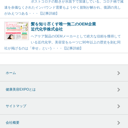
ポストコロナの動きが水面下で加速している。コロナ禍で減
速を余儀なくされたインバウンド需要もようやく規制が解かれ、復調の兆し
がみえつつある・・・【記事詳細】
髪を知り尽くす唯一無二のOEM企業
近代化学株式会社
ヘアケア製品のOEMメーカーとして絶大な信頼を獲得して
いる近代化学。美容室をルーツに90年以上の歴史を刻む同
社が掲げるのは「幸せ」という・・・【記事詳細】
ホーム
健康美容EXPOとは
サイトマップ
会社概要