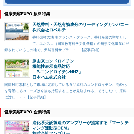
健康美容EXPO 原料特集
天然香料・天然有効成分のリーディングカンパニー
株式会社ロベルテ
香料発祥の地 南フランス・グラース。香料産業の聖地とし
て、ユネスコ（国連教育科学文化機構）の無形文化遺産に登
録されているこの地で、天然香料サプラ・・・【記事詳細】
豚由来コンドロイチン
機能性表示食品対応
「P-コンドロイチンNHZ」
日本ハム株式会社
関節対応素材として市場に定着している食品原料のコンドロイチン。高齢化
を背景にそのニーズは今後も持続することが見込まれる。そうした中、原料
に対し・・・【記事詳細】
健康美容EXPO 企業特集
進化系受託製造のアンプリーが提案する「マーケテ
ィング連動型OEM」
株式会社アンプリー