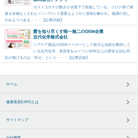
ポストコロナの動きが水面下で加速している。コロナ禍で減
速を余儀なくされたインバウンド需要もようやく規制が解かれ、復調の兆し
がみえつつある・・・【記事詳細】
髪を知り尽くす唯一無二のOEM企業
近代化学株式会社
ヘアケア製品のOEMメーカーとして絶大な信頼を獲得して
いる近代化学。美容室をルーツに90年以上の歴史を刻む同
社が掲げるのは「幸せ」という・・・【記事詳細】
ホーム
健康美容EXPOとは
サイトマップ
会社概要